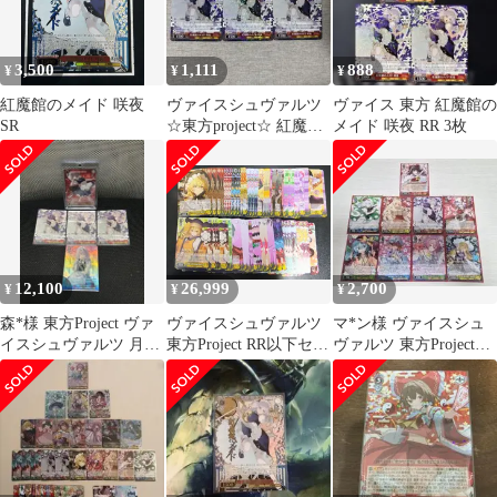
3,500
1,111
888
¥
¥
¥
紅魔館のメイド 咲夜
ヴァイスシュヴァルツ
ヴァイス 東方 紅魔館の
SR
☆東方project☆ 紅魔館
メイド 咲夜 RR 3枚
のメイド 咲夜 RR3枚
12,100
26,999
2,700
¥
¥
¥
森*様 東方Project ヴァ
ヴァイスシュヴァルツ
マ*ン様 ヴァイスシュ
イスシュヴァルツ 月時
東方Project RR以下セミ
ヴァルツ 東方Project
計 〜ルナ・ダイアル 咲
コンセット 【A1】
RR 9枚まとめ売り
夜