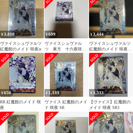
3,888
699
3,444
¥
¥
¥
ヴァイスシュヴァルツ
ヴァイスシュヴァル
ヴァイスシュヴァルツ
紅魔館のメイド 咲夜sr
ツ 東方 十六夜咲
紅魔館のメイド 咲夜
夜 RR
SR★3
650
1,333
3,333
¥
¥
¥
RR 紅魔館のメイド 咲
ヴァイス 紅魔館のメイ
【ヴァイス】紅魔館の
夜
ド 咲夜 SR
メイド 咲夜 SR3