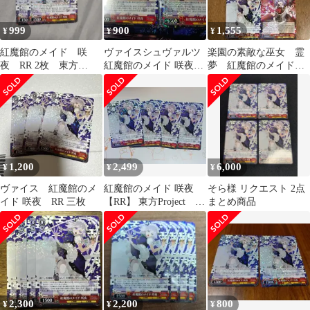
999
900
1,555
¥
¥
¥
紅魔館のメイド 咲
ヴァイスシュヴァルツ
楽園の素敵な巫女 霊
夜 RR 2枚 東方
紅魔館のメイド 咲夜
夢 紅魔館のメイド
project
RR 2枚セット
咲夜 永遠に紅い幼き
月 レミリア RR
1,200
2,499
6,000
¥
¥
¥
ヴァイス 紅魔館のメ
紅魔館のメイド 咲夜
そら様 リクエスト 2点
イド 咲夜 RR 三枚
【RR】 東方Project ヴ
まとめ商品
ァイス
2,300
2,200
800
¥
¥
¥