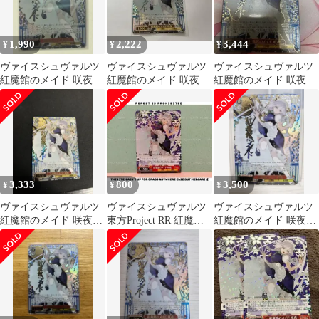
1,990
2,222
3,444
¥
¥
¥
ヴァイスシュヴァルツ
ヴァイスシュヴァルツ
ヴァイスシュヴァルツ
紅魔館のメイド 咲夜
紅魔館のメイド 咲夜
紅魔館のメイド 咲夜
SR
SR
SR
3,333
800
3,500
¥
¥
¥
ヴァイスシュヴァルツ
ヴァイスシュヴァルツ
ヴァイスシュヴァルツ
紅魔館のメイド 咲夜
東方Project RR 紅魔館
紅魔館のメイド 咲夜
SR
のメイド 咲夜
SR★3