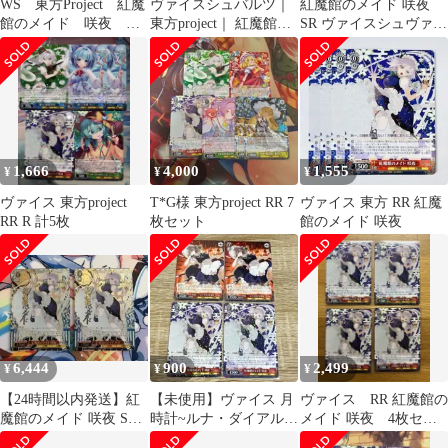
WS 東方Project 紅魔
ヴァイスシュバルツ｜
紅魔館のメイド 咲夜
館のメイド 咲夜
東方project｜ 紅魔館の
SR ヴァイスシュヴァル
SR3+RRヴァイスシュバ
メイド 咲夜｜パラレル
ツ 4枚セット
ルツ
1,666
4,000
1,555
¥
¥
¥
ヴァイス 東方project
T*G様 東方project RR 7
ヴァイス 東方 RR 紅魔
RR R 計5枚
枚セット
館のメイド 咲夜
6,444
900
2,499
¥
¥
¥
【24時間以内発送】紅
【未使用】ヴァイス 月
ヴァイス RR 紅魔館の
魔館のメイド 咲夜 SR 2
時計~ルナ・ダイアル
メイド 咲夜 4枚セッ
枚セット
咲夜 紅魔館のメイド 咲
ト