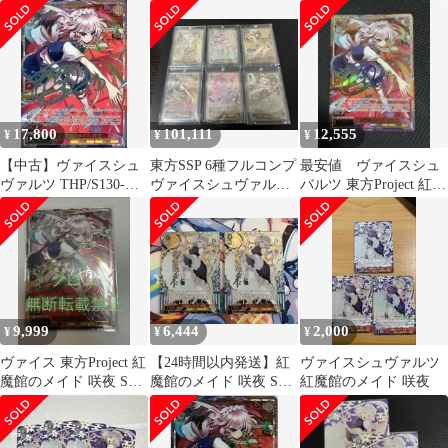
紅魔館のメイド 咲夜
咲夜 SR SSP セット
ツ 4枚セット
17,800
101,111
12,555
¥
¥
¥
【中古】ヴァイスシュ
東方SSP 6種フルコンプ
最安値 ヴァイスシュ
ヴァルツ THP/S130-
ヴァイスシュヴァルツ
バルツ 東方Project 紅魔
059SSP[SSP]：(ホロ)紅
東方project【初版】
館のメイド 咲夜 SSP
魔館のメイド 咲夜(キ
ャラクター金箔押しサ
イン入り)
9,999
6,444
2,000
¥
¥
¥
ヴァイス 東方Project 紅
【24時間以内発送】紅
ヴァイスシュヴァルツ
魔館のメイド 咲夜 SSP
魔館のメイド 咲夜 SR 2
紅魔館のメイド 咲夜
十六夜咲夜
枚セット