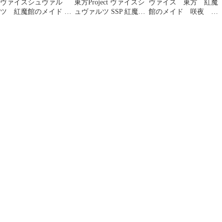
ヴァイスシュヴァル
東方Project ヴァイスシ
ヴァイス 東方 紅魔
ツ 紅魔館のメイド 咲
ュヴァルツ SSP 紅魔館
館のメイド 咲夜
夜 SR⭐︎⭐︎⭐︎ 星3
のメイド 咲夜
SSP