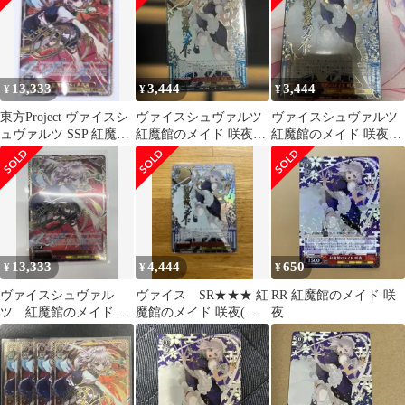
13,333
3,444
3,444
¥
¥
¥
東方Project ヴァイスシ
ヴァイスシュヴァルツ
ヴァイスシュヴァルツ
ュヴァルツ SSP 紅魔館
紅魔館のメイド 咲夜
紅魔館のメイド 咲夜
のメイド 咲夜
SR★3
SR
13,333
4,444
650
¥
¥
¥
ヴァイスシュヴァル
ヴァイス SR★★★ 紅
RR 紅魔館のメイド 咲
ツ 紅魔館のメイド
魔館のメイド 咲夜(箔
夜
咲夜 ssp 東方
押し入り)