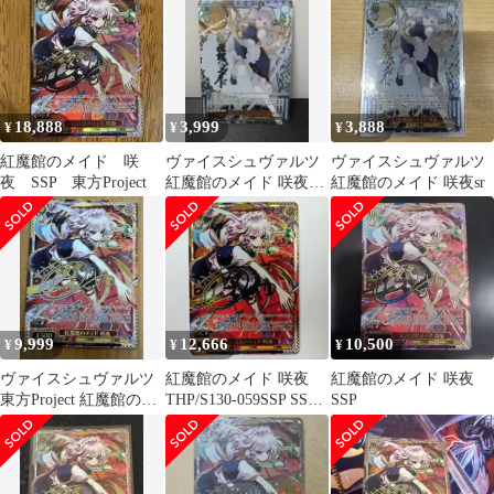
18,888
3,999
3,888
¥
¥
¥
紅魔館のメイド 咲
ヴァイスシュヴァルツ
ヴァイスシュヴァルツ
夜 SSP 東方Project
紅魔館のメイド 咲夜
紅魔館のメイド 咲夜sr
SR
9,999
12,666
10,500
¥
¥
¥
ヴァイスシュヴァルツ
紅魔館のメイド 咲夜
紅魔館のメイド 咲夜
東方Project 紅魔館のメ
THP/S130-059SSP SSP
SSP
イド 咲夜 SSP 1枚
東方Project