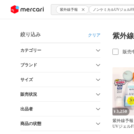
ンツにスキップ
紫外線予報
ノンケミカルUVジェルF
絞り込み
紫外線
クリア
カテゴリー
販売
ブランド
サイズ
販売状況
出品者
3,250
¥
紫外線予報
商品の状態
UVジェルF
ワイトフェ