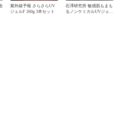
泡
紫外線予報 さらさらUV
石澤研究所 敏感肌もまも
ジェルF 260g 3本セット
るノンケミカルUVジェル
SPF30 紫外線予報