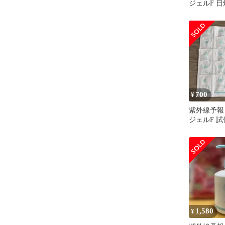
ジェルF 
ル 日焼け止め
700
¥
紫外線予報
ジェルF 試
ト
1,580
¥