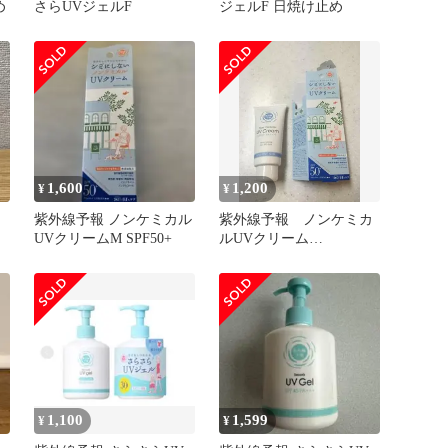
め
さらUVジェルF
ジェルF 日焼け止め
1,600
1,200
¥
¥
紫外線予報 ノンケミカル
紫外線予報 ノンケミカ
UVクリームM SPF50+
ルUVクリーム
М（SPF50+PA++++）
1,100
1,599
¥
¥