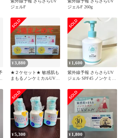
紫外線予報 さらさらUV
紫外線予報 さらさらUV
ジェルF
ジェルF 260g
3,880
1,600
¥
¥
予
★２ケセット★ 敏感肌も
紫外線予報 さらさらUV
まもるノンケミカルUVジ
ジェル SPF45 ノンケミカ
ェル SPF30 紫外線予報×
ル 日焼け止め
２
5,300
1,800
¥
¥