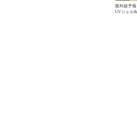
紫外線予報
UVジェル
透明UVス
液セット