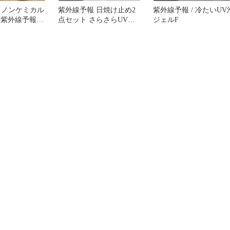
 ノンケミカル
紫外線予報 日焼け止め2
紫外線予報 / 冷たいUV
&紫外線予報
点セット さらさらUVジ
ジェルF
プレー &美容
ェル ノンケミカルUVク
リーム