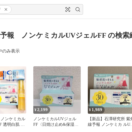
F
予報 ノンケミカルUVジェルFF の検索
中のみ表示
2,199
1,989
¥
¥
 ノンケミカル
ノンケミカルUVジェル
【新品】石澤研究所 紫
F 透明白肌 ホ
FF〈日焼け止め&保湿ジ
線予報 ノンケミカ ルU
イスウォッシ
ェル〉 SPF30 PA＋＋＋
ジェルFF