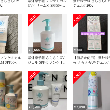
 さらさらUV
紫外線予報 ノンケミカル
紫外線予報 さらさらUV
0g
UVクリームM SPF50+
ジェルF 260g
PA++++
1,666
300
¥
¥
 ノンケミカル
紫外線予報 さらさらUV
【新品未使用】 紫外線
 SPF50+
ジェル SPF45 ノンケミカ
報 さらさらUVジェルF
ル 日焼け止め
試供品 3g 6個 サンプル
1,500
2,090
¥
¥