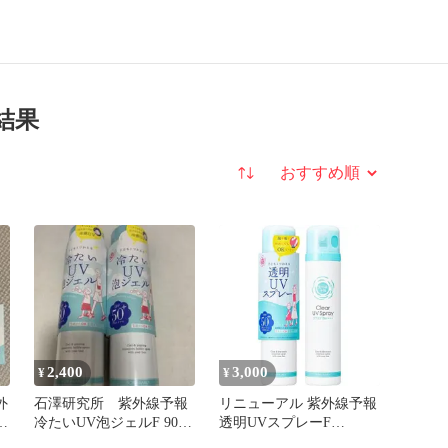
結果
並び替え
2,400
3,000
¥
¥
外
石澤研究所 紫外線予報
リニューアル 紫外線予報
V
冷たいUV泡ジェルF 90g
透明UVスプレーF
×2本セット
SPF50+ PA++++ UV耐水