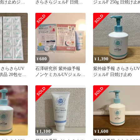
日焼け止めジェ
さらさらジェルF 日焼け
ジェルF 250g 日焼け止
 260g
止め 260g 2個セット
600
1,390
¥
¥
 さらさらUV
石澤研究所 紫外線予報
紫外線予報 さらさらUV
供品 20包セッ
ノンケミカルUVジェル
ジェルF 日焼け止め
＆ クリームF
1,100
1,600
¥
¥