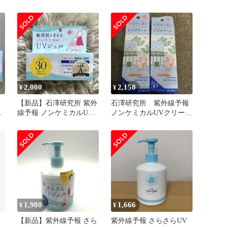
やけ止めジェル＞ サン
プル
2,000
2,150
¥
¥
【新品】石澤研究所 紫外
石澤研究所 紫外線予報
ジ
線予報 ノンケミカルUV
ノンケミカルUVクリーム
ジェルFF
SPF50 PA++++ 2本
1,980
1,666
¥
¥
【新品】紫外線予報 さら
紫外線予報 さらさらUV