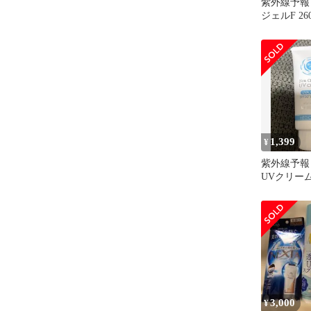
紫外線予報
ジェルF 26
1,399
¥
紫外線予報
UVクリームM
PA++++
3,000
¥