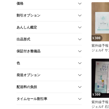
ュ
価格
割引オプション
あんしん鑑定
300
¥
出品形式
紫外線予報
ジェルF サ
保証付き整備品
ット 日焼
色
発送オプション
配送料の負担
300
¥
タイムセール割引率
紫外線予報
ジェルF 