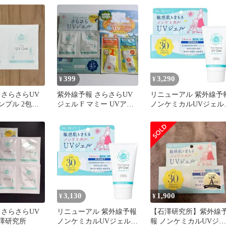
399
3,290
¥
¥
 さらさらUV
紫外線予報 さらさらUV
リニューアル 紫外線予
ンプル 2包セ
ジェル F マミー UVアク
ノンケミカルUVジェル
け止めジェル
アミルク 日焼け止め 子
FF SPF30 PA+++ UV耐
供用
性★★ 1歳から使える 
けんでOFF 顔 体 界面活
性剤不使用 日焼けどめ
65g
3,130
1,900
¥
¥
 さらさらUV
リニューアル 紫外線予報
【石澤研究所】紫外線
石澤研究所
ノンケミカルUVジェル
報 ノンケミカルUVジェ