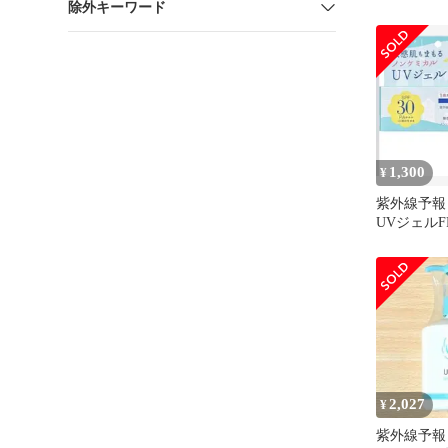
除外キーワード
1,300
¥
紫外線予報
UVジェルFF
PA+++ 
2,027
¥
紫外線予報