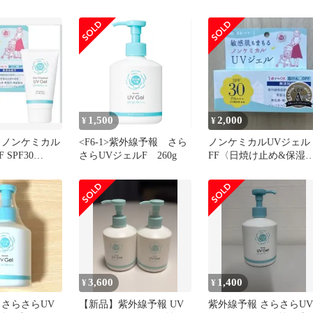
FF SPF30 PA+++ UV耐水
ルF 日焼け止め 65g
性★★ 1歳から使える 石
けんでOFF 顔 体 界面活
性剤不使用 日焼けどめ
65g
1,500
2,000
¥
¥
 ノンケミカル
<F6-1>紫外線予報 さら
ノンケミカルUVジェル
 SPF30
さらUVジェルF 260g
FF〈日焼け止め&保湿
UV耐水性★★
ェル〉 SPF30 PA＋＋＋
3,600
1,400
¥
¥
 さらさらUV
【新品】紫外線予報 UV
紫外線予報 さらさらUV