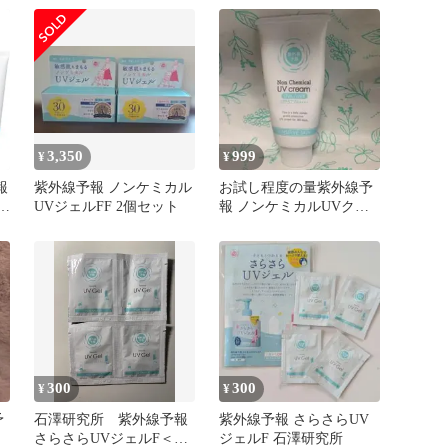
性★★ 1歳から使える 石
けんでOFF 顔 髪 体 日焼
けどめ スプレー 150g
3,350
999
¥
¥
報
紫外線予報 ノンケミカル
お試し程度の量紫外線予
UVジェルFF 2個セット
報 ノンケミカルUVクリ
水
ームM SPF50+ PA++++
石
300
300
¥
¥
予
石澤研究所 紫外線予報
紫外線予報 さらさらUV
さらさらUVジェルF＜日
ジェルF 石澤研究所