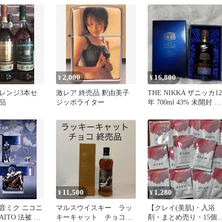
ト★20kg!
2,000
16,800
¥
¥
レンジ3本セ
激レア 終売品 釈由美子
THE NIKKA ザニッカ12
品
ジッポライター
年 700ml 43% 未開封 箱
付 終売品
11,500
1,280
¥
¥
音ミク ニコニ
マルスウイスキー ラッ
【クレイ(美肌)・入浴
ITO 法被 限
キーキャット チョコ
剤・まとめ売り・15個