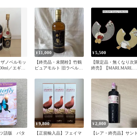
売品
終売品 ウイスキー 駒
draw（ドロー）クレイ 
ヶ岳 津貫
浴剤 ローズの香り15個
ット｜天然クレイ・日
製・個包装｜終売品ま
め売り
11,000
5,500
¥
¥
ンザノベルモッ
【終売品・未開栓】竹鶴
【限定品・無くなり次
00ml／エギュ
ピュアモルト 旧ラベル
終売】【MARLMARL】
ホワイト
（黒ラベル）700ml
HOLIDAY Disney
Collection characters bib
ィズニー ビブ/スタイ（
色）［セール対象外］
［送料込］
9,800
2,000
¥
¥
ツ語版 バタ
【正規輸入品】フェイマ
【レア・終売品】サン