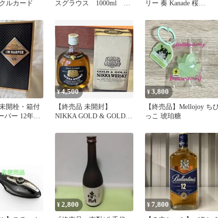
クルカード
スグラウス 1000ml 箱
リー 奏 Kanade 桜
付き【新品未開封】【終
SAKURA リキュール
売品】
4,500
3,800
¥
¥
未開栓・箱付
【終売品 未開封】
【終売品】Mellojoy ち
ーパー 12年
NIKKA GOLD & GOLD
っこ 琥珀糖
ニッカウイスキー G&G
2,800
7,800
¥
¥