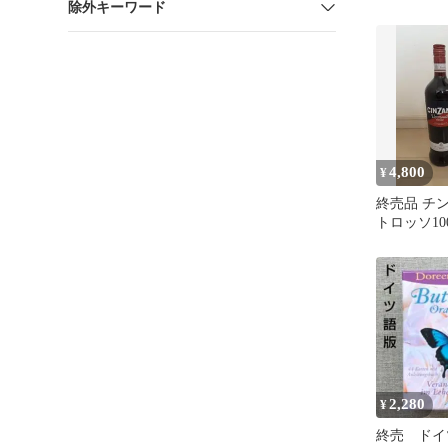
除外キーワード
定 完売終
4,800
¥
終売品 チ
トロッソ10
ベルカカオ
700ml
2,280
¥
終売 ドイ