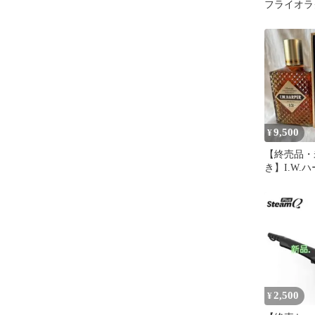
フライオラ
9,500
¥
【終売品・
き】I.W.ハ
750ml
2,500
¥