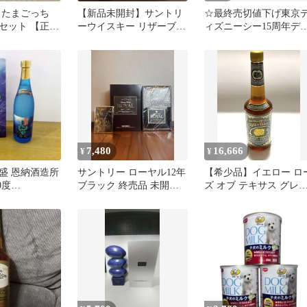
 たまごっち
【新品未開封】サントリ
☆最終売切値下げ東京
セット 【正規
ーウイスキー リザーブ10
ィズニーシー15周年デ
】
年 ギフトセット 箱付き
インプレート5枚セット
終売品
新品未使用☆
7,480
16,666
¥
¥
盛 恩納酒造所
サントリー ローヤル12年
【希少品】イエロー ロ
0度
ブラック 終売品 未開栓
ズ オブ テキサス グレ
深・海・酒】終
箱・冊子付
ラベル 終売品 バーボン