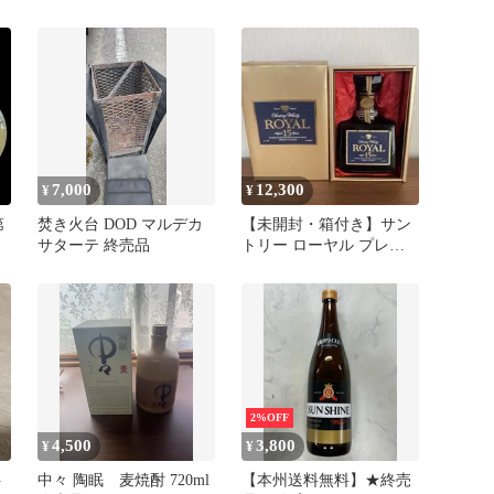
入
ベル 12年 スペイサイド
セ
オリジン
本
と
7,000
12,300
¥
¥
第
焚き火台 DOD マルデカ
【未開封・箱付き】サン
サターテ 終売品
トリー ローヤル プレミ
アム15年 青ラベル 終売
 デ
品
6
2%OFF
4,500
3,800
¥
¥
ト
中々 陶眠 麦焼酎 720ml
【本州送料無料】★終売