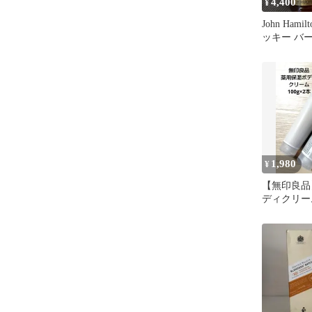
4,400
¥
John Hami
ッキー バ
ー 終売品
1,980
¥
【無印良品
ディクリーム
ット 新品