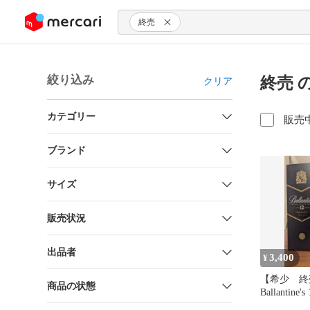
ンツにスキップ
終売
絞り込み
終売 
クリア
カテゴリー
販売
ブランド
サイズ
販売状況
出品者
3,400
¥
【希少 終
商品の状態
Ballantin
ウイスキー