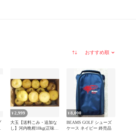
並び替え
2,999
8,000
¥
¥
プ
大玉【送料こみ・追加な
BEAMS GOLF シューズ
齢
し】河内晩柑10kg(正味10
ケース ネイビー 終売品
ー
キロ超)もうすぐ終売