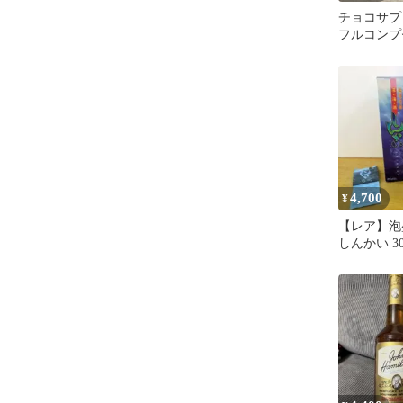
チョコサプ
フルコンプ
品・終売品
4,700
¥
【レア】泡
しんかい 3
720ml【
売品