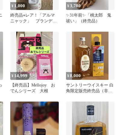
1,000
3,780
¥
¥
ニ
終売品⭐︎レア！「アルマ
✨31年前✨「桃太郎 鬼
ニャック」 ブランデ
祓い」（終売品）
ー 空き瓶
14,999
8,000
¥
¥
っ
【終売品】Mellojoy お
サントリーウイスキー 白
でんシリーズ 大根
角限定販売終売品（非売
品炭酸水付）