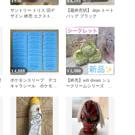
930
3,480
¥
¥
サントリー トリス 旧デ
【最終売切】 deps トート
ザイン 終売 エクストラ
バッグ ブラック
本
180ml コレクション
4,888
1,300
¥
¥
酎
ポケモンスリープ デコ
【終売】soft dream シュ
仕
キャラシール ポケモン
ークリームシリーズ シ
パン 限定品 終売品
ークレット スクイーズ
24枚