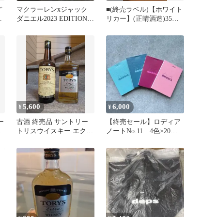
デ
マクラーレンxジャック
■(終売ラベル)【ホワイト
ザ
ダニエル2023 EDITION
リカー】(正晴酒造)35度
ウイスキー 終売品
一升ラスト１本緑クリア
瓶
5,600
6,000
¥
¥
ー
古酒 終売品 サントリー
【終売セール】ロディア
ー
トリスウイスキー エクス
ノートNo.11 4色×20
トラ 2種セット
冊 計80冊セット