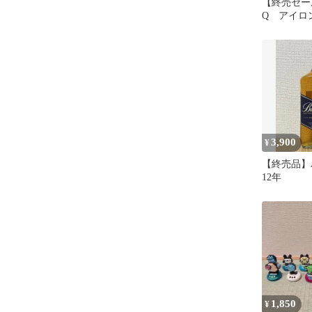
【終売セー
Q アイロ
3,900
¥
【終売品】
12年
1,850
¥