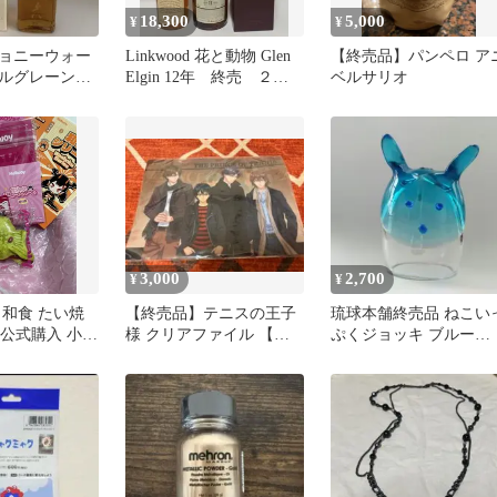
18,300
5,000
¥
¥
ョニーウォー
Linkwood 花と動物 Glen
【終売品】パンペロ ア
ルグレーン10
Elgin 12年 終売 ２本
ベルサリオ
セット
3,000
2,700
¥
¥
 和食 たい焼
【終売品】テニスの王子
琉球本舗終売品 ねこい
oy 公式購入 小豆
様 クリアファイル 【激
ぷくジョッキ ブルー
品
レア当時物】
【未使用】