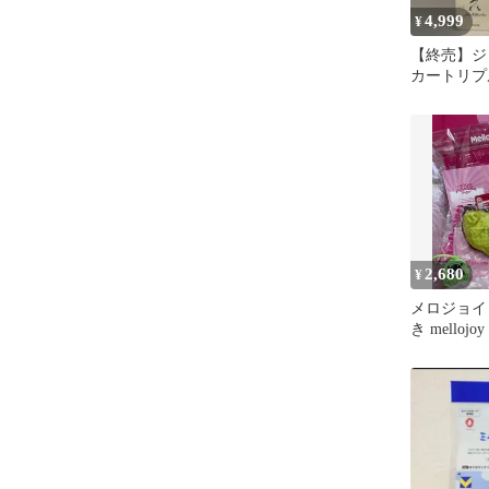
4,999
¥
【終売】ジ
カートリプ
年
2,680
¥
メロジョイ
き melloj
廃盤 終売