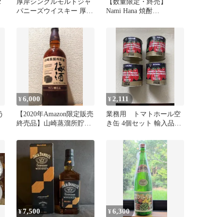
タ
厚岸シングルモルトジャ
【数量限定・終売】
パニーズウイスキー 厚岸
Nami Hana 焼酎
りっか（立夏）2025 終売
≪No.23≫30% 750ml
品
6,000
2,111
¥
¥
う
【2020年Amazon限定販売
業務用 トマトホール空
終売品】山崎蒸溜所貯蔵
き缶 4個セット 輸入品終
ワイン樽仕込梅酒
売商品で希少品です。
7,500
6,300
¥
¥