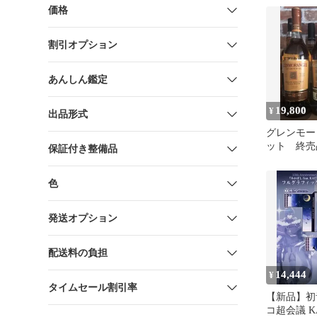
価格
割引オプション
あんしん鑑定
19,800
¥
出品形式
グレンモー
ット 終売
保証付き整備品
色
発送オプション
配送料の負担
14,444
¥
タイムセール割引率
【新品】初
コ超会議 KA