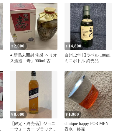
2,000
14,800
¥
¥
● 新品未開封 泡盛 ヘリオ
白州12年 旧ラベル 180ml
ス酒造「寿」900ml 古酒
ミニボトル 終売品
終売品
8,000
1,900
¥
¥
【限定・終売品】ジョニ
clinique happy FOR MEN
】
ーウォーカー ブラックラ
香水 終売