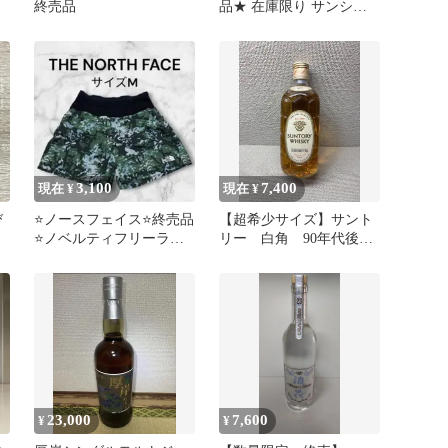
終売品
品★ 在庫限り サンシャ
インウイスキー プレミア
ム 700ml 40％ ブレンデッ
トウイスキー ジャパニー
ズウイスキー ギフト ギ
フト包装 父の日 記念日
3,100
7,400
現在 ¥
現在 ¥
び
⭐️ノースフェイス⭐️終売品
【超希少サイズ】サント
⭐️ノベルティフリーラン
リー 白角 90年代後
ショーツ トレイルカモ
半 旧ボトル 500ml 終
グリーン M
売品
23,000
7,600
¥
¥