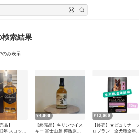
の検索結果
中のみ表示
4,000
12,000
¥
¥
売品】
【終売品】キリンウイス
【終売】★ピュリナ 
e's 12年 スコッチ
キー 富士山麓 樽熟原酒
ロプラン 全犬種全年
 箱付き
50度 700ml（箱なし）
用パフォーマンスサポ