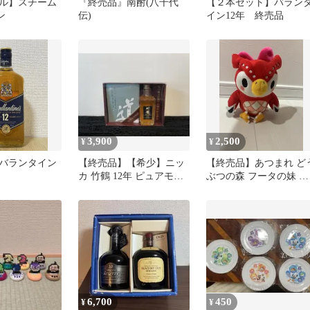
ル】スチーム
『終売品』南酎(八千代
【２本セット】バラン
ン
伝)
イン12年 終売品
3,900
2,500
¥
¥
バランタイン
【終売品】【希少】ニッ
【終売品】あつまれ ど
カ 竹鶴 12年 ピュアモル
ぶつの森 フータの妹 フ
ト ミニボトル 50ml
ーコ ぬいぐるみ マスコ
ット
6,700
450
¥
¥