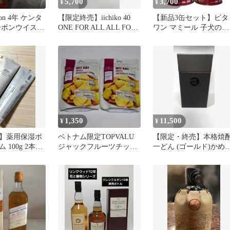
5,700
3,700
¥
¥
lton 4年 ケンタ
【限定終売】iichiko 40
【新品3缶セット】ビタ
ーボンウイスキ
ONE FOR ALL ALL FOR
ワン マミール 子犬のミ
ONE
ルク 250g｜終売品・日
製
1,350
11,500
¥
¥
】薬用保湿ボ
ベトナム限定TOPVALU
【限定・終売】本格焼
 100g 2本セ
ジャックフルーツチップ
一どん (ゴールド)かめ
未使用 終売品
ス100g×2ドライフルーツ
込み 30度 1800ml
終売