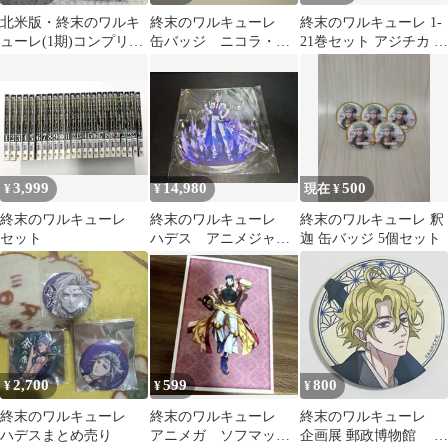
北米版・終末のワルキ
終末のワルキューレ
終末のワルキューレ 1-
ューレ(1期)コンプリー
缶バッジ ニコラ・テ
21巻セット アジチカ 梅
トblu-ray
スラ
村真也
3,999
14,980
500
¥
¥
現在 ¥
終末のワルキューレ
終末のワルキューレ
終末のワルキューレ 釈
セット
ハデス アニメジャパ
迦 缶バッジ 5個セット
ン特賞
2,700
599
800
¥
¥
¥
終末のワルキューレ
終末のワルキューレ
終末のワルキューレ
ハデスまとめ売り
アニメガ ソフマップ
企画展 郵政博物館 ポ