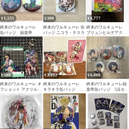
1,555
300
4,777
¥
¥
¥
終末のワルキューレ
終末のワルキューレ 缶
終末のワルキューレ
缶バッジ 始皇帝
バッジ ニコラ・テスラ
ブリュンヒルデアクリ
ルブロック
580
3,222
6,000
¥
¥
¥
終末のワルキューレ オ
終末のワルキューレ
終末のワルキューレ始
フショット アクリルカ
キラキラ缶バッジ 場
皇帝缶バッジ 5点セッ
ードキーホルダー 零福
面写缶バッジ 特典ブ
ト
ロマイド アポロン