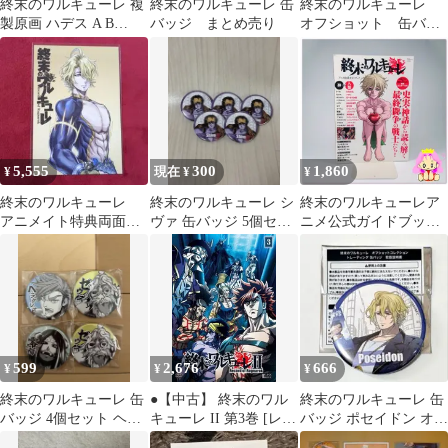
終末のワルキューレ 複
終末のワルキューレ 缶
終末のワルキューレ
製原画 ハデス A B
バッジ まとめ売り
オフショット 缶バッ
TSUTAYA 限定 ポップ
ジ アダム
アップ
5,555
300
1,860
¥
現在 ¥
¥
終末のワルキューレ
終末のワルキューレ シ
終末のワルキューレア
アニメイト特典両面リ
ヴァ 缶バッジ 5個セッ
ニメ公式ガイドブック :
バーシブルポストカー
ト
史実・神話から読み解
ド ポセイドン
く最終闘争の戦士たち!
(TJ MOOK)
599
2,676
666
¥
¥
¥
終末のワルキューレ 缶
●【中古】 終末のワル
終末のワルキューレ 缶
バッジ 4個セット ヘラ
キューレ II 第3巻 [レン
バッジ ポセイドン オフ
クレス 零福 ゼウス
タル落ち] [DVD]
ショット