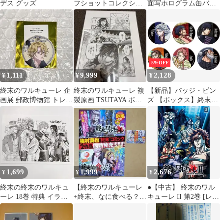
デス グッズ
フショットコレクショ
面写ホログラム缶バッ
ン 缶バッジ ゼウス
ジ 始皇帝
5%OFF
1,111
9,999
2,128
¥
¥
¥
終末のワルキューレ 企
終末のワルキューレ 複
【新品】バッジ・ビン
画展 郵政博物館 トレー
製原画 TSUTAYA ポッ
ズ 【ボックス】終末の
ディング缶バッジ ポセ
プアップ 始皇帝 Bセッ
ワルキューレIII キャラ
イドン
ト
バッジコレクション
1,699
1,999
2,676
¥
¥
¥
終末の終末のワルキュ
【終末のワルキューレ
●【中古】 終末のワル
ーレ 18巻 特典 イラス
+終末、なに食べる？】
キューレ II 第2巻 [レン
トペーパー V系
B3ポスター&POP★28
タル落ち] [DVD]
巻 非売品