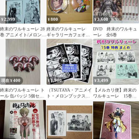
2,999
800
3,600
¥
¥
¥
終末のワルキューレ 28
終末のワルキューレ
DVD 終末のワルキュ
巻 アニメイト/メロンブ
ギャラリーカフェオメ
ーレ 全6巻
ックス/喜久屋 特典の
ガ 缶バッジ ニコ
み
ラ・テスラ
400
1,900
3,499
現在 ¥
¥
¥
終末のワルキューレ ト
（TSUTAYA・アニメイ
【メルカリ便】終末の
ール 缶バッジ 5個セッ
ト・メロンブックス特
ワルキューレ 15巻
ト
典 27） 終末のワルキュ
特典 4枚セット❣️ ハデ
ーレ
ス 始皇帝