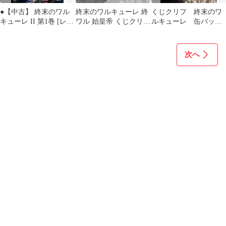
●【中古】 終末のワル
終末のワルキューレ 終
くじクリフ 終末のワ
キューレ II 第1巻 [レン
ワル 始皇帝 くじクリフ
ルキューレ 缶バッ
タル落ち] [DVD]
VACATION
ジ 始皇帝
次へ