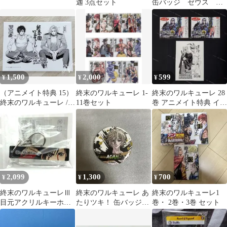
迦 3点セット
缶バッジ ゼウス ア
ダム
1,500
2,000
599
¥
¥
¥
（アニメイト特典 15）
終末のワルキューレ 1-
終末のワルキューレ 28
終末のワルキューレ /
11巻セット
巻 アニメイト特典 イラ
始皇帝 /ハデス
ストカード
2,099
1,300
700
¥
¥
¥
終末のワルキューレⅢ
終末のワルキューレ あ
終末のワルキューレ1
目元アクリルキーホル
たりツキ！ 缶バッジ
巻・ 2巻・3巻 セット
ダー 始皇帝
アダム