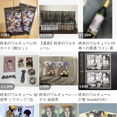
特典ブロマイド 始皇
セイドン 缶バッジ
帝
300
2,550
7,000
¥
¥
¥
終末のワルキューレIII
【漫画】終末のワルキ
終末のワルキューレIII
カード 2枚セット
ューレ
神々の美酒 ワイン 新
品 未開封
5,999
999
699
¥
¥
¥
終末のワルキューレ 始
終末のワルキューレ ハ
終末のワルキューレ
皇帝 ソフマップ 7点セ
デス 始皇帝
27巻 WonderGOO・
ット
TSUTAYA特典カード
2種