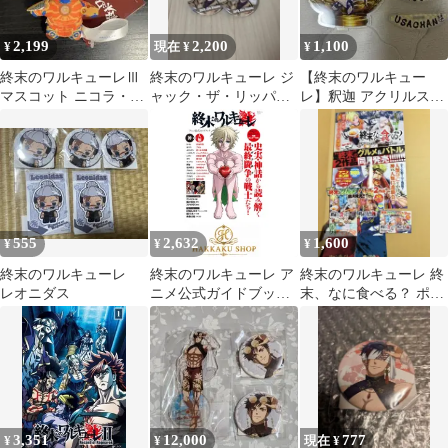
2,199
2,200
1,100
¥
現在 ¥
¥
終末のワルキューレⅢ
終末のワルキューレ ジ
【終末のワルキュー
マスコット ニコラ・テ
ャック・ザ・リッパー
レ】釈迦 アクリルスタ
スラ
缶バッジ 5個セット
ンド
555
2,632
1,600
¥
¥
¥
終末のワルキューレ
終末のワルキューレ ア
終末のワルキューレ 終
レオニダス
ニメ公式ガイドブック
末、なに食べる？ ポス
(TJMOOK)
ター POP
3,351
12,000
777
¥
¥
現在 ¥