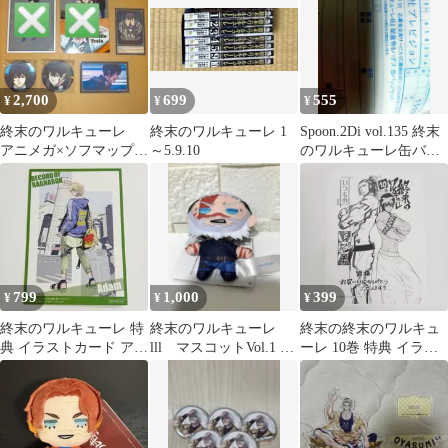
2,700
699
555
¥
¥
¥
終末のワルキューレ
終末のワルキューレ 1
Spoon.2Di vol.135 終末
アニメガ×ソフマップ
～5.9.10
のワルキューレ缶バッ
ベルゼブブ
ジ払込取扱票1枚のみ
799
1,000
399
¥
¥
¥
終末のワルキューレ 特
終末のワルキューレ
終末の終末のワルキュ
典 イラストカード アダ
lll マスコットVol.1 レ
ーレ 10巻 特典 イラス
ム
オニダス王
トペーパー いつもの