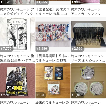
1,500
1,555
999
¥
¥
¥
終末のワルキューレ ア
【匿名配送】 終末のワ
終末のワルキューレ
ニメ公式ガイドブック
ルキューレ 特典 ニコ
アニメガ ソフマップ
ラ・テスラ ベルゼブブ
特典ブロマイド 始皇
2枚セット
帝
7,777
5,980
2,500
¥
¥
¥
終末のワルキューレ 複
【異世界漫画】終末の
終末のワルキューレシ
製原画 始皇帝 ハデス
ワルキューレ 全13巻セ
リーズ まとめセット
TSUTAYA 限定 ポップ
ット アニメ化 人気作品
（計16冊）1〜13巻、
アップ
1〜3巻
720
950
1,800
¥
¥
¥
終末のワルキューレ
終末のワルキューレ 釈
終末のワルキューレ