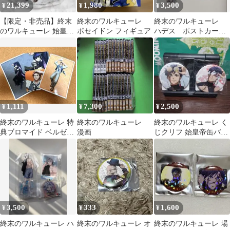
21,399
1,980
3,500
¥
¥
¥
【限定・非売品】終末
終末のワルキューレ
終末のワルキューレ
のワルキューレ 始皇帝
ポセイドン フィギュア
ハデス ポストカー
アクリルスタンド アニ
ド 缶バッジ 13点セ
メジャパン
ット まとめ売り
1,111
7,300
2,500
¥
¥
¥
終末のワルキューレ 特
終末のワルキューレ
終末のワルキューレ く
典ブロマイド ベルゼブ
漫画
じクリフ 始皇帝缶バッ
ブ ニコラ・テスラ
チセット
3,500
333
1,600
¥
¥
¥
終末のワルキューレ ハ
終末のワルキューレ オ
終末のワルキューレ 場