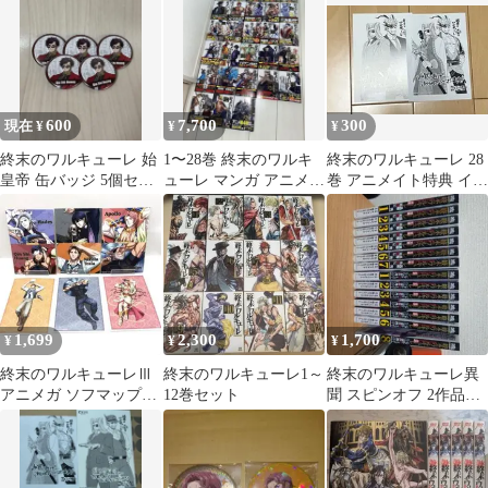
録】 ブルーレイ
題
600
7,700
300
現在 ¥
¥
¥
終末のワルキューレ 始
1〜28巻 終末のワルキ
終末のワルキューレ 28
皇帝 缶バッジ 5個セッ
ューレ マンガ アニメ
巻 アニメイト特典 イラ
ト
漫画 最新巻含む アジチ
ストカード
カ
1,699
2,300
1,700
¥
¥
¥
終末のワルキューレⅢ
終末のワルキューレ1～
終末のワルキューレ異
アニメガ ソフマップ特
12巻セット
聞 スピンオフ 2作品セ
典 ブロマイド
ット