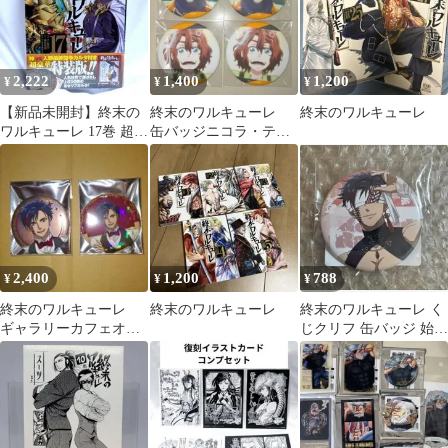
2,222
1,400
1,200
¥
¥
¥
【新品未開封】終末の
終末のワルキューレ
終末のワルキューレ
ワルキューレ 17巻 超豪
缶バッジニコラ・テス
華 特装版 人類最終闘争
ラ
カルタ付き
2,400
1,200
788
¥
¥
¥
終末のワルキューレ
終末のワルキューレ
終末のワルキューレ く
ギャラリーカフェオメ
じクリフ 缶バッジ 始皇
ガ 缶バッジ 始皇帝
帝