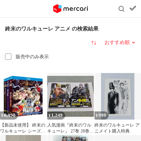
終末のワルキューレ アニメ の検索結果
並び替え
販売中のみ表示
6,990
1,249
999
¥
¥
¥
【新品未使用】 終末の
人気漫画『終末のワル
終末のワルキューレ ア
ワルキューレ シーズン
キューレ』 27巻 28巻
ニメイト購入特典
1~シーズン3 【全話収
セット アメトークで話