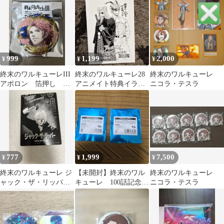
999
1,199
2,000
¥
¥
¥
終末のワルキューレIII
終末のワルキューレ28
終末のワルキューレ
アポロン 箔押し 缶
アニメイト特典イラス
ニコラ・テスラ
バッジ TSUTAYA
トカード
APIT
777
1,999
7,500
¥
¥
¥
終末のワルキューレ ジ
【未開封】終末のワル
終末のワルキューレ
ャック・ザ・リッパー
キューレ 100話記念
ニコラ・テスラ
の事件簿 11巻 アニ
ホログラム缶バッジ
メメイト特典
セット