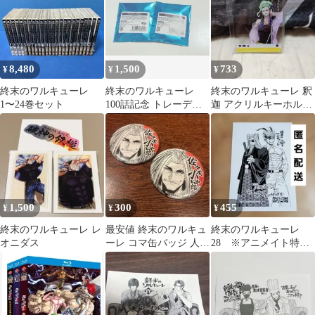
8,480
1,500
733
¥
¥
¥
終末のワルキューレ
終末のワルキューレ
終末のワルキューレ 釈
1〜24巻セット
100話記念 トレーディ
迦 アクリルキーホルダ
ングホログラム缶バッ
ー
ジ vol.2
1,500
300
455
¥
¥
¥
終末のワルキューレ レ
最安値 終末のワルキュ
終末のワルキューレ
オニダス
ーレ コマ缶バッジ 人類
28 ※アニメイト特典
ver. 佐々木小次郎 2個セ
のみ
ット