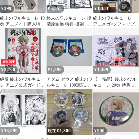
399
5,555
1,333
¥
¥
¥
終末のワルキューレ 10
終末のワルキューレ 複
終末のワルキューレ
巻 アニメイト購入特典
製原画展 特典 復刻 イ
アニメガ×ソフマップ
イラストカード スーツ
ラストカード
レオニダス セット
ver.
TSUTAYA 限定
10%OFF
2,700
1,599
1,499
¥
¥
¥
絶版 終末のワルキュー
アダム ゼウス 終末のワ
【非売品】終末のワル
レ アニメ公式ガイドブ
ルキューレ 100話記念
キューレ 20巻 特典 ア
ック Record of Ragnarok
ホログラム缶バッジ
ニメイト 限定 イラスト
/ Shuumatsu no Valkyrie
カード
Anime Official Guide
Book (Damage) 2021年
13,999
1,300
900
¥
現在 ¥
¥