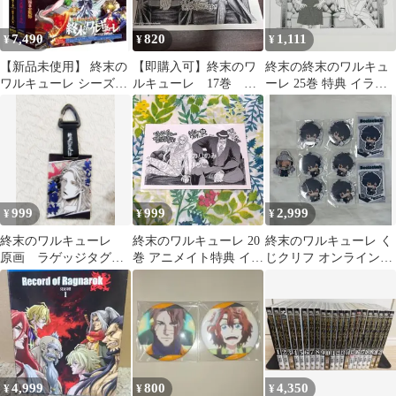
7,490
820
1,111
¥
¥
¥
【新品未使用】 終末の
【即購入可】終末のワ
終末の終末のワルキュ
ワルキューレ シーズン
ルキューレ 17巻 ア
ーレ 25巻 特典 イラス
1~シーズン3 【全話収
ニメイト特典
トペーパー 書泉
録】 ブルーレイ
999
999
2,999
¥
¥
¥
終末のワルキューレ
終末のワルキューレ 20
終末のワルキューレ く
原画 ラゲッジタグ
巻 アニメイト特典 イラ
じクリフ オンラインく
アクリルキーホルダー
ストカード ペーパー
じ ベルゼブブ 缶バッ
アポロン
ジ ブロマイド
4,999
800
4,350
¥
¥
¥