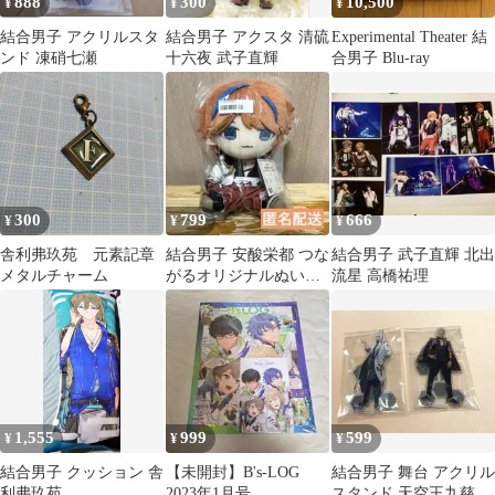
888
300
10,500
¥
¥
¥
結合男子 アクリルスタ
結合男子 アクスタ 清硫
Experimental Theater 結
ンド 凍硝七瀬
十六夜 武子直輝
合男子 Blu-ray
300
799
666
¥
¥
¥
舎利弗玖苑 元素記章
結合男子 安酸栄都 つな
結合男子 武子直輝 北出
メタルチャーム
がるオリジナルぬいぐ
流星 高橋祐理
るみ ぬいぐるみ プライ
ズ タイトー
1,555
999
599
¥
¥
¥
結合男子 クッション 舎
【未開封】B's-LOG
結合男子 舞台 アクリル
利弗玖苑
2023年1月号
スタンド 天空王九慈 鐵