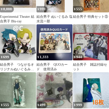
8,888
999
555
¥
¥
¥
Experimental Theater 結
結合男子 ぬいぐるみ 塩
結合男子 特典セット⑤
合男子 Blu-ray
水流一那
699
1,333
944
¥
¥
¥
結合男子 つながるオ
結合男子 QUOカー
結合男子 雑誌付録セ
リジナルぬいぐるみ
ド 使用済み
ット
塩水流 一那 清硫 十六
夜 マスコット
555
499
999
¥
¥
¥