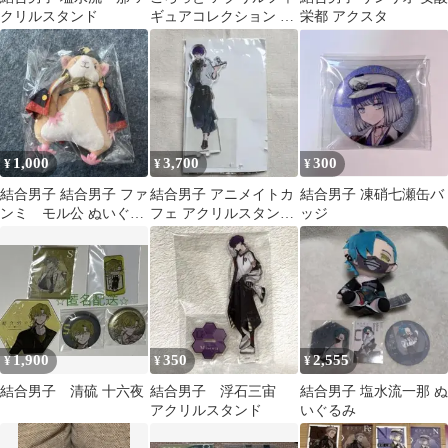
クリルスタンド
ギュアコレクション 結
栄都 アクスタ
合男子 【宇緑 四季】
1,000
3,700
300
¥
¥
¥
結合男子 結合男子 ファ
結合男子 アニメイトカ
結合男子 凍硝七瀬缶バ
ンミ モル公 ぬいぐる
フェ アクリルスタンド
ッジ
みマスコット
浮石三宙
1,900
350
2,555
¥
¥
¥
結合男子 清硫 十六夜
結合男子 浮石三宙
結合男子 塩水流一那 ぬ
アクリルスタンド
いぐるみ