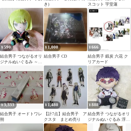
き)
スコット 宇堂蓮
590
1,000
666
¥
¥
¥
結合男子 つながるオリ
結合男子 CD
結合男子 鍛炭 六花 ク
ジナルぬいぐるみ ～鍛
リアカード
炭六花＆宇緑四季～
3,333
1,480
888
¥
¥
¥
結合男子 オードトワレ
【計7点】結合男子 ア
結合男子 つながるオリ
朔
クスタ まとめ売り
ジナルぬいぐるみ 浮石
三宙