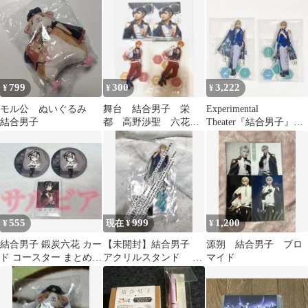
799
300
3,222
¥
¥
¥
モル公 ぬいぐるみ
舞台 結合男子 栄
Experimental
結合男子
都 高野渉聖 六花
Theater『結合男子』
高梨怜 アクスタ ク
アクスタ 舎利弗玖苑
リカ（同梱で111円）
555
999
1,200
¥
現在 ¥
¥
結合男子 鍛炭六花 カー
【未開封】結合男子
源朔 結合男子 ブロ
ド コースター まとめ売
アクリルスタンド 舎
マイド
り
利弗玖苑 AGF2022