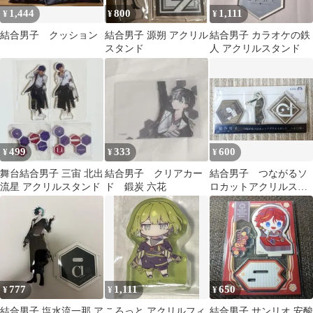
1,444
800
1,111
¥
¥
¥
結合男子 クッション
結合男子 源朔 アクリル
結合男子 カラオケの鉄
スタンド
人 アクリルスタンド
499
333
600
¥
¥
¥
舞台結合男子 三宙 北出
結合男子 クリアカー
結合男子 つながるソ
流星 アクリルスタンド
ド 鍛炭 六花
ロカットアクリルスタ
ンド 塩水流一那
777
1,111
650
¥
¥
¥
結合男子 塩水流一那 ア
ころっと アクリルフィ
結合男子 サンリオ 安酸