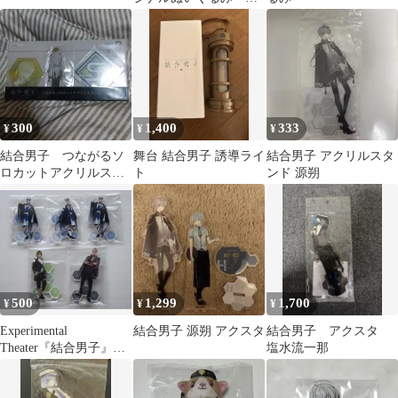
緑四季
300
1,400
333
¥
¥
¥
結合男子 つながるソ
舞台 結合男子 誘導ライ
結合男子 アクリルスタ
ロカットアクリルスタ
ト
ンド 源朔
ンド 十六夜
500
1,299
1,700
¥
¥
¥
Experimental
結合男子 源朔 アクスタ
結合男子 アクスタ
Theater『結合男子』ラ
塩水流一那
ンダムアクスタ 5個セ
ット