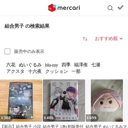
結合男子 の検索結果
並び替え
販売中のみ表示
六花
ぬいぐるみ
四季
福澤侑
七瀬
blu-ray
アクスタ
十六夜
クッション
一那
300
400
699
¥
¥
¥
【新品】結合男子 小説
結合男子 1巻(初版帯付
結合男子 ぬいぐるみマ