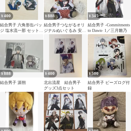
400
888
345
¥
¥
¥
結合男子 六角形缶バッ
結合男子つながるオリ
結合男子 -Commitments
ジ 塩水流一那 セット売
ジナルぬいぐるみ 安酸
to Dawn- 1／三月雛乃
り
栄都
888
400
500
¥
¥
¥
結合男子 源朔
北出流星 結合男子
結合男子 ビーズログ付
グッズ3点セット
録