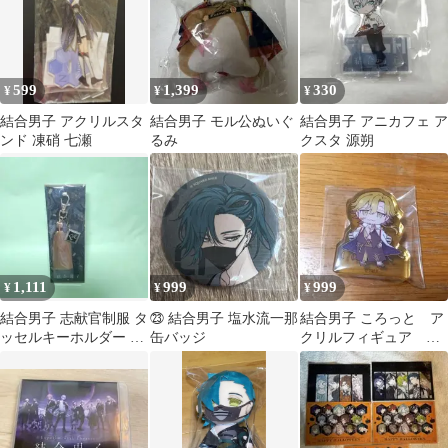
599
1,399
330
¥
¥
¥
結合男子 アクリルスタ
結合男子 モル公ぬいぐ
結合男子 アニカフェ ア
ンド 凍硝 七瀬
るみ
クスタ 源朔
1,111
999
999
¥
¥
¥
結合男子 志献官制服 タ
㉓ 結合男子 塩水流一那
結合男子 ころっと ア
ッセルキーホルダー 鐵
缶バッジ
クリルフィギュア ア
仁武 エクスペ
クリルスタンド 清硫十
六夜