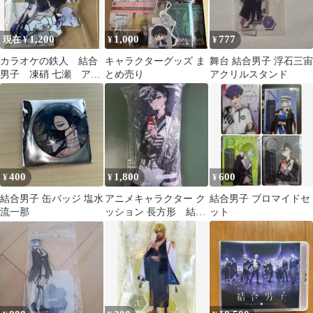
1,200
1,000
777
現在 ¥
¥
¥
カラオケの鉄人 結合
キャラクターグッズ ま
舞台 結合男子 浮石三宙
男子 凍硝 七瀬 アク
とめ売り
アクリルスタンド
スタ アクリルスタン
ド ハロウィン
400
1,800
600
¥
¥
¥
結合男子 缶バッジ 塩水
アニメキャラクター ク
結合男子 ブロマイドセ
流一那
ッション 長方形 結合
ット
男子