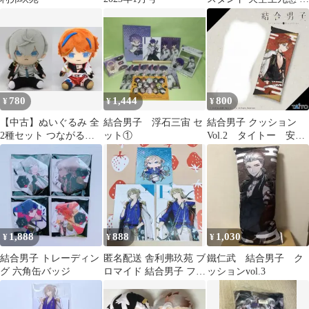
仁武
780
1,444
800
¥
¥
¥
【中古】ぬいぐるみ 全
結合男子 浮石三宙 セ
結合男子 クッション
2種セット つながるオ
ット①
Vol.2 タイトー 安酸
リジナルぬいぐるみ
栄都
「結合男子」
1,888
888
1,030
¥
¥
¥
結合男子 トレーディン
匿名配送 舎利弗玖苑 ブ
鐵仁武 結合男子 ク
グ 六角缶バッジ
ロマイド 結合男子 ファ
ッションvol.3
ミマプリント