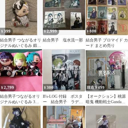
399
2,999
800
¥
¥
¥
結合男子 つながるオリ
結合男子 塩水流一那
結合男子 ブロマイド カ
ジナルぬいぐるみ 鍛炭
ード まとめ売り
六花 タイトー
2,799
300
499
¥
¥
現在 ¥
結合男子つながるオリ
B's-LOG 付録 ポスタ
【オークション】桃源
ジナルぬいぐるみ 3体
ー 結合男子 ラディ
暗鬼 機動戦士Gundam
セット
アンテイル 両面ポスタ
結合男子 ハイキュ
ー
ー！！まとめ