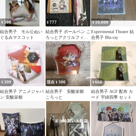
500
777
10,000
¥
¥
¥
結合男子 モル公ぬい
結合男子 ボールペン こ
Experimental Theater 結
ぐるみマスコット
ろっとアクリルフィギ
合男子 Blu-ray
ュア宇緑四季
399
300
666
¥
現在 ¥
¥
結合男子 アニメジャパ
結合男子 安酸栄都
結合男子 AGF 配布 カ
ン 安酸栄都
ころっと
ード 宇緑四季 セット