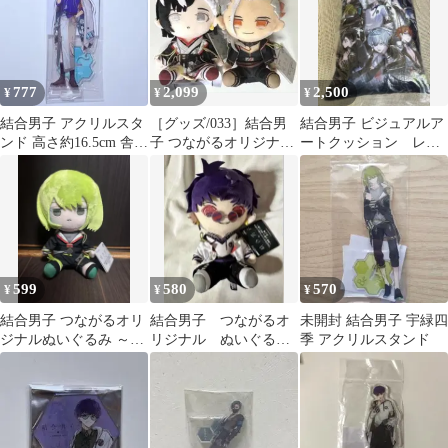
777
2,099
2,500
¥
¥
¥
結合男子 アクリルスタ
［グッズ/033］結合男
結合男子 ビジュアルア
ンド 高さ約16.5cm 舎利
子 つながるオリジナル
ートクッション レ
弗玖苑
ぬいぐるみ セット売り
ア 枕
599
580
570
¥
¥
¥
結合男子 つながるオリ
結合男子 つながるオ
未開封 結合男子 宇緑四
ジナルぬいぐるみ ～鍛
リジナル ぬいぐる
季 アクリルスタンド
炭六花＆宇緑四季～
み 浮石 三宙 新品タグ
付き