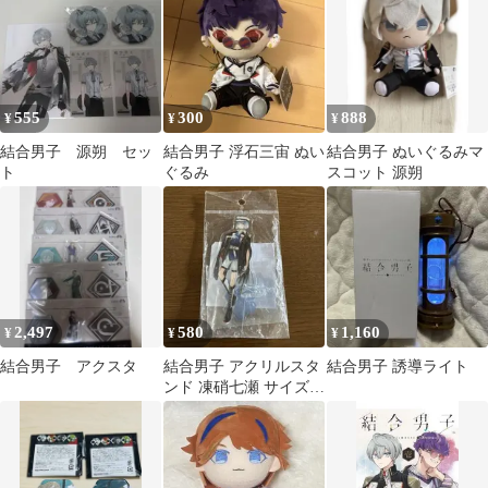
555
300
888
¥
¥
¥
結合男子 源朔 セッ
結合男子 浮石三宙 ぬい
結合男子 ぬいぐるみマ
ト
ぐるみ
スコット 源朔
2,497
580
1,160
¥
¥
¥
結合男子 アクスタ
結合男子 アクリルスタ
結合男子 誘導ライト
ンド 凍硝七瀬 サイズ約
12㌢