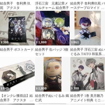
結合男子 舎利弗 玖
浮石三宙 元素記章メ
結合男子 舎利弗玖苑 バ
苑 アクスタ
タルチャーム 結合男子
ースデーブロマイド 18
枚
300
1,000
861
¥
¥
¥
結合男子 ポストカード
結合男子 缶バッジ 3個
結合男子 浮石三宙 ぬい
セット
ぐるみ TAITO 和装系
キャラクターグッズ約
20cm
849
1,000
388
¥
¥
¥
【オンクレ獲得品】結
結合男子ぬいぐるみ 鐵
結合男子 1巻 美月雛乃
合男子 アクスタ 塩
仁武
アニメイト特典 ミニ色
水流一那
紙