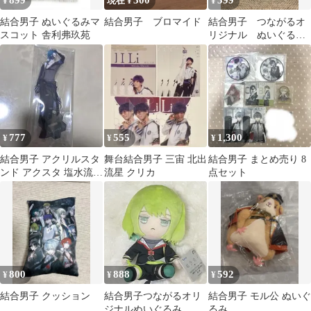
899
300
399
¥
現在 ¥
¥
結合男子 ぬいぐるみマ
結合男子 ブロマイド
結合男子 つながるオ
スコット 舎利弗玖苑
リジナル ぬいぐる
み 浮石三宙
777
555
1,300
¥
¥
¥
結合男子 アクリルスタ
舞台結合男子 三宙 北出
結合男子 まとめ売り 8
ンド アクスタ 塩水流一
流星 クリカ
点セット
那
800
888
592
¥
¥
¥
結合男子 クッション
結合男子つながるオリ
結合男子 モル公 ぬいぐ
ジナルぬいぐるみ 宇
るみ