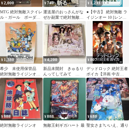
2,000
740
1,233
¥
¥
¥
MTG 絶対無敵スクイレ
運送屋のおっさんがな
●【中古】 絶対無敵 ラ
ル・ガール ボーダー
ぜか副業で絶対無敵剣
イジンオー 10 [レンタ
レスfoil 日本語版
士を務めることに : さ
ル落ち] [DVD]
えない人生を送…
1,380
4,200
807
¥
¥
¥
希少 未使用保管品
新品未開封 きゅるり
デッドロック 絶対王者
絶対無敵ライジンオ
んってしてみて
ボイカ【洋画 中古
ー 下敷き 当時物
Dreamin' Closet CD
DVD】レンタル落ち
888
888
680
¥
¥
¥
絶対無敵ライジンオ
無敵王剣ギガハート 最
聖女さま?いいえ、通り