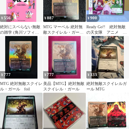
556
887
900
¥
¥
¥
絶対にスベらない無敵
MTG マーベル 絶対無
Ready Go!! 絶対無敵
の雑学 (角川ソフィア
敵スクイレル・ガール
の天女隊 アニメ CD
文庫)
foil
DVD ２枚組
777
777
333
¥
¥
¥
MTG 絶対無敵スクイレ
美品【MTG】絶対無敵
絶対無敵スクイレルガ
ル・ガール foil
スクイレル・ガール
ール MTG