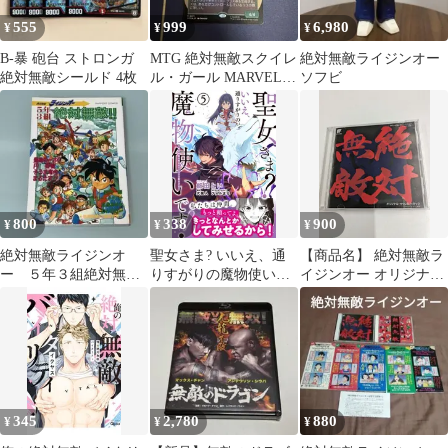
555
999
6,980
¥
¥
¥
B-暴 砲台 ストロンガ
MTG 絶対無敵スクイレ
絶対無敵ライジンオー
絶対無敵シールド 4枚
ル・ガール MARVELコ
ソフビ
ラボ 日本語版 1枚
800
338
900
¥
¥
¥
絶対無敵ライジンオ
聖女さま? いいえ、通
【商品名】 絶対無敵ラ
ー ５年３組絶対無
りすがりの魔物使いで
イジンオー オリジナル
敵！！ アンソロジー
す! ~絶対無敵の聖女は
サウンドトラック CD
モフモフと旅をする~
アニメ サントラ 管理
(5) (電撃コミックス
7M 2026/07/03
NEXT)
345
2,780
880
¥
¥
¥