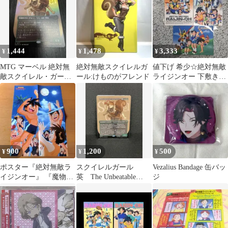
1,444
1,478
3,333
¥
¥
¥
MTG マーベル 絶対無
絶対無敵スクイレルガ
値下げ 希少☆絶対無敵
敵スクイレル・ガール
ール:けものがフレンド
ライジンオー 下敷き3
foil
枚セット
900
1,200
500
¥
¥
¥
ポスター『絶対無敵ラ
スクイレルガール
Vezalius Bandage 缶バッ
イジンオー』 『魔物ハ
英 The Unbeatable
ジ
ンター妖子２』（雑誌
Squirrel Girl
付録）