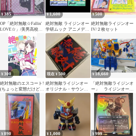
385
1,600
500
¥
¥
¥
OP「絶対無敵☆Fallin'
絶対無敵 ライジンオー
絶対無敵ライジンオー
LOVE☆」/美男高校地
学研ムック アニメディ
IV/２枚セット
球防衛部LOVE!
ア セレクション 第1号
第4号
300
500
18,660
¥
現在 ¥
¥
絶対無敵のエスコート!
絶対無敵ライジンオー
「絶対無敵ライジンオ
(ちょっと変態だけど、
オリジナル・サウン
ー」 ライジンオー
スパダリです)／斉河燈
ド・トラック
食玩 当時品
（1992） 外箱付・取
説付
890
1,000
999
¥
¥
¥