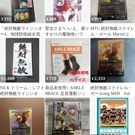
333
400
999
¥
¥
¥
「絶対無敵ライジンオ
聖女さま?いいえ、通り
MTG 絶対無敵スクイレ
ー4」地球防衛組全員出
すがりの魔物使いです!
ル・ガール Marvelコラ
動!⑥～格闘讃歌-巨大
絶対無敵の聖女はモフ
ボ 日本語版
な少女の夢
モフと旅をする 3／犬
魔人
1,680
750
2,333
¥
¥
¥
SILK ドリーム・シフト
新品未使用✨️ANKLE
絶対無敵スクイレル・
絶対無敵ライジンオー
BRACE 足首運動ソック
ガールmtg MSH foil
主題歌 CD
ス ブラック XL