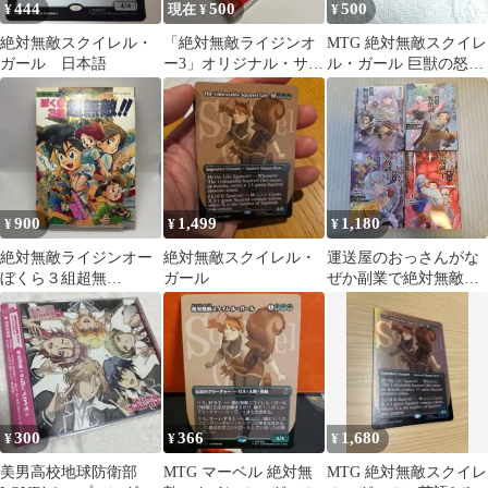
444
500
500
¥
現在 ¥
¥
絶対無敵スクイレル・
「絶対無敵ライジンオ
MTG 絶対無敵スクイレ
ガール 日本語
ー3」オリジナル・サウ
ル・ガール 巨獣の怒り
ンド・トラック2
2枚セット
900
1,499
1,180
¥
¥
¥
絶対無敵ライジンオー
絶対無敵スクイレル・
運送屋のおっさんがな
ぼくら３組超無
ガール
ぜか副業で絶対無敵剣
敵！！ アンソロジ
士を務めることに 1～4
ー ラポート
巻
300
366
1,680
¥
¥
¥
美男高校地球防衛部
MTG マーベル 絶対無
MTG 絶対無敵スクイレ