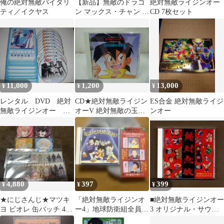
俺の絶対無敵バイタリ
【新品】無敵のドラゴ
絶対無敵ライジンオー
ティ／イクヤス
ン マックス・チャン フ
CD 7枚セット
ルーツ・チャン監督
Blu-ray
11,000
1,200
13,000
¥
¥
¥
レンタル DVD 絶対
CD★絶対無敵ライジン
ES合金 絶対無敵ライジ
無敵ライジンオー 全
オーV 絶対無敵の玉手
ンオー
10巻 松本梨香
箱 ドラマスペシャル
TYCY-5271
4,880
397
399
¥
¥
¥
★にじさんじ★マツキ
「絶対無敵ライジンオ
■絶対無敵ライジンオー
ヨ ビオレ 缶バッチ 4個
ー4」地球防衛組全員出
3 オリジナル・サウン
絵変わりカード Oriens
動!②～あたしのクマち
ドトラック2 ygss-955