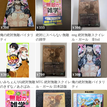
300
333
300
¥
¥
¥
俺の絶対無敵バイタリ
絶対にスベらない無敵
mtg 絶対無敵スクイレ
ティ
の雑学
ル・ガール 非foil
345
700
300
¥
¥
¥
いみちぇん!(6)絶対無敵
MTG 絶対無敵スクイレ
俺の絶対無敵バイタリ
のきずな／あさばみゆ
ル・ガール 日本語版
ティ
き