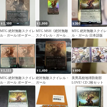
1,300
1,000
300
¥
¥
¥
MTG 絶対無敵スクイレ
MTG MSH《絶対無敵
MTG 絶対無敵スクイレ
ル・ガール/ボーダーレ
スクイレル・ガール》
ル・ガール 日本語版
ス 英語1枚 MSH
foil
1,111
1,400
400
¥
¥
¥
MTG 絶対無敵スクイレ
絶対無敵スクイレル・
美男高校地球防衛部
ル・ガール ボーダーレ
ガール
LOVE! CD 2枚セット
ス 2枚セット