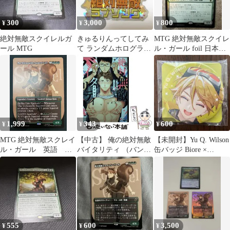
300
3,000
800
¥
¥
¥
絶対無敵スクイレルガ
きゅるりんってしてみ
MTG 絶対無敵スクイレ
ール MTG
て ランダムホログラム
ル・ガール foil 日本語
ステッカー 絶対無敵ラ
版
ブソング
1,999
343
600
¥
¥
¥
MTG 絶対無敵スクレイ
【中古】 俺の絶対無敵
【未開封】Yu Q. Wilson
ル・ガール 英語 ボ
バイタリティ （バンブ
缶バッジ Biore ×
ーダーレス
ー コミックス Qpa
HEROES
collection） / イクヤス /
竹書房
555
600
3,500
¥
¥
¥