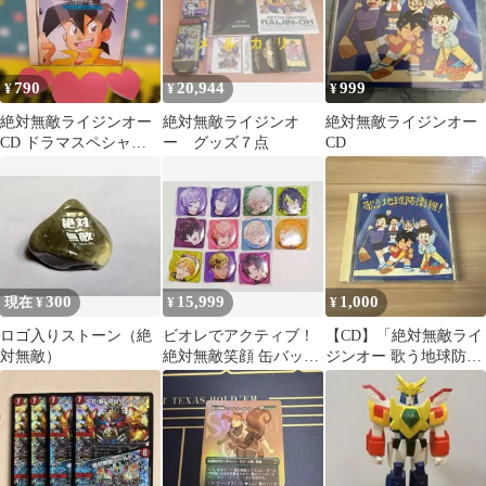
ーローズ ブースター・
ファン 日本語版【1
枚】
790
20,944
999
¥
¥
¥
絶対無敵ライジンオー
絶対無敵ライジンオ
絶対無敵ライジンオー
CD ドラマスペシャル
ー グッズ７点
CD
絶対無敵の玉手箱
300
15,999
1,000
現在 ¥
¥
¥
ロゴ入りストーン（絶
ビオレでアクティブ！
【CD】「絶対無敵ライ
対無敵）
絶対無敵笑顔 缶バッジ
ジンオー 歌う地球防衛
コンプリートセット
組!」サントラ