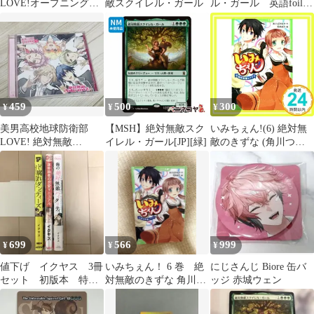
LOVE!オープニング
敵スクイレル・ガール
ル・ガール 英語foilマ
絶対無敵
ーベル スーパー・ヒー
☆Fallin'LOVE☆
ローズ
459
500
300
¥
¥
¥
美男高校地球防衛部
【MSH】絶対無敵スク
いみちぇん!(6) 絶対無
LOVE! 絶対無敵
イレル・ガール[JP][緑]
敵のきずな (角川つば
☆Fallin' LOVE☆ CD
さ文庫) [新書] [Jul 15,
2016] あさば みゆき; 市
井 あさ_02
699
566
999
¥
¥
¥
値下げ イクヤス 3冊
いみちぇん！ 6 巻 絶
にじさんじ Biore 缶バ
セット 初版本 特典
対無敵のきずな 角川つ
ッジ 赤城ウェン
多数付
ばさ文庫