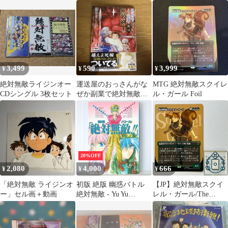
ビデオ
ーレス) 【日本語版】
封
3,499
590
3,999
¥
¥
¥
絶対無敵ライジンオー
運送屋のおっさんがな
MTG 絶対無敵スクイレ
CDシングル 3枚セット
ぜか副業で絶対無敵剣
ル・ガール Foil
士を務めることに ～さ
えない人生を送っ…
20%OFF
2,080
4,000
666
¥
¥
¥
「絶対無敵 ライジンオ
初版 絶版 幽惑バトル
【JP】絶対無敵スクイ
ー」セル画＋動画
絶対無敵 - Yu Yu
レル・ガール/The
Hakusho Anthology
Unbeatable Squirrel
Comic: Yuwaku Battle
Girl【R】(MSH-BF-371)
Zettai Muteki!! 1996年
マーベル スーパー・ヒ