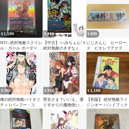
ゃん
1,500
413
499
¥
¥
¥
MTG 絶対無敵スクイレ
【中古】 いみちぇん! 6
にじさんじ ヒーロー
ル・ガール ボーダーレ
絶対無敵のきずな (角
ズ ビオレでアクティ
ス版foil日本語
川つばさ文庫 Aあ7-6) /
ブ！絶対無敵笑顔 絵
あさばみゆき、市井あ
変わりカード
さ / KADOKAWA
300
394
1,100
¥
¥
¥
俺の絶対無敵バイタリ
聖女さま？いいえ、通
【初版】 絶対無敵ライ
ティ (バンブー・コミ
りすがりの魔物使いで
ジンオー ハンドブック
ックス Qpa collection)
す！ 絶対無敵の聖女は
モフモフと旅をする ２/
ＫＡＤＯＫＡＷＡ/飯田
とい（コミック）