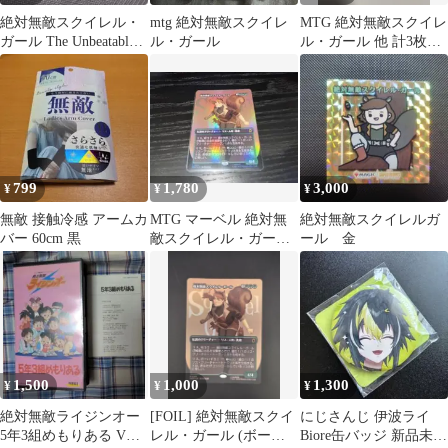
絶対無敵スクイレル・
mtg 絶対無敵スクイレ
MTG 絶対無敵スクイレ
ガール The Unbeatable
ル・ガール
ル・ガール 他 計3枚セ
Squirrel Gi
ット
799
1,780
3,000
¥
¥
¥
無敵 接触冷感 アームカ
MTG マーベル 絶対無
絶対無敵スクイレルガ
バー 60cm 黒
敵スクイレル・ガール
ール 金
foil
1,500
1,000
1,300
¥
¥
¥
絶対無敵ライジンオー
[FOIL] 絶対無敵スクイ
にじさんじ 伊波ライ
5年3組めもりある VHS
レル・ガール (ボーダ
Biore缶バッジ 新品未開