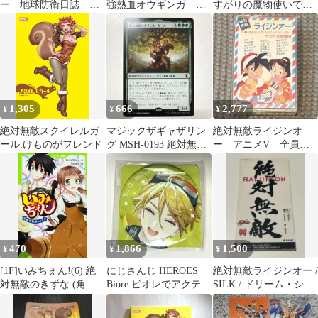
ー 地球防衛日誌 第
強熱血オウギンガ 初
すがりの魔物使いです!
一刷
期
1〜3 : 絶対無敵の聖女
はモフ…
1,305
666
2,777
¥
¥
¥
絶対無敵スクイレルガ
マジックザギャザリン
絶対無敵ライジンオ
ール:けものがフレンド
グ MSH-0193 絶対無敵
ー アニメV 全員サ
スクイレル・ガール R
ービス メッセージテ
ープ カセットテープ
470
1,866
1,500
¥
¥
¥
[1F]いみちぇん!(6) 絶
にじさんじ HEROES
絶対無敵ライジンオー /
対無敵のきずな (角川
Biore ビオレでアクティ
SILK / ドリーム・シフ
つばさ文庫)
ブ！絶対無敵笑顔
ト / CDシングル