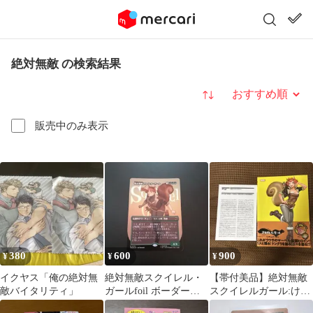
絶対無敵 の検索結果
並び替え
販売中のみ表示
380
600
900
¥
¥
¥
イクヤス「俺の絶対無
絶対無敵スクイレル・
【帯付美品】絶対無敵
敵バイタリティ」
ガールfoil ボーダーレ
スクイレルガール:けも
ス版 日1
のがフレンド