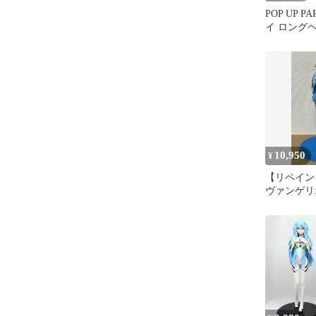
POP UP P
イ ロングヘアV
10,950
¥
【リペイン
ヴァンゲリ
SPM 綾波
アVer.