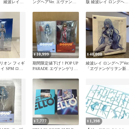
ン 綾波レイ
ングヘアVer. エヴァンゲ
版 綾波レイ ロングヘア
ARADE
リオン
Ver.
10,999
40,000
¥
¥
リオン フィギ
期間限定値下げ！POP UP
綾波レイ ロングヘアVer
イ SPM ロン
PARADE エヴァンゲリオ
「ヱヴァンゲリヲン新
開封
ン レイ アスカ
場版」 1/7 プラスチッ
7,777
1,398
¥
¥