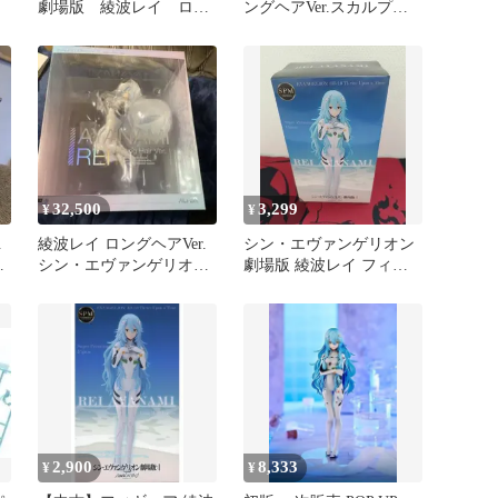
劇場版 綾波レイ ロン
ングヘアVer.スカルプタ
グヘア フィギュア
ーズ ホワイト
32,500
3,299
¥
¥
.
綾波レイ ロングヘアVer.
シン・エヴァンゲリオン
劇
シン・エヴァンゲリオン
劇場版 綾波レイ フィギ
…
劇場版 アルター フィギ
ュア
ュア
2,900
8,333
¥
¥