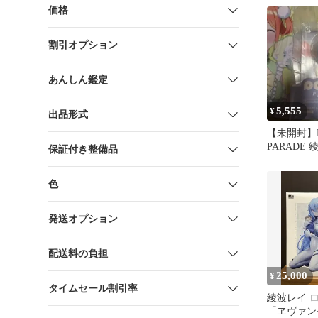
価格
割引オプション
あんしん鑑定
5,555
¥
出品形式
【未開封】P
PARADE
保証付き整備品
グヘアVer
色
発送オプション
配送料の負担
25,000
¥
タイムセール割引率
綾波レイ ロ
「ヱヴァン