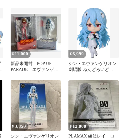
11,000
6,999
¥
¥
ず
新品未開封 POP UP
シン・エヴァンゲリオン
ッ
PARADE エヴァンゲリ
劇場版 ねんどろいど 綾
オン レイ アスカ セ
波レイ ロングヘアVer.
ット
3,850
12,000
¥
¥
場
シン・エヴァンゲリオン
PLAMAX 綾波レイ ロ