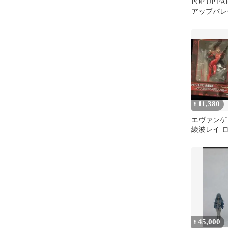
POP UP P
アップパレ
ロングヘアVe
11,380
¥
エヴァンゲ
綾波レイ ロ
フィギュア
45,000
¥