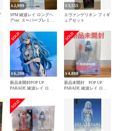
2,999
3,555
¥
¥
ず
SPM 綾波レイ ロングヘ
エヴァンゲリオン フィギ
場
アver. スーパープレミア
ュアセット
ムフィギュア
6,200
4,800
¥
¥
新品未開封POP UP
新品未開封 POP UP
PARADE 綾波レイ ロン
PARADE 綾波レイ ロン
グヘアVer.おまけ2体付き
グヘアVer. フィギュア