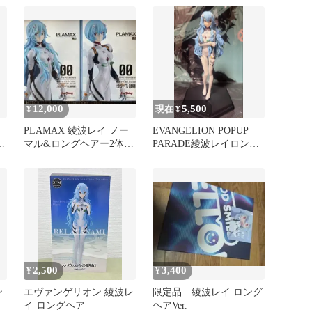
12,000
5,500
¥
現在 ¥
PLAMAX 綾波レイ ノー
EVANGELION POPUP
ヲ
マル&ロングヘアー2体セ
PARADE綾波レイロング
ット 新品未開封
ヘアver 箱無し
2,500
3,400
¥
¥
ン
エヴァンゲリオン 綾波レ
限定品 綾波レイ ロング
イ ロングヘア
ヘアVer.