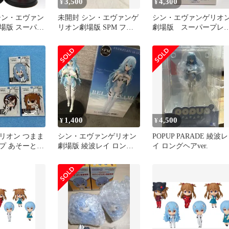
3,500
4,300
¥
¥
シン・エヴァン
未開封 シン・エヴァンゲ
シン・エヴァンゲリオ
場版 スーパー
リオン劇場版 SPM フィ
劇場版 スーパープレ
フィギュア 綾
ギュア アスカ・ラングレ
アムフィギュア 綾波
波・アスカ・ラ
ー 綾波レイ 2種セット
イ ロングヘア
2種セット
LF7418 f107
1,400
4,500
¥
¥
リオン つまま
シン・エヴァンゲリオン
POPUP PARADE 綾波レ
プ あそーと
劇場版 綾波レイ ロング
イ ロングヘアver.
コット まとめ
ヘアVer. SPM