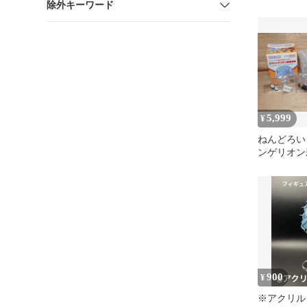
除外キーワード
場版」 1/
5,999
¥
ねんどろい
ンゲリオン
レイ ３種
ーツ付き
900
¥
※アクリル