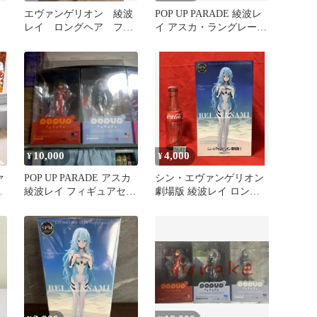
エヴァンゲリオン 綾波
POP UP PARADE 綾波レ
レイ ロングヘア フィ
イ アスカ・ラングレー
ギュア ※台座なし
フィギュアセット
10,000
4,000
¥
¥
ァ
POP UP PARADE アスカ
シン・エヴァンゲリオン
綾波レイ フィギュアセッ
劇場版 綾波レイ ロング
ト アクリル台座付
ヘアVer. フィギュア 新
品