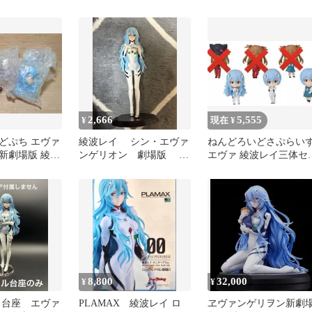
7 プラスチッ…
ロングヘア Ver. フィギュ
ア ver. フィギュア
ア
2,666
5,555
¥
現在 ¥
どぷち エヴァ
綾波レイ シン・エヴァ
ねんどろいどさぷらい
新劇場版 綾波
ンゲリオン 劇場版 フ
エヴァ 綾波レイ三体セ
 さぷらいずパ
ィギュア ロングヘア
ト【さぷらいずパーツ6
種付き】
8,800
32,000
¥
¥
 台座 エヴァ
PLAMAX 綾波レイ ロ
ヱヴァンゲリヲン新劇