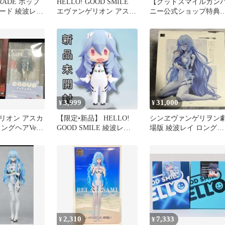
ARADE ポップ
HELLO! GOOD SMILE
【グッドスマイルカン
ード 綾波レイ
エヴァンゲリオン アスカ
ニー公式ショップ特典
r.
レイ 2種セット
クリアカラー髪ランナ
1枚
3,999
31,000
¥
¥
リオン アスカ
【限定•新品】 HELLO!
シンヱヴァンゲリヲン
ングヘアVer.
GOOD SMILE 綾波レイ
場版 綾波レイ ロングヘ
 2点セット
ロングヘアVer.
アVer. 1/7スケール箱痛
有
2,310
7,333
¥
¥