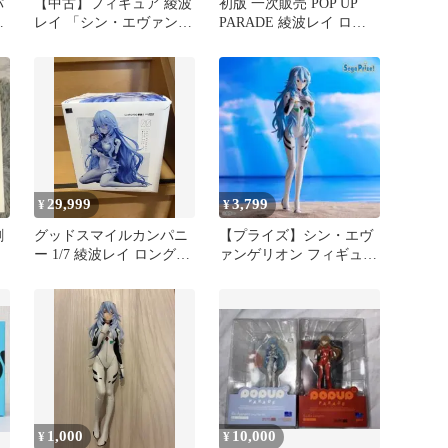
パ
【中古】フィギュア 綾波
初版 一次販売 POP UP
】
レイ 「シン・エヴァンゲ
PARADE 綾波レイ ロン
ー
リオン劇場版」 スーパー
グヘアVer.
プレミアムフィギュア“綾
波レイ”ロングヘアVer.
29,999
3,799
¥
¥
劇
グッドスマイルカンパニ
【プライズ】シン・エヴ
ー 1/7 綾波レイ ロングヘ
ァンゲリオン フィギュア
み
アVer. 21462
“綾波レイ”ロングヘアVer.
1,000
10,000
¥
¥