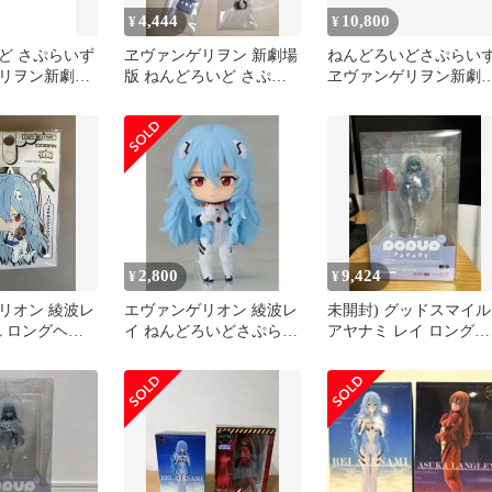
4,444
10,800
¥
¥
ど さぷらいず
ヱヴァンゲリヲン 新劇場
ねんどろいどさぷらい
リヲン新劇場
版 ねんどろいど さぷら
ヱヴァンゲリヲン新劇
BOX
いず
版【1BOX6個入】
2,800
9,424
¥
¥
リオン 綾波レ
エヴァンゲリオン 綾波レ
未開封) グッドスマイル
れ ロングヘア
イ ねんどろいどさぷらい
アヤナミ レイ ロングヘ
ず レイ ロングヘアver.
ア Ver フィギュア