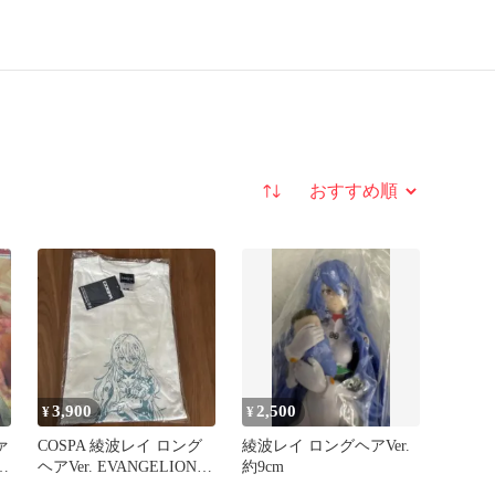
並び替え
3,900
2,500
¥
¥
ァ
COSPA 綾波レイ ロング
綾波レイ ロングヘアVer.
フ
ヘアVer. EVANGELIONホ
約9cm
ワイト XL