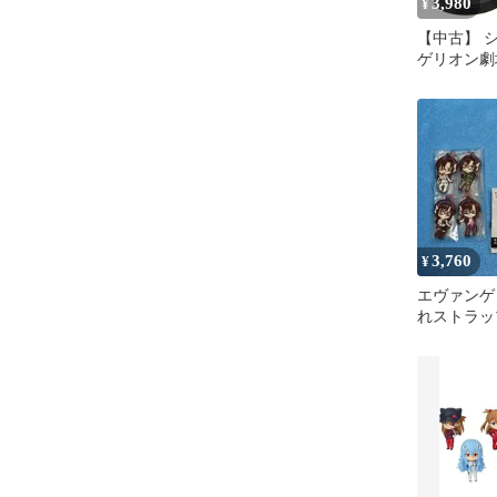
3,980
¥
【中古】 
ゲリオン劇
プレミアム
波レイ 式
ングレー 
3,760
¥
エヴァンゲ
れストラッ
ラバーマス
売り