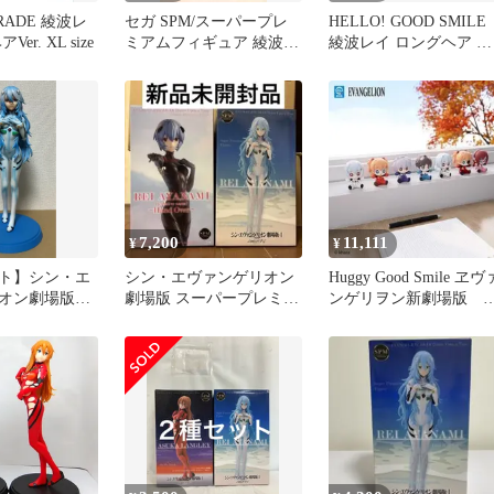
ARADE 綾波レ
セガ SPM/スーパープレ
HELLO! GOOD SMILE
er. XL size
ミアムフィギュア 綾波レ
綾波レイ ロングヘア ア
イ ロングヘアVer. 再販版
スカ ジャージ
7,200
11,111
¥
¥
ト】シン・エ
シン・エヴァンゲリオン
Huggy Good Smile ヱヴ
オン劇場版
劇場版 スーパープレミア
ンゲリヲン新劇場版 7
レイ ロングヘ
ムフィギュア 綾波レイ 2
体セット 新品
種セット