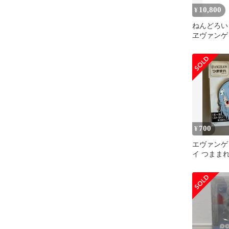
10,800
¥
ねんどろい
ヱヴァンゲ
版 6個入り
700
¥
エヴァンゲ
イ つまま
Ver.