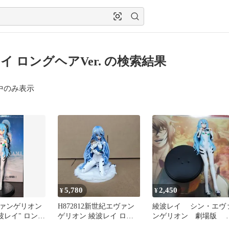
イ ロングヘアVer. の検索結果
中のみ表示
5,780
2,450
¥
¥
ァンゲリオン
H872812新世紀エヴァン
綾波レイ シン・エヴ
波レイ" ロング
ゲリオン 綾波レイ ロン
ンゲリオン 劇場版 
フィギュア
グヘアーver. ［セクシー
ィギュア ロングヘア