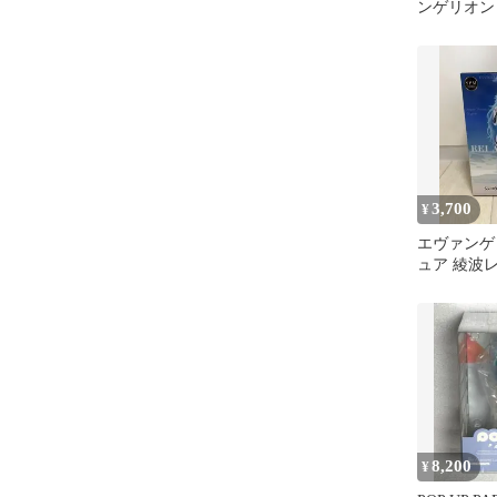
ンゲリオ
POP UP P
3,700
¥
エヴァンゲ
ュア 綾波レ
グヘア 未
8,200
¥