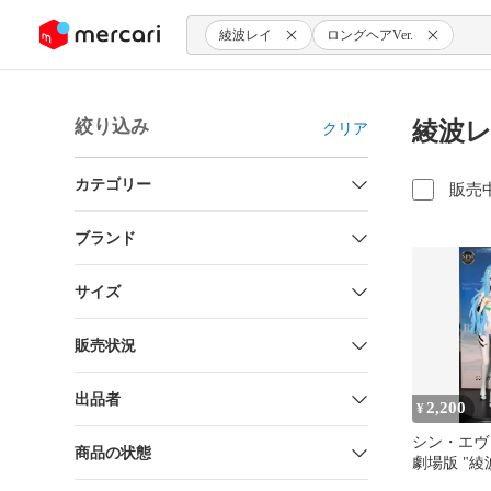
ンツにスキップ
綾波レイ
ロングヘアVer.
絞り込み
綾波レ
クリア
カテゴリー
販売
ブランド
サイズ
販売状況
出品者
2,200
¥
シン・エヴ
商品の状態
劇場版 "綾
ヘアver. 