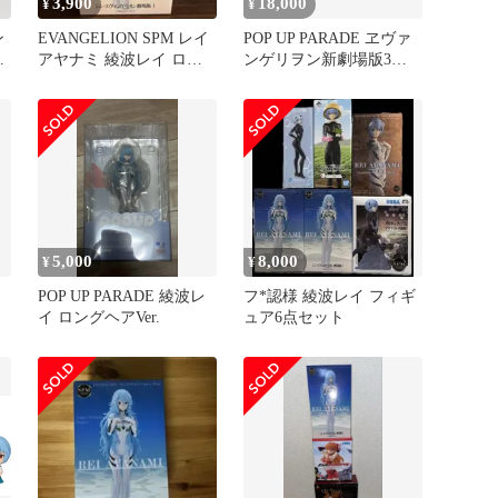
3,900
18,000
¥
¥
ン
EVANGELION SPM レイ
POP UP PARADE ヱヴァ
ミ
アヤナミ 綾波レイ ロン
ンゲリヲン新劇場版3体
レ
グヘア フィギュア
セット
5,000
8,000
¥
¥
POP UP PARADE 綾波レ
フ*認様 綾波レイ フィギ
イ ロングヘアVer.
ュア6点セット