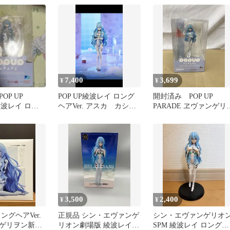
フィギュア］
7,400
3,699
¥
¥
OP UP
POP UP綾波レイ ロング
開封済み POP UP
 綾波レイ ロン
ヘアVer. アスカ カシウ
PARADE ヱヴァンゲリ
. フィギュア
スの槍2種セット
ン新劇場版 綾波レイ
3,500
2,400
¥
¥
ングヘアVer.
正規品 シン・エヴァンゲ
シン・エヴァンゲリオ
ゲリヲン新劇
リオン劇場版 綾波レイ
SPM 綾波レイ ロングヘ