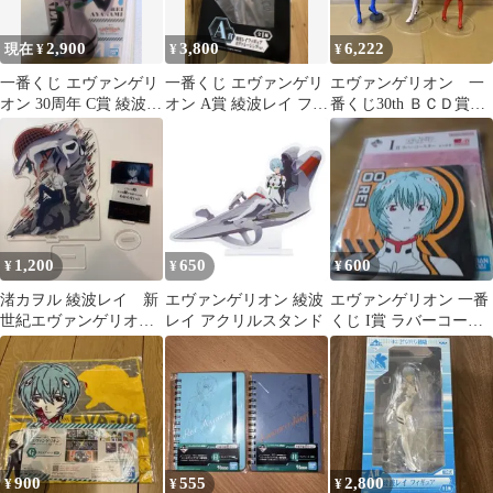
2,900
3,800
6,222
現在 ¥
¥
¥
一番くじ エヴァンゲリ
一番くじ エヴァンゲリ
エヴァンゲリオン 一
オン 30周年 C賞 綾波レ
オン A賞 綾波レイ フィ
番くじ30th ＢＣＤ賞
イ フィギュア
ギュア 未開封
フィギュア シンジ
レイ アスカ
1,200
650
600
¥
¥
¥
渚カヲル 綾波レイ 新
エヴァンゲリオン 綾波
エヴァンゲリオン 一番
世紀エヴァンゲリオン
レイ アクリルスタンド
くじ I賞 ラバーコース
劇場版 アクリルスタン
ター 綾波レイ
ド一番くじE賞
900
555
2,800
¥
¥
¥