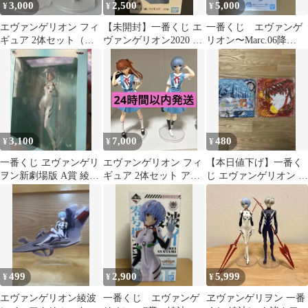
3,000
2,500
5,000
¥
¥
¥
エヴァンゲリオン フィ
【未開封】一番くじ エ
一番くじ エヴァンゲ
ギュア 2体セット（ア
ヴァンゲリオン2020 C
リオン〜Marc.06降
スカ ／ 綾波レイ
賞 綾波レイ フィギュア
臨！〜 D賞 綾波レ
イ
3,100
7,000
480
¥
¥
¥
一番くじ ヱヴァンゲリ
エヴァンゲリオン フィ
【本日値下げ】一番く
ヲン新劇場版 A賞 綾波
ギュア 2体セット アス
じ エヴァンゲリオン ハ
レイ フィギュア
カ 綾波レイ 制服
ンドタオルセット
499
2,900
5,999
¥
¥
¥
エヴァンゲリオン綾波
一番くじ エヴァンゲ
ヱヴァンゲリヲン 一番