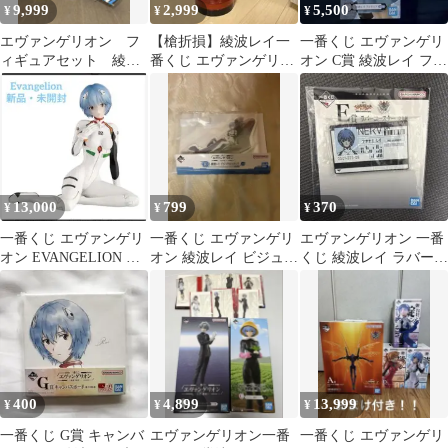
9,999
2,999
5,500
¥
¥
¥
エヴァンゲリオン フ
【槍折損】綾波レイ一
一番くじ エヴァンゲリ
ィギュアセット 綾波
番くじ エヴァンゲリオ
オン C賞 綾波レイ フィ
レイ ミサト アスカ
ン 20thA賞 ロンギヌス
ギュア
の槍
13,000
799
370
¥
¥
¥
一番くじ エヴァンゲリ
一番くじ エヴァンゲリ
エヴァンゲリオン 一番
オン EVANGELION B
オン 綾波レイ ビジュア
くじ 綾波レイ ラバーコ
賞 綾波レイ ヒロインズ
ルスタンド
ースター
400
4,899
13,999
¥
¥
¥
一番くじ G賞 キャンバ
エヴァンゲリオン一番
一番くじ エヴァンゲリ