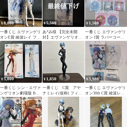
8,000
5,500
1,500
¥
¥
¥
一番くじ エヴァンゲリ
あ*み様 【完全未開
一番くじ エヴァンゲリ
オンE賞 綾波レイ フィ
封】エヴァンゲリオン
オン I賞 ラバーコース
ギュア 「私は人形じ
Ｅ賞 綾波レイ フィギュ
ター 全8種セット
ゃない」
ア 一番くじ
5,000
1,850
3,980
¥
¥
¥
一番くじ シン・エヴァ
一番くじ C賞 アヤ
一番くじ エヴァンゲリ
ンゲリオン劇場版 B
ナミレイ(仮称) フィギ
オン30th C賞 綾波レイ
賞/C賞 アスカ&レイ フ
ュア
フィギュア E賞2種
ィギュア