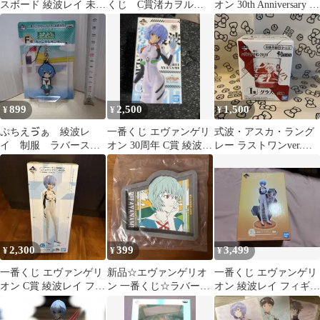
スボード 綾波レイ 未開
くじ C賞渚カヲル C
オン 30th Anniversary フ
封
賞アヤナミレイ(仮称)
ィギュア
フィギュア
899
2,500
1,500
¥
¥
¥
ぷちえゔぁ 綾波レ
一番くじ エヴァンゲリ
式波・アスカ・ラング
イ 制服 ラバースト
オン 30周年 C賞 綾波レ
レー ラストワンver.
ラップ エヴァンゲリ
イ フィギュア
「一番くじ エヴァンゲ
ヲン新劇場版 一番く
リオン20…
じ
2,300
399
3,499
¥
¥
¥
一番くじ エヴァンゲリ
新品☆エヴァンゲリオ
一番くじ エヴァンゲリ
オン C賞 綾波レイ フィ
ン 一番くじ☆ラバート
オン 綾波レイ フィギュ
ギュア（開封済み・美
レイ☆綾波レイ
ア B賞
品