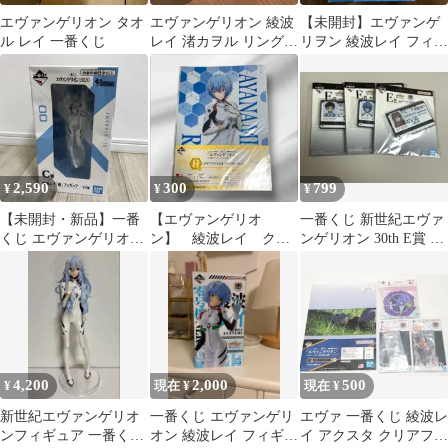
エヴァンゲリオン タオ
エヴァンゲリオン 綾波
【未開封】エヴァンゲ
ル レイ 一番くじ
レイ 渚カヲル リングノ
リヲン 綾波レイ フィギ
ート 一番くじ
ュア
2,590
300
799
¥
¥
¥
【未開封・新品】一番
【エヴァンゲリオ
一番くじ 新世紀エヴァ
くじ エヴァンゲリオン
ン】 綾波レイ クリ
ンゲリオン 30th E賞 ラ
2020 綾波レイ「破」フ
アファイル一番くじ
バーコースター 3種セ
ィギュア
ット
4,200
2,000
500
¥
現在 ¥
現在 ¥
新世紀エヴァンゲリオ
一番くじ エヴァンゲリ
エヴァ 一番くじ 綾波レ
ンフィギュア 一番くじ
オン 綾波レイ フィギュ
イ アクスタ クリアファ