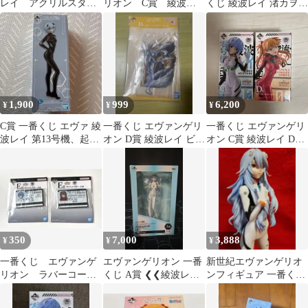
レイ アクリルスタン
リオン C賞 綾波レ
くじ 綾波レイ 渚カヲル
ド
イ
フィギュア 2体セット
1,900
999
6,200
¥
¥
¥
C賞 一番くじ エヴァ 綾
一番くじ エヴァンゲリ
一番くじ エヴァンゲリ
波レイ 第13号機、起
オン D賞 綾波レイ ビジ
オン C賞 綾波レイ D賞
動！
ュアルスタンド
アスカ フィギュア
350
7,000
3,888
¥
¥
¥
一番くじ エヴァンゲ
エヴァンゲリオン 一番
新世紀エヴァンゲリオ
リオン ラバーコース
くじ A賞 ❮❮綾波レ
ンフィギュア 一番くじ
ター レイ アスカ 2
イ❯❯ フィギュア
E賞 綾波レイ EVA
種セット