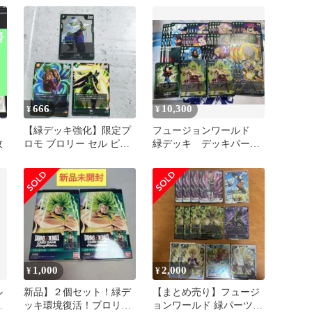
666
10,300
¥
¥
【緑デッキ強化】限定プ
フュージョンワールド
枚
ロモ ブロリー セル ピッ
緑デッキ デッキパー
コロ3枚 フュージョンワ
ツ 人造人間 ブロリ
ールド
ー スタートデッキ
1,000
2,000
¥
¥
ル
新品】２個セット！緑デ
【まとめ売り】フュージ
ッキ環境復活！ブロリー
ョンワールド 緑パーツ