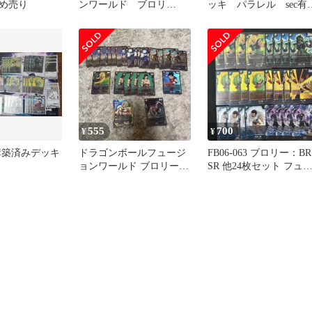
め売り
ンワールド ブロリ
ッキ パラレル sec
ー:BR デッキ フルパラ
デッキ 緑まとめ 引
レル
品
555
700
¥
¥
構築済みデッキ
ドラゴンボールフュージ
FB06-063 ブロリー：BR
ョンワールド ブロリーデ
SR 他24枚セット フュ
ッキパーツ
ジョンワールド