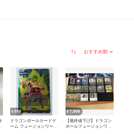
並び替え
990
7,000
¥
¥
キ
ドラゴンボールカードゲ
【最終値下げ】ドラゴン
ボ
ーム フュージョンワール
ボールフュージョンワー
ル
ド ブロリー FS03-01 L
ルド ブロリーデッキ