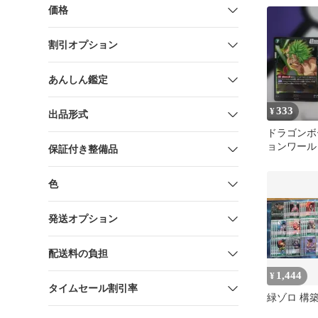
ッキ
価格
割引オプション
あんしん鑑定
333
¥
出品形式
ドラゴンボ
ョンワール
保証付き整備品
小惑星バン
色
発送オプション
配送料の負担
1,444
¥
タイムセール割引率
緑ゾロ 構