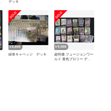
有
デッキ
退
8,800
9,900
¥
¥
緑単キャベッジ デッキ
超特価 フュージョンワー
ー
ルド 黄色ブロリー デッ
キ 構築済み 格安