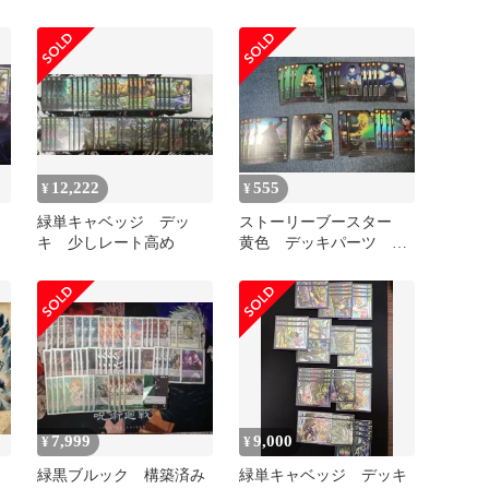
ー：
スタートデッキ フュージ
パラレル多数
ョンワールド
12,222
555
¥
¥
緑単キャベッジ デッ
ストーリーブースター
キ 少しレート高め
黄色 デッキパーツ ブ
ロリー
7,999
9,000
¥
¥
緑黒ブルック 構築済み
緑単キャベッジ デッキ