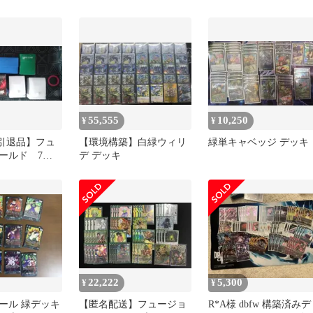
ルド ブロリーデッキ
FS10-14[SR]：ブロリ
アルバト優勝
BR
55,555
10,250
¥
¥
【引退品】フュ
【環境構築】白緑ウィリ
緑単キャベッジ デッキ
ールド 7デ
デ デッキ
22,222
5,300
¥
¥
ール 緑デッキ
【匿名配送】フュージョ
R*A様 dbfw 構築済みデ