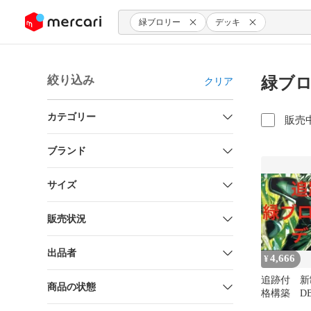
ンツにスキップ
緑ブロリー
デッキ
絞り込み
緑ブロ
クリア
カテゴリー
販売
ブランド
サイズ
販売状況
出品者
4,666
¥
追跡付 新
商品の状態
格構築 DB
ーBRデッ