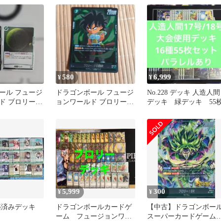
ド
580
6,999
¥
¥
ール フュージ
ドラゴンボール フュージ
No.228 デッキ 人造人間
ド ブロリー
ョンワールド ブロリー
デッキ 緑デッキ 55
パ 2枚セット
BR 緑＋おまけ 16枚セッ
ト
5,999
300
¥
¥
築済みデッキ
ドラゴンボールカードゲ
【中古】ドラゴンボー
ーム フュージョンワー
スーパーカードゲーム