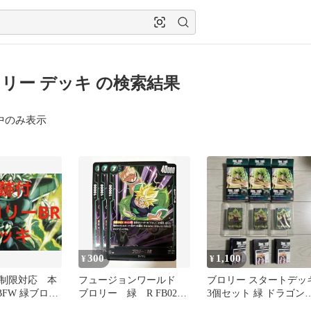
リー デッキ の検索結果
中のみ表示
300
1,100
¥
¥
制限対応 本
フュージョンワールド
ブロリー スタートデッ
FW 緑ブロリ
ブロリー 緑 R FB02-
3個セット 緑 ドラゴン
キ ブロリーデ
096 デッキパーツ
ール フュージョンワー