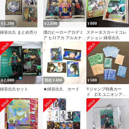
1,200
2,690
800
¥
¥
¥
緑谷出久 まとめ売り
僕のヒーローアカデミ
ステータスカードコレ
ア ヒロアカ アルカナカ
クション 緑谷出久
ード アルカナ 3種 まと
め
2,000
480
500
¥
現在 ¥
¥
緑谷出久セット
★緑谷出久 カード
Vジャンプ特典カー
ド Z/X ユニオンアリ
ーナ など まとめ売
り