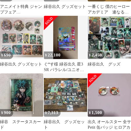
アニメイト特典 ジャン
緑谷出久 グッズセット
一番くじ 僕のヒーロー
プフェア
アカデミア 連なる星
2015.2016.2018セット
霧 フィギュアA.B.C賞
まとめ売り
690
22,100
2,450
¥
¥
¥
緑谷出久 グッズセット
ぐ*す様 緑谷出久 星3
緑谷出久 グッズ
SR パラレル/ユニオン
アリーナ
900
7,313
1,500
¥
¥
¥
緑谷 ステータスカー
緑谷出久 グッズセッ
出久 オールスター 全サ
ド
ト
Petit 缶バッジ ヒロアカ