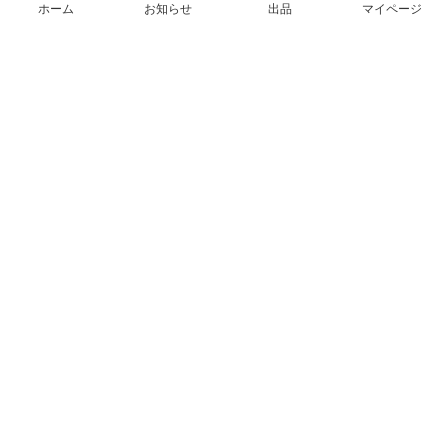
ホーム
お知らせ
出品
マイページ
会社概要（運営会社）
採用情報
プレスリリース
公式ブログ
プレスキット
メルカリUS
メルカリShops
m department（エムデパ）
ヘルプ
ヘルプセンター（ガイド・お問い合わせ）
メルカリShopsでショップを開設する
メルカリShops ショップ管理画面にログイン
メルカリShops出店者向けガイド
お問い合わせ一覧
フリーワードから商品をさがす
プライバシーと利用規約
メルカリ利用規約
メルカリShops利用規約
メルカリアンバサダー利用規約