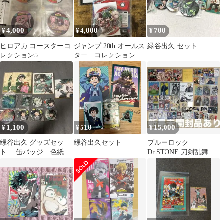
4,000
4,000
700
¥
¥
¥
ヒロアカ コースターコ
ジャンプ 20th オールス
緑谷出久 セット
レクション5
ター コレクション缶
バッジ ヒロアカ 集
合
1,100
510
15,000
¥
¥
¥
緑谷出久 グッズセッ
緑谷出久セット
ブルーロック
ト 缶バッジ 色紙
Dr.STONE 刀剣乱舞 ア
アクリルキーホルダー
クスタ ファイル グッズ
セット