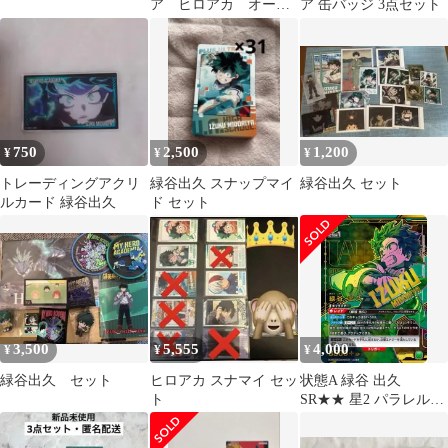
ア ヒロアカ オール
ア 缶バッジ 3点セット
スター缶バッジ 緑谷
出久 デク
750
2,500
1,200
¥
¥
¥
トレーディングアクリ
緑谷出久 スナップマイ
緑谷出久 セット
ルカード 緑谷出久
ド セット
3,500
5,555
4,000
¥
¥
¥
緑谷出久 セット
ヒロアカ スナマイ セッ
状態A 緑谷 出久
ト
SR★★ 星2 パラレル
UA10BT/MHA-1-060 ユ
ニオンアリーナ UNION