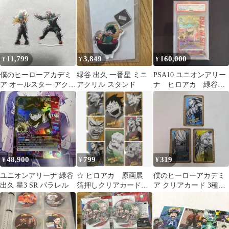
11,799
3,849
160,000
¥
¥
¥
僕のヒーローアカデミ
緑谷 出久 一番星 ミニ
PSA10 ユニオンアリー
ア オールスター アクリ
アクリル スタンド
ナ ヒロアカ 緑谷出
ルスタンド 原画展 緑谷
久 パラレル SR 星
爆豪
3
48,900
799
319
¥
¥
¥
ユニオンアリーナ 緑谷
☆ ヒロアカ 原画展
僕のヒーローアカデミ
出久 星3 SR パラレル
箔押しクリアカード 1
ア クリアカード 3種セ
年A組 発目明
ット（スターアンドス
トライプ他）