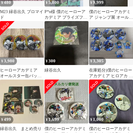
480
5,800
9,999
¥
¥
¥
M23 緑谷出久 ブロマイ
P*n様 僕のヒーローア
僕のヒーローアカデミ
ド
カデミア プライズフィ
ア ジャンプ展 オールス
ギュア まとめ売り 300
ターカードコレクショ
円スター
ン
3,980
300
3,305
¥
¥
¥
ヒーローアカデミア
緑谷出久
在庫処分)僕のヒーロー
オールスター缶バッジ
アカデミア ヒロアカ ス
BIG 緑谷出久
カイ ツリー 缶バッジ
緑 谷出久 爆豪 勝己 轟
499
1,699
1,000
¥
¥
¥
緑谷出久 まとめ売り
僕のヒーローアカデミ
僕のヒーローアカデミ