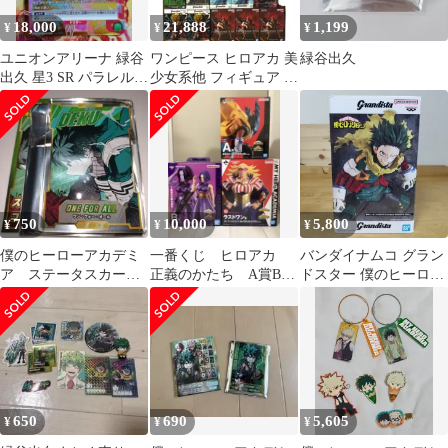
18,000
21,888
1,199
¥
¥
¥
ユニオンアリーナ 緑谷
ワンピース ヒロアカ 美
緑谷出久
出久 星3 SR パラレル
少女系他 フィギュア 18
ヒロアカ
点セット まとめ売り
750
10,000
5,800
¥
¥
¥
僕のヒーローアカデミ
一番くじ ヒロアカ
バンダイナムコ グラン
ア ステータスカード
正義のかたち A賞B賞
ドスター 僕のヒーロー
コレクション 緑谷出
ラストワン賞セット
アカデミア 緑谷出久 フ
久
ィギュア
650
690
5,605
¥
¥
¥