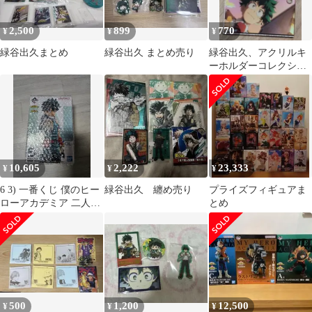
2,500
899
770
¥
¥
¥
緑谷出久まとめ
緑谷出久 まとめ売り
緑谷出久、アクリルキ
ーホルダーコレクショ
ンvol.3
10,605
2,222
23,333
¥
¥
¥
6 3) 一番くじ 僕のヒー
緑谷出久 纏め売り
プライズフィギュアま
ローアカデミア 二人の
とめ
英雄 緑谷出久 B賞 フィ
ギュア
500
1,200
12,500
¥
¥
¥