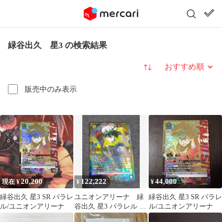
緑谷出久 星3 の検索結果
並び替え
販売中のみ表示
20,200
122,222
44,000
現在 ¥
¥
¥
緑谷出久 星3 SR パラレ
ユニオンアリーナ 緑
緑谷出久 星3 SR パラレ
ル/ユニオンアリーナ
谷出久 星3 パラレル ヒ
ル/ユニオンアリーナ
ロアカ