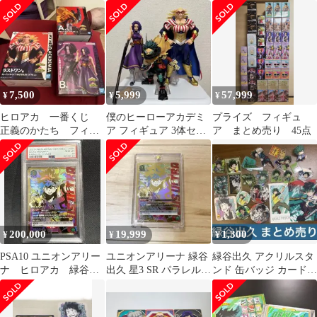
7,500
5,999
57,999
¥
¥
¥
ヒロアカ 一番くじ
僕のヒーローアカデミ
プライズ フィギュ
正義のかたち フィギ
ア フィギュア 3体セッ
ア まとめ売り 45点
ュア 3体セット
ト 一番くじ 箱無し
200,000
19,999
1,300
¥
¥
¥
PSA10 ユニオンアリー
ユニオンアリーナ 緑谷
緑谷出久 アクリルスタ
ナ ヒロアカ 緑谷出
出久 星3 SR パラレル
ンド 缶バッジ カード
久 パラレル SR 星
僕のヒーローアカデミ
アクリルキーホルダー
3
ア
コースター