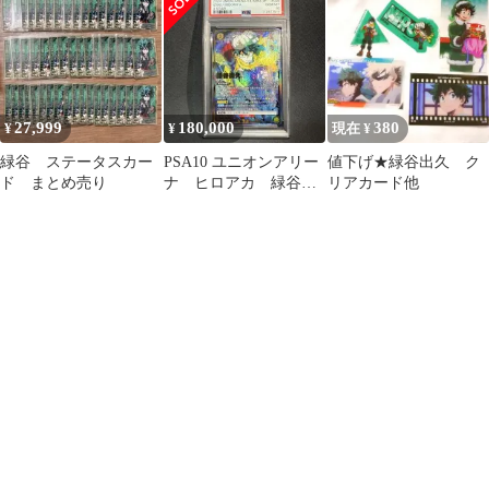
27,999
180,000
380
¥
¥
現在 ¥
緑谷 ステータスカー
PSA10 ユニオンアリー
値下げ★緑谷出久 ク
ド まとめ売り
ナ ヒロアカ 緑谷出
リアカード他
久 パラレル SR 星
3