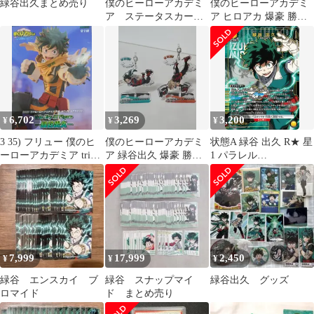
緑谷出久まとめ売り
僕のヒーローアカデミ
僕のヒーローアカデミ
ア ステータスカード
ア ヒロアカ 爆豪 勝己
コレクション 緑谷出
緑 谷出久 キーホルダー
久
アイススターバッジ 等
まとめ売り
6,702
3,269
3,200
¥
¥
¥
3 35) フリュー 僕のヒ
僕のヒーローアカデミ
状態A 緑谷 出久 R★ 星
ーローアカデミア trio
ア 緑谷出久 爆豪 勝己
1 パラレル
try it 緑 谷出久 フィギ
スカイ アークス アクリ
EX06BT/MHA-2-025 ユ
ュア
ル まとめ売り
ニオンアリーナ UNION
ARENA ユニアリ
7,999
17,999
2,450
¥
¥
¥
緑谷 エンスカイ ブ
緑谷 スナップマイ
緑谷出久 グッズ
ロマイド
ド まとめ売り