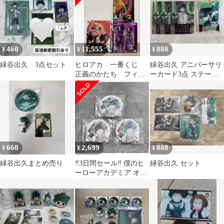
ARENA ユニアリ
460
11,555
888
¥
¥
¥
緑谷出久 3点セット
ヒロアカ 一番くじ
緑谷出久 アニバーサリ
正義のかたち フィギ
ーカード3点 ステータ
ュア 3体セット
スカードコレクション1
点
660
2,699
888
¥
¥
¥
緑谷出久まとめ売り
‼️3日間セール‼️ 僕のヒ
緑谷出久 セット
ーローアカデミア オー
ルスター缶バッジ 緑谷
出久