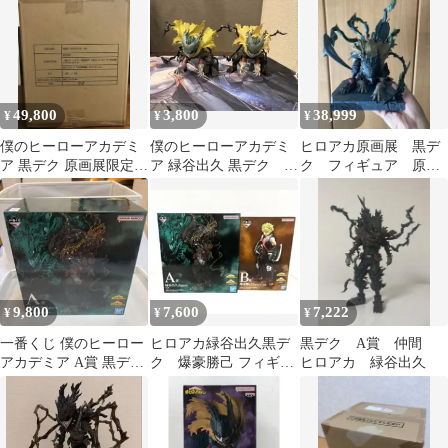
49,800
3,800
38,999
¥
¥
¥
僕のヒーローアカデミ
僕のヒーローアカデミ
ヒロアカ原画展 黒デ
ア 黒デク 原画展限定フ
ア 緑谷出久 黒デク フ
ク フィギュア 原画
ィギュア
ィギュア 2体セット
展 Limited edition
9,800
7,600
7,222
¥
¥
¥
一番くじ 僕のヒーロー
ヒロアカ緑谷出久黒デ
黒デク A賞 仲間
アカデミア A賞 黒デク
ク 爆豪勝己 フィギュ
ヒロアカ 緑谷出久
フィギュア
ア 一番くじ-仲間-A賞B
賞まとめ売り