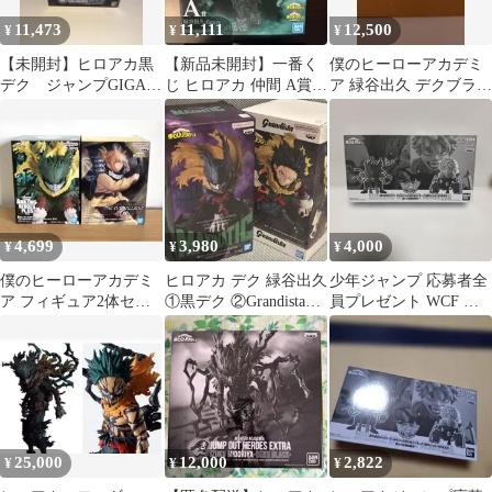
11,473
11,111
12,500
¥
¥
¥
【未開封】ヒロアカ黒
【新品未開封】一番く
僕のヒーローアカデミ
デク ジャンプGIGA応
じ ヒロアカ 仲間 A賞
ア 緑谷出久 デクブラッ
募者全員サービス 緑
緑谷出久 黒デク フィギ
ク 郵送箱未開封品
谷出久 2021
ュア
4,699
3,980
4,000
¥
¥
¥
僕のヒーローアカデミ
ヒロアカ デク 緑谷出久
少年ジャンプ 応募者全
ア フィギュア2体セッ
①黒デク ②Grandista
員プレゼント WCF ヒ
ト 緑谷出久【黒デク】
(フィギュア2種)
ロアカ 黒デク 緑谷出久
&トガヒミコ
爆豪勝己
25,000
12,000
2,822
¥
¥
¥