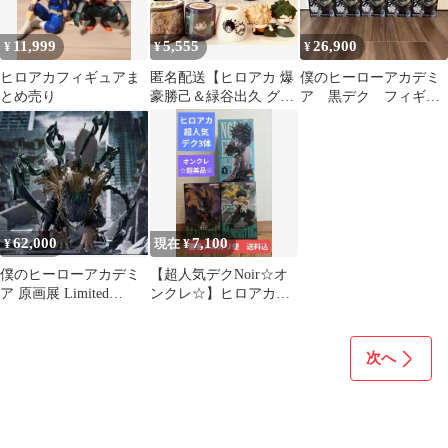
11,999
5,555
26,900
¥
¥
¥
ヒロアカフィギュアま
匿名配送【ヒロアカ 爆
僕のヒーローアカデミ
とめ売り
豪勝己＆緑谷出久 グッ
ア 黒デク フィギュ
ズ９点セット】
ア まとめ売り
62,000
7,100
¥
現在 ¥
僕のヒーローアカデミ
【超人気デクNoir☆オ
ア 原画展 Limited
ンクレ☆】ヒロアカ
edition 黒デク 未開封
デク人気3体セット 新
品未開封
次へ