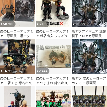
50,900
5,199
59,999
¥
¥
¥
僕のヒーローアカデミ
僕のヒーローアカデミ
黒デクフィギュア 堀越
ア 原画展 黒デク
ア 緑谷出久 フィギュ
耕平ヒロアカ原画展
Limited edition
ア 一番くじ A賞
Limited edition
16,999
2,444
53,000
¥
¥
¥
僕のヒーローアカデミ
僕のヒーローアカデミ
黒デク 僕のヒーローア
ア 一番くじ 緑谷出久
ア つままれ 緑谷出久
カデミア 原画展
オールマイト フィギ
Limited edition
ュア5体セット