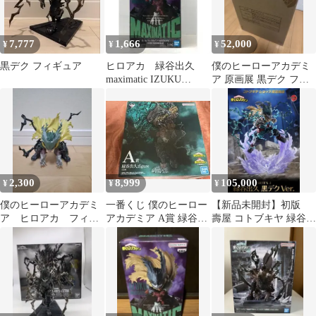
7,777
1,666
52,000
¥
¥
¥
黒デク フィギュア
ヒロアカ 緑谷出久
僕のヒーローアカデミ
maximatic IZUKU
ア 原画展 黒デク フィ
MIDORIYA 黒デク
ギュア 限定版
2,300
8,999
105,000
¥
¥
¥
僕のヒーローアカデミ
一番くじ 僕のヒーロー
【新品未開封】初版
ア ヒロアカ フィギ
アカデミア A賞 緑谷出
壽屋 コトブキヤ 緑谷出
ュア 緑谷出久 黒デ
久 フィギュア 黒デク
久 黒デク フィギュア
ク