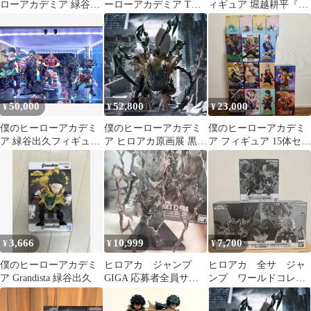
ローアカデミア 緑谷出
ーローアカデミア THE
ィギュア 堀越耕平『僕
久 黒デク フィギュア
AMAZING HEROES
のヒーローアカデミ
ア』原画展
50,000
52,800
23,000
¥
¥
¥
僕のヒーローアカデミ
僕のヒーローアカデミ
僕のヒーローアカデミ
ア 緑谷出久フィギュア
ア ヒロアカ原画展 黒デ
ア フィギュア 15体セッ
まとめ売り
クフィギュア
ト
3,666
10,999
7,700
¥
¥
¥
僕のヒーローアカデミ
ヒロアカ ジャンプ
ヒロアカ 全サ ジャ
ア Grandista 緑谷出久
GIGA 応募者全員サー
ンプ ワールドコレク
ビス 黒デク フィギ
タブルフィギア 黒デ
ュア
ク＆爆豪勝己 黒デク