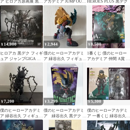
ア ヒロアカ原画展 黒デ
アカデミア JUMP OUT
HEROES PLUS 黒デク
クフィギュア
HEROES EXTRA黒デク
14,000
2,944
8,500
¥
¥
¥
ヒロアカ 黒デク フィギ
僕のヒーローアカデミ
1番くじ 僕のヒーロー
ュア ジャンプGIGA 応
ア 緑谷出久 フィギュア
アカデミア 仲間 A賞 緑
募者全員サービス
一番くじ 正義のかたち
谷出久 figure
A賞
7,200
3,299
5,300
¥
¥
¥
僕のヒーローアカデミ
僕のヒーローアカデミ
僕のヒーローアカデミ
ア 緑谷出久 フィギュア
ア 緑谷出久 黒デク フ
ア 一番くじ 緑谷出久
黒デク
ィギュア
フィギュア 黒デク