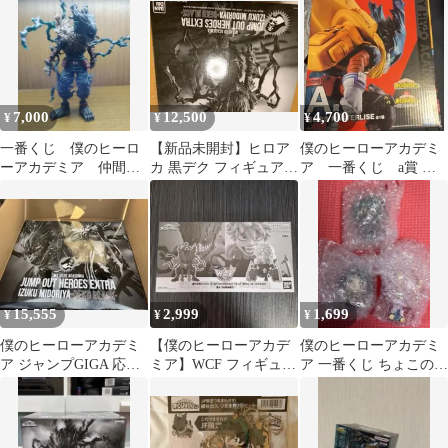
ィギュア
ラストワン賞
7,000
12,500
4,700
¥
¥
¥
一番くじ 僕のヒーロ
【新品未開封】ヒロア
僕のヒーローアカデミ
ーアカデミア 仲間
カ 黒デク フィギュア
ア 一番くじ a賞 緑
A賞 緑谷出久 黒デ
ジャンプGIGA 応募者
屋出久 フィギュア
ク
限定 ①
黒デク
15,555
2,999
1,699
¥
¥
¥
僕のヒーローアカデミ
【僕のヒーローアカデ
僕のヒーローアカデミ
ア ジャンプGIGA 応募
ミア】WCF フィギュア
ア 一番くじ ちょこのっ
者全員サービス フィギ
黒デク&爆豪勝己
こ フィギュア3個
ュア緑谷出久