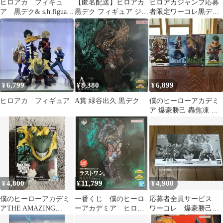
ヒロアカ フィギュ
【匿名配送】ヒロアカ
ヒロアカジャンプ応募
ア 黒デク& s.h.figuarts
黒デク フィギュア ジャ
者限定ワーコレ黒デク
オーバーレイデク
ンプGIGA 応募者全員
&爆豪勝己僕のヒーロ
サービス
ーアカデミア
6,799
8,380
6,899
¥
¥
¥
ヒロアカ フィギュア
A賞 緑谷出久 黒デク
僕のヒーローアカデミ
ア 爆豪勝己 轟焦凍 緑
谷出久 黒デクver緑谷出
久 計4種
4,800
11,799
4,900
¥
¥
¥
僕のヒーローアカデミ
一番くじ 僕のヒーロ
応募者全員サービス
アTHE AMAZING
ーアカデミア ヒロア
ワーコレ 爆豪勝己&
HEROES 緑谷出久 フ
カ 仲間 緑谷出久
緑谷出久