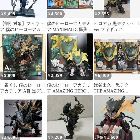
9,499
4,500
2,555
¥
¥
¥
【割引対象】フィギュ
僕のヒーローアカデミ
ヒロアカ 黒デク special
ア 僕のヒーローアカデ
ア MAXIMATIC 轟焦
ver フィギュア
ミア 緑谷出久 黒デク
凍 相澤消太 緑谷出
久 黒デク
9,000
2,399
6,300
¥
¥
¥
一番くじ 僕のヒーロー
僕のヒーローアカデミ
緑谷出久 黒デク
アカデミア A賞 黒デ
ア AMAZING HEROES
THE AMAZING
ク フィギュア 箱あ
PLUS【緑谷出久】
HEROES PLUS 2種セ
り
ット
34,800
7,200
1,600
¥
¥
現在 ¥