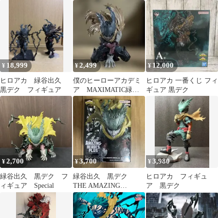
久（黒デク）フィギュ
ジャンプGIGA 応募者
募者全員サービス 緑
ア
全員サービス
谷出久 2021
18,999
2,499
12,000
¥
¥
¥
ヒロアカ 緑谷出久
僕のヒーローアカデミ
ヒロアカ 一番くじ フィ
黒デク フィギュア
ア MAXIMATIC緑谷
ギュア 黒デク
出久 黒デクver
2,700
3,700
3,980
¥
¥
¥
緑谷出久 黒デク フ
緑谷出久 黒デク
ヒロアカ フィギュ
ィギュア Special
THE AMAZING
ア 黒デク
HEROES PLUS
SPECIAL