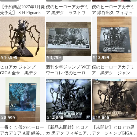
【予約商品2027年1月発
僕のヒーローアカデミ
僕のヒーローアカデミ
売予定】 S.H.Figuarts
ア 黒デク ラストワ
ア 緑谷出久 フィギュ
黒デク
ン 現物のみ
ア デク
10,999
3,799
12,999
¥
¥
¥
ヒロアカ ジャンプ
週刊少年ジャンプ WCF
僕のヒーローアカデミ
GIGA 全サ 黒デク
ワーコレ 僕のヒーロー
ア 黒デク ジャンプ
フィギュア
アカデミア 黒デク＆爆
ギガ
豪勝己
8,999
14,800
15,000
¥
¥
¥
一番くじ 僕のヒーロー
【新品未開封】ヒロア
【未開封】ヒロアカ黒
アカデミア A賞 緑谷出
カ 黒デク フィギュア
デク ジャンプGIGA応