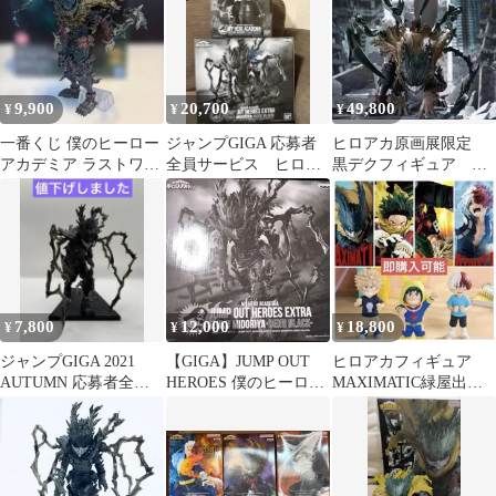
9,900
20,700
49,800
¥
¥
¥
一番くじ 僕のヒーロー
ジャンプGIGA 応募者
ヒロアカ原画展限定
アカデミア ラストワン
全員サービス ヒロア
黒デクフィギュア 新
賞 緑谷出久 フィギュ
カ 黒デク 爆轟 フ
品未開封
ア 箱付き
ィギュア
7,800
12,000
18,800
¥
¥
¥
ジャンプGIGA 2021
【GIGA】JUMP OUT
ヒロアカフィギュア
AUTUMN 応募者全員
HEROES 僕のヒーロー
MAXIMATIC緑屋出久
サービス 黒デク
アカデミア 黒デク
爆豪勝己轟焦凍 黒デ
クちあぴこ 7体