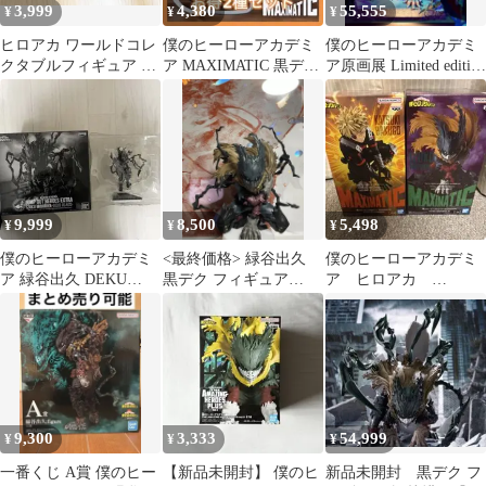
3,999
4,380
55,555
¥
¥
¥
ヒロアカ ワールドコレ
僕のヒーローアカデミ
僕のヒーローアカデミ
クタブルフィギュア 黒
ア MAXIMATIC 黒デク
ア原画展 Limited edition
デク＆爆豪勝己
捕縛布 フィギュア 2種
黒デクフィギュア
9,999
8,500
5,498
¥
¥
¥
僕のヒーローアカデミ
<最終価格> 緑谷出久
僕のヒーローアカデミ
ア 緑谷出久 DEKU
黒デク フィギュア
ア ヒロアカ
BLACK フィギュア
maximatic
MAXIMATIC 緑谷出
久 爆豪 フィギュア
9,300
3,333
54,999
¥
¥
¥
一番くじ A賞 僕のヒー
【新品未開封】 僕のヒ
新品未開封 黒デク フ