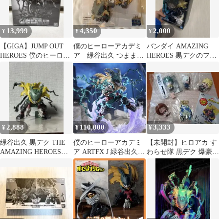
13,999
4,350
2,000
¥
¥
¥
【GIGA】JUMP OUT
僕のヒーローアカデミ
バンダイ AMAZING
HEROES 僕のヒーロー
ア 緑谷出久 つままれ
HEROES 黒デクのフィ
アカデミア 黒デク
3個セット JF2026限定
ギュア
品
2,888
110,000
3,333
¥
¥
¥
緑谷出久 黒デク THE
僕のヒーローアカデミ
【未開封】ヒロアカ す
AMAZING HEROES
ア ARTFX J 緑谷出久
わらせ隊 黒デク 爆豪
PLUS
黒デク コトブキヤ
轟 お茶子 一番くじ 荼
毘 6点