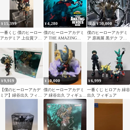
15,399
4,280
50,000
¥
¥
現在 ¥
一番くじ 僕のヒーロー
僕のヒーローアカデミ
僕のヒーローアカデミ
アカデミア 上位賞フィ
ア THE AMAZING
ア 原画展 黒デク フィ
ギュア（原型：岩倉圭
HEROES-DX-IZUKU
ギュア
二） 3体セット
MIDORIYA OVERLAY
Ⅱ
9,919
10,000
6,999
¥
¥
¥
【僕のヒーローアカデ
僕のヒーローアカデミ
一番くじ ヒロアカ 緑谷
ミア】緑谷出久 フィギ
ア 緑谷出久 フィギュ
出久 フィギュア
ュア -仲間- 一番くじA
ア 黒デク フィギュ
賞
アジオラマ台座