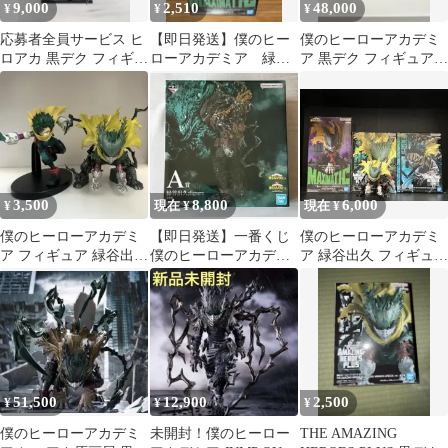
9,000
2,510
48,000
¥
¥
¥
応募者全員サービス ヒ
【即日発送】僕のヒー
僕のヒーローアカデミ
ロアカ 黒デク フィギュ
ローアカデミア 緑谷
ア 黒デク フィギュア
ア 僕のヒーローアカデ
出久(黒デク)
ヒロアカ原画展
ミア
3,500
8,800
6,000
¥
現在 ¥
現在 ¥
僕のヒーローアカデミ
【即日発送】一番くじ
僕のヒーローアカデミ
ア フィギュア 緑谷出久
僕のヒーローアカデミ
ア 緑谷出久 フィギュア
黒デク デク
ア A賞 緑谷出久 フィ
3種セット
ギュア 黒デク
51,500
12,900
2,500
¥
¥
¥
僕のヒーローアカデミ
未開封！僕のヒーロー
THE AMAZING