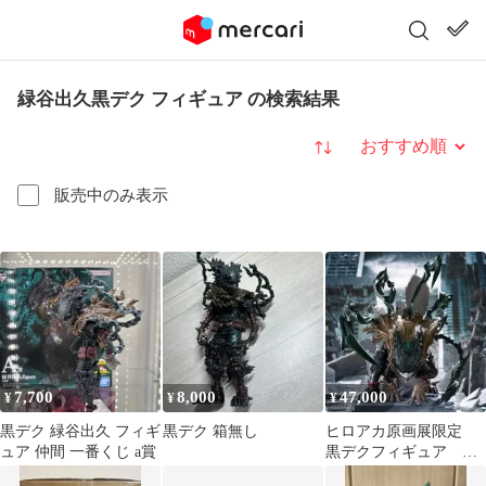
緑谷出久黒デク フィギュア の検索結果
並び替え
販売中のみ表示
7,700
8,000
47,000
¥
¥
¥
黒デク 緑谷出久 フィギ
黒デク 箱無し
ヒロアカ原画展限定
ュア 仲間 一番くじ a賞
黒デクフィギュア 新
品未開封