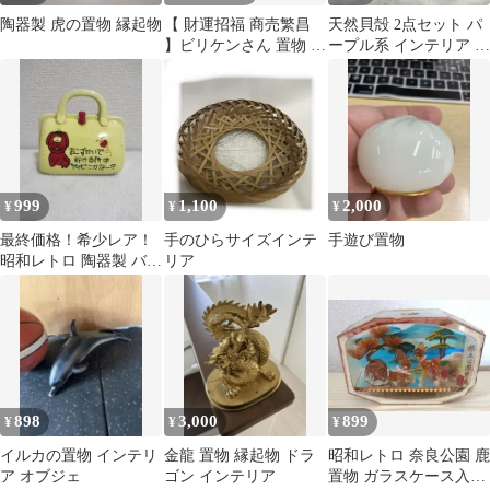
陶器製 虎の置物 縁起物
【 財運招福 商売繁昌
天然貝殻 2点セット パ
】ビリケンさん 置物 3
ープル系 インテリア 置
体セット 縁起物
物
999
1,100
2,000
¥
¥
¥
最終価格！希少レア！
手のひらサイズインテ
手遊び置物
昭和レトロ 陶器製 バッ
リア
グ型 貯金箱 おこづかい
898
3,000
899
¥
¥
¥
イルカの置物 インテリ
金龍 置物 縁起物 ドラ
昭和レトロ 奈良公園 鹿
ア オブジェ
ゴン インテリア
置物 ガラスケース入り