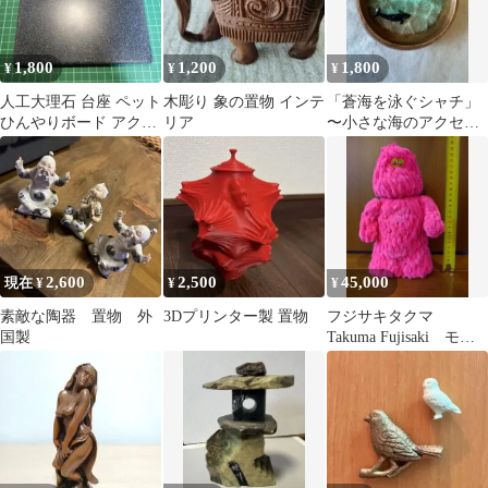
1,800
1,200
1,800
¥
¥
¥
人工大理石 台座 ペット
木彫り 象の置物 インテ
「蒼海を泳ぐシャチ」
ひんやりボード アクセ
リア
〜小さな海のアクセサ
サリートレイ ディスプ
リートレイ〜
レイベース
2,600
2,500
45,000
現在 ¥
¥
¥
素敵な陶器 置物 外
3Dプリンター製 置物
フジサキタクマ
国製
Takuma Fujisaki モー
ルエイリアン ピンク