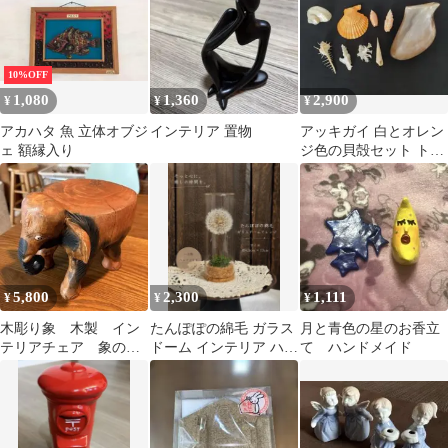
10%OFF
1,080
1,360
2,900
¥
¥
¥
アカハタ 魚 立体オブジ
インテリア 置物
アッキガイ 白とオレン
ェ 額縁入り
ジ色の貝殻セット トレ
ー付き インテリア 標本
5,800
2,300
1,111
¥
¥
¥
木彫り象 木製 イン
たんぽぽの綿毛 ガラス
月と青色の星のお香立
テリアチェア 象の花
ドーム インテリア ハン
て ハンドメイド
台 置き物 民芸品
ドメイド 一点物
アジアン アフリカン