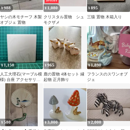
10%OFF
988
1,080
895
¥
¥
¥
ヤシの木モチーフ 木製
クリスタル置物 シュ
三猿 置物 木箱入り
オブジェ 置物
モクザメ
1,150
965
1,890
¥
¥
¥
人工大理石(マーブル模
鹿の置物 4体セット 縁
フランスのスワンオブ
様) 台座 アクセサリー
起物 正月飾り
ジェ
トレイ
580
3,000
2,000
¥
¥
¥