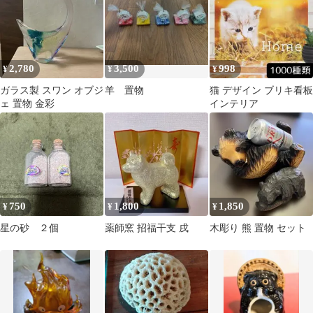
2,780
3,500
998
¥
¥
¥
ガラス製 スワン オブジ
羊 置物
猫 デザイン ブリキ看板
ェ 置物 金彩
インテリア
750
1,800
1,850
¥
¥
¥
星の砂 ２個
薬師窯 招福干支 戌
木彫り 熊 置物 セット