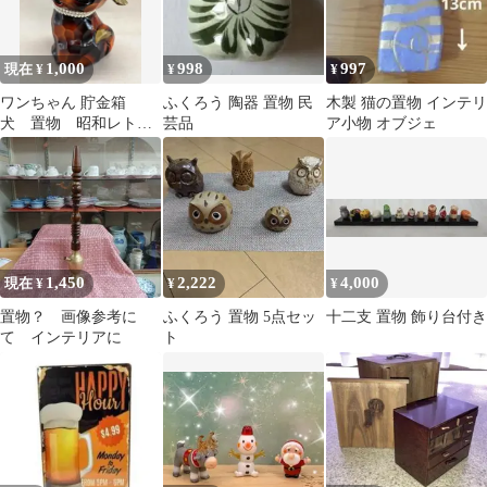
1,000
998
997
現在 ¥
¥
¥
ワンちゃん 貯金箱
ふくろう 陶器 置物 民
木製 猫の置物 インテリ
犬 置物 昭和レト
芸品
ア小物 オブジェ
ロ 木彫風
1,450
2,222
4,000
現在 ¥
¥
¥
置物？ 画像参考に
ふくろう 置物 5点セッ
十二支 置物 飾り台付き
て インテリアに
ト