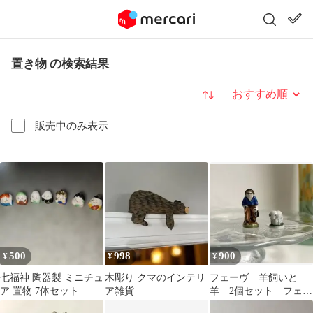
置き物 の検索結果
並び替え
販売中のみ表示
500
998
900
¥
¥
¥
七福神 陶器製 ミニチュ
木彫り クマのインテリ
フェーヴ 羊飼いと
ア 置物 7体セット
ア雑貨
羊 2個セット フェー
ブ 陶器製 置物 イ