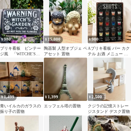
インテリア
980
15,000
980
¥
¥
¥
ブリキ看板 ビンテー
陶器製 人型オブジェ ペ
Aブリキ看板 バー カク
ジ風 「WITCHE'S
アセット 置物
テル お酒 メニュー ア
GARDEN」 28-6
メリカン雑貨 カフェ イ
ンテリア
1,499
1,399
2,500
¥
¥
¥
青いイルカのガラスの
エッフェル塔の置物
クジラの記憶ストレー
振り子の置物
ジスタンド デスク置物