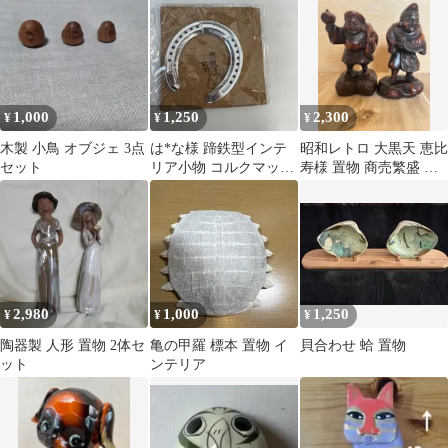
タルメモリーズ
1,000
1,250
2,300
¥
¥
¥
木製 小鳥 オブジェ 3点
は*な様 蹄鉄型インテ
昭和レトロ 大黒天 恵比
セット
リア小物 コルクマット
寿様 置物 商売繁盛 ア
付き 蹄鉄 JRA 馬事公
ンティーク 縁起
苑
2,980
1,000
1,250
¥
¥
¥
陶器製 人形 置物 2体セ
亀の甲羅 標本 置物 イ
貝合わせ 蛤 置物
ット
ンテリア