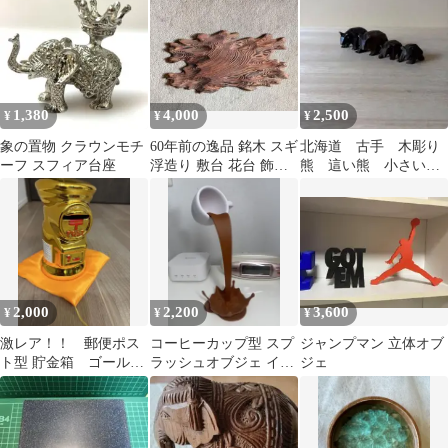
ンテリア
1,380
4,000
2,500
¥
¥
¥
象の置物 クラウンモチ
60年前の逸品 銘木 スギ
北海道 古手 木彫り
ーフ スフィア台座
浮造り 敷台 花台 飾台
熊 這い熊 小さい
置物台 天然木 インテリ
郷土玩具 お土産 置
ア
物
2,000
2,200
3,600
¥
¥
¥
激レア！！ 郵便ポス
コーヒーカップ型 スプ
ジャンプマン 立体オブ
ト型 貯金箱 ゴール
ラッシュオブジェ イン
ジェ
ド 新品未使用 箱あ
テリア雑貨
り 高さ14cm