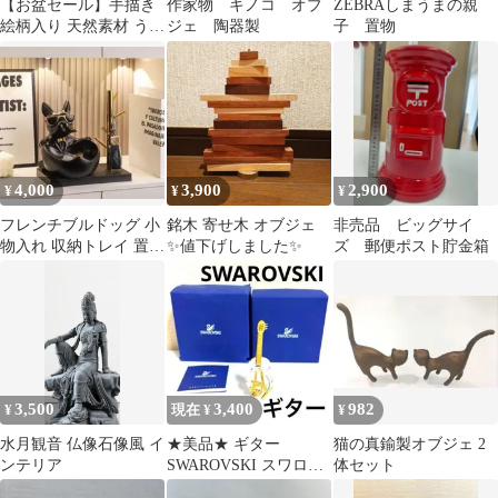
【お盆セール】手描き
作家物 キノコ オブ
ZEBRAしまうまの親
絵柄入り 天然素材 うち
ジェ 陶器製
子 置物
わ
4,000
3,900
2,900
¥
¥
¥
フレンチブルドッグ 小
銘木 寄せ木 オブジェ
非売品 ビッグサイ
物入れ 収納トレイ 置物
✨値下げしました✨
ズ 郵便ポスト貯金箱
インテリア
3,500
3,400
982
¥
現在 ¥
¥
水月観音 仏像石像風 イ
★美品★ ギター
猫の真鍮製オブジェ 2
ンテリア
SWAROVSKI スワロフ
体セット
スキー 置物 クリス