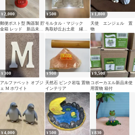
2,000
500
1,800
¥
¥
¥
郵便ポスト型 陶器製 貯
モルタル・マジック
天使 エンジェル 置
金箱 レッド 新品未使
鳥取砂丘お土産 縁結
物
用 箱あり 高さ20cm
び絵馬 縁モ愛
300
900
9,500
¥
¥
¥
アルファベット オブジ
天然石 ピンク岩塩 置物
コポーカエル新品未使
ェ M ホワイト
インテリア
用置物 箱付
4,000
500
830
¥
¥
¥