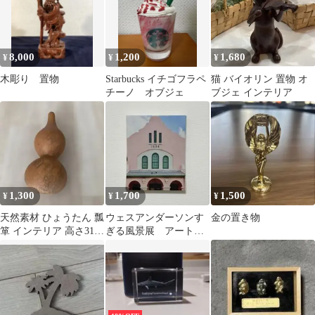
8,000
1,200
1,680
¥
¥
¥
木彫り 置物
Starbucks イチゴフラペ
猫 バイオリン 置物 オ
チーノ オブジェ
ブジェ インテリア
1,300
1,700
1,500
¥
¥
¥
天然素材 ひょうたん 瓢
ウェスアンダーソンす
金の置き物
箪 インテリア 高さ31セ
ぎる風景展 アートパ
ンチ
ネル