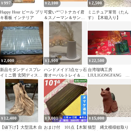
997
2,100
2,500
¥
¥
¥
Happy Hour ビール ブリ
可愛い*°♡トナカイ君
ミニチュア箪笥（たん
キ看板 インテリア
＆スノーマン＆サンタ
す）【木箱入り】
ちゃん☆ミニチュア
ガラス細工☆
2,000
1,900
22,500
¥
¥
¥
新品モダンディスプレ
ハンドメイド3点セッ石
台湾瑠璃工房
イミニ畳 玄関ディスプ
膏オーバルトレイ＆花
LIULIGONGFANG
レイインテリア 和風和
瓶＆パンパスグラス /
ガラス工芸品 置物
雑貨置物黒
韓国インテリア
12,400
3,001
15,000
¥
¥
¥
【値下げ】大型流木 自
おまけ付 101点【木製
猫型 縄文模様蚊取り