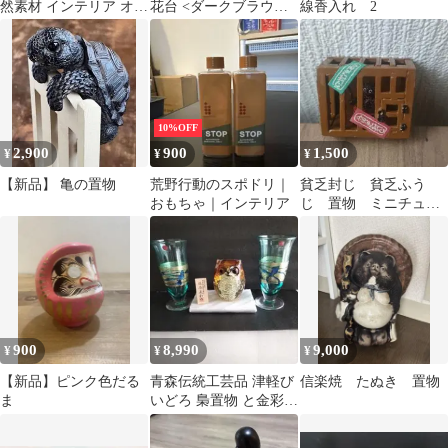
然素材 インテリア オブ
花台 <ダークブラウン
線香入れ 2
ジェ 一点物 輝（teru）
＞ 置物台 香炉
台…】
10%OFF
2,900
900
1,500
¥
¥
¥
【新品】 亀の置物
荒野行動のスポドリ｜
貧乏封じ 貧乏ふう
おもちゃ｜インテリア
じ 置物 ミニチュ
ア ミニサイズ 【O-
C-5】
900
8,990
9,000
¥
¥
¥
【新品】ピンク色だる
青森伝統工芸品 津軽び
信楽焼 たぬき 置物
ま
いどろ 梟置物 と金彩瑠
璃ピルスナーペアセッ
ト お値下げ