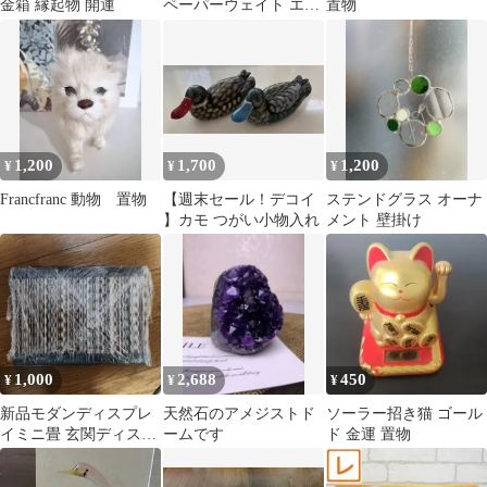
金箱 縁起物 開運
ペーパーウェイト エイ
置物
大玉1.4k
1,200
1,700
1,200
¥
¥
¥
Francfranc 動物 置物
【週末セール！デコイ
ステンドグラス オーナ
】カモ つがい小物入れ
メント 壁掛け
1,000
2,688
450
¥
¥
¥
新品モダンディスプレ
天然石のアメジストド
ソーラー招き猫 ゴール
イミニ畳 玄関ディスプ
ームです
ド 金運 置物
レイインテリア 和風和
雑貨置物黒