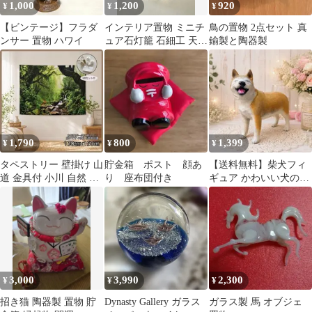
1,000
1,200
920
¥
¥
¥
​【ビンテージ】フラダ
インテリア置物 ミニチ
鳥の置物 2点セット 真
ンサー 置物 ハワイ
ュア石灯籠 石細工 天然
鍮製と陶器製
石 縦約14㎝横約8㎝奥
行約5㎝
1,790
800
1,399
¥
¥
¥
タペストリー 壁掛け 山
貯金箱 ポスト 顔あ
【送料無料】柴犬フィ
道 金具付 小川 自然 山
り 座布団付き
ギュア かわいい犬の置
模様替 インテリア A67
物 癒しのインテリア雑
貨 ハンドメイド
3,000
3,990
2,300
¥
¥
¥
招き猫 陶器製 置物 貯
Dynasty Gallery ガラス
ガラス製 馬 オブジェ