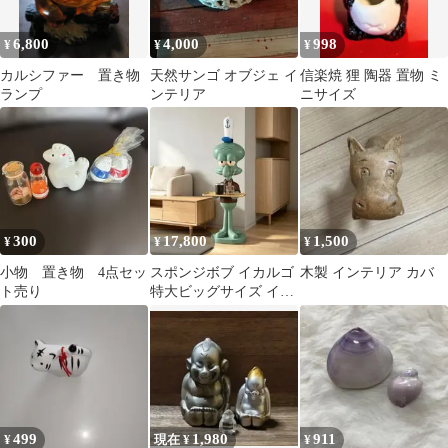
6,800
4,000
998
¥
¥
¥
カルシファー 置き物
天然サンゴ オブジェ イ
信楽焼 狸 陶器 置物 ミ
ランプ
ンテリア
ニサイズ
300
17,800
1,500
¥
¥
¥
小物 置き物 4点セッ
スポンジボブ イカルゴ
木製 インテリア カバ
ト売り
特大ビッグサイズ イン
テリア フィギュア置物
499
1,980
911
¥
現在 ¥
¥