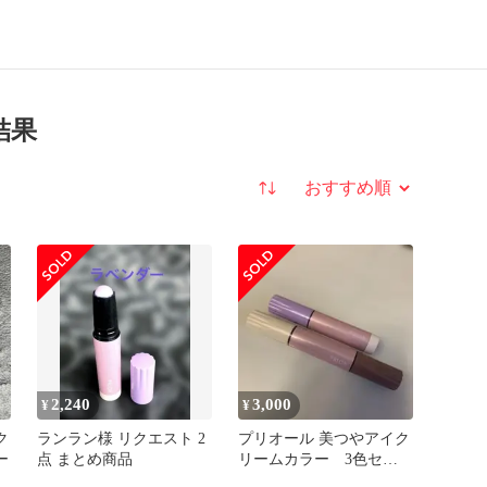
結果
並び替え
2,240
3,000
¥
¥
ク
ランラン様 リクエスト 2
プリオール 美つやアイク
ー
点 まとめ商品
リームカラー 3色セッ
ト