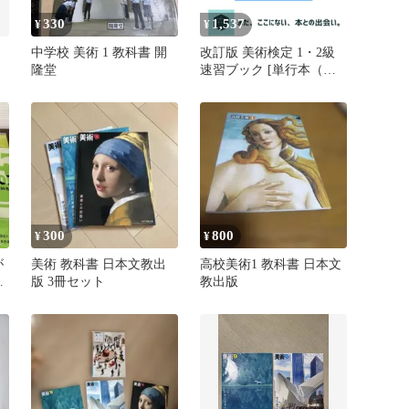
330
1,537
¥
¥
中学校 美術 1 教科書 開
改訂版 美術検定 1・2級
隆堂
速習ブック [単行本（ソ
フトカバー）] 美術検定
実行委員会
300
800
¥
¥
が
美術 教科書 日本文教出
高校美術1 教科書 日本文
教
版 3冊セット
教出版