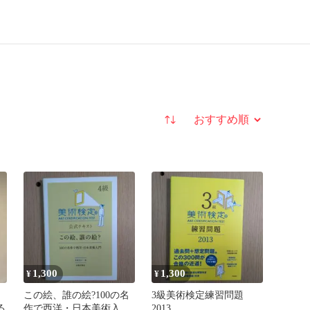
並び替え
1,300
1,300
¥
¥
この絵、誰の絵?100の名
3級美術検定練習問題
る
作で西洋・日本美術入門
2013