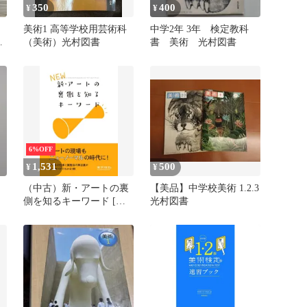
350
400
¥
¥
美術1 高等学校用芸術科
中学2年 3年 検定教科
美
（美術）光村図書
書 美術 光村図書
6%OFF
1,531
500
¥
¥
（中古）新・アートの裏
【美品】中学校美術 1.2.3
側を知るキーワード [単
光村図書
行本（ソフトカバー）]
り
横山勝彦 半田滋男 「美
術検定」実行委員会