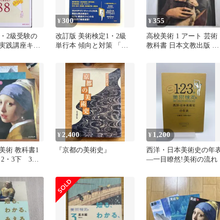
300
355
¥
¥
1・2級受験の
改訂版 美術検定1・2級
高校美術 1 アート 芸術
実践講座キー
単行本 傾向と対策 「美
教科書 日本文教出版 書
れだけは知
術検定」実行委員会,寄藤
き込みあり
文平 美術出版社
2,400
1,200
¥
¥
美術 教科書1
『京都の美術史』
西洋・日本美術史の年
／2・3下 3冊
―一目瞭然!美術の流れ