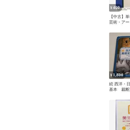
400
¥
【中古】単行
芸術・アー
める美術の
/ 「美術
会
1,800
¥
続 西洋・
基本 裁断