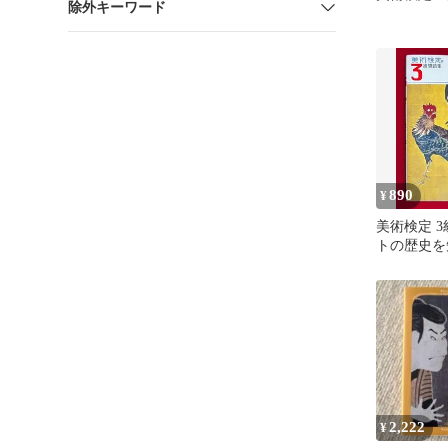
除外キーワード
890
¥
美術検定 3
トの歴史を
2,222
¥