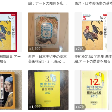
編：アートの知見を広げ
西洋・日本美術史の基
る/美術出版社/美術検定
実行委員会（単行本（ソ
フトカバー））
2,299
745
¥
¥
級問題集 アー
西洋・日本美術史の基本
美術検定3級問題集 基
知る
美術検定1・2・3級公式
編:アートの歴史を知る
テキスト
美術検定協会
1,000
470
¥
¥