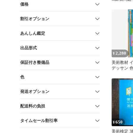
価格
割引オプション
あんしん鑑定
出品形式
2,280
¥
保証付き整備品
美術教材 
デッサン 
画 レタリン
色
発送オプション
配送料の負担
タイムセール割引率
650
¥
美術検定 3