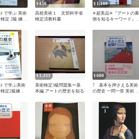
450
1,180
¥
¥
トで学ぶ 美術
高校美術１ 文部科学省
✳️超美品✳️『アートの裏
検定 2級 練習
検定済教科書
側を知るキーワード』
術出版社
1,333
600
¥
¥
トで学ぶ美術
美術検定3級問題集ー基
7 基本を押さえる美術
術検定2級練習
本編:アートの歴史を知る
の歴史 一問一答 美術検
定3級練習問題 ※商品
に関する注意事項有
【中古】