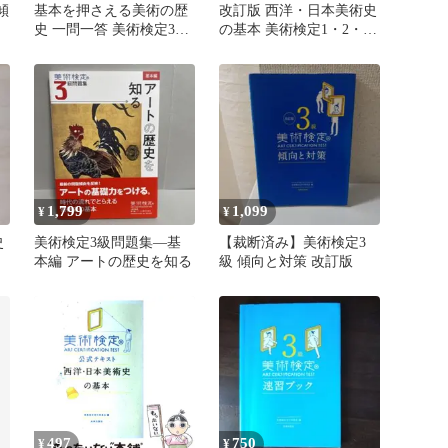
傾
基本を押さえる美術の歴
改訂版 西洋・日本美術史
史 一問一答 美術検定3級
の基本 美術検定1・2・3
練習問題
級公式テキスト
1,799
1,099
¥
¥
史
美術検定3級問題集―基
【裁断済み】美術検定3
練
本編 アートの歴史を知る
級 傾向と対策 改訂版
497
750
¥
¥