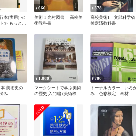
666
378
¥
¥
本(実用) ≪
美術 1 光村図書 高校美
高校美術1 文部科学省
ト≫ もっと深
術教科書
検定済教科書
歴史一問一答
検定」実行委員
1,000
700
¥
¥
日本 美術史の
マークシートで学ぶ美術
トーナルカラー いろ
済み
の歴史 入門編 (美術検定4
み 色彩検定 画材 
級速習ブック&練習問題
材 美術
20…