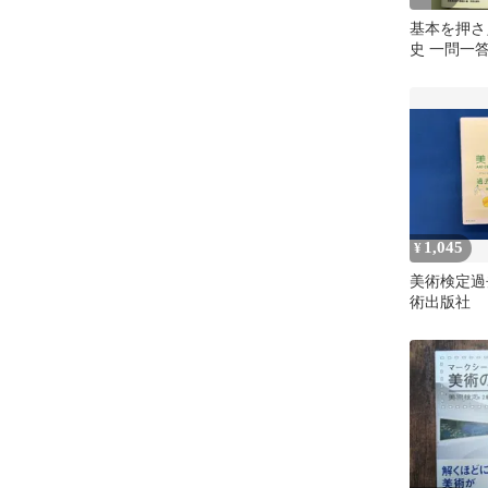
基本を押さ
史 一問一答
練習問題 
1,045
¥
美術検定過去
術出版社