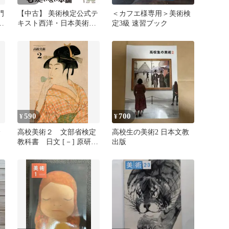
門
【中古】 美術検定公式テ
＜カフエ様専用＞美術検
術
キスト西洋・日本美術史
定3級 速習ブック
行
の基本 / 「美術検定」実
ト
行委員会、原田光 堀元彰
/ 美術出版社
590
700
¥
¥
済
高校美術２ 文部省検定
高校生の美術2 日本文教
教科書 日文 [－] 原研
出版
哉、近藤幸夫ほか