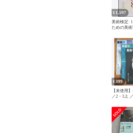
1,597
¥
美術検定: 
ための美術
ワード こ
399
¥
【未使用】
／2・3上 
まとめ売り