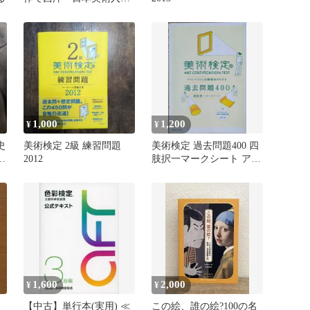
: 美術検定副読本
1,000
1,200
¥
¥
史
美術検定 2級 練習問題
美術検定 過去問題400 四
キ
2012
肢択一マークシート アー
ト 参考書
1,600
2,000
¥
¥
ト
【中古】単行本(実用) ≪
この絵、誰の絵?100の名