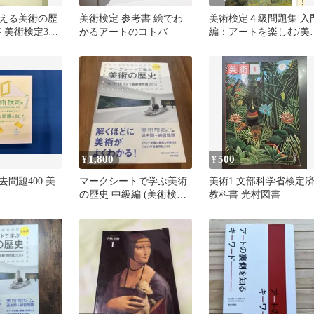
える美術の歴
美術検定 参考書 絵でわ
美術検定４級問題集 入
 美術検定3級
かるアートのコトバ
編：アートを楽しむ/美
単行本
出版社/「美術検定」実
委員会（単行本（ソフ
カバー））
1,800
500
¥
¥
問題400 美
マークシートで学ぶ美術
美術1 文部科学省検定
の歴史 中級編 (美術検定2
教科書 光村図書
級練習問題 2014)