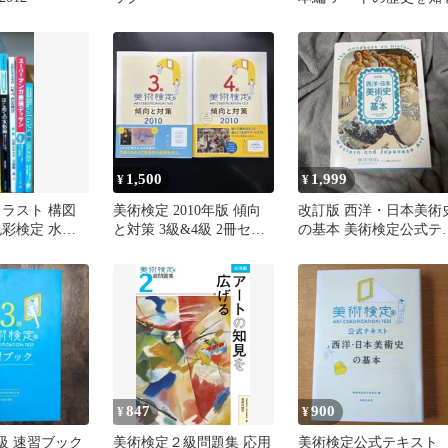
1,500
1,999
¥
¥
イラスト 構図
美術検定 2010年版 傾向
改訂版 西洋・日本美術
色彩検定 水彩
と対策 3級&4級 2冊セッ
の基本 美術検定公式テ
グ 7冊
ト
スト
847
900
¥
¥
級 速習ブック
美術検定２級問題集 応用
美術検定公式テキス