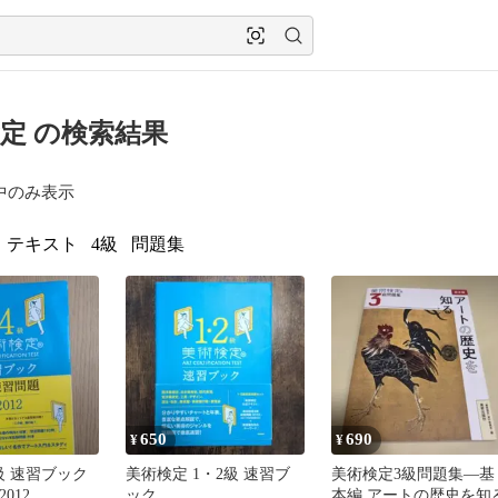
定 の検索結果
中のみ表示
テキスト
4級
問題集
650
690
¥
¥
級 速習ブック
美術検定 1・2級 速習ブ
美術検定3級問題集―基
012
ック
本編 アートの歴史を知