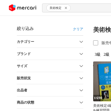
ンツにスキップ
美術検定
絞り込み
美術検
クリア
カテゴリー
販売
ブランド
3級
2級
サイズ
販売状況
出品者
690
¥
商品の状態
美術検定4
&練習問題 2