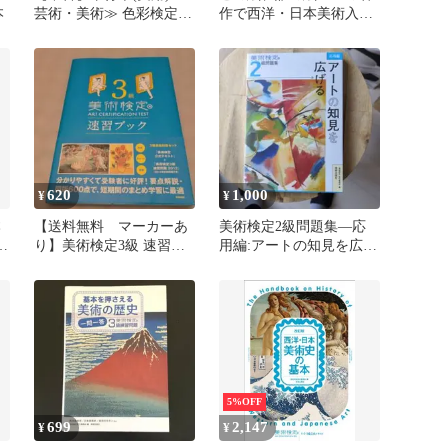
本
芸術・美術≫ 色彩検定
作で西洋・日本美術入門
公式テキスト 3級編 [2020
: 美術検定副読本
年改訂版]
620
1,000
¥
¥
本
【送料無料 マーカーあ
美術検定2級問題集―応
／
り】美術検定3級 速習ブ
用編:アートの知見を広げ
ック
る
5%OFF
699
2,147
¥
¥