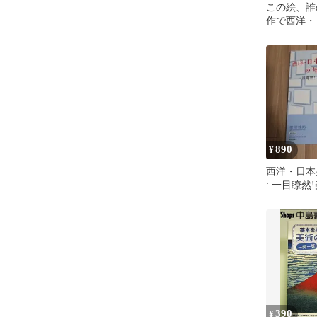
この絵、誰の
作で西洋・
: 美術検定
890
¥
西洋・日本
: 一目瞭然
美術検定副
390
¥