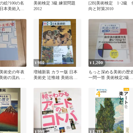
絵?100の名
美術検定 3級 練習問題
[2B]美術検定 1･2級 
日本美術入門
2012
向と対策2010
副読本
980
1,200
¥
¥
美術史の年表
増補新装 カラー版 日本
もっと深める美術の歴
!美術の流れ :
美術史 辻惟雄 美術出版
一問一答 美術検定2級
読本
社 初版
習問題 H
999
1,393
¥
¥