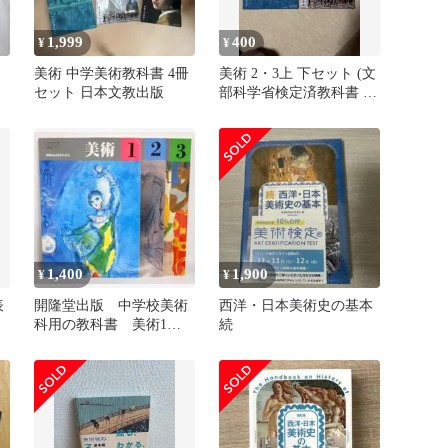
1,999
400
¥
¥
美術 中学美術教科書 4冊
美術 2・3上 下セット (文
セット 日本文教出版
部科学省検定済教科書 中
学校美術科用)
1,400
1,900
¥
¥
表
開隆堂出版 中学校美術
西洋・日本美術史の基本
科用の教科書 美術1
続
美術2 美術3 のセット