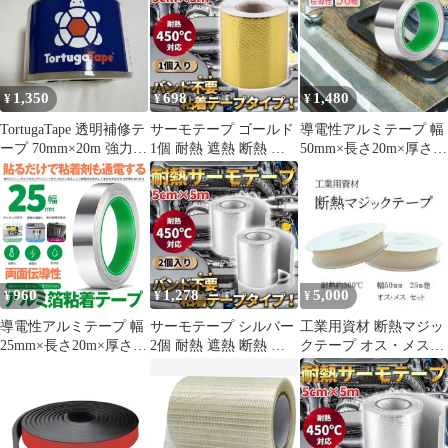
1,350
698
1,480
¥
¥
¥
TortugaTape 透明補修テ
サーモテープ ゴールド
導電性アルミテープ 幅
ープ 70mm×20m 強力防
1個 耐熱 遮熱 断熱 対
50mm×長さ20m×厚さ
水
策 アルミ プロテクショ
0.1mm アルミ箔粘着テ
ン A
ープ 導電 アルミテープ
静電気除去 アルミテー
プチューン 耐熱 強粘着
厚手 両面導電性 両面伝
導性
960
1,278
5,000
¥
¥
¥
導電性アルミテープ 幅
サーモテープ シルバー
工業用資材 断熱マジッ
25mm×長さ20m×厚さ
2個 耐熱 遮熱 断熱 熱
クテープ オス・メスセ
0.1mm アルミ箔粘着テ
害 アルミ プロテクショ
ット 50mm幅 25m巻
ープ 導電 アルミテープ
ン A
静電気除去 アルミテー
プチューン 耐熱 強粘着
厚手 両面導電性 両面伝