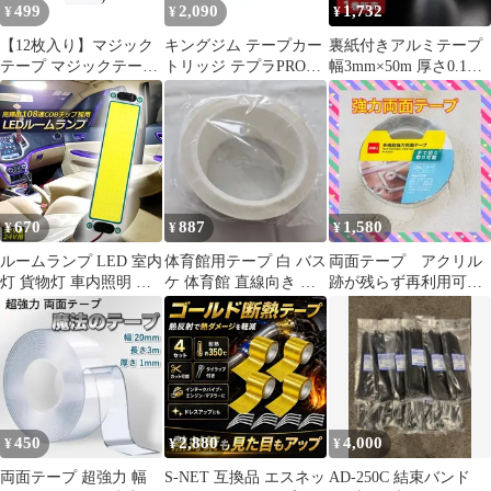
499
2,090
1,732
¥
¥
¥
【12枚入り】マジック
キングジム テープカー
裏紙付きアルミテープ
テープ マジックテープ
トリッジ テプラPRO
幅3mm×50m 厚さ0.1mm
両面テープ付き マジッ
SN9K 耐熱ラベル 9mm
強粘着 防水 耐熱 難
クテープ 布用 強力マジ
白 0
ックテープ 無痕 強力マ
ジックテープ 丸角スク
エア型 耐熱 耐久 家具
固定 装飾用 家具 カー
テン 手作り作品
670
887
1,580
¥
¥
¥
ルームランプ LED 室内
体育館用テープ 白 バス
両面テープ アクリル
灯 貨物灯 車内照明 汎
ケ 体育館 直線向き 耐
跡が残らず再利用可能
用 小型車 キャンパー
熱 粘着 50m
滑り止め
トラック 12V 24V マー
カーランプ キャンピン
グカー テントライト 作
業車用 COB素子 PCカ
バー 電源スイッチ付き
ネジ 両面テープ付き カ
450
2,880
4,000
¥
¥
¥
バーなし
両面テープ 超強力 幅
S-NET 互換品 エスネッ
AD-250C 結束バンド