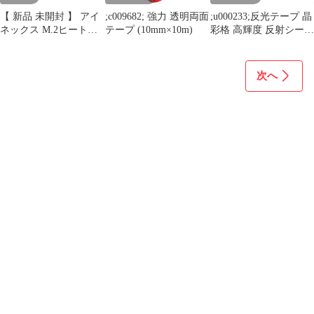
【 新品 未開封 】 アイ
;c009682; 強力 透明両面
;u000233;反光テープ 晶
ネックス M.2ヒートシ
テープ (10mm×10m)
彩格 高輝度 反射シート
ンク・パーツ固定用耐
夜間安全 視認性（白）
熱テープ HT15 未使用
送料無料
次へ