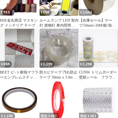
工業用(5mm×3m)
913
680
2,644
¥
¥
¥
HSE金丸商店 マスキン
ルームランプ LED 室内
【在庫セール】テー
グ インテリア テープ
灯 貨物灯 車内照明 汎
プ/50mm×20M/銀/強粘
多用途 DIY 家具 壁 キ
用 小型車 キャンパー
着/保温保冷耐熱目地
ッチン 扉 建具 窓枠 床
トラック 12V 24V マー
巾木 (ピュアホワイト
カーランプ キャンピン
ウッドグレイン, 幅5㎝
グカー テントライト 作
×10m) [ピュアホワイト
業車用 COB素子 PCカ
ウッドグレイン] [幅5㎝
バー 電源スイッチ付き
×10m]
ネジ 両面テープ付き カ
888
1,299
1,290
¥
¥
¥
バーなし
BEET ビ−ト耐熱マフラ
防カビテープ 汚れ防止
CUNW トリムボーダー
ーエンブレムステッカ
テープ 50mm x 3.0m 補
壁紙シール フラワー
ーアウトレット送料込
修テープ
モチーフ
み
1,108
487
461
¥
現在 ¥
現在 ¥