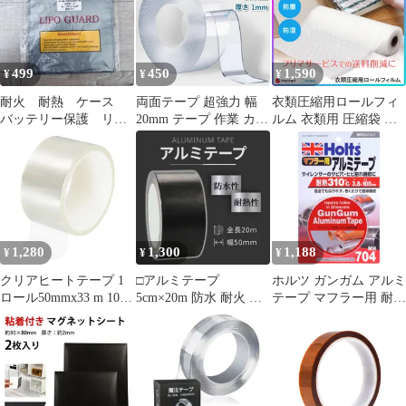
プ バンテージ 断熱布
バイク マフラー 耐熱テ
ープ
499
450
1,590
¥
¥
¥
耐火 耐熱 ケース
両面テープ 超強力 幅
衣類圧縮用ロールフィ
バッテリー保護 リポ
20mm テープ 作業 カス
ルム 衣類用 圧縮袋 ロ
ガード
タマイズ アクリル 防水
ールフィルム 替えふぃ
用 3m DIY 透明 布 木材
るぬ 衣類圧縮袋 洋服圧
プラスチック ガラス 金
縮袋 【☆60】【FDC】
属 家具 安全対策 便利
【KP】/衣類圧縮用ロー
グッズ 日用品 キッチン
ルフィルム
浴室
1,280
1,300
1,188
¥
¥
¥
クリアヒートテープ 1
□アルミテープ
ホルツ ガンガム アルミ
ロール50mmx33 m 108ft
5cm×20m 防水 耐火 耐
テープ マフラー用 耐熱
高温耐熱テープ サブリ
熱 導電 厚手 DIY 黒
310℃ 3.8×100cm
メーション ヒートビニ
アルミ
MH704
ールプレス ヒート転写
回路基板用 残留物なし
M5 93