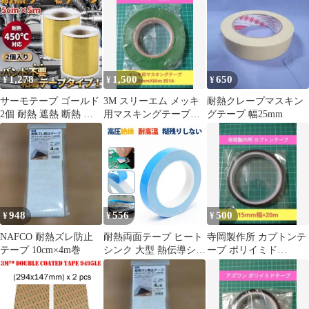
ン A
食・UV・静電気
1,278
1,500
650
¥
¥
¥
サーモテープ ゴールド
3M スリーエム メッキ
耐熱クレープマスキン
2個 耐熱 遮熱 断熱 熱
用マスキングテープ
グテープ 幅25mm
害 アルミ プロテクショ
25mmX66m 851A
ン A
948
556
500
¥
¥
¥
NAFCO 耐熱ズレ防止
耐熱両面テープ ヒート
寺岡製作所 カプトンテ
テープ 10cm×4m巻
シンク 大型 熱伝導シー
ープ ポリイミド
ト 高導熱 ガラス繊維
650S#25 15mm幅×20m
両面テープ 絶縁 耐熱
強力粘着 LEDライト 電
子機器 放熱用