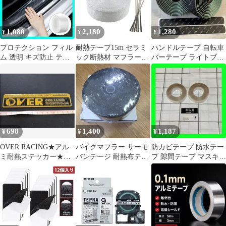
1,080
2,180
1,280
¥
¥
¥
プロテクション フィル
耐熱テープ15m セラミ
ハンドルテープ 自転車
ム 透明 キズ防止 テー
ック断熱材 マフラーガ
バーテープ ライトブル
プ 保護 プロテクター
ード 耐熱サーモバンテ
ー 水色
カーボン
ージ セラミックファイ
バー 母の日 父の日 プ
レゼント
698
1,400
1,187
¥
¥
¥
OVER RACING★アル
バイクマフラー サーモ
防カビテープ 防水テー
ミ耐熱ステッカー★１
バンテージ 耐熱布テー
プ 隙間テープ マスキン
４×３ｃｍ★両面テープ
プ(50mm×15m)
グテープ 台所コーナー
付
テープ