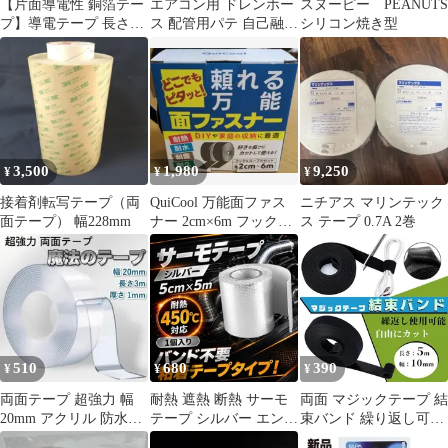
【片面導電性 銅箔テー
エアコン用 ドレンホー
スヌーピー PEANUTS
プ】導電テープ 長さ
ス 配管用パテ 自己融着
シリコン焼き型
20m 幅20mm EMI対策
テープ 補修 セット 4点
ノイズ対策 シールド 電
磁波対策 アース [ゆう
パケット発送、送料無
料]mer007
3,500
1,980
9,250
¥
¥
¥
接着剤転写テープ（両
QuiCool 万能面ファス
ニチアス マリンテック
面テープ） 幅228mm
ナー 2cm×6m フック＆
ス テープ 0.7A 2巻
ループのセット
510
680
390
¥
¥
¥
両面テープ 超強力 幅
耐熱 遮熱 断熱 サーモ
両面 マジックテープ 結
20mm アクリル 防水用
テープ シルバー エンジ
束バンド 繰り返し可能
3m DIY 透明 魔法テー
ン マフラー ダクト 熱
配線整理 自由にカット