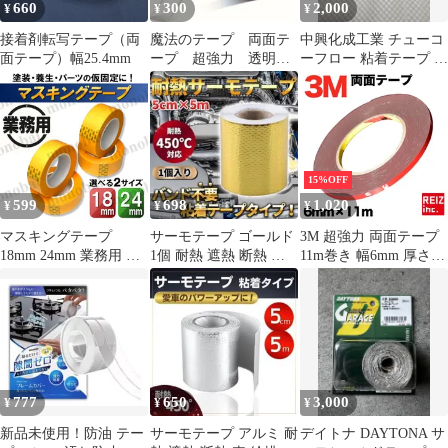
660
300
2,000
¥
¥
¥
接着剤転写テープ（両
魔法のテープ 両面テ
中興化成工業 チューコ
面テープ）幅25.4mm
ープ 超強力 透明
ーフロー 粘着テープ 2
粘着 はがせる 防水
巻セット
１個
15%OFF
599
698
1,020
¥
¥
¥
マスキングテープ
サーモテープ ゴールド
3M 超強力 両面テープ
18mm 24mm 業務用 塗
1個 耐熱 遮熱 断熱 対
11m巻き 幅6mm 厚さ
装 板金 建築 シーリン
策 アルミ プロテクショ
0.8mm 粘着 接着 車外
グ コーキング DIY 養生
ン A
車内 DIY 工作 3Mテー
テープ 車 バイク プラ
プ 強力テープ 米国3M
モデル 18m
製
777
650
3,000
¥
¥
¥
新品未使用！防油 テー
サーモテープ アルミ 耐
デイトナ DAYTONA サ