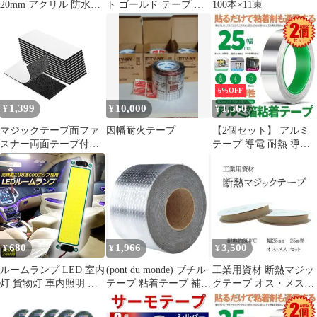
20mm アクリル 防水用
ト ゴールド テープ 汎
100本×11束
3m DIY 透明 魔法テー
用 断熱 耐熱 無地 350
プ
度 まで インテークパイ
プ 熱反射 エンジン マ
フラー ドレスアップ
SN-226-T (5ｍx4巻 結束
バンド16本)
6%OFF
1,399
10,000
1,560
¥
¥
¥
マジックテープ面ファ
因幡耐火テープ
【2個セット】 アルミ
スナー両面テープ付き
テープ 導電 耐熱 導電
超強力粘着面ファスナ
性アルミテープ アルミ
ー繰り返し使用強力な
箔粘着テープ 静電気除
接着力残渣を残さず引
去 アルミテープチュー
き裂く防水耐熱防じん
ン 金属テープ 強粘着
厚手 台所 配管 車両 浴
槽 家庭 工業 多用途テ
ープ 幅25mm×長さ
680
1,966
3,500
¥
¥
¥
20m×厚さ
0.1mmRUMITAPE
ルームランプ LED 室内
(pont du monde) ブチル
工業用資材 断熱マジッ
灯 貨物灯 車内照明 汎
テープ 粘着テープ 補修
クテープ オス・メスセ
用 小型車 キャンパー
テープ テープ 防水 強
ット 25mm幅 25m巻
トラック 12V 24V マー
力 亀裂 修理