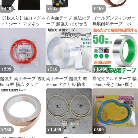
440
635
469
¥
¥
¥
【2枚入り】強力マグネ
☆両面テープ 魔法のテ
ゴールデンフィンガー
ットシート マグネット
ープ 超強力 はがせる
無痕耐熱テープ ポリ
テープ 強力 マグネット
(1M)
イミド耐熱テープ 塗
シール マグネット シー
布養生テープ 静電気
ト 磁石 超強力 マグネ
防止絶縁テープ（真鍮
ットシート 80*80mm
色）
厚さ2mm ゴム磁石 粘
着付き カット可能 磁力
シート 柔軟 磁吸固定
999
510
1,480
¥
¥
¥
DIY用
超強力 両面テープ 透明
両面テープ 超強力 幅
導電性アルミテープ 幅
6mm 幅 幅広 クリア 車
20mm アクリル 防水用
50mm×長さ20m×厚さ
用 耐熱 DIY
3m DIY 透明 魔法テー
0.1mm アルミ箔粘着テ
プ
ープ 導電 アルミテープ
静電気除去 アルミテー
プチューン 耐熱 強粘着
厚手 両面導電性 両面伝
導性
780
1,499
500
¥
¥
¥