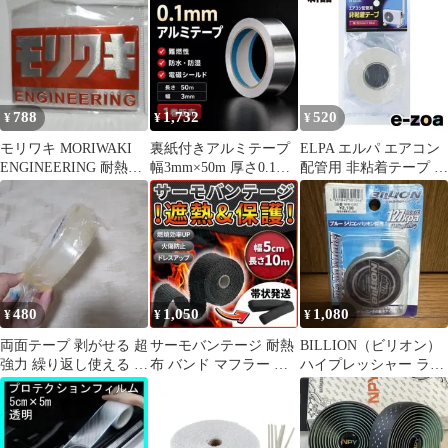
プ
害対策 汎用
配線まとめ ケーブル固
定 線収納 荷物梱包 強
力 耐熱 超ロング
10mmx5m
788
1,732
520
¥
¥
¥
モリワキ MORIWAKI
裏紙付きアルミテープ
ELPA エルパ エアコン
ENGINEERING 耐熱ア
幅3mm×50m 厚さ0.1mm
配管用 非粘着テープ ア
ルミステッカー
強粘着 防水 耐熱 難
イボリー KT-50H IV
(2662038)
480
1,050
1,080
¥
¥
¥
両面テープ 剥がせる 超
サーモバンテージ 耐熱
BILLION（ビリオン）
強力 繰り返し使える 洗
布 バンド マフラー パ
ハイプレッシャー ラジ
濯可能 テープ
イプ エキゾーストラッ
エターキャップ
プ 10m