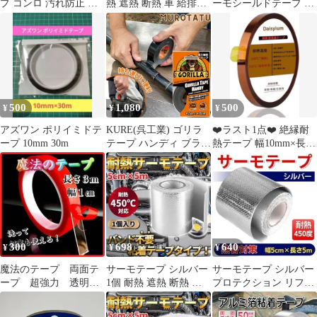
プ コンロ 汚れ防止 ク
熱 遮熱 断熱 車 給排気
ーモシールドテープ 耐
リア 2.5ｍ
チューン エキパイ 吸気
熱テープ 2.3m
車
500
1,080
500
¥
¥
¥
アズワン ポリイミドテ
KURE(呉工業) ゴリラ
❤️ラスト1点❤️ 絶縁耐
ープ 10mm 30m
テープ ハンディ ブラッ
熱テープ 幅10mm×長
ク ダクトテープ 黒 補
33m ポリイミドテープ
修テープ kure 呉工業
木材 金属 コンクリート
レンガ 陶器 タイル 石
材 ガラス プラスチック
ビニール ゴム 皮革 日
曜大工
300
698
640
¥
¥
¥
魔法のテープ 両面テ
サーモテープ シルバー
サーモテープ シルバー
ープ 超強力 透明
1個 耐熱 遮熱 断熱 熱
プロテクション リフレ
粘着 はがせる 防水
害 アルミ プロテクショ
クション 耐熱 エンジン
１個
ン A
アルミ