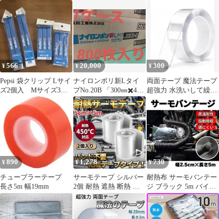
温対応 静電気防止 耐熱
70mm 補修・断熱・耐
テープ 補修テープ キッ
300℃ 3m巻き ポリイミ
熱用 高品質
チン 白
ド製 強粘着 基板保護
配線固定 ノリ残らない
静電気防止 電子工作
566
20,000
300
¥
¥
¥
Pepsi 袋クリップ Lサイ
ナイロンポリ新Lタイ
両面テープ 魔法テープ
ズ2個入 Mサイズ3個
プNo.20B 「300㎜✖️400
超強力 水洗いして繰り
入各2袋セット
㎜」
返し使える粘着テープ
890
1,278
730
¥
¥
¥
チューブラーテープ
サーモテープ シルバー
耐熱布 サーモバンテー
長さ5m 幅19mm
2個 耐熱 遮熱 断熱 熱
ジ ブラック 5m バイク
害 アルミ プロテクショ
マフラー 自動車 保護
ン A
黒 サーモ バンテージ
断熱布 やけど予防 テー