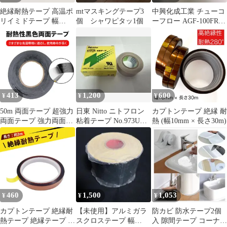
絶縁耐熱テープ 高温ポ
mtマスキングテープ3
中興化成工業 チューコ
リイミドテープ 幅
個 シャワピタッ1個
ーフロー AGF-100FR 
20mm 長さ33m 接着剤
っ素樹脂粘着テープ
テープ
413
1,200
600
¥
¥
¥
50m 両面テープ 超強力
日東 Nitto ニトフロン
カプトンテープ 絶縁 耐
両面テープ 強力両面テ
粘着テープ No.973UL
熱 (幅10mm × 長さ30m)
ープ 極薄両面テープ 両
0.18×20×10
面テープ 耐高温 携帯電
話 PC タブレット PC
LED LCD パネル補修用
多機能粘着テープ
460
1,500
1,053
¥
¥
¥
カプトンテープ 絶縁耐
【未使用】アルミガラ
防カビ 防水テープ2個
熱テープ 絶縁テープ 高
スクロステープ 幅
入 隙間テープ コーナー