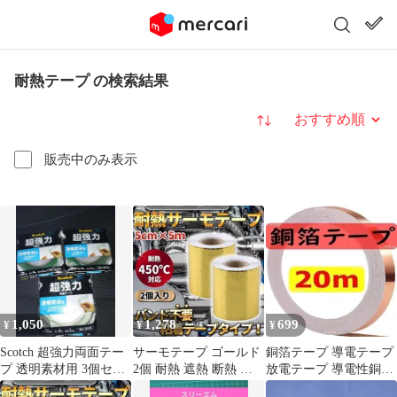
耐熱テープ の検索結果
並び替え
販売中のみ表示
1,050
1,278
699
¥
¥
¥
Scotch 超強力両面テー
サーモテープ ゴールド
銅箔テープ 導電テープ
プ 透明素材用 3個セッ
2個 耐熱 遮熱 断熱 熱
放電テープ 導電性銅箔
ト
害 アルミ プロテクショ
粘★熱さ・寒さ・腐