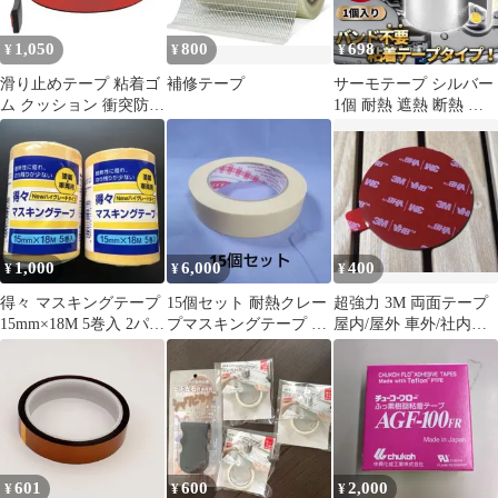
導性
1,050
800
698
¥
¥
¥
滑り止めテープ 粘着ゴ
補修テープ
サーモテープ シルバー
ム クッション 衝突防止
1個 耐熱 遮熱 断熱 熱
耐摩耗 長尺タイプ
害 アルミ プロテクショ
ン A
1,000
6,000
400
¥
¥
¥
得々 マスキングテープ
15個セット 耐熱クレー
超強力 3M 両面テープ
15mm×18M 5巻入 2パッ
プマスキングテープ 幅
屋内/屋外 車外/社内
ク
25mm
VHB 5952 円形60mm
601
600
2,000
¥
¥
¥