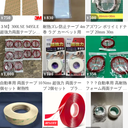
750
830
500
¥
¥
¥
３M】300LSE 9495LE
耐熱ズレ防止テープ 4m
アズワン ポリイミドテ
超強力両面テープシー
巻 ラグ カーペット用
ープ 20mm 30m
ト (294×147ｍｍ)×2シ
ート 多用途 強力粘着
1,000
700
350
¥
¥
¥
自動車用 両面テープ 10
Nitto 超強力 両面テー
？？？自動車用 高耐熱
個セット 耐熱性
プ 2個セット プラス
フォーム両面テープ ３
チック用
個セット
40%OFF