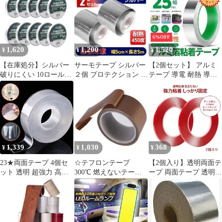
カーランプ キャンピン
(10cm×5m) [10cm×5m]
グカー テントライト 作
業車用 COB素子 PCカ
バー 電源スイッチ付き
6%OFF
ネジ 両面テープ付き カ
1,620
1,200
1,520
¥
¥
¥
バーなし
【在庫処分】シルバー
サーモテープ シルバー
【2個セット】 アルミ
破りにくい 10ロール
２個 プロテクション リ
テープ 導電 耐熱 導電
(20mm 防水 耐熱 ステ
フレクション 耐熱 アル
性アルミテープ アルミ
ンレステープ x アルミ
ミ
箔粘着テープ 静電気除
箔テープ ガラス繊維 金
去 アルミテープチュー
属テープ 50m) アルミ
ン 金属テープ 強粘着
ガラスクロステープ
厚手 台所 配管 車両 浴
ADHES
槽 家庭 工業 多用途テ
ープ 幅25mm×長さ
1,339
1,030
368
¥
¥
¥
20m×厚さ
0.1mmRUMITAPE
23★両面テープ 4個セ
☆テフロンテープ
【2個入り】透明両面テ
ット 透明 超強力 高粘
300℃ 燃えないテープ
ープ 両面テープ 透明
度 無痕 防水 耐熱 再利
幅19mm*長さ10m テー
両面テープ 厚手 透明テ
用可能
プ
ープ 強力両面テープ 両
面テープ 透明 カット可
能 ネイルチップ固定 ラ
イトテープ固定 家庭用