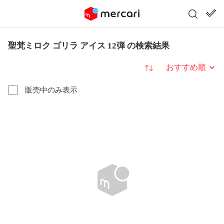
聖梵ミロク ゴリラ アイス 12弾 の検索結果
並び替え
販売中のみ表示