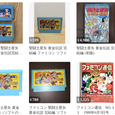
599
4,900
¥
¥
 聖闘士星矢
聖闘士星矢 黄金伝説 完
聖闘士星矢 黄金伝説 完
黄金伝説完結編
結編 ファミコン ソフト
結編 (初版)
780
3,325
¥
¥
闘士星矢 黄金
ファミコン 聖闘士星矢
ファミコン通信 NO.１
編（ソフトの
黄金伝説 完結編 ソフト
１ 1988年6月3日号 