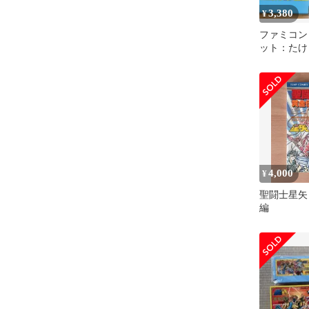
3,380
¥
ファミコン 
ット：たけ
闘士星矢 
4,000
¥
聖闘士星矢
編