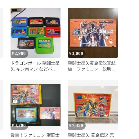
闘
編 ファミコンソフト
2,980
3,000
¥
¥
ドラゴンボール 聖闘士星
聖闘士星矢黄金伝説完結
矢 キン肉マン などバン
編 ファミコン 説明書
ダイ作品8点
のみ
3,200
7,350
¥
¥
矢
貴重！ファミコン 聖闘士
聖闘士星矢 黄金伝説 完