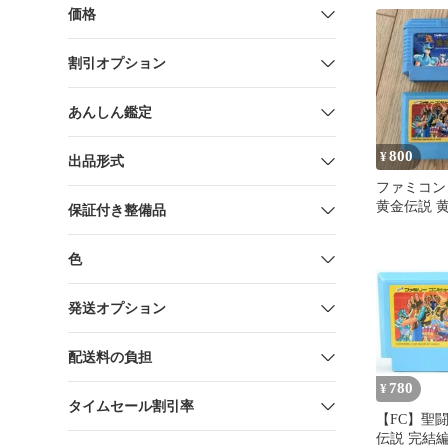
価格
割引オプション
あんしん鑑定
800
¥
出品形式
ファミコン
黄金伝説 
保証付き整備品
2本セット
色
発送オプション
配送料の負担
780
¥
タイムセール割引率
【FC】聖
伝説 完結