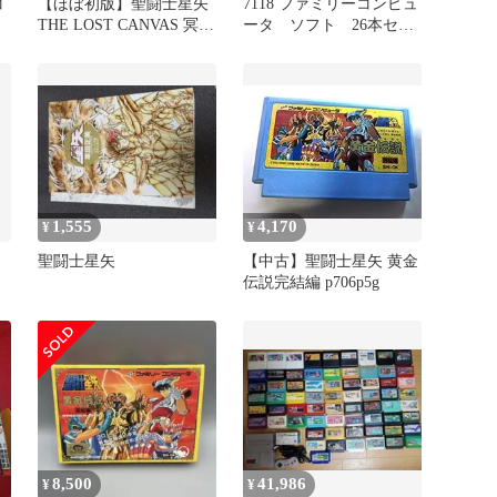
コ
【ほぼ初版】聖闘士星矢
7118 ファミリーコンピュ
THE LOST CANVAS 冥王
ータ ソフト 26本セッ
結
神話 全25巻＋外伝
ト まとめ売り ファミ
コン
1,555
4,170
¥
¥
聖闘士星矢
【中古】聖闘士星矢 黄金
伝説完結編 p706p5g
8,500
41,986
¥
¥