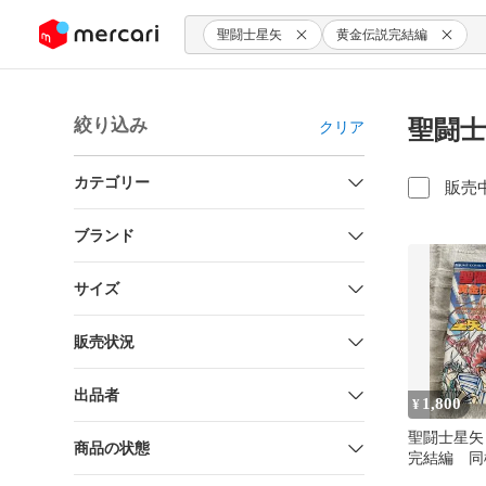
ンツにスキップ
聖闘士星矢
黄金伝説完結編
絞り込み
聖闘士
クリア
カテゴリー
販売
ブランド
サイズ
販売状況
出品者
1,800
¥
聖闘士星
商品の状態
完結編 
初版