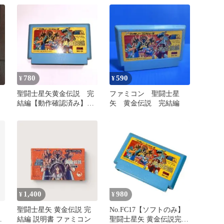
780
590
¥
¥
聖闘士星矢黄金伝説 完
ファミコン 聖闘士星
結編【動作確認済み】フ
矢 黄金伝説 完結編
ァミコンソフト
1,400
980
¥
¥
聖闘士星矢 黄金伝説 完
No.FC17【ソフトのみ】
デ
結編 説明書 ファミコン
聖闘士星矢 黄金伝説完結