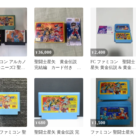
ミコン
ィスクレーベル付 聖
士星矢
36,000
2,400
¥
¥
コン アルカノ
聖闘士星矢 黄金伝説
FC ファミコン 聖闘士
ニーズ2 聖闘
完結編 カード付き 冥
星矢 黄金伝説 & 黄金伝
王ハーデス十二宮編
説完結編 セット
680
1,500
¥
¥
ファミコン 聖
聖闘士星矢 黄金伝説 完
ファミコン 聖闘士星