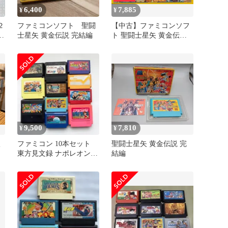
6,400
7,885
¥
¥
２
ファミコンソフト 聖闘
【中古】ファミコンソフ
士星矢 黄金伝説 完結編
ト 聖闘士星矢 黄金伝説
完結編
9,500
7,810
¥
¥
聖
ファミコン 10本セット
聖闘士星矢 黄金伝説 完
東方見文録 ナポレオン戦
結編
記 聖闘士星矢 FC ナツメ