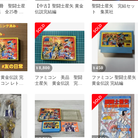
1冊 聖闘士星
【中古】聖闘士星矢 黄金
聖闘士星矢 完結セッ
話 全25巻
伝説完結編
ト 集英社
6巻 まとめセ
8,800
450
¥
¥
 黄金伝説 完
ファミコン 美品 聖闘
ファミコン 聖闘士星矢
ミコン レトロ
士星矢 黄金伝説 完結
黄金伝説 完結編
編 箱、説明書、ハガキ
付き