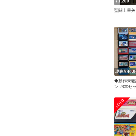
1,200
¥
聖闘士星矢
40,0
現在 ¥
◆動作未確
ン 28本
のみ説明書
い)