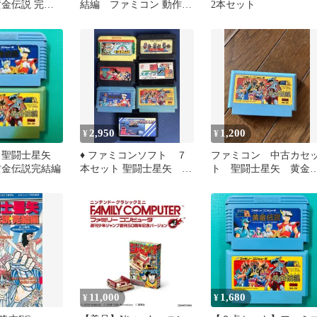
黄金伝説 完結
結編 ファミコン 動作確
2本セット
認済み FC
2,950
1,200
¥
¥
 聖闘士星矢
♦︎ ファミコンソフト ７
ファミコン 中古カセ
黄金伝説完結編
本セット 聖闘士星矢 ド
ト 聖闘士星矢 黄金
ラゴンボール 仮面ライ
説 完結編
ダー
11,000
1,680
¥
¥