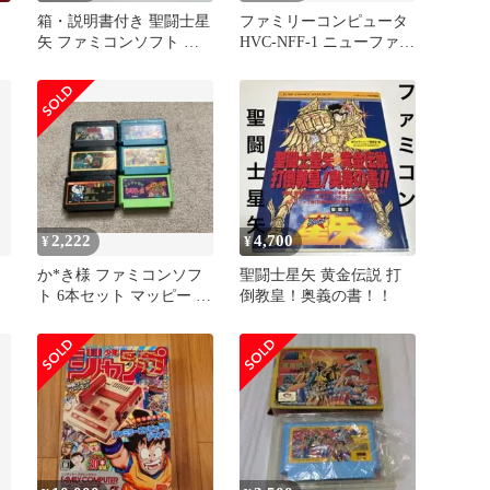
箱・説明書付き 聖闘士星
ファミリーコンピュータ
矢 ファミコンソフト 黄
HVC-NFF-1 ニューファミ
金伝説 完結編 バンダイ
コン+ゲームソフト67本
2,222
4,700
¥
¥
か*き様 ファミコンソフ
聖闘士星矢 黄金伝説 打
ト 6本セット マッピー 悪
倒教皇！奥義の書！！
魔くん 他