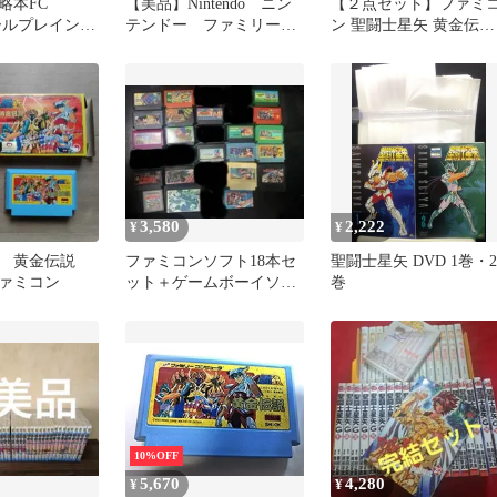
略本FC
【美品】Nintendo ニン
【２点セット】ファミ
ロールプレイング
テンドー ファミリーコ
ン 聖闘士星矢 黄金伝説
録付)FC 聖
ンピュータ クラシック
聖闘士星矢 黄金伝説完
黄金伝説 完結
ミニ 週刊少年ジャンプ
編 FC
創刊50周年記念バージョ
ン
3,580
2,222
¥
¥
矢 黄金伝説
ファミコンソフト18本セ
聖闘士星矢 DVD 1巻・2
ァミコン
ット＋ゲームボーイソフ
巻
ト1本 計19本セット
10%OFF
5,670
4,280
¥
¥