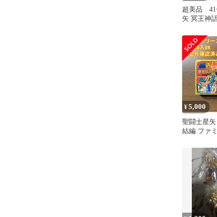
超美品 4
矢 冥王神
外伝 全1
ット
5,000
¥
聖闘士星矢
結編 ファ
箱付き 2-11