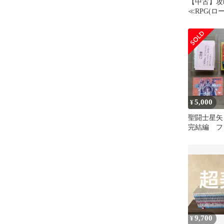
【中古】攻
≪RPG(
ゲーム)≫ 付
闘士星矢 
編
5,000
¥
聖闘士星
完結編 フ
9,700
¥