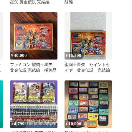
星矢 黄金伝説 完結編 箱
結編
説明書つき BANDAI
40,000
16,300
¥
¥
ッ
ファミコン 聖闘士星矢
聖闘士星矢 セイントセ
伝
黄金伝説 完結編 極美品
イヤ 黄金伝説 完結編
4,799
10,000
¥
¥