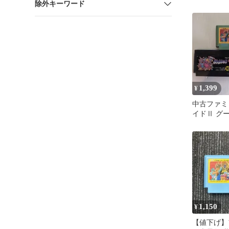
除外キーワード
み） ファ
1,399
¥
中古ファミ
イドⅡ グー
士星矢 3本
1,150
¥
【値下げ】