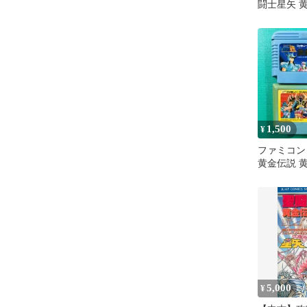
闘士星矢 
編
1,500
¥
ファミコン
黄金伝説 
5,000
¥