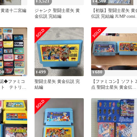
3,521
4,500
¥
¥
 黄道十二宮編
ジャンク 聖闘士星矢 黄
【初版】聖闘士星矢 黄
金伝説 完結編
伝説 完結編 JUMP comic
selection
00
499
680
¥
¥
認◆ファミコ
聖闘士星矢 黄金伝説 完
【ファミコン】ソフト 
セット テトリス
結編
点 聖闘士星矢 黄金伝説
あり(状態悪
完結編