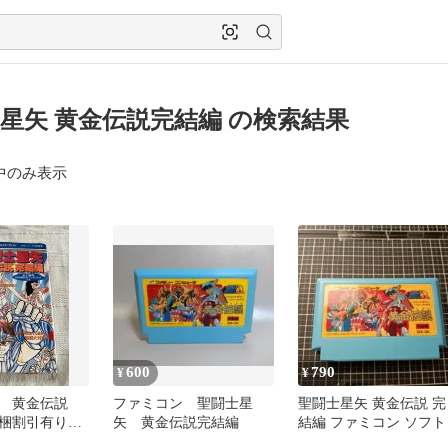
星矢 黄金伝説完結編 の検索結果
中のみ表示
600
790
¥
¥
矢 黄金伝説
ファミコン 聖闘士星
聖闘士星矢 黄金伝説 完
同梱割引有り
矢 黄金伝説完結編
結編 ファミコン ソフト