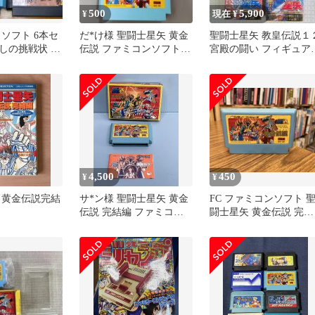
500
5,900
¥
現在 ¥
ソフト 6本セ
だ*け様 聖闘士星矢 黄金
聖闘士星矢 教皇伝説１
しの挑戦状 聖
伝説 ファミコンソフト２
宮殿の闘い フィギュア
黄金伝説 他
本セット
黄金聖衣争奪戦 パック
マンガ
4,500
450
¥
¥
 黄金伝説完結
サ*ン様 聖闘士星矢 黄金
FC ファミコンソフト 
伝説 完結編 ファミコン
闘士星矢 黄金伝説 完結
ソフト
編