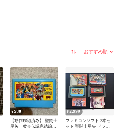
並び替え
580
2,999
¥
¥
【動作確認済み】 聖闘士
ファミコンソフト 2本セ
星矢 黄金伝説完結編
ット 聖闘士星矢 ドラゴ
2 （ファミコン）
ンクエストIII