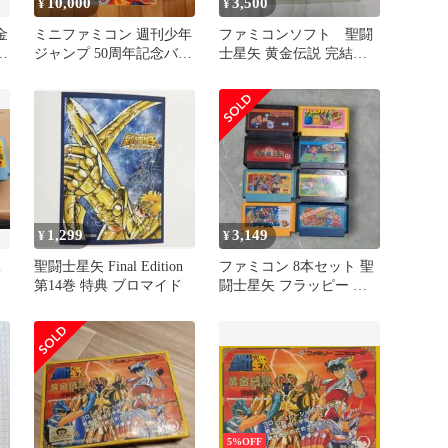
10,000
3,500
¥
¥
金
ミニファミコン 週刊少年
ファミコンソフト 聖闘
s
ジャンプ 50周年記念バー
士星矢 黄金伝説 完結
ジョン【開封済・未使
編 外箱、取扱説明書付
用・美品】
き ジャンク品
1,299
3,149
¥
¥
2
聖闘士星矢 Final Edition
ファミコン 8本セット 聖
/
第14巻 特典 ブロマイド
闘士星矢 フラッピー 不
動明王伝 等
5%OFF