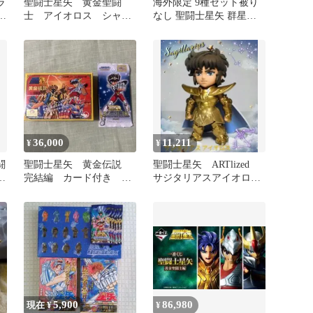
ラ
聖闘士星矢 黄金聖闘
海外限定 9種セット被り
秤
士 アイオロス シャ
なし 聖闘士星矢 群星版
ュ
カ 2本セット 乙女
第2弾 アクション フィギ
座 射手座
ュア ランダムボックス
海外 限定 布魯可 ブロン
ズセイント シルバーセイ
ント ゴールドセイント
36,000
11,211
¥
¥
闘
聖闘士星矢 黄金伝説
聖闘士星矢 ARTlized
黄
完結編 カード付き 冥
サジタリアスアイオロ
王ハーデス十二宮編
ス アニメカラー 塗装
済完成品
5,900
86,980
現在 ¥
¥