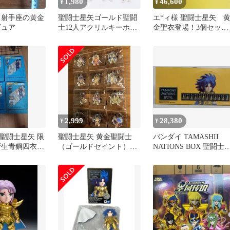
1,980
46,600
¥
¥
 射手座の黄金
聖闘士星矢ゴールド聖闘
エ*ィ様 聖闘士星矢 
ギュア
士12人アクリルキーホル
金聖衣登場！3個セッ
ダー 新品未使用
ト 未使用
2,999
28,380
¥
¥
聖闘士星矢 限
聖闘士星矢 黄金聖闘士
バンダイ TAMASHII
生青鋼四衣 4
（ゴールドセイント）ア
NATIONS BOX 聖闘士
クリルキーホルダー全12
矢 ARTlized -集結!最強
種セット
黄金聖 全12種セット