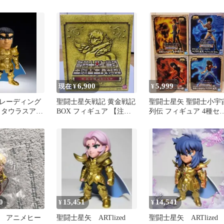
 塗装済み完成
「HGIF 聖闘士星矢 黄金
ャ アリエス（牡羊座
聖闘士スペシャル」
6,900
5,999
現在 ¥
¥
レーディング
聖闘士星矢戦記 黄金戦記
聖闘士星矢 聖闘士小宇
 タウラスアル
BOX フィギュア 【注意
列伝 フィギュア 4種セ
AMASHII
事項】PS3ソフトのみ無
ト 送料込み（出品者負
 BOX 聖闘士星
し
担）
ed -集結!最強の
-」
0
15,451
14,541
¥
¥
 アニメヒー
聖闘士星矢 ARTlized
聖闘士星矢 ARTlize