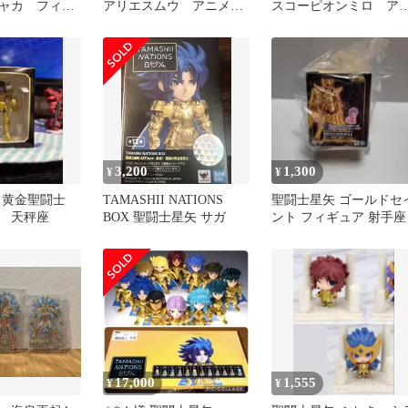
ャカ フィギ
アリエスムウ アニメカ
スコーピオンミロ ア
ラーVer. 塗装済み完成
メカラー版 塗装済み
品
成品
3,200
1,300
¥
¥
 黄金聖闘士
TAMASHII NATIONS
聖闘士星矢 ゴールドセ
 天秤座
BOX 聖闘士星矢 サガ
ント フィギュア 射手座
17,000
1,555
¥
¥