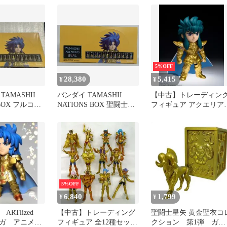
NATIONS BOX 聖闘士星
黄金聖闘士- アクエリア
矢 ARTlized -集結!最強の
スカミュ フィギュア
黄金聖闘士-」
5%OFF
28,380
5,415
¥
¥
AMASHII
バンダイ TAMASHII
【中古】トレーディン
 BOX フルコン
NATIONS BOX 聖闘士星
フィギュア アクエリア
矢 ARTlized 車田正美 全
カミュ 「TAMASHII
12種セット-集結!最強の
NATIONS BOX 聖闘士
黄金聖闘士
矢 ARTlized -集結!最強
黄金聖闘士-」
5%OFF
6,840
1,799
¥
¥
ARTlized
【中古】トレーディング
聖闘士星矢 黄金聖衣コ
ガ アニメカ
フィギュア 全12種セット
クション 第1弾 ガチ