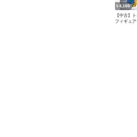
4,100
¥
【中古】ト
フィギュア
「TAMASHI
BOX 聖闘士星
-集結!最
士-」