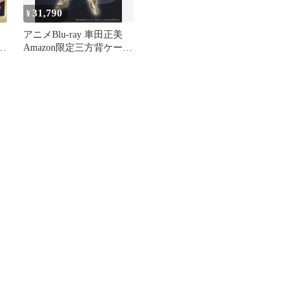
31,790
¥
セ
アニメBlu-ray 車田正美
ア
Amazon限定三方背ケース
付)聖闘士星矢 黄金魂 特
デ
装版全6巻 セット
ー
ー
セ