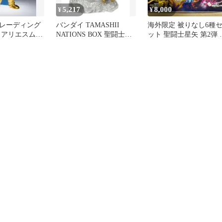
5,217
8,000
¥
¥
レーディング
バンダイ TAMASHII
海外限定 被りなし6種
 アリエスムウ
NATIONS BOX 聖闘士星
ット 聖闘士星矢 第2弾 
I NATIONS
矢 ARTlized -集結!最強の
クションフィギュア
矢 ARTlized
黄金聖闘士- ジェミニサ
KAYOU STORE プラモ
強の黄金聖闘
ガ フィギュア
ル アンドロメダ瞬 フェ
ニックス一輝 キャンサ
デスマスク ピスケス ア
フロディーテ ライブラ
童虎 バルゴ シャカ ゴ
ルドセイント ブロンズ
イント