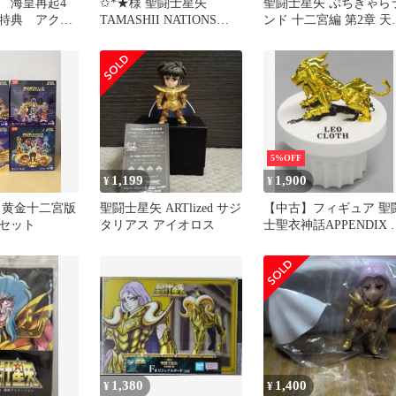
 海皇再起4
✩*★様 聖闘士星矢
聖闘士星矢 ぷちきゃら
特典 アクリ
TAMASHII NATIONS
ンド 十二宮編 第2章 天
3体セット
BOX フルコンプ フィ
座の童虎 水瓶座のカミ
5%OFF
1,199
1,900
¥
¥
 黄金十二宮版
聖闘士星矢 ARTlized サジ
【中古】フィギュア 聖
セット
タリアス アイオロス
士聖衣神話APPENDIX 
金聖衣オブジェ(獅子座)
「聖闘士星矢」
TAMASHII NATIONS
STORE限定
1,380
1,400
¥
¥