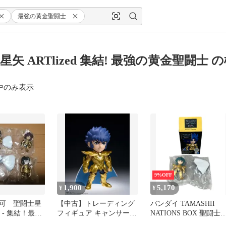
最強の黄金聖闘士
星矢 ARTlized 集結! 最強の黄金聖闘士 
中のみ表示
9%OFF
1,900
5,170
¥
¥
可 聖闘士星
【中古】トレーディング
バンダイ TAMASHII
ed - 集結！最強
フィギュア キャンサーデ
NATIONS BOX 聖闘士
 -4種
スマスク 「TAMASHII
矢 ARTlized -集結!最強