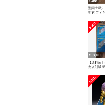
300
¥
聖闘士星矢
聖衣 フィ
13,000
¥
【送料込】
定復刻版 新
体セット