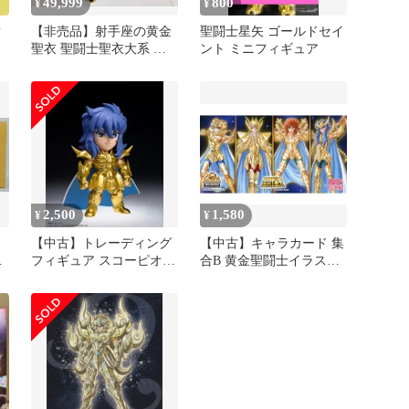
49,999
800
¥
¥
黄
【非売品】射手座の黄金
聖闘士星矢 ゴールドセイ
聖衣 聖闘士聖衣大系 抽
ント ミニフィギュア
選キャンペーン 聖闘士星
矢
2,500
1,580
¥
¥
【中古】トレーディング
【中古】キャラカード 集
星
フィギュア スコーピオン
合B 黄金聖闘士イラスト
の
ミロ 「TAMASHII
カード 「聖闘士星矢」
NATIONS BOX 聖闘士星
TAMASHII NATION 2023
矢 ARTlized -集結!最強の
ROBOT WORLD来場者特
黄金聖闘士-」
典