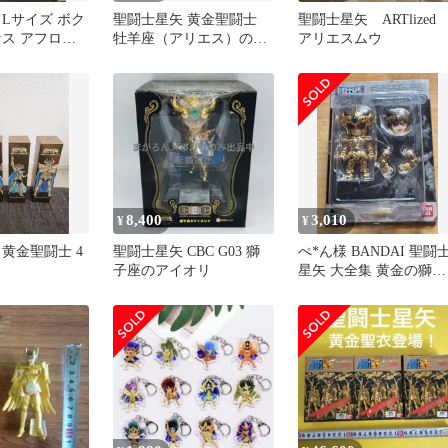
 Lサイズ ボク
聖闘士星矢 黄金聖闘士
聖闘士星矢 ARTlize
ケス アフロデ
牡羊座（アリエス）のム
アリエスムウ
金聖闘士 下着
ウ ビジュアルボード
一番くじ
8,400
3,010
¥
¥
黄金聖闘士 4
聖闘士星矢 CBC G03 獅
ぺ*ん様 BANDAI 聖闘
子座のアイオリ
星矢 大全集 黄金の獅子
フィギュア