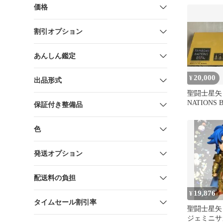
価格
割引オプション
あんしん鑑定
20,000
¥
出品形式
聖闘士星矢 T
NATIONS
保証付き整備品
プ
色
発送オプション
配送料の負担
19,876
¥
タイムセール割引率
聖闘士星矢 
ジェミニサ