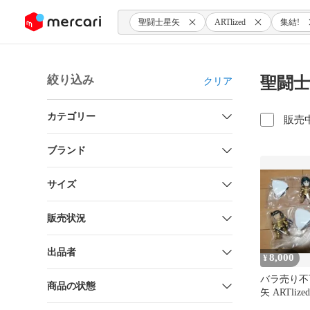
ンツにスキップ
聖闘士星矢
ARTlized
集結!
絞り込み
聖闘士
クリア
カテゴリー
販売
ブランド
サイズ
販売状況
出品者
8,000
¥
バラ売り不
商品の状態
矢 ARTliz
の黄金聖闘士