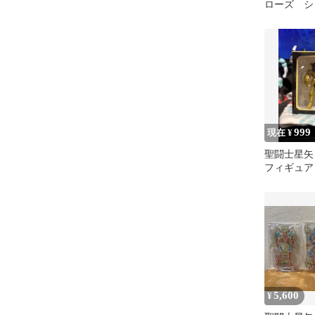
ローズ シ
ア
999
現在 ¥
聖闘士星矢
フィギュア
5,600
¥