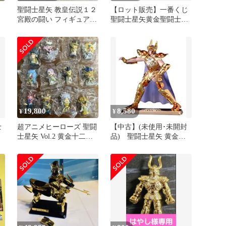
d
聖闘士星矢 教皇伝説１２
【ロット販売】一番くじ
宮殿の闘い フィギュア
聖闘士星矢黄金聖闘士
黄金聖衣争奪戦 パック
編 フルセット
マンガ
19,800
8,580
¥
¥
士
超アニメヒーローズ 聖闘
【中古】(未使用･未開封
士星矢 Vol.2 黄金十二宮
品) 聖闘士星矢 黄金聖
編 12個セット
衣セイントアクエリアス
ar3p5n1