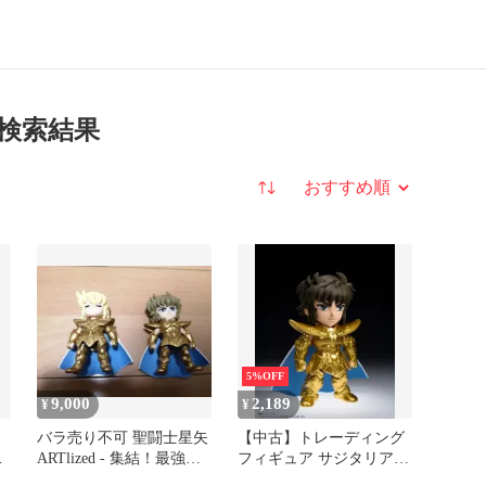
の検索結果
並び替え
5%OFF
9,000
2,189
¥
¥
バラ売り不可 聖闘士星矢
【中古】トレーディング
星
ARTlized - 集結！最強の
フィギュア サジタリアス
の
黄金聖闘士 -2種
アイオロス 「TAMASHII