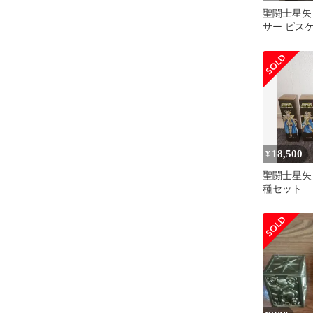
聖闘士星矢
サー ピス
ィーテ 黄
新品
18,500
¥
聖闘士星矢 
種セット