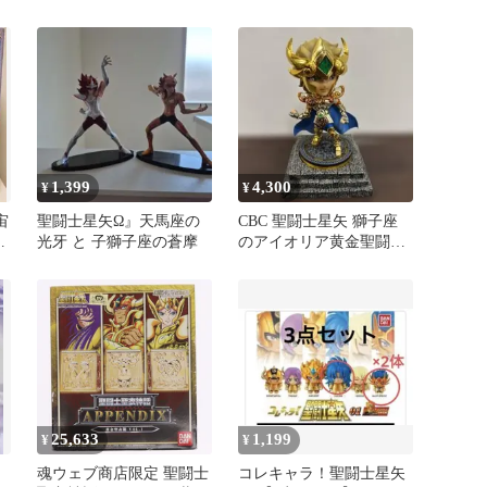
）
1,399
4,300
¥
¥
宙
聖闘士星矢Ω』天馬座の
CBC 聖闘士星矢 獅子座
ッ
光牙 と 子獅子座の蒼摩
のアイオリア黄金聖闘士
フィギュア
25,633
1,199
¥
¥
d
魂ウェブ商店限定 聖闘士
コレキャラ！聖闘士星矢