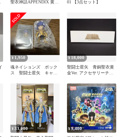
ニ
聖衣神話APPENDIX 黄金
01 【3点セット】
完
聖衣箱 Vol.1 牡羊座(アリ
エス)/牡牛座(タウラス)/
双子座(ジェミニ) 聖闘士
星矢 完成品 フィギュア
バンダイ
1,950
18,000
¥
¥
イ
魂ネイションズ ボック
聖闘士星矢 青銅聖衣黄
ス 聖闘士星矢 キャン
金Ver. アクセサリーチャ
サー デスマスク
ーム
33,000
9,400
¥
¥