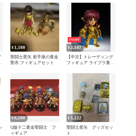
NATIONS BOX 聖闘士星
矢 ARTlized -集結!最強の
黄金聖闘士-」
5%OFF
1,180
2,147
¥
¥
グ
聖闘士星矢 射手座の黄金
【中古】トレーディング
ス
聖衣 フィギュアセット
フィギュア ライブラ童虎
「TAMASHII NATIONS
星
BOX 聖闘士星矢 ARTlized
の
-集結!最強の黄金聖闘
士-」
6,500
3,222
¥
¥
レ
Q版十二黄金聖闘士 フ
聖闘士星矢 グッズセッ
ィギュア
ト