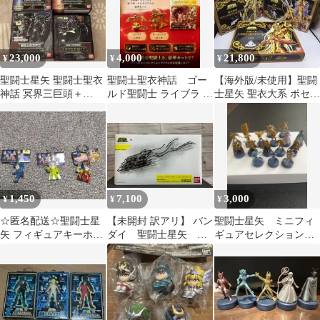
23,000
4,000
21,800
¥
¥
¥
聖闘士星矢 聖闘士聖衣
聖闘士聖衣神話 ゴー
​【海外版/未使用】聖闘
神話 冥界三巨頭＋
ルド聖闘士 ライブラ サ
士星矢 聖衣大系 ポセイ
APPENDIX 4種セット
ジタリアス
ドン/クリサオル/リュム
ナデス
1,450
7,100
3,000
¥
¥
¥
☆匿名配送☆聖闘士星
【未開封 訳アリ】 バン
聖闘士星矢 ミニフィ
矢 フィギュアキーホル
ダイ 聖闘士星矢 聖
ギュアセレクション
ダー 3種セット
闘士聖衣神話 アリエ
女神の聖闘士 16種セ
スシオン
ット