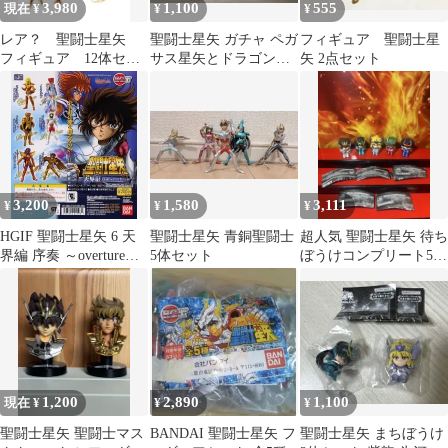
3,980
1,100
555
現在 ¥
¥
¥
レア？ 聖闘士星矢
聖闘士星矢 ガチャ ペガ
フィギュア 聖闘士星
フィギュア 12体セッ
サス星矢とドラゴン紫
矢 2点セット
ト 一部難あり 黄金
龍セット
聖闘士スペシャル
3,200
1,580
3,111
¥
¥
¥
HGIF 聖闘士星矢 6 天
聖闘士星矢 青銅聖闘士
超人気 聖闘士星矢 待ち
界編 序奏 ～overture～
5体セット
ぼうけコンプリート5体
全6種
セット
1,200
2,890
1,100
現在 ¥
¥
¥
聖闘士星矢 聖闘士マス
BANDAI 聖闘士星矢 フ
聖闘士星矢 まちぼうけ