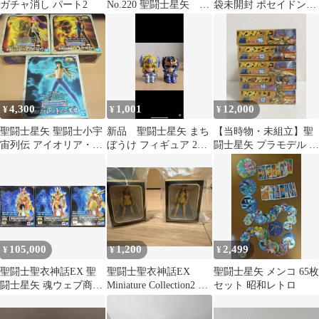
ガチャ消し パート2
No.220 聖闘士星矢 2
袋未開封 ポセイドン偏
冊セット
ガシャポン 6種 コンプ
フィギュア
4,300
1,001
12,000
¥
¥
¥
聖闘士星矢 聖闘士小宇
新品 聖闘士星矢 まち
【当時物・未組立】聖
宙列伝 アイオリア・ム
ぼうけ フィギュア 2体
闘士星矢 プラモデル 黄
ウ・紫龍 3点セット
セット↓値下げ ガチャ
金聖衣 5点セット
ガチャ
105,000
1,200
2,499
¥
¥
¥
聖闘士聖衣神話EX 聖
聖闘士聖衣神話EX
聖闘士星矢 メンコ 65枚
闘士星矢 魂ウェブ商店
Miniature Collection2 カ
セット 昭和レトロ
フィギュア
ミュ ミロ