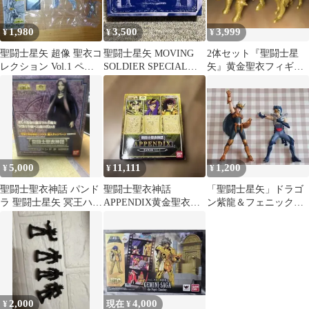
1,980
3,500
3,999
¥
¥
¥
聖闘士星矢 超像 聖衣コ
聖闘士星矢 MOVING
2体セット『聖闘士星
レクション Vol.1 ペガ
SOLDIER SPECIAL
矢』黄金聖衣フィギュ
サス、ドラゴン ２体セ
GOLD Ver
ア右側アリエス聖衣、
ット
左側は牡牛座タウラス
5,000
11,111
1,200
¥
¥
¥
聖闘士聖衣神話 パンド
聖闘士聖衣神話
「聖闘士星矢」ドラゴ
ラ 聖闘士星矢 冥王ハー
APPENDIX黄金聖衣箱
ン紫龍＆フェニックス
デス冥界編
VOL.3
一輝 フィギュア 2体セ
ット ガチャ
2,000
4,000
¥
現在 ¥