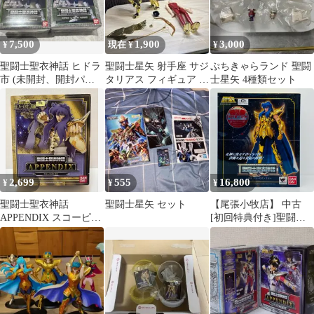
7,500
1,900
3,000
¥
現在 ¥
¥
聖闘士聖衣神話 ヒドラ
聖闘士星矢 射手座 サジ
ぷちきゃらランド 聖闘
市 (未開封、開封パー
タリアス フィギュア 本
士星矢 4種類セット
ツ欠け部品取り)2個セ
体
ット
2,699
555
16,800
¥
¥
¥
聖闘士聖衣神話
聖闘士星矢 セット
【尾張小牧店】 中古
APPENDIX スコーピオ
[初回特典付き]聖闘士
ンミロ アペンディック
聖衣神話EXスコーピオ
ス 星矢
ンミロ「聖闘士星矢」