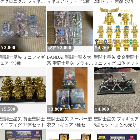
ククロニクル フィギュ
ィギュアセット 全5種
2体セット 紫龍 氷河
ア 2種セット
2,800
2,000
4,760
¥
現在 ¥
¥
聖闘士星矢 ミニフィギ
BANDAI 聖闘士聖衣大
聖闘士星矢 黄金聖闘士
ュア 全5種
系 聖闘士星矢 プラモデ
ミニフィグ 12体セット
ル 16 17
5,500
3,800
4,000
¥
¥
¥
聖闘士星矢 黄金聖闘士
聖闘士星矢 スーパー聖
聖闘士星矢 フィギュア
ミニフィグ 12体セット
衣フィギュア 3種セッ
5点セット まとめ売り
ト