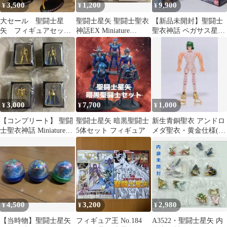
3,500
1,200
9,900
¥
¥
¥
大セール 聖闘士星
聖闘士星矢 聖闘士聖衣
【新品未開封】聖闘士
矢 フィギュアセット
神話EX Miniature
聖衣神話 ペガサス星矢
ブロンズ ゴールド
Collection2 ①
最終青銅聖衣
クロス 5体セット
APPENDIXセット
3,000
7,700
1,000
¥
¥
¥
【コンプリート】 聖闘
聖闘士星矢 暗黒聖闘士
新生青銅聖衣 アンドロ
士聖衣神話 Miniature
5体セット フィギュア
メダ聖衣・黄金仕様(限
Collection 2
定復刻版) 本体のみ
4,500
3,200
2,980
¥
¥
¥
【当時物】聖闘士星矢
フィギュア王 No.184
A3522・聖闘士星矢 内