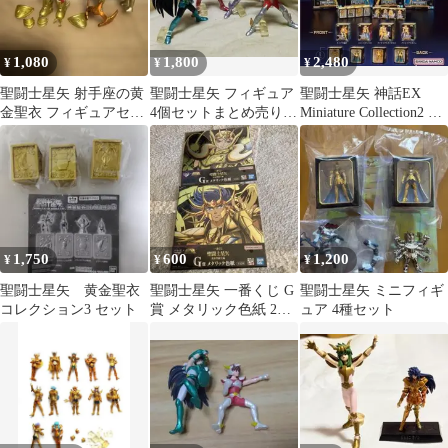
1,080
1,800
2,480
¥
¥
¥
聖闘士星矢 射手座の黄
聖闘士星矢 フィギュア
聖闘士星矢 神話EX
金聖衣 フィギュアセッ
4個セットまとめ売り
Miniature Collection2 全
ト
ペガサス星矢
4種セット
1,750
600
1,200
¥
¥
¥
聖闘士星矢 黄金聖衣
聖闘士星矢 一番くじ G
聖闘士星矢 ミニフィギ
コレクション3 セット
賞 メタリック色紙 2枚
ュア 4種セット
セット