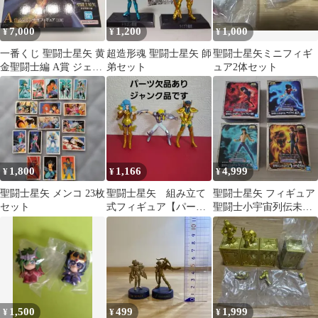
7,000
1,200
1,000
¥
¥
¥
一番くじ 聖闘士星矢 黄
超造形魂 聖闘士星矢 師
聖闘士星矢ミニフィギ
金聖闘士編 A賞 ジェミ
弟セット
ュア2体セット
ニサガ フィギュア
E・F・G賞
1,800
1,166
4,999
¥
¥
¥
聖闘士星矢 メンコ 23枚
聖闘士星矢 組み立て
聖闘士星矢 フィギュア
セット
式フィギュア【パーツ
聖闘士小宇宙列伝未開
欠品ジャンク】
封 4種セット
1,500
499
1,999
¥
¥
¥