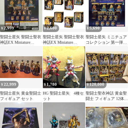
2,999
2,600
5,690
¥
¥
¥
聖闘士星矢 聖闘士聖衣
聖闘士星矢 聖闘士聖衣
聖闘士星矢 ミニチュア
神話EX Miniature
神話EX Miniature
コレクション 第一弾
Collection2 4種
Collection2 全4種セット
全4種コンプリートセッ
ト
22,999
1,780
120,000
¥
¥
¥
聖闘士星矢 黄金聖闘士
HG 聖闘士星矢 4種セ
聖闘士聖衣神話 黄金聖
フィギュア セット
ット
闘士 フィギュア 12体セ
ット