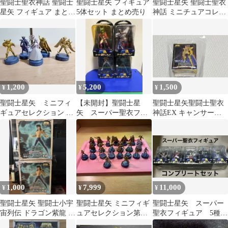
聖闘士聖衣神話 聖闘士
聖闘士星矢 フィギュア
聖闘士星矢 聖闘士聖衣
星矢 フィギュア まとめ
5体セット まとめ売り
神話 ミニチュアコレク
売り
ション2 コンプセット
1,200
5,200
1,500
¥
¥
¥
聖闘士星矢 ミニフィ
【未開封】聖闘士星
聖闘士星矢聖闘士聖衣
ギュアセレクション 5
矢 スーパー聖衣フィ
神話EX キャンサー、
種セット
ギュア 4種セット
サジタリアス、スコー
ピオン 3体セット
1,000
7,999
11,000
¥
¥
¥
聖闘士星矢 聖闘士小宇
聖闘士星矢 ミニフィギ
聖闘士星矢 スーパー
宙列伝 ドラゴン紫龍 フ
ュアセレクション第一
聖衣フィギュア 5種
ィギュア 2個セット
弾 〜女神の聖闘士〜23
コンプリートセット