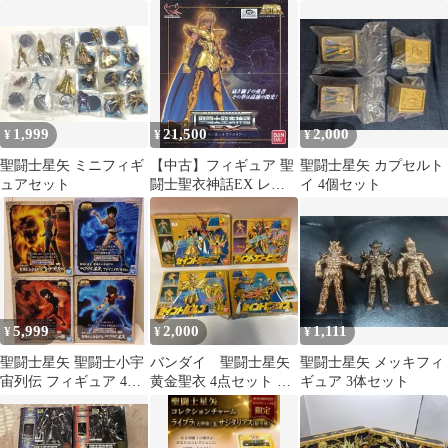
ア 3種セット
プレイステージセット
1,999
21,500
2,000
¥
¥
¥
聖闘士星矢 ミニフィギ
【中古】フィギュア 聖
聖闘士星矢 カプセルト
ュアセット
闘士聖衣神話EX レオ
イ 4個セット
アイオリア 「聖闘士星
矢」
5,999
2,000
1,111
¥
¥
¥
聖闘士星矢 聖闘士小宇
バンダイ 聖闘士星矢
聖闘士星矢 メッキフィ
宙列伝 フィギュア 4種
黄金聖衣 4点セット 外
ギュア 3体セット
セット 送料込み（出品
箱のみ（000575）
者負担）