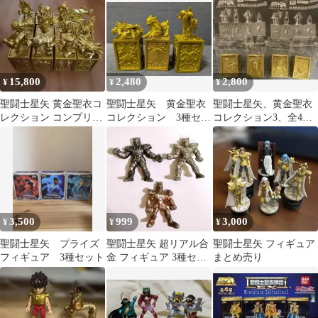
15,800
2,480
2,800
¥
¥
¥
聖闘士星矢 黄金聖衣コ
聖闘士星矢 黄金聖衣
聖闘士星矢、黄金聖衣
レクション コンプリー
コレクション 3種セッ
コレクション3、全4種
ト
ト キャンサー レ
セット、バンダイ、ガ
オ アリエス
シャポン
3,500
999
3,000
¥
¥
¥
聖闘士星矢 プライズ
聖闘士星矢 超リアル合
聖闘士星矢 フィギュア
フィギュア 3種セット
金 フィギュア 3種セッ
まとめ売り
ト 当時物