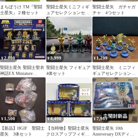
まちぼうけ TM『聖闘
聖闘士星矢ミニフィギ
聖闘士星矢 ガチャガ
士星矢』２種セット
ュアセレクションセッ
チャ 4つセット
ト
2,800
3,999
1,299
¥
¥
¥
聖闘士星矢 聖闘士聖衣
聖闘士星矢 フィギュア
聖闘士星矢 ミニフィ
神話EX Miniature
4体セット
ギュアセレクション
Collection2 全種
10種セット バラ売り
✖️
1,500
4,490
7,989
¥
¥
¥
【新品】HGIF 聖闘士
【当時物】聖闘士星矢
聖闘士星矢 10th
星矢 3体セット
クロスアップフィギュ
Anniversary DXディス