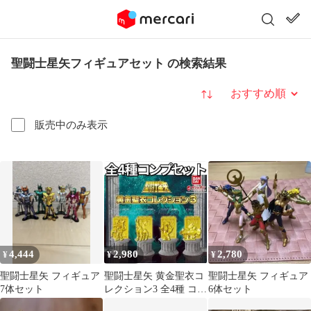
聖闘士星矢フィギュアセット の検索結果
並び替え
販売中のみ表示
4,444
2,980
2,780
¥
¥
¥
聖闘士星矢 フィギュア
聖闘士星矢 黄金聖衣コ
聖闘士星矢 フィギュア
7体セット
レクション3 全4種 コン
6体セット
プセット