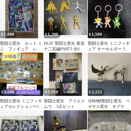
種セット
1,000
1,200
1,500
¥
¥
¥
聖闘士星矢 セット ミ
HGIF 聖闘士星矢 黄道
聖闘士星矢 ミニフィギ
ニ フィギュア レト
十二宮編PART3 全6種
ュア キーホルダー 3種
ロ レア
セット 星矢 氷河
セット
3,600
3,950
2,222
¥
¥
¥
聖闘士星矢 ミニフィギ
聖闘士星矢 アリエス
当時物❗️聖闘士星矢 ペ
ュアセレクション〜18
ムウ 5点セット
ガサス星矢 キグナス
種セット〜（未開封）
氷河 オブジェセット