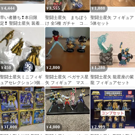
4,444
3,555
1,888
¥
¥
¥
早い者勝ち❢本日限
聖闘士星矢 まちぼう
聖闘士星矢 フィギュア
定❢ 聖闘士星矢 装着リ
け 全5種 ガチャ コン
5体セット
アルクロス DX フィギ
プリート セット
ュア3種セット
450
2,800
1,280
¥
¥
¥
聖闘士星矢ミニフィギ
聖闘士星矢 ペガサス星
聖闘士星矢 龍星座の紫
ュアセレクション3個セ
矢 フィギュア マスコ
龍 フィギュアセット
ット
レ ３体セット
31,000
4,000
2,999
¥
¥
¥