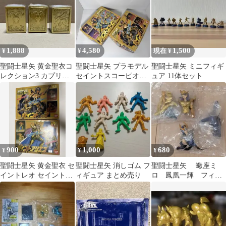
1,888
4,580
1,500
¥
¥
現在 ¥
聖闘士星矢 黄金聖衣コ
聖闘士星矢 プラモデル
聖闘士星矢 ミニフィギ
レクション3 カプリコ
セイントスコーピオン
ュア 11体セット
ーン、サジタリウス
セイントレオ 2点セッ
ト
900
1,000
680
¥
¥
¥
聖闘士星矢 黄金聖衣 セ
聖闘士星矢 消しゴム フ
聖闘士星矢 蠍座ミ
イントレオ セイントア
ィギュア まとめ売り
ロ 鳳凰一輝 フィギ
リエス 2点セット
ュア