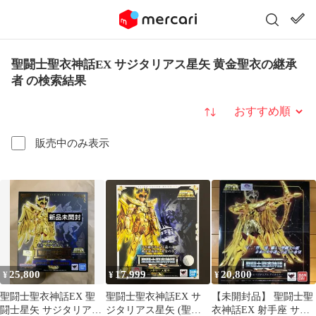
聖闘士聖衣神話EX サジタリアス星矢 黄金聖衣の継承
者 の検索結果
並び替え
販売中のみ表示
25,800
17,999
20,800
¥
¥
¥
聖闘士聖衣神話EX 聖
聖闘士聖衣神話EX サ
【未開封品】 聖闘士聖
闘士星矢 サジタリアス
ジタリアス星矢 (聖闘
衣神話EX 射手座 サジ