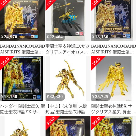
GOLD24/TAMASHII
リバイバル版＞ 「聖闘
NATION 2020開催記念
士星矢」
商品
24,970
22,464
18,150
¥
¥
¥
BANDAINAMCO/BAND
聖闘士聖衣神話EXサジ
BANDAINAMCO/BAND
AISPIRITS 聖闘士聖衣
タリアスアイオロス
AISPIRITS 聖闘士聖衣
神話EX 車田正美 サジ
ORIGINAL COLOR
神話EX 車田正美 サジ
タリアス星矢 -黄金聖
EDITION
タリアス星矢 -黄金聖
衣の継承者-
衣の継承者-
18,150
82,320
25,725
¥
¥
¥
バンダイ 聖闘士星矢 聖
【中古】(未使用･未開
聖闘士聖衣神話EX サ
闘士聖衣神話EX サジ
封品)聖闘士聖衣神話
ジタリアス星矢-黄金聖
タリアス星矢
EX 聖闘士星矢 サジタ
衣の継承者- 聖闘士星
リアス星矢 約170mm
矢 完成品 可動フィギュ
ABS&PVC&ダイキャス
ア バンダイスピリッツ
ト製 塗装済み可動フィ