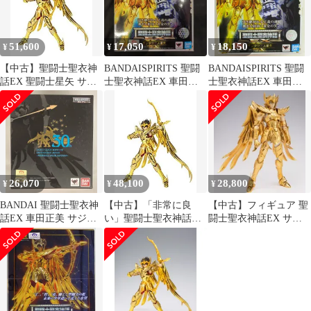
ギュア
51,600
17,050
18,150
¥
¥
¥
【中古】聖闘士聖衣神
BANDAISPIRITS 聖闘
BANDAISPIRITS 聖闘
話EX 聖闘士星矢 サジ
士聖衣神話EX 車田正
士聖衣神話EX 車田正
タリアス星矢 約170mm
美 サジタリアス星矢
美 サジタリアス星矢
ABS&PVC&ダイキャス
ト製 塗装済み可動フィ
ギュア
26,070
48,100
28,800
¥
¥
¥
BANDAI 聖闘士聖衣神
【中古】「非常に良
【中古】フィギュア 聖
話EX 車田正美 サジタ
い」聖闘士聖衣神話EX
闘士聖衣神話EX サジ
リアス・アイオロス オ
聖闘士星矢 サジタリア
タリアスアイオロス ～
リジナルカラーエディ
ス星矢 約170mm
ORIGINAL COLOR
ション
ABS&PVC&ダイキャス
EDITION～ 「聖闘士星
ト製 塗装済み可動フィ
矢」 聖闘士星矢30周年
ギュア
展限定