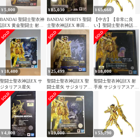
5,000
85,030
65,660
¥
¥
¥
BANDAI 聖闘士聖衣神
BANDAI SPIRITS 聖闘
【中古】【非常に良
話EX 黄金聖闘士 射手
士聖衣神話EX 車田正
い】聖闘士聖衣神話EX
座 サジタリアス ア
美 サジタリアス星矢
聖闘士星矢 サジタリア
イオロス
GOLD24/TAMASHII
ス星矢 約170mm
NATION 2020開催記念
ABS&PVC&ダイキャス
商品
ト製 塗装済み可動フィ
ギュア
18,400
25,499
18,000
¥
¥
¥
聖闘士聖衣神話EX サ
聖闘士聖衣神話EX 聖
聖闘士聖衣神話EX 射
ジタリアス星矢
闘士星矢 サジタリアス
手座 サジタリアスアイ
星矢-黄金聖衣の継承
オロス リバイバル版
者-
4,000
19,000
53,790
¥
¥
¥