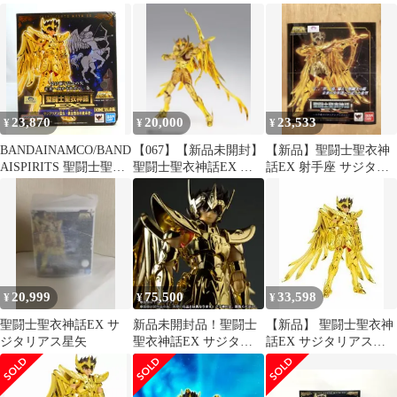
星矢-黄金聖衣の継承
士星矢シリーズ)
タリアス アイオロス
者- 新品未開封
23,870
20,000
23,533
¥
¥
¥
BANDAINAMCO/BAND
【067】【新品未開封】
【新品】聖闘士聖衣神
AISPIRITS 聖闘士聖衣
聖闘士聖衣神話EX 射
話EX 射手座 サジタリ
神話EX 車田正美 サジ
手座 サジタリアスアイ
アス アイオロス【未開
タリアス星矢 -黄金聖
オロス
封】
衣の継承者-
20,999
75,500
33,598
¥
¥
¥
聖闘士聖衣神話EX サ
新品未開封品！聖闘士
【新品】 聖闘士聖衣神
ジタリアス星矢
聖衣神話EX サジタリ
話EX サジタリアス星
アス星矢 GOLD24 魂ネ
矢 -黄金聖衣の継承者-
イション
聖闘士星矢 セイントク
ロスマイス