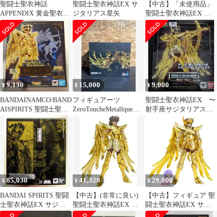
聖闘士聖衣神話
聖闘士聖衣神話EX サ
【中古】「未使用品」
APPENDIX 黄金聖衣オ
ジタリアス星矢
聖闘士聖衣神話EX 聖
ブジェ サジタリアス 射
闘士星矢 サジタリアス
手座
星矢 約170mm
ABS&PVC&ダイキャス
ト製 塗装済み可動フィ
ギュア
9,130
15,000
9,000
¥
¥
¥
BANDAINAMCO/BAND
フィギュアーツ
聖闘士聖衣神話EX 〜
AISPIRITS 聖闘士聖衣
ZeroToucheMetallque聖
射手座サジタリアス
神話EX 車田正美 サジ
闘士星矢 サジタリアス
アイオロス〜 おまけ
タリアス星矢 -黄金聖
星矢
台座付き
衣の継承者-
85,030
41,328
29,000
¥
¥
¥
BANDAI SPIRITS 聖闘
【中古】(非常に良い)
【中古】フィギュア 聖
士聖衣神話EX サジタ
聖闘士聖衣神話EX サ
闘士聖衣神話EX サジ
リアス星矢
ジタリアスアイオロス
タリアスアイオロス＜