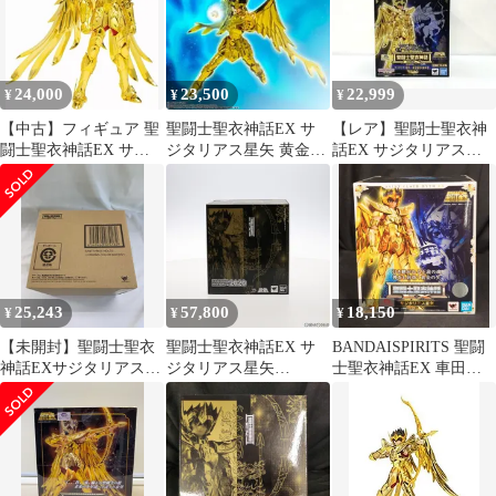
24,000
23,500
22,999
¥
¥
¥
【中古】フィギュア 聖
聖闘士聖衣神話EX サ
【レア】聖闘士聖衣神
闘士聖衣神話EX サジ
ジタリアス星矢 黄金聖
話EX サジタリアス星
タリアス星矢 -黄金聖
衣の継承者
矢 -黄金聖衣の継承者-
衣の継承者- 「聖闘士
未開封
星矢」
25,243
57,800
18,150
¥
¥
¥
【未開封】聖闘士聖衣
聖闘士聖衣神話EX サ
BANDAISPIRITS 聖闘
神話EXサジタリアスア
ジタリアス星矢
士聖衣神話EX 車田正
イオロス ORIGINAL
GOLD24 聖闘士星矢 完
美 サジタリアス星矢
COLOR EDITION
成品 可動フィギュア
TAMASHII NATION
2020&魂ウェブ商店限
定 バンダイスピリッツ