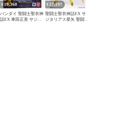
19,360
27,197
¥
¥
バンダイ 聖闘士聖衣神
聖闘士聖衣神話EX サ
話EX 車田正美 サジタ
ジタリアス星矢 聖闘士
リアス・アイオロス
星矢 完成品 可動フィギ
ュア バンダイスピリッ
ツ