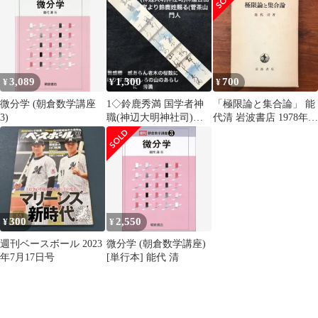
3,089
1,300
700
¥
¥
¥
微分学 (朝倉数学講座
1◇鈴鹿秀満 国学者神
「極限論と集合論」 能
3)
職(神辺大明神社司)神
代清 岩波書店 1978年8
道吉田家より鈴鹿姓賜
月20日 第6刷発行 重版
る(菅茶山門人
☆解析学/位相空間/実数
論/数学基礎論/関数論/
大学数学/理論研究/数理
科学/数学教育/専門書
GVVLVU aaB47nm17
300
2,550
¥
¥
週刊ベースボール 2023
微分学 (朝倉数学講座)
年7月17日号
[単行本] 能代 清