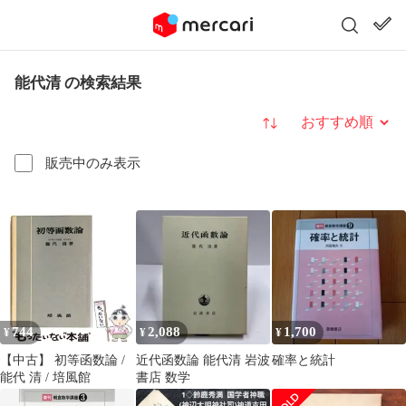
能代清 の検索結果
並び替え
販売中のみ表示
744
2,088
1,700
¥
¥
¥
【中古】 初等函数論 /
近代函数論 能代清 岩波
確率と統計
能代 清 / 培風館
書店 数学