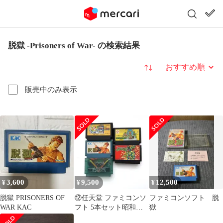
脱獄 -Prisoners of War- の検索結果
並び替え
販売中のみ表示
3,600
9,500
12,500
¥
¥
¥
脱獄 PRISONERS OF
⑫任天堂 ファミコンソ
ファミコンソフト 脱
WAR KAC
フト 5本セット昭和レ
獄
トロ タートルズ スケル