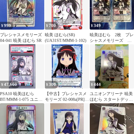
999
700
349
¥
¥
¥
プレシャスメモリーズ
暁美 ほむら(SR)
暁美ほむら 2枚 プレ
04-041 暁美 ほむら SR
(UA31ST/MMM-1-102)
シャスメモリーズ ま
どマギ
47,600
300
444
¥
¥
¥
PSA10 暁美ほむら
【中古】プレシャスメ
ユニオンアリーナ 暁美
BT/MMM-1-075 ユニオ
モリーズ 02-008a[PR]：
ほむら スタートデッキ
ンアリーナ
暁美 ほむら
パラレル プロモ