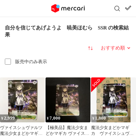
自分を信じてあげようよ 暁美ほむら SSR の検索結
果
並び替え
販売中のみ表示
2,999
7,000
1,800
¥
¥
¥
ヴァイスシュヴァルツ
【極美品】魔法少女ま
魔法少女まどかマギ
魔法少女まどかマギカ
どかマギカ ヴァイスシ
カ ヴァイスシュヴァ