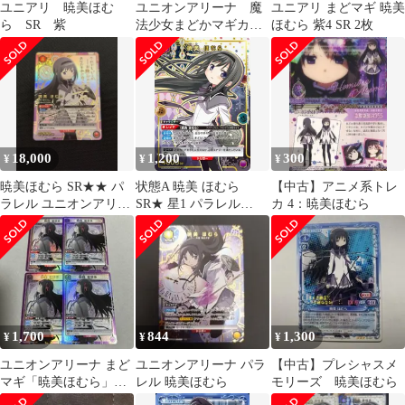
ユニアリ 暁美ほむ
ユニオンアリーナ 魔
ユニアリ まどマギ 暁美
ら SR 紫
法少女まどかマギカ
ほむら 紫4 SR 2枚
暁美ほむら SR4枚
18,000
1,200
300
¥
¥
¥
暁美ほむら SR★★ パ
状態A 暁美 ほむら
【中古】アニメ系トレ
ラレル ユニオンアリー
SR★ 星1 パラレル
カ 4：暁美ほむら
ナ まどマギ サイン パ
UA31BT/MMM-1-041 ユ
ラレル
ニオンアリーナ UNION
ARENA ユニアリ
1,700
844
1,300
¥
¥
¥
ユニオンアリーナ まど
ユニオンアリーナ パラ
【中古】プレシャスメ
マギ「暁美ほむら」
レル 暁美ほむら
モリーズ 暁美ほむら
SR（スーパーレア） ４