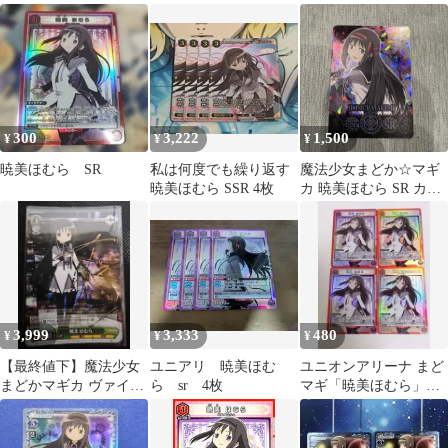
暁美ほむら TD サイン
ュヴァルツ 暁美ほむら
ルツ 暁美ほむら TD
サインカード
箔押し サインカード
300
3,222
1,500
¥
¥
¥
暁美ほむら SR
私は何度でも繰り返す
魔法少女まどか☆マギ
暁美ほむら SSR 4枚
カ 暁美ほむら SR カー
ド
3,999
3,333
480
¥
¥
¥
【最終値下】魔法少女
ユニアリ 暁美ほむ
ユニオンアリーナ まど
まどかマギカ ヴァイス
ら sr 4枚
マギ「暁美ほむら」
シュヴァルツ 暁美ほむ
SR（スーパーレア）４
ら サインカード
枚セット ST