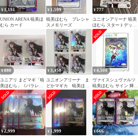
1,191
1,599
777
¥
¥
¥
UNION ARENA 暁美ほ
暁美ほむら プレシャ
ユニオンアリーナ 暁美
むら カード
スメモリーズ
ほむら スタートデッキ
パラレル プロモ
880
3,450
4,500
¥
¥
¥
ユニアリ まどマギ「暁
ユニオンアリーナ ま
ヴァイスシュヴァルツ
美ほむら」《パラレ
どかマギカ 暁美ほむ
暁美ほむら サイン 輝け
ル》R★（レア★）２
ら R パラレル ４
記憶の光たち/【BT】
枚セット ST
枚
2,999
1,999
666
¥
¥
¥