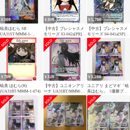
300
300
5,700
¥
¥
¥
暁美ほむら SR
【中古】プレシャスメ
【中古】プレシャスメ
UA31ST/MMM-1-
モリーズ 03-042a[PR]：
モリーズ 04-041a[SP]：
102【ユニオンアリー
暁美 ほむら
(ホロ)暁美 ほむら(斎藤
ナ】
千和金箔押しサイン入
り)
700
320
3,280
¥
¥
¥
暁美 ほむら(R)
【中古】ユニオンアリ
ユニアリ まどマギ「暁
(UA31BT/MMM-1-074)
ーナ UA31BT/MMM-1-
美ほむら」《優勝プロ
041[SR]：(キラ)暁美 ほ
モーションカード》４
むら
枚セット