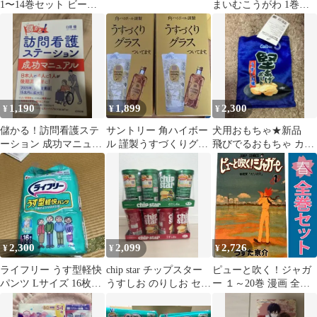
1〜14巻セット ビーム
まいむこうがわ 1巻初
コミックス
版 特典付き
1,190
1,899
2,300
¥
¥
¥
儲かる！訪問看護ステ
サントリー 角ハイボー
犬用おもちゃ★新品
ーション 成功マニュア
ル 謹製うすづくりグラ
飛びでるおもちゃ カル
ル 臼居優
ス 2個セット
ビー 堅あげポテト うす
しお味
2,300
2,099
2,726
¥
¥
¥
ライフリー うす型軽快
chip star チップスター
ピューと吹く！ジャガ
パンツ Lサイズ 16枚入
うすしお のりしお セッ
ー １～20巻 漫画 全巻
×2袋
ト売り
セット 完結 ジャンプコ
ミックス うすた京介 集