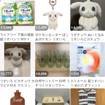
巻
3,490
2,499
4,500
¥
¥
¥
ライフリー 下着の感覚
ポケモンセンター ぽこ
うすチュウ ぬいぐるみ
超うすパンツ Mサイズ
あポケモン うすいろピ
うすいろピカチュウ ぽ
24枚入 2袋
カチュウ マスコット う
こあポケモン
すチュウ
2,777
6,666
350
¥
¥
¥
うすいろ ピカチュウ カ
白州サントリー 白州 う
エリエール 超うすパン
ラビナ付き マスコット
すづくりタンブラー
ツ めだたずフィット 下
うすチュウ ぽこあポケ
340ml 9個うすづくりタ
着爽快 ホワイト L アテ
モン
ンブラー
ント