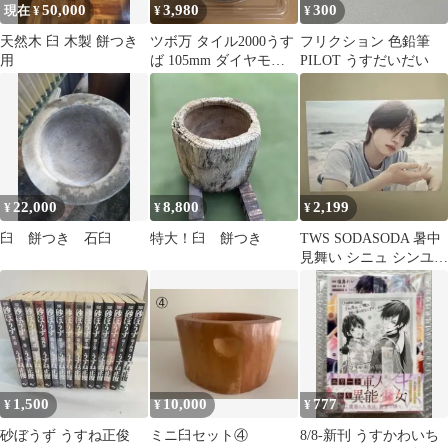
50,000
3,980
300
現在 ¥
¥
¥
天然木 臼 木製 餅つき
ツボ万 タイル2000うす
フリクション 色鉛筆
用
ば 105mm ダイヤモン
PILOT うすだいだい
ドカッター 複数枚あ
り！
22,000
8,800
2,199
¥
¥
¥
臼 餅つき 石臼
特大！臼 餅つき
TWS SODASODA 暑中
見舞い シニュ シンユ
ポストカード そうだは
うす
1,500
10,000
777
¥
¥
¥
砂ぼうず うすね正俊
ミニ臼セット④
8/8-新刊 うすかわいち