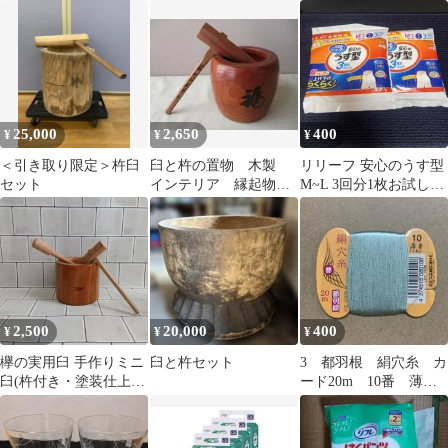
鉢カバー インテリア オ
2袋セット
ブジェ
25,000
2,650
400
¥
¥
¥
＜引き取り限定＞杵臼
臼と杵の置物 木製
リリーフ 安心のうす型
セット
インテリア 縁起物
M~L 3回分1枚お試し用
土産品
2枚セット
2,500
20,000
400
¥
¥
¥
欅の実用臼 手作りミニ
臼と杵セット
3 都羽根 絹穴糸 カ
臼(杵付き・塗装仕上
ード20m 10番 薄青
げ・ストレート型)
(うすあお)