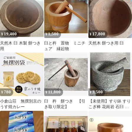
19,400
1,500
17,800
¥
¥
¥
天然木 臼 木製 餅つき
臼と杵 置物 ミニチ
天然木 餅つき用 臼
用
ュア 縁起物
780
11,800
3,500
¥
¥
¥
小倉山荘 無撰別京の
臼 杵 餅つき 【引
【未使用】すり鉢 すり
うす焼カレー
き取り限定】
こぎ棒 花崗岩 石臼 ス
パイス クロックヒン 乳
鉢 M32