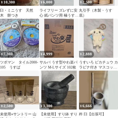
10,300
6,000
2,500
¥
¥
¥
臼・ミニうす 天然
ライフリー ズレずに安
丸引手（木製・うす
木 餅つき
心 紙パンツ用 極うすパ
底）
ッド まとめ売り
7,300
4,999
2,888
¥
¥
¥
ツボマン タイル2000-
サルバ うす型やわ楽パ
うすいろ ピカチュウ カ
105 うすば
ンツ M-Lサイズ 102枚
ラビナ付き マスコット
うすチュウ ぽこあポケ
モン
2,500
3,300
6,666
¥
¥
¥
未使用⭐︎サントリー 山
【未使用】すり鉢 すり
杵 臼【出張可】