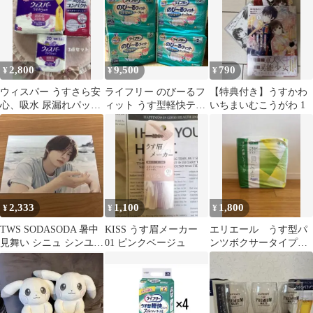
英社（少年コミック）
2,800
9,500
790
¥
¥
¥
ウィスパー うすさら安
ライフリー のびーるフ
【特典付き】うすかわ
心、吸水 尿漏れパッド
ィット うす型軽快テー
いちまいむこうがわ 1
、まとめ売り♡
プ止め SM 22枚
2,333
1,100
1,800
¥
¥
¥
TWS SODASODA 暑中
KISS うす眉メーカー
エリエール うす型パ
見舞い シニュ シンユ
01 ピンクベージュ
ンツボクサータイプ
ポストカード そうだは
Lサイズ
うす