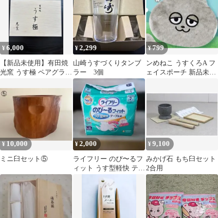
6,000
2,299
799
¥
¥
¥
【新品未使用】有田焼
山崎うすづくりタンブ
ンめねこ うすくろA フ
光窯 うす極 ペアグラス
ラー 3個
ェイスポーチ 新品未使
木箱入り
用
10,000
2,000
9,100
¥
¥
¥
ミニ臼セット⑤
ライフリー のび〜るフ
みかげ石 もち臼セット
ィット うす型軽快 テー
2合用
プ止め Lサイズ 20枚