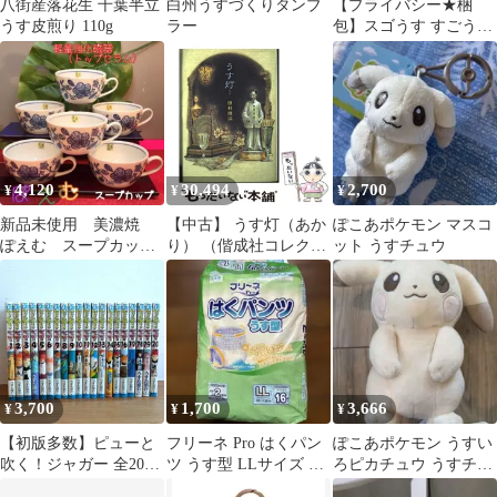
八街産落花生 千葉半立
白州うすづくりタンブ
【プライバシー★梱
うす皮煎り 110g
ラー
包】スゴうす すごうす
1000 コンドーム 12個入
り ×3箱セット （避妊
具 ゴム スキン）
4,120
30,494
2,700
¥
¥
¥
新品未使用 美濃焼
【中古】 うす灯（あか
ぽこあポケモン マスコ
ぽえむ スープカップ
り） （偕成社コレクシ
ット うすチュウ
【全6点】花 フラワ
ョン） / 田村 理江 / 偕
ー 白磁 うすかる
成社
3,700
1,700
3,666
¥
¥
¥
【初版多数】ピューと
フリーネ Pro はくパン
ぽこあポケモン うすい
吹く！ジャガー 全20巻
ツ うす型 LLサイズ 16
ろピカチュウ うすチュ
セット うすた京介 全
枚入
ウ ぬいぐるみ