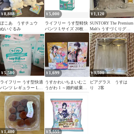
8,888
5,000
1,120
¥
¥
¥
ぽこあ うすチュウ
ライフリー うす型軽快
SUNTORY The Premium
ぬいぐるみ
パンツ Lサイズ 20枚入
Malt's うすづくりグラ
4パック
ス 3個
5,500
1,699
3,500
¥
¥
¥
ライフリー うす型快適
うすかわいちまいむこ
ビアグラス うすは
パンツ レギュラー Lサ
うがわ 1 ～婚約破棄さ
り 2客
イズ 28枚 ４個セット
れた二度目の人生、あ
やかしを視る目…
1,400
5,555
¥
¥