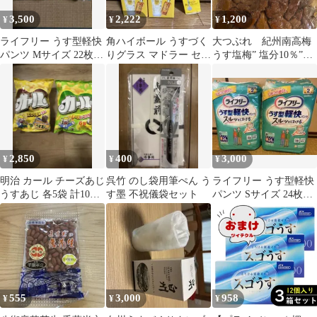
3,500
2,222
1,200
¥
¥
¥
ライフリー うす型軽快
角ハイボール うすづく
大つぶれ 紀州南高梅
パンツ Mサイズ 22枚
りグラス マドラー セッ
うす塩梅” 塩分10％”
入 2パックセット
ト
700g
2,850
400
3,000
¥
¥
¥
明治 カール チーズあじ
呉竹 のし袋用筆ぺん う
ライフリー うす型軽快
うすあじ 各5袋 計10袋
す墨 不祝儀袋セット
パンツ Sサイズ 24枚入
セット
2袋
555
3,000
958
¥
¥
¥