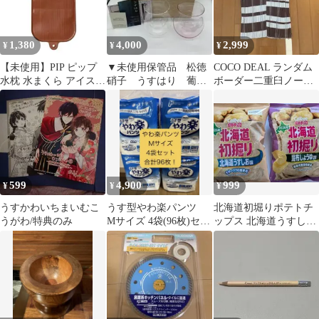
1,380
4,000
2,999
¥
¥
¥
【未使用】PIP ピップ
▼未使用保管品 松徳
COCO DEAL ランダム
水枕 水まくら アイスピ
硝子 うすはり 葡萄
ボーダー二重臼ノース
ロー うす型 天然ゴム製
酒器 ペアグラス 赤
リニット
白 木箱付き
599
4,900
999
¥
¥
¥
うすかわいちまいむこ
うす型やわ楽パンツ
北海道初堀りポテトチ
うがわ/特典のみ
Mサイズ 4袋(96枚)セッ
ップス 北海道うすしお
ト売り
味 昆布しょうゆ味
53g各1袋