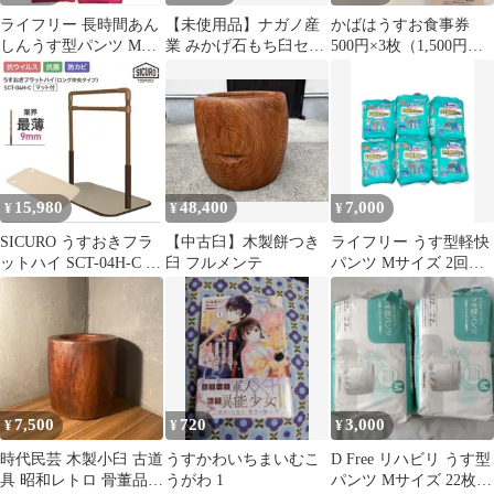
ライフリー 長時間あん
【未使用品】ナガノ産
かばはうすお食事券
しんうす型パンツ Mサ
業 みかげ石もち臼セッ
500円×3枚（1,500円
イズ 80枚 新改良
ト1升用 DVD付き 石臼
分）➕かば特製カレー3
杵2本
箱
15,980
48,400
7,000
¥
¥
¥
SICURO うすおきフラ
【中古臼】木製餅つき
ライフリー うす型軽快
ットハイ SCT-04H-C 手
臼 フルメンテ
パンツ Mサイズ 2回分
すり 矢崎化工 シクロ
22枚入 6パック
7,500
720
3,000
¥
¥
¥
時代民芸 木製小臼 古道
うすかわいちまいむこ
D Free リハビリ うす型
具 昭和レトロ 骨董品
うがわ 1
パンツ Mサイズ 22枚入