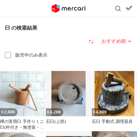
臼 の検索結果
並び替え
販売中のみ表示
2,000
4,200
4,800
¥
¥
¥
欅の実用臼 手作りミニ
石臼(上部)
石臼 手動式 調理器具
臼(杵付き・無塗装・ス
トレート型)