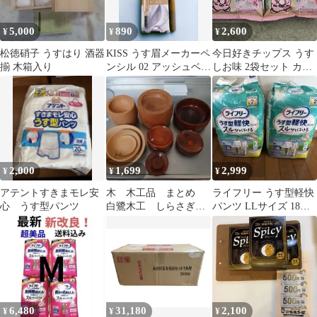
5,000
890
2,600
¥
¥
¥
松徳硝子 うすはり 酒器
KISS うす眉メーカーペ
今日好きチップス うす
揃 木箱入り
ンシル 02 アッシュベー
しお味 2袋セット カー
ジュ
ド付き
2,000
1,699
2,999
¥
¥
¥
アテントすきまモレ安
木 木工品 まとめ
ライフリー うす型軽快
心 うす型パンツ
白鷺木工 しらさぎ
パンツ LLサイズ 18枚
椀 ボウル ミニ
入 2パック
臼 茶托
6,480
31,180
2,100
¥
¥
¥