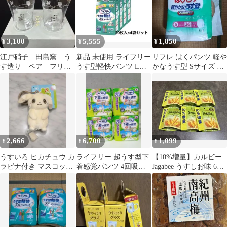
3,100
5,555
1,850
¥
¥
¥
江戸硝子 田島窯 う
新品 未使用 ライフリー
リフレ はくパンツ 軽や
す造り ペア フリー
うす型軽快パンツ Lサ
かなうす型 Sサイズ 36
カップ 2客 田島硝子
イズ 20枚×4袋セット
枚入
2,666
6,700
1,099
¥
¥
¥
うすいろ ピカチュウ カ
ライフリー 超うす型下
【10%増量】カルビー
ラビナ付き マスコット
着感覚パンツ 4回吸収
Jagabee うすしお味 6袋
うすチュウ ぽこあ ポ
Lサイズ 28枚×4袋
セット
ケモン