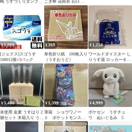
崎 うすづくりタンブラ
こぎ棒 花崗岩 石臼 ス
ー 3個セット
パイス クロックヒン 乳
鉢 M40
1,000
369
1,250
¥
¥
¥
[ジェクス]スゴうす
単色折り紙 100枚入り
ワールドダイスター し
100012個×3パック
（うすおうど）
りうす湯 ロッカーキー
ホルダー 未開封品
5,480
1,399
4,999
¥
¥
¥
未使用 金麦 うすはり 2
筆箱 ショウワノー
ポケセン うすチュ
個セット 木箱入り うす
ト ポケットモンスタ
ウ ぬいぐるみ 5
はりグラス
ー うす型 ポケモ
ン ペンケース