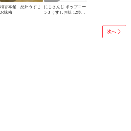
梅香本舗 紀州うすじ
にじさんじ ポップコー
お味梅
ン3 うすしお味 12袋入
り 未開封BOX
次へ