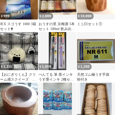
999
2,800
10,000
¥
¥
¥
JEX スゴうす 1000 3箱
おうすの里 京梅酒 5本
ミニ臼セット①
セット❣️
セット 180ml 飲み比べ
未開栓
1,111
1,099
1,200
¥
¥
¥
【おにぎりくん】クリ
ぺんてる 筆 黒インキ
天然ゴム極うす手袋
ーム感スクイーズ う
うす墨インキ 2種セッ
粉付き
すパリ袋 おにぎりキー
ト
ホルダー付き