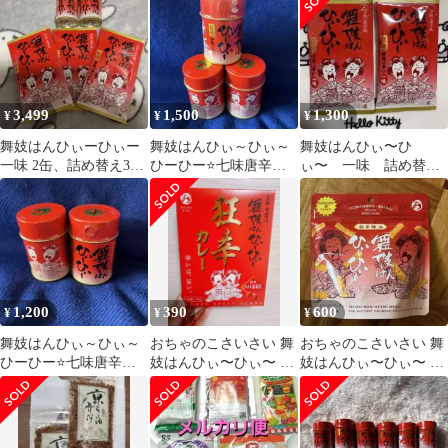
子山椒
ス 激辛 調味料
3,499
1,500
1,300
¥
¥
¥
舞妓はんひぃーひぃー
舞妓はんひぃ～ひぃ～
舞妓はんひぃ〜ひ
一味 2缶、詰め替え3袋
ひーひー⭐️七味唐辛子
ぃ〜 一味 詰め替え
新品未開封 狂辛
３個セット狂辛 国産
用
ハバネロ柚子山椒
1,200
390
600
¥
¥
¥
舞妓はんひぃ～ひぃ～
おちゃのこさいさい 舞
おちゃのこさいさい 舞
ひーひー⭐️七味唐辛子 2
妓はんひぃ〜ひぃ〜 狂
妓はんひぃ〜ひぃ〜 ポ
缶セット狂辛 国産ハ
辛カレー
テトスティック
バネロ柚子山椒