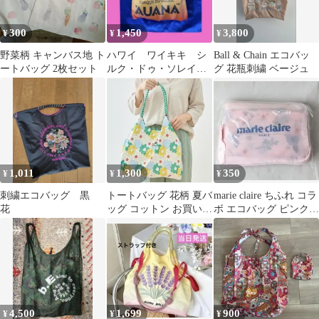
300
1,450
3,800
¥
¥
¥
野菜柄 キャンバス地 ト
ハワイ ワイキキ シ
Ball & Chain エコバッ
ートバッグ 2枚セット
ルク・ドゥ・ソレイユ
グ 花瓶刺繍 ベージュ
AUANA エコバッグ
非売品
1,011
1,300
350
¥
¥
¥
刺繍エコバッグ 黒
トートバッグ 花柄 夏バ
marie claire ちふれ コラ
花
ッグ コットン お買い物
ボ エコバッグ ピンク
バッグ 軽量 新品未使用
花柄
4,500
1,699
900
¥
¥
¥