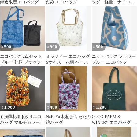
鎌倉限定エコバッグ
たみ エコバッグ
ッグ 軽量 ナイロ
ン トートバッグ 花
柄
500
900
500
¥
¥
¥
エコバッグ 2点セット
ミッフィー エコバッグ
ニットバッグ フラワー
ブルー 花柄 ブラック
Sサイズ 花柄 ベージ
ブルー エコバッグ
ュ
1,980
400
1,200
¥
¥
¥
❰強羅花壇❱絞りエコ
NaRaYa 花柄折りたたみ
COCO FARM &
バッグ マルチカラー☆
綿バッグ
WINERY エコバッグ ト
新品未使用
ートバッグ