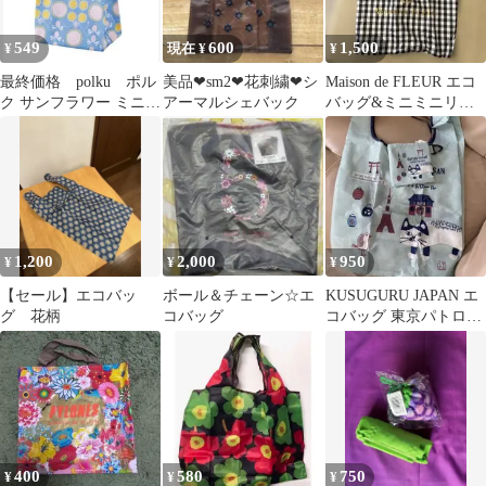
549
600
1,500
¥
現在 ¥
¥
最終価格 polku ポル
美品❤︎sm2❤︎花刺繍❤︎シ
Maison de FLEUR エコ
ク サンフラワー ミニ
アーマルシェバック
バッグ&ミニミニリボ
エコバッグ 軽量 北
ントート
欧
1,200
2,000
950
¥
¥
¥
【セール】エコバッ
ボール＆チェーン☆エ
KUSUGURU JAPAN エ
グ 花柄
コバッグ
コバッグ 東京パトロー
ル 猫柄Lサイズ
400
580
750
¥
¥
¥