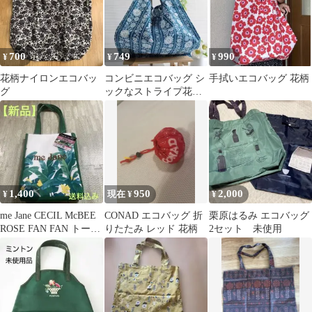
700
749
990
¥
¥
¥
花柄ナイロンエコバッ
コンビニエコバッグ シ
手拭いエコバッグ 花柄
グ
ックなストライプ花柄
ブルーグリーン レジ袋
型 お弁当に
1,400
950
2,000
¥
現在 ¥
¥
me Jane CECIL McBEE
CONAD エコバッグ 折
栗原はるみ エコバッグ
ROSE FAN FAN トート
りたたみ レッド 花柄
2セット 未使用
バッグ