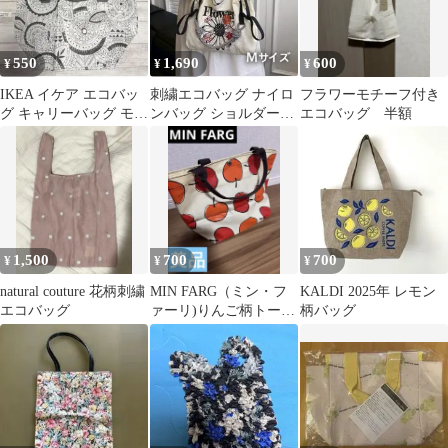
550
1,690
600
¥
¥
¥
IKEA イケア エコバッ
刺繍エコバッグ ナイロ
フラワーモチーフ付き
グ キャリーバッグ モノ
ンバッグ ショルダース
エコバッグ 半額
トーン 花柄 ボタニカ
トラップ付き おしゃれ
ル S
花柄 M
1,500
700
700
¥
¥
¥
natural couture 花柄刺繍
MIN FARG（ミン・フ
KALDI 2025年 レモン
エコバッグ
ァーリ)りんご柄トート
柄バッグ
バッグ 保冷バッグ付