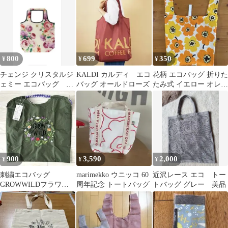
花柄 M
800
699
350
¥
¥
¥
チェンジ クリスタルジ
KALDI カルディ エコ
花柄 エコバッグ 折りた
ェミー エコバッグ 花
バッグ オールドローズ
たみ式 イエロー オレン
柄
ジ
900
3,590
2,000
¥
¥
¥
刺繍エコバッグ
marimekko ウニッコ 60
近沢レース エコ トー
GROWWILDフラワー
周年記念 トートバッグ
トバッグ グレー 美品
柄