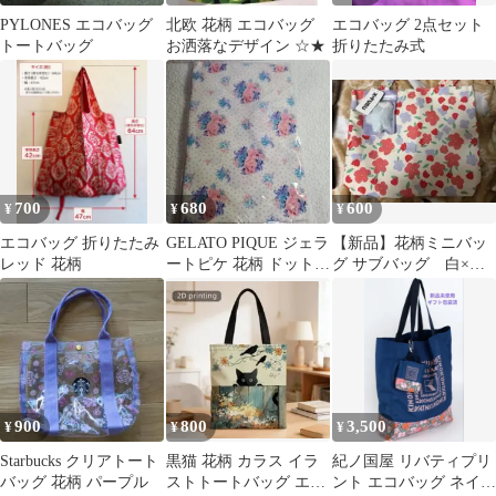
PYLONES エコバッグ
北欧 花柄 エコバッグ
エコバッグ 2点セット
トートバッグ
お洒落なデザイン ☆★
折りたたみ式
700
680
600
¥
¥
¥
エコバッグ 折りたたみ
GELATO PIQUE ジェラ
【新品】花柄ミニバッ
レッド 花柄
ートピケ 花柄 ドット
グ サブバッグ 白×花
エコバッグ トートバッ
柄 ハンドバッグ ト
グ
ートバッグ
900
800
3,500
¥
¥
¥
Starbucks クリアトート
黒猫 花柄 カラス イラ
紀ノ国屋 リバティプリ
バッグ 花柄 パープル
ストトートバッグ エコ
ント エコバッグ ネイビ