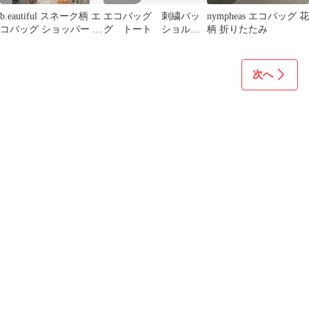
b.eautiful スネーク柄 エ
エコバッグ 刺繍バッ
nympheas エコバッグ 花
コバッグ ショッパー ビ
グ トート ショルダ
柄 折りたたみ
ューティフル
ー ストラップ 花
ボール ナイロン
次へ