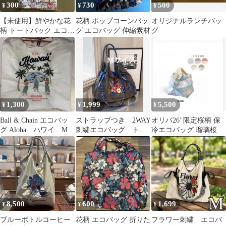
300
730
500
¥
¥
¥
【未使用】鮮やかな花
花柄 ポップコーンバッ
オリジナルランチバッ
柄 トートバック エコバ
グ エコバッグ 伸縮素材
グ
ッグ ビニールバッグ
1,300
1,999
5,500
¥
¥
¥
Ball & Chain エコバッ
ストラップつき 2WAY
オリバ26' 限定桜柄 保
グ Aloha ハワイ M
刺繍エコバッグ トー
冷エコバッグ 瑠璃桜
トバッグ 花柄 人
気 斜めがけ
8,500
600
1,699
¥
¥
¥
ブルーボトルコーヒー
花柄 エコバッグ 折りた
フラワー刺繍 エコバ