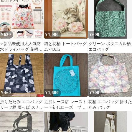
620
1,000
600
¥
¥
¥
✨新品未使用大人気防
猫と花柄 トートバッグ
グリーン ボタニカル柄
水ドライバッグ 花柄
35×40cm
エコバッグ
37.5×25.5cm海プール軽
量
460
1,600
700
¥
¥
¥
折りたたみ エコバッグ
近沢レース店 レースト
花柄 エコバッグ 折りた
リーフ柄 葉っぱ スナッ
ート初代ローズ ブル
たみ バッグ
プボタン留め
ー