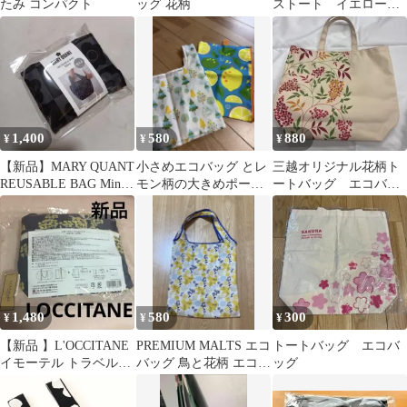
たみ コンパクト
ッグ 花柄
ストート イエロー黄
色 初代ローズ サブバ
ッグエコバッグ薔薇
1,400
580
880
¥
¥
¥
【新品】MARY QUANT
小さめエコバッグ とレ
三越オリジナル花柄ト
REUSABLE BAG Mini
モン柄の大きめポー
ートバッグ エコバッ
エコバッグ
チ？
グ
1,480
580
300
¥
¥
¥
【新品 】L'OCCITANE
PREMIUM MALTS エコ
トートバッグ エコバ
イモーテル トラベルバ
バッグ 鳥と花柄 エコバ
ッグ
ッグ エコバッグ
ッグ 中古美品送料込