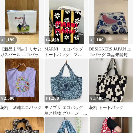
バッグ
ー❤新品未開封❤ギフ
ト包装済
1,199
4,499
1,100
¥
¥
¥
【新品未開封】リサと
MARNI エコバッグ
DESIGNERS JAPAN エ
ガスパール エコバッグ
トートバッグ マルニ
コバッグ 新品未開封
パリ エッフェル塔 ブル
マーケット 新品 フ
ーミング中西
ラワー柄
2,500
1,200
1,480
¥
¥
¥
花柄 刺繍エコバッグ
モノプリ エコバッグ
花柄 トートバッグ
鳥と植物 グリーン フ
ランス