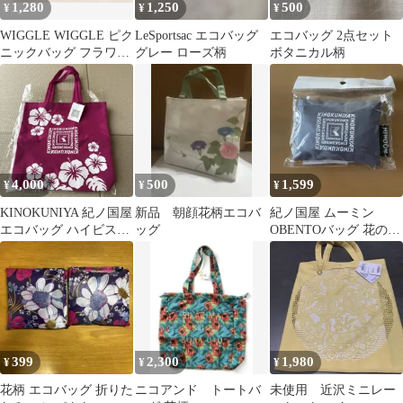
1,280
1,250
500
¥
¥
¥
WIGGLE WIGGLE ピク
LeSportsac エコバッグ
エコバッグ 2点セット
ニックバッグ フラワー
グレー ローズ柄
ボタニカル柄
柄 ブルー レインボー
4,000
500
1,599
¥
¥
¥
KINOKUNIYA 紀ノ国屋
新品 朝顔花柄エコバ
紀ノ国屋 ムーミン
エコバッグ ハイビスカ
ッグ
OBENTOバッグ 花のポ
ス柄
ルカ
399
2,300
1,980
¥
¥
¥
花柄 エコバッグ 折りた
ニコアンド トートバ
未使用 近沢ミニレー