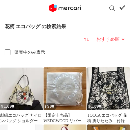
花柄 エコバッグ の検索結果
並び替え
販売中のみ表示
1,690
980
1,090
¥
¥
¥
刺繍エコバッグ ナイロ
【限定非売品】
TOCCA エコバッグ 花
ンバッグ ショルダース
WEDGWOOD リバーシ
柄 折りたたみ 付録
トラップ付き おしゃれ
ブル エコバッグ 花柄