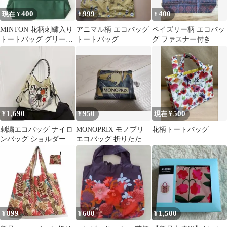
400
999
400
現在 ¥
¥
¥
MINTON 花柄刺繍入り
アニマル柄 エコバッグ
ペイズリー柄 エコバッ
トートバッグ グリーン
トートバッグ
グ ファスナー付き
【未使用品】
1,690
950
500
¥
¥
現在 ¥
刺繍エコバッグ ナイロ
MONOPRIX モノプリ
花柄トートバッグ
ンバッグ ショルダース
エコバッグ 折りたたみ
トラップ付き おしゃれ
ボタニカル
花柄 M
899
600
1,500
¥
¥
¥