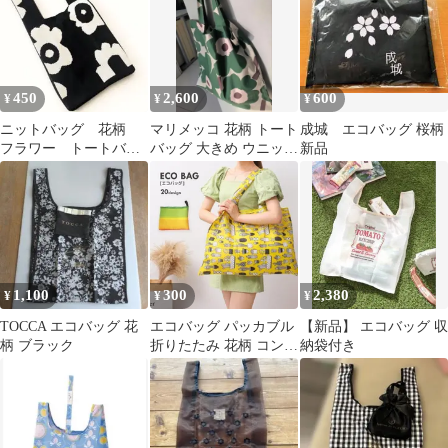
450
2,600
600
¥
¥
¥
ニットバッグ 花柄
マリメッコ 花柄 トート
成城 エコバッグ 桜柄
フラワー トートバッ
バッグ 大きめ ウニッコ
新品
グ サブバッグ エコ
緑
バッグ ミニ
1,100
300
2,380
¥
¥
¥
TOCCA エコバッグ 花
エコバッグ パッカブル
【新品】 エコバッグ 収
柄 ブラック
折りたたみ 花柄 コンパ
納袋付き
クト お買い物バッグ お
しゃれ 買い物バッグ 軽
量 シンプル サブバッグ
ショッピングバッグ 手
さげ