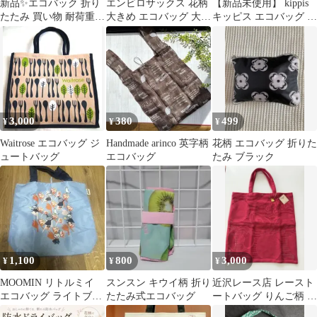
新品✨エコバック 折り
エンビロサックス 花柄
【新品未使用】 kippis
たたみ 買い物 耐荷重
大きめ エコバッグ 大容
キッピス エコバッグ 花
25kg ショッピング 防
量 軽量 コンパクト
柄
水 耐久
3,000
380
499
¥
¥
¥
Waitrose エコバッグ ジ
Handmade arinco 英字柄
花柄 エコバッグ 折りた
ュートバッグ
エコバッグ
たみ ブラック
1,100
800
3,000
¥
¥
¥
MOOMIN リトルミイ
スンスン キウイ柄 折り
近沢レース店 レースト
エコバッグ ライトブル
たたみ式エコバッグ
ートバッグ りんご柄 レ
ー
ッド