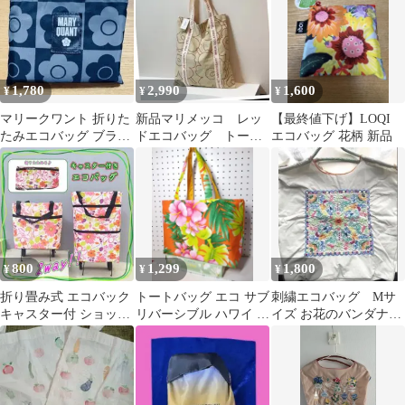
1,780
2,990
1,600
¥
¥
¥
マリークワント 折りた
新品マリメッコ レッ
【最終値下げ】LOQI
たみエコバッグ ブラッ
ドエコバッグ トート
エコバッグ 花柄 新品
ク グレー 格子柄
バッグ marimekko限定
品未使用
800
1,299
1,800
¥
¥
¥
折り畳み式 エコバック
トートバッグ エコ サブ
刺繍エコバッグ Mサ
キャスター付 ショッピ
リバーシブル ハワイ ハ
イズ お花のバンダナ柄
ングカート 伸縮バッグ
イビスカス 葉 ハンドメ
FLOWER BANDANA フ
2輪
イド
ラワー