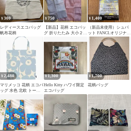
300
750
1,400
¥
¥
¥
レディースエコバッグ
【新品】花柄 エコバッ
（新品未使用）シュパ
帆布花柄
グ 折りたたみ 大小２枚
ット FANCLオリジナル
組
エコバッグ Sサイズ
2,480
1,300
1,700
¥
¥
¥
マリメッコ 花柄 エコバ
Hello Kitty ハワイ限定
花柄バッグ
ッグ 水色 北欧 トート
エコバッグ
バッグ ウニッコ