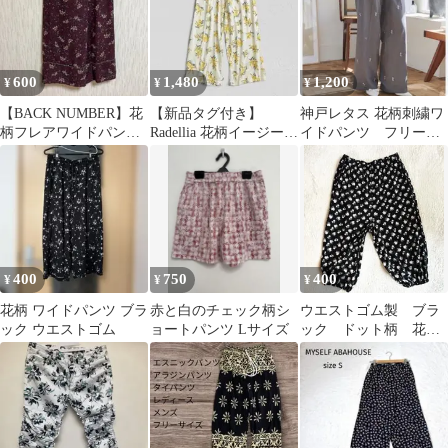
600
1,480
1,200
¥
¥
¥
【BACK NUMBER】花
【新品タグ付き】
神戸レタス 花柄刺繍ワ
柄フレアワイドパンツ
Radellia 花柄イージーパ
イドパンツ フリーサ
Ｍサイズ
ンツ ワイドパンツ M
イズ
400
750
400
¥
¥
¥
花柄 ワイドパンツ ブラ
赤と白のチェック柄シ
ウエストゴム製 ブラ
ック ウエストゴム
ョートパンツ Lサイズ
ック ドット柄 花
柄 サイズL