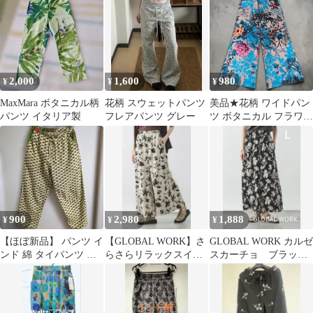
2,000
1,600
980
¥
¥
¥
MaxMara ボタニカル柄
花柄 スウェットパンツ
美品★花柄 ワイドパン
パンツ イタリア製
フレアパンツ グレー
ツ ボタニカル フラワー
プリント イージーパン
ツ M
900
2,980
1,888
¥
¥
¥
【ほぼ新品】 パンツ イ
【GLOBAL WORK】さ
GLOBAL WORK カルゼ
ンド 綿 タイパンツ ア
らさらリラックスイー
スカーチョ ブラック
ジア 花柄 ベージュ
ジーパンツ
花柄イージーパンツ
接触冷感