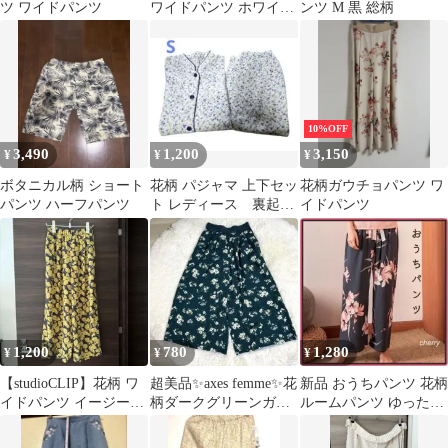
ツ ワイドパンツ
ワイドパンツ ホワイト
ンツ M 黒 総柄
×ブラック M
10%OFF
3,490
1,200
3,150
¥
¥
¥
ボタニカル柄 ショート
花柄 パジャマ 上下セッ
花柄ガウチョパンツ ワ
パンツ ハーフパンツ
ト レディース 裏起
イドパンツ
毛 Sサイズ
1,200
780
1,280
¥
¥
¥
【studioCLIP】花柄 ワ
超美品✨axes femme✨花
新品 おうちパンツ 花柄
イドパンツ イージーパ
柄ダークグリーンガウ
ルームパンツ ゆったり
ンツ ネイビー イエロー
チョパンツ✨Mサイズ
ダークブルー かわいい