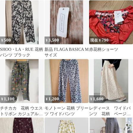
ュ
500
3,500
790
¥
¥
現在 ¥
SHOO・LA・RUE 花柄
新品 FLAGA BASICA M
赤花柄ショーツ
パンツ ブラック
サイズ
1,100
1,200
1,600
¥
¥
¥
チチカカ 花柄 ウエス
モノトーン 花柄 プリー
レディース ワイドパ
トリボン カジュアルパ
ツ ワイドパンツ
ンツ 花柄 ベージ
ンツ カーキ
ュ マタニティ 産前
産後