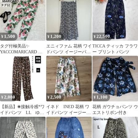
1,500
1,200
22,500
¥
¥
¥
タグ付極美品✨
エニィファム 花柄 ワイ
TICCA ティッカ フラワ
YACCOMARICARD 定
ドパンツ イージーパン
ー プリント パンツ
価31,900 花柄 総柄 パ
ツ スカーチョ スカンツ
ンツ
2,080
2,500
1,100
¥
¥
¥
【新品】❀接触冷感*ワ
イネド INED 花柄 ワ
花柄 ガウチョパンツ ウ
イドパンツ LL ゆる
イドパンツ イージーパ
エストリボン付き
らく プリントパンツ
ンツ M
❀