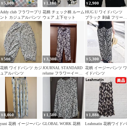
5,000
1,100
2,900
¥
¥
¥
Addy club フラワープリ
花柄 チェック柄 ルーム
HUG.U ワイドパンツ
ント カジュアルパンツ
ウェア 上下セット
ブラック 刺繍 フリーサ
イズ
500
3,300
5,300
¥
¥
¥
花柄 ワイドパンツ カジ
JOURNAL STANDARD
花柄 イージーパンツ ワ
ュアルパンツ
relume フラワーイージ
イドパンツ
ーパンツ
8,000
1,500
1,888
¥
¥
¥
yuni 花柄 イージーパン
GLOBAL WORK 花柄
Leahmatin 花柄ワイドパ