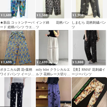
1,600
1,580
1,900
¥
¥
¥
★新品 コットンテーパ
インド綿 花柄パン
しまむら 花柄刺繍パン
ード 総柄パンツ ウエス
ツ
ツ
トゴム M〜L 花柄ブル
ー
1,699
2,699
3,800
¥
¥
¥
ボタニカル調 花•葉柄
mily bilet クラシカルエ
【美】RMAF 花刺繍イ
ワイドパンツ イージー
ルフ 花柄レース切り替
ージーパンツ
パンツ ウエストゴム M
えスウェットパンツ
サイズ