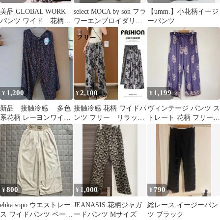
美品 GLOBAL WORK
select MOCA by son フラ
【umm.】小花柄イージ
パンツ ワイド 花柄
ワーエンブロイダリー
ーパンツ
ウエストゴム ウエス
シアーワイドパンツ
トリボン
1,200
2,100
1,199
¥
¥
¥
新品 接触冷感 多色
接触冷感 花柄 ワイドパ
ヴィンテージ パンツ ス
系花柄 レーヨンワイド
ンツ フリー リラック
トレート 花柄 フリー
パンツ LL
ス ウエストゴム ゆっ
紫 ベロア調 お出かけ
たり 美脚
800
1,000
790
¥
¥
¥
ehka sopo ウエストレー
JEANASIS 花柄ジャガ
総レース イージーパン
ス ワイドパンツ ベージ
ードパンツ Mサイズ
ツ ブラック