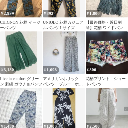
2,999
892
1,800
¥
¥
¥
CHIGNON 花柄 イージ
UNIQLO 花柄カジュア
【最終価格・近日削
ーパンツ
ルパンツ Lサイズ
除】花柄 ワイドパンツ
ガウチョパンツ M コッ
トン100％
3,180
1,698
800
¥
¥
¥
Live in comfort グリー
アメリカンホリック
花柄プリント ショー
ン 刺繍 ガウチョパンツ
パンツ ブルー ホワ
トパンツ
イト 花柄 イージーパ
ンツ トロミ 上品
1,480
1,000
2,500
¥
¥
¥