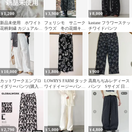
1,200
3,900
8,000
¥
¥
¥
新品未使用 ホワイト
フェリシモ サニーク
kastane フラワーステッ
花柄刺繍 カジュアルパ
ラウズ 冬の花畑キュ
チワイドパンツ
ンツ
ロパン サイズM
10,000
1,800
900
¥
¥
¥
カットワークエンブロ
LOWRYS FARM タック
高島ちぢみレディース
イダリーパンツ(購入時
ワイドイージーパン
パンツ Sサイズ 日本
の価格:17600円)
ツ 花柄10 M
製
2,790
5,000
4,800
¥
¥
¥