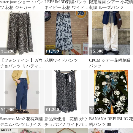
sister jane ショートパン
LEPSIM 3D刺繍パンツ
限定展開 シアー 小花柄
ツ 花柄 ジャガード
ネイビー 花柄 ワイドパ
刺繍 ルーズパンツ
ンツ
1,290
1,799
5,300
¥
¥
¥
【フォンテイン 】ガウ
花柄ワイドパンツ
CPCM シアー花柄刺繍
チョパンツ リバティ柄
パンツ
花柄 ネイビー M レト
ロ
1,900
1,200
1,350
¥
¥
¥
Samansa Mos2 花柄刺繍
新品未使用 花柄 ガウ
BANANA REPUBLIC 花
デニムパンツ Lサイズ
チョパンツ ワイドパン
柄パンツ 00
ツ 4L