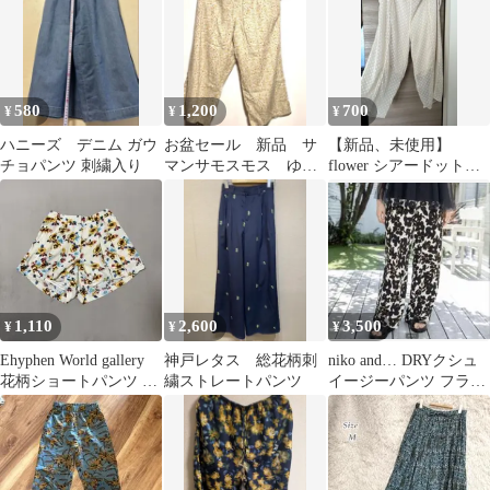
580
1,200
700
¥
¥
¥
ハニーズ デニム ガウ
お盆セール 新品 サ
【新品、未使用】
チョパンツ 刺繍入り
マンサモスモス ゆっ
flower シアードットフ
たり 小花柄 綿 パ
リルパンツ
ンツ ナチュラル
1,110
2,600
3,500
¥
¥
¥
Ehyphen World gallery
神戸レタス 総花柄刺
niko and… DRYクシュ
花柄ショートパンツ キ
繍ストレートパンツ
イージーパンツ フラワ
ュロット F
ー ホワイト