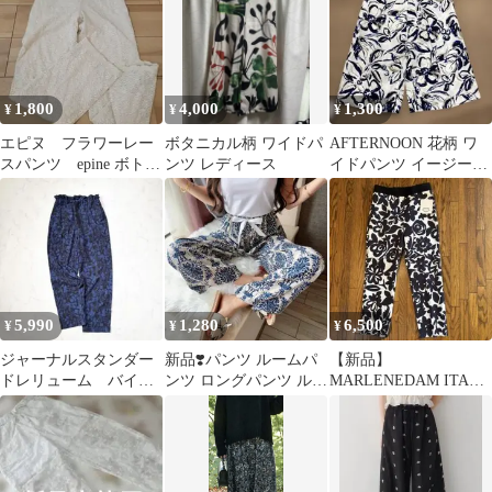
1,800
4,000
1,300
¥
¥
¥
エピヌ フラワーレー
ボタニカル柄 ワイドパ
AFTERNOON 花柄 ワ
スパンツ epine ボトム
ンツ レディース
イドパンツ イージーパ
ス フェミニン
ンツ
5,990
1,280
6,500
¥
¥
¥
ジャーナルスタンダー
新品❣️パンツ ルームパ
【新品】
ドレリューム バイカ
ンツ ロングパンツ ルー
MARLENEDAM ITALY
ラーフラワーイージー
ムウェア パジャマ♢格
花柄 パンツ
パンツ ブルー
安 L