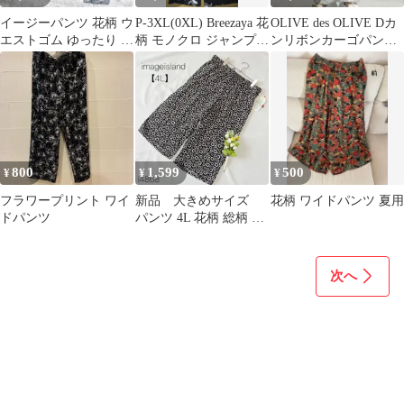
イージーパンツ 花柄 ウ
P-3XL(0XL) Breezaya 花
OLIVE des OLIVE Dカ
エストゴム ゆったり き
柄 モノクロ ジャンプス
ンリボンカーゴパン
れいめ 薄手 涼しい
ーツ
ツ 花柄
楽ちん M
800
1,599
500
¥
¥
¥
フラワープリント ワイ
新品 大きめサイズ
花柄 ワイドパンツ 夏用
ドパンツ
パンツ 4L 花柄 総柄 小
花柄パンツ サラサ
ラ 黒【4L】
次へ