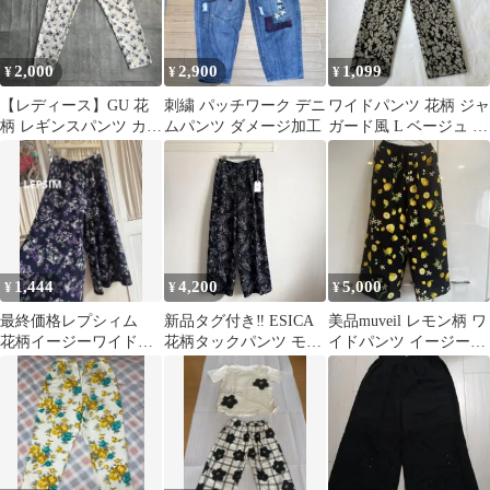
2,000
2,900
1,099
¥
¥
¥
【レディース】GU 花
刺繍 パッチワーク デニ
ワイドパンツ 花柄 ジャ
柄 レギンスパンツ カジ
ムパンツ ダメージ加工
ガード風 L ベージュ ブ
ュアル M
ラック
1,444
4,200
5,000
¥
¥
¥
最終価格レプシィム
新品タグ付き‼︎ ESICA
美品muveil レモン柄 ワ
花柄イージーワイドパ
花柄タックパンツ モノ
イドパンツ イージーパ
ンツF ネイビー×パープ
トーン
ンツ ネイビー 最終
ルガウチョパンツ
価格