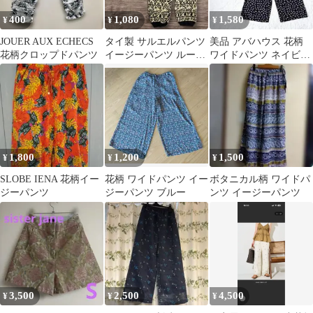
400
1,080
1,580
¥
¥
¥
JOUER AUX ECHECS
タイ製 サルエルパンツ
美品 アバハウス 花柄
花柄クロップドパンツ
イージーパンツ ルーム
ワイドパンツ ネイビー
ウェア アジアン 花柄
S ウエストゴム ゆった
ブラック
り
1,800
1,200
1,500
¥
¥
¥
SLOBE IENA 花柄イー
花柄 ワイドパンツ イー
ボタニカル柄 ワイドパ
ジーパンツ
ジーパンツ ブルー
ンツ イージーパンツ
3,500
2,500
4,500
¥
¥
¥