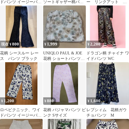
ドパンツ イージーパン
ソートギャザー柄パン
ー リンクアット ワ
ツ グリーン系
ツ ベージュ S
イドパンツ 花柄ハー
ト柄 しまむら
800
1,999
2,200
現在 ¥
¥
¥
花柄 シースルー レー
UNIQLO PAUL & JOE
ドラゴン柄 チャイナ ワ
ス パンツ ブラック
花柄 ショートパンツ
イドパンツ WC
XXL
1,200
880
1,600
¥
¥
¥
ロペピクニック、ワイ
花柄 パジャマパンツ ピ
レプシィム 花柄ガウ
ドパンツ イージーパン
ンク Sサイズ
チョパンツ M
ツ 花柄 ブルー ホワイ
ト