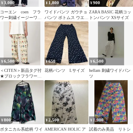
3,000
1,800
900
¥
¥
¥
コーエン coen フラ
ワイドパンツ ガウチョ
ZARA BASIC 花柄コッ
ワー刺繍イージーワイ
パンツ ボトムス ウエス
トンパンツ XSサイズ
ドパンツ
トゴム マキシ丈 花柄
涼しい
6,500
650
6,500
¥
¥
¥
＜CITEN＞新品タグ付
花柄パンツ Lサイズ
hellam 刺繍ワイドパン
★ブロックフラワーシ
ツ
シュウイージーパン
ツ 花柄刺繍
800
2,500
1,900
¥
¥
¥
ボタニカル系総柄 ワイ
AMERICAN HOLIC ア
試着のみ美品 リトシ