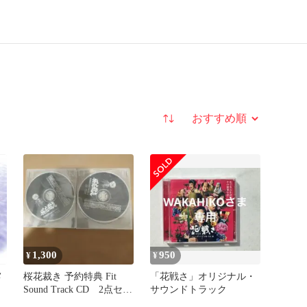
並び替え
1,300
950
¥
¥
メ
桜花裁き 予約特典 Fit
「花戦さ」オリジナル・
Sound Track CD 2点セッ
サウンドトラック
、
ト