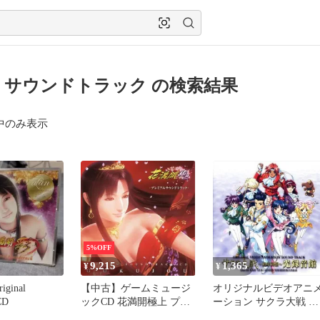
 サウンドトラック の検索結果
中のみ表示
5%OFF
9,215
1,365
¥
¥
ginal
【中古】ゲームミュージ
オリジナルビデオアニ
CD
ックCD 花満開極上 プレ
ーション サクラ大戦 桜
ミアムサウンドトラック
華絢爛 光録音館 【CD