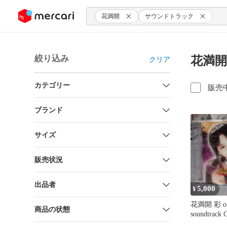
ンツにスキップ
花満開
サウンドトラック
絞り込み
花満開
クリア
カテゴリー
販売
ブランド
サイズ
販売状況
出品者
5,000
¥
花満開 彩 ori
商品の状態
soundtrack 