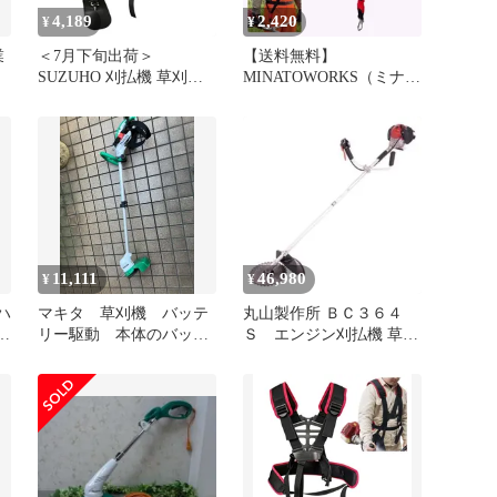
4,189
2,420
¥
¥
業
＜7月下旬出荷＞
【送料無料】
SUZUHO 刈払機 草刈機
MINATOWORKS（ミナト
背
作業用 肩掛けバンド ハ
ワークス） 草刈機用 肩
機
ーネス ショルダーベルト
掛けバンド 厚手クッショ
ダブルタイプ
ン シングルベルト [刈払
B0GH1HC9JP
機 肩掛けベルト 予備ベ
ルト ワンタッチ] コー
ド:52726
11,111
46,980
¥
¥
ハ
マキタ 草刈機 バッテ
丸山製作所 ＢＣ３６４
リー駆動 本体のバッテ
Ｓ エンジン刈払機 草刈
ト
リーなし 初期動作保証
機