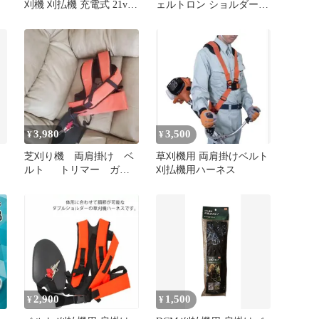
刈機 刈払機 充電式 21v
ェルトロン ショルダーパ
コードレス 替え刃 チッ
ッド 2本セット A-18
プソー ナイロンブレード
カッター
3,980
3,500
¥
¥
芝刈り機 両肩掛け ベ
草刈機用 両肩掛けベルト
ルト トリマー ガー
刈払機用ハーネス
デンツール ショルダー
2,900
1,500
¥
¥