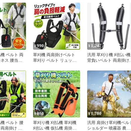
ルト
990
1,247
¥
¥
機 ベルト 両
草刈機 両肩掛けベルト
汎用 草刈り機 刈払い機
ーネス 腰当て
草刈り ベルト リュック
背負いベルト 両肩掛け
作業 安全ロッ
式 刈払機 肩負担 肩掛け
ルト チェストベルト ハ
田畑
ーネス ショルダーバッ
バックパック ドライバ
グ[定形外郵便、送料無
料]mer002
880
1,780
¥
¥
機 ベルト 腰
草刈り機 刈払機 草刈機
汎用 肩掛け草刈機ベル
 両肩掛け サ
刈払い機 仮払機 肩掛け
ショルダー 噴霧器 農機