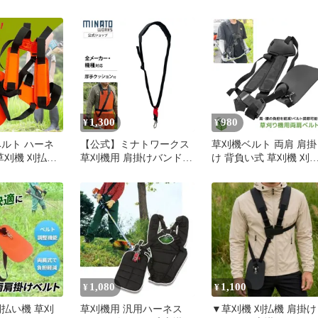
農作業 安全ロ
肩 ベルト ハーネス バン
具 肩掛け ベルト フッ
ド
付き
1,300
980
¥
¥
ベルト ハーネ
【公式】ミナトワークス
草刈機ベルト 両肩 肩掛
草刈機 刈払い
草刈機用 肩掛けバンド
け 背負い式 草刈機 刈
肩掛け 肩
厚手クッション シングル
機 草刈り機 刈り払い機
ベルト [刈払機 肩掛けベ
バンド ハーネス 芝刈り
ルト 予備ベルト]
パーツ 除草 腰当て 農
1,080
1,100
¥
¥
刈払い機 草刈
草刈機用 汎用ハーネス
▼草刈機 刈払機 肩掛け