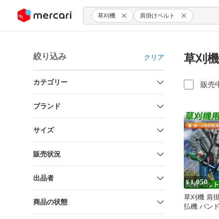
ンツにスキップ
草刈機
肩掛けベルト
絞り込み
草刈機
クリア
カテゴリー
販売
ブランド
サイズ
販売状況
出品者
1,050
¥
草刈機 肩掛
商品の状態
払機 バンド
ハーネス 