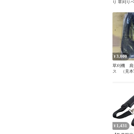
り 草刈り
ニング 園芸 
業
3,000
¥
草刈機 肩
ス （見本
ら） 値引
1,431
¥