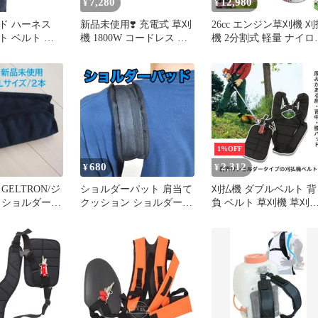
7,280
12,980
¥
¥
ド ハーネス
新品未使用❣️ 充電式 草刈
26cc エンジン草刈機 刈
ト ベルト シ
機 1800W コードレス 芝
機 2分割式 軽量 ナイロ
両肩用 草刈り
刈り機 バッテリー 2個
カッター 金属刃付き 芝
機用 両肩掛け
刈り機 雑草除去 日本語
 草刈機 肩掛
説明書 起動動画付き
草刈り機用 背
機腰当て 刈り
負式 草刈り機
農業器具 腰当
a
1%OFF
680
2,312
¥
¥
GELTRON/ジ
ショルダーパット 肩当て
刈払機 ダブルベルト 背
 ショルダーパ
クッション ショルダー肩
負 ベルト 草刈機 草刈
ト A-19
当て ショルダーカバー
機 肩掛け バンド ショ
肩あて 肩紐カバー クッ
ダー 両肩 刈り払い機 厚
ション パット バッグ シ
手パッド 重量分散
ョルダー紐 肩掛け 肩パ
ッド ショルダーバッグ
交換 予備