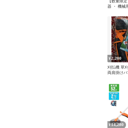
【数量限定
器 ・ 機械
・ 草刈機 
換バンド 
(２本セット
2,200
¥
刈払機 草
両肩掛けバ
14,280
¥