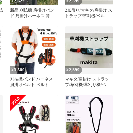
2,822
2,599
¥
¥
払
新品 刈払機 肩掛けバン
2点吊り/マキタ/肩掛け ス
ン
ド 肩掛けハーネス 背負
トラップ/草刈機/ベル
い式 草刈り機 肩掛けベ
ト/makita/肩掛けバンド
ルト ダブル型ワイド
mlmmx
3,580
2,399
¥
¥
刈払機バンド ハーネス
マキタ/肩掛け ストラッ
り
肩掛けベルト ベルト シ
プ/草刈機/草刈り機/ベル
ル
ョルダー 両肩用 草刈り
ト/makita/肩掛けバンド
機 芝刈り機用 両肩掛け
ベルト 背負 草刈機 肩掛
けバンド 草刈り機用 背
負い 刈払機腰当て 刈り
払い機 背負式 草刈り機
用 ベルト 農業器具 腰当
て unique82a