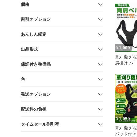
価格
割引オプション
あんしん鑑定
1,000
¥
出品形式
草刈機 刈払
肩掛け ハ
保証付き整備品
パッド 農
ク
色
発送オプション
配送料の負担
1,050
¥
タイムセール割引率
草刈機 刈払
パッド付き