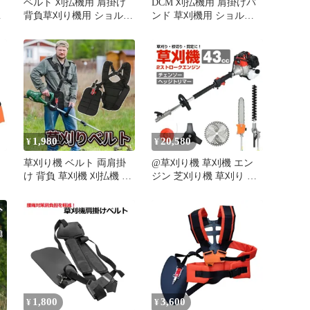
ベルト 刈払機用 肩掛け
DCM 刈払機用 肩掛けバ
動
背負草刈り機用 ショルダ
ンド 草刈機用 ショルダ
草
ー 両肩 刈り払い機 農業
ーベルト 新品未開封
け
伸縮 左右 軽減 サポート
M250418-297
1,980
20,580
¥
¥
草刈り機 ベルト 両肩掛
@草刈り機 草刈機 エン
け 背負 草刈機 刈払機 ダ
ジン 芝刈り機 草刈り ナ
ブル 両肩 背負い式 刈り
イロンコード 刃 チップ
ト
払い機 ショルダー 肩掛
ソー ナイロンカッター
け 背負式 電動草刈り機
チェーンソー 高枝切り
両肩掛けベルト 両肩ハー
ヘッジトリマー 肩掛けベ
ネス ベルトフック 背負
ルト 刈払機 sg068
いベルト 両肩ベルト 防
振ベルト 肩掛けベルト
ショルダー刈り払い機 草
刈機ベルト
1,800
3,600
¥
¥