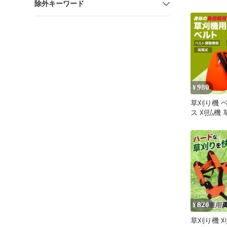
除外キーワード
イズ調整 
ック付
980
¥
草刈り機 
ス 刈払機 
機 仮払機 
820
¥
草刈り機 