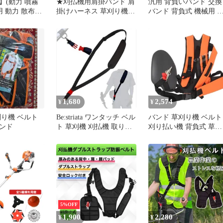
】(動力 噴霧
★刈払機用肩掛バンド 肩
汎用 背負いバンド 交換
用 動力 散布機
掛けハーネス 草刈り機
バンド 背負式 機械用 
背負式 等) 交
肩掛けベルト 刈払機 草
力 噴霧器 動力 散布機 
背負いバンド
刈機 作業用 肩掛けバン
刈機 機械 農機 両肩掛
)
ド 省力 防振 人気 多機能
散布 ベルト フリー 2個
男女兼用
1,680
2,574
¥
¥
刈り機 ベルト
Be:striata ワンタッチ ベル
バンド 草刈り機 ベルト
ンド
ト 草刈機 刈払機 取り外
刈り払い機 背負式 草刈
し可能 ハーネス ワンシ
機 肩掛け 刈払機用肩掛
ョルダー (赤, 最長90cm)
けベルト しっかりベル
ショルダー 両肩 背負草
刈り機用
5%OFF
1,900
2,280
¥
¥