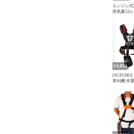
エンジン式
排気量52cc
ント フル
ソー/ナイ
切込三枚刃
ード/6刃ト
芝刈り機 
4,854
¥
[SUZUHO
草刈機 作
ンド ハー
ーベルト 
B0GH1HC9J