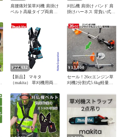
肩腰痛対策草刈機 肩掛け
刈払機 肩掛け バンド 肩
ベルト高級タイプ両肩ベ
掛けハーネス 背負い式
ルト 調整可能 肩パッド
草刈り機 肩掛けベルト
付き 農作業 ガーデニン
ダブル型ワイド 腰パッド
グ 軽量 草刈り機用 アク
つき 刈払機用品 腰ベル
セサリー 調整可能 軽量
ト付きでラクラク
耐久性抜群 腰痛対策 草
刈り機用 刈払機用 庭仕
事 作業用アクセサリー
22,432
13,800
¥
¥
【新品】 マキタ
セール！26ccエンジン草
ダ
（makita） 草刈機用両肩
刈機2分割式5.6kg軽量設
ハーネス A-00108 刈払機
計！2サイクル 草刈り機
用