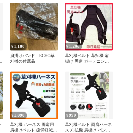
1,100
1,290
¥
¥
肩掛けバンド ECHO草
草刈機ベルト 草払機 肩
ベ
刈機の付属品
掛け 両肩 ガーデニング
農業 補助ベルト
グ
ッ
1,090
999
¥
¥
ト
草刈機 ハーネス 両肩用
草刈機ベルト 両肩ハーネ
肩掛けベルト 疲労軽減
ス 刈払機 肩掛け バンド