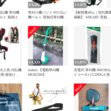
3,100
3,475
¥
¥
e] 刈払機 草刈機
草刈り機バンド 刈り払い
【耐荷重40㎏｜現代農
ルト 肩掛けバ
機ベルト 背負式草刈機肩
掲載】 AHEART 背負い
り機 ハーネス
掛け 刈払機用肩掛けベル
ベルト 噴霧器 ベルト 
ショルダー 刈
ョルダー丈夫なベルト
負い式草刈り機 草刈り
腰当て 腰パッ
バンド 肩掛けベルト 胸
ベルト付 1
4,333
1,871
¥
¥
] 大人気 刈払機
makita 【電動草刈機
充電式 草刈機 HiKOKI(
業用 肩掛けバ
MUR2500】
イコーキ) CG18DGA 用
ネス ショルダ
肩掛けバンド(離脱ベル
ダブルタイプ
式) 381597
P 1