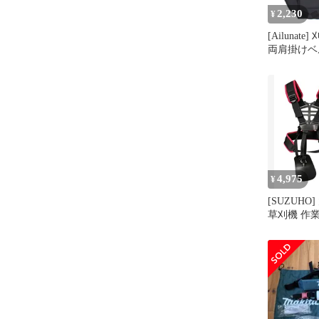
2,230
¥
[Ailunat
両肩掛けベ
ンド 草刈
背負い式 
り払い機 
ド 防振
4,975
¥
[SUZUHO
草刈機 作
ンド ハー
ーベルト 
B0GH1HC9J