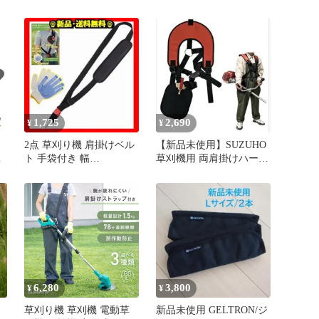
ク
調整可能 安全 腰当て 草
負担軽減
刈り
1,725
2,690
¥
¥
2点 草刈り機 肩掛けベル
【新品未使用】SUZUHO
払
ト 手袋付き 幅
草刈機用 両肩掛けハーネ
38mm⭐A⑥73
ス
具
6,280
3,800
¥
¥
草刈り機 草刈機 電動草
新品未使用 GELTRON/ジ