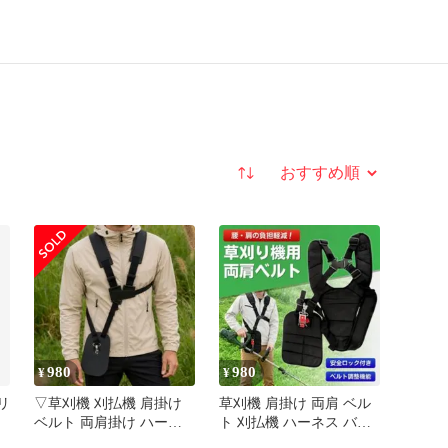
並び替え
980
980
¥
¥
テリ
▽草刈機 刈払機 肩掛け
草刈機 肩掛け 両肩 ベル
電
ベルト 両肩掛け ハーネ
ト 刈払機 ハーネス バン
ス 疲労軽減 汎用0508
ド 芝刈り ショルダー