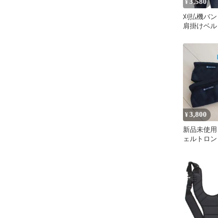
3,580
¥
刈払機バン
肩掛けベル
ョルダー 
機 芝刈り
ベルト 背負
けバンド 
負い 刈払
払い機 背
用 ベルト 
て unique82
3,800
¥
新品未使用 
ェルトロン
ッド 2本セッ