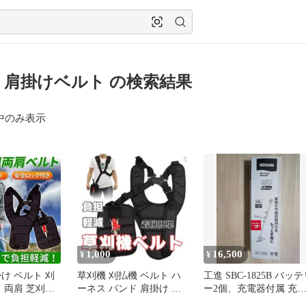
 肩掛けベルト の検索結果
中のみ表示
1,000
16,500
¥
¥
け ベルト 刈
草刈機 刈払機 ベルト ハ
工進 SBC-1825B バッ
 両肩 芝刈り
ーネス バンド 肩掛け 草
ー2個、充電器付属 充
ショルダー
刈り 調整可能 草刈機ベ
式草刈機 本体