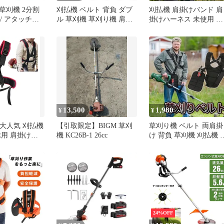
草刈機 2分割
刈払機 ベルト 背負 ダブ
刈払機 肩掛けバンド 肩
 / アタッチメ
ル 草刈機 草刈り機 肩掛
掛けハーネス 未使用 背
セット(チップ
け バンド ショルダー 両
負い式 草刈り機 肩掛け
ロンカッター/
肩
ベルト ダブル型ワイド
/ワイヤーブレ
taizhi01
リマーヘッド)
軽量
13,500
1,980
¥
¥
] 大人気 刈払機
【引取限定】BIGM 草刈
草刈り機 ベルト 両肩掛
業用 肩掛けバ
機 KC26B-1 26cc
け 背負 草刈機 刈払機 
ネス ショルダ
ブル 両肩 背負い式
ダブルタイプ
P 0
24%OFF