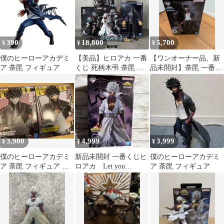
390
18,800
5,700
¥
¥
¥
僕のヒーローアカデミ
【美品】ヒロアカ 一番
【ワンオーナー品、新
ア 荼毘 フィギュア
くじ 死柄木弔 荼毘 ト
品未開封】荼毘 一番く
ゥワイス オールフォー
じ 僕のヴィランアカデ
ワン おまけ
ミア
3,900
4,999
3,999
¥
¥
¥
僕のヒーローアカデミ
新品未開封 一番くじヒ
僕のヒーローアカデミ
ア 荼毘 フィギュア 造
ロアカ Let you
ア 荼毘 フィギュア
形Academy vol.2
down C賞 荼毘