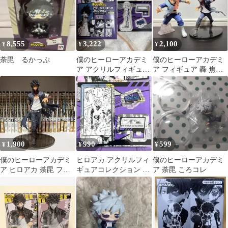
8,555
3,222
2,100
¥
¥
¥
荼毘 るかっぷ
僕のヒーローアカデミ
僕のヒーローアカデミ
ア アクリルフィギュア
ア フィギュア 轟 焦
コレクション JCS限定
凍・荼毘 2点セット
荼毘
1,900
990
599
¥
¥
¥
僕のヒーローアカデミ
ヒロアカ アクリルフィ
僕のヒーローアカデミ
ア ヒロアカ 荼毘 フィ
ギュアコレクション 荼
ア 荼毘 ころコレ
ギュア
毘