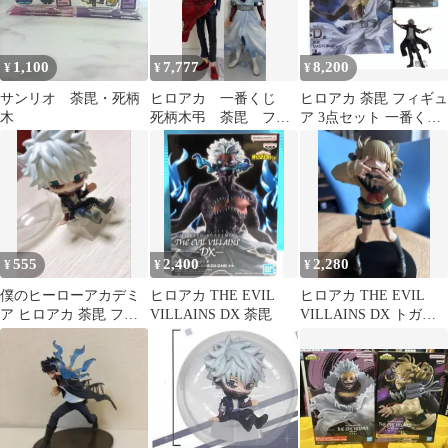
1,100
7,777
8,200
¥
¥
¥
サンリオ 荼毘・死柄
ヒロアカ 一番くじ
ヒロアカ 荼毘 フィギュ
木
死柄木弔 荼毘 フィ
ア 3点セット 一番くじ
ギュア
D賞 MASTERLISE
555
2,400
2,280
¥
¥
¥
僕のヒーローアカデミ
ヒロアカ THE EVIL
ヒロアカ THE EVIL
ア ヒロアカ 荼毘 フィ
VILLAINS DX 荼毘
VILLAINS DX トガヒ
ギュア ガチャガチャ カ
ミコⅢ
プセルトイ