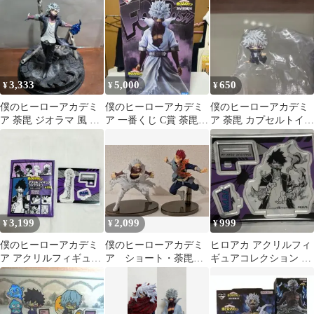
ン 荼毘 燈矢
3,333
5,000
650
¥
¥
¥
僕のヒーローアカデミ
僕のヒーローアカデミ
僕のヒーローアカデミ
ア 荼毘 ジオラマ 風 台
ア 一番くじ C賞 荼毘
ア 荼毘 カプセルトイ
座 フィギュア セット
フィギュア
フィギュア
3,199
2,099
999
¥
¥
¥
僕のヒーローアカデミ
僕のヒーローアカデミ
ヒロアカ アクリルフィ
ア アクリルフィギュア
ア ショート・荼毘フ
ギュアコレクション 荼
コレクション 荼毘
ィギュア
毘⑧