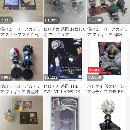
333
1,999
1,500
¥
¥
¥
僕のヒーローアカデミ
ヒロアカ 荼毘 おねむた
僕のヒーローアカデミ
ア スナップマイド 死柄
ん フィギュア
ア フィギュア 5体セッ
木弔 2枚セット
ト
9%OFF
800
2,222
3,850
¥
¥
¥
僕のヒーローアカデミ
ヒロアカ 荼毘 THE
バンダイ 僕のヒーロー
ア フィギュア 轟焦凍
EVIL VILLAINS DX
アカデミア THE EVIL
荼毘 2体セット
VILLAINS 荼毘 フィギ
ュア