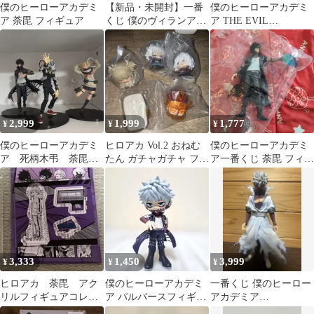
僕のヒーローアカデミ
【新品・未開封】一番
僕のヒーローアカデミ
ア 荼毘 フィギュア
くじ 僕のヴィランアカ
ア THE EVIL
デミア B賞 荼毘
VILLAINS DX DABI
2,999
1,999
1,777
¥
¥
¥
僕のヒーローアカデミ
ヒロアカ Vol.2 おねむ
僕のヒーローアカデミ
ア 死柄木弔 荼毘
たん ガチャガチャ フィ
ア一番くじ 荼毘 フィギ
トガヒミコ
ギュア 4点セット
ュア
3,333
1,450
3,999
¥
¥
¥
ヒロアカ 荼毘 アク
僕のヒーローアカデミ
一番くじ 僕のヒーロー
リルフィギュアコレク
ア パルバースフィギュ
アカデミア
ション
ア 荼毘 轟燈矢
MASTERLISE C賞 フィ