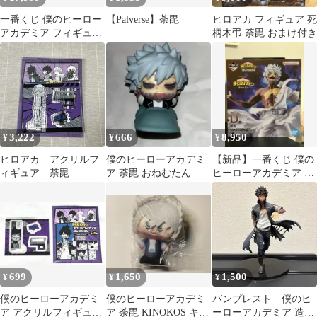
一番くじ 僕のヒーロー
【Palverse】荼毘
ヒロアカ フィギュア 死
アカデミア フィギュア
柄木弔 荼毘 おまけ付き
3体セット
3,222
666
8,950
¥
¥
¥
ヒロアカ アクリルフ
僕のヒーローアカデミ
【新品】一番くじ 僕の
ィギュア 荼毘
ア 荼毘 おねむたん
ヒーローアカデミア 幸
せの上に D賞 荼毘 ヒロ
アカ だび
699
1,650
1,500
¥
¥
¥
僕のヒーローアカデミ
僕のヒーローアカデミ
バンプレスト 僕のヒ
ア アクリルフィギュア
ア 荼毘 KINOKOS キノ
ーローアカデミア 造形