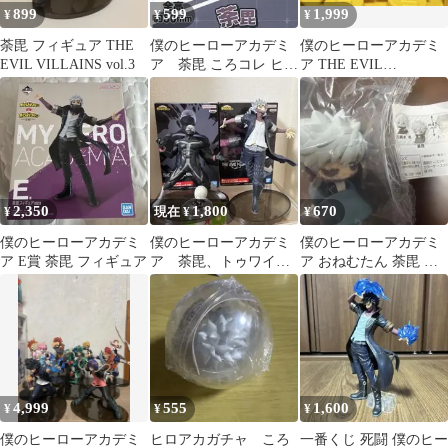
899
599
1,999
¥
¥
¥
荼毘 フィギュア THE
僕のヒーローアカデミ
僕のヒーローアカデミ
EVIL VILLAINS vol.3
ア 荼毘 ころコレ ヒロ
ア THE EVIL
アカ ガチャガチャ フ
VILLAINS フィギュア
ィギュア
2種
2,350
1,800
670
¥
現在 ¥
¥
僕のヒーローアカデミ
僕のヒーローアカデミ
僕のヒーローアカデミ
ア E賞 荼毘 フィギュア
ア 荼毘、トゥワイ
ア おねむたん 荼毘 フ
ス フィギュア おま
ィギュア
け付き
4,999
555
1,600
¥
¥
¥
僕のヒーローアカデミ
ヒロアカガチャ ころ
一番くじ 死闘 僕のヒー