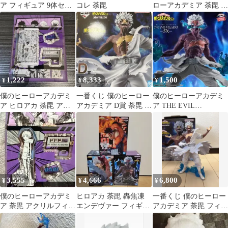
ア フィギュア 9体セッ
コレ 荼毘
ローアカデミア 荼毘 フ
ト
ィギュア F賞
1,222
8,333
1,500
¥
¥
¥
僕のヒーローアカデミ
一番くじ 僕のヒーロー
僕のヒーローアカデミ
ア ヒロアカ 荼毘 アク
アカデミア D賞 荼毘 フ
ア THE EVIL
リルフィギュア
ィギュア
VILLAINS DX 荼毘
VILLAINS
3,555
4,666
6,800
¥
¥
¥
僕のヒーローアカデミ
ヒロアカ 荼毘 轟焦凍
一番くじ 僕のヒーロー
ア 荼毘 アクリルフィギ
エンデヴァー フィギュ
アカデミア 荼毘 フィギ
ュアコレクション
ア
ュア