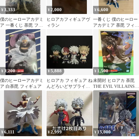
3,333
2,000
6,600
¥
¥
¥
僕のヒーローアカデミ
ヒロアカフィギュアヴ
一番くじ 僕のヒーロー
ア 一番くじ 荼毘 フィ
ィラン
アカデミア 荼毘 フィギ
ギュア C賞
ュア
3,200
5,888
1,500
¥
¥
¥
僕のヒーローアカデミ
ヒロアカ フィギュア ね
未開封 ヒロアカ 荼毘
ア 白荼毘 フィギュア
んどろいどサプライズ
THE EVIL VILLAINS
4種セット
vol.3
6,111
2,999
15,000
¥
¥
¥