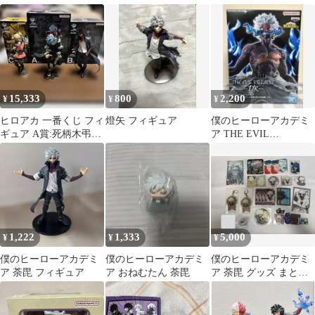
コレクション アクスタ
コス
Academy vol.2 荼毘
荼毘 F
15,333
800
2,200
¥
¥
¥
ヒロアカ 一番くじ フィ
燈矢 フィギュア
僕のヒーローアカデミ
ギュア A賞:死柄木弔
ア THE EVIL
B賞:荼毘 C賞:トガヒ
VILLAINS-DX-DABI
ミコ
1,222
1,333
5,000
¥
¥
¥
僕のヒーローアカデミ
僕のヒーローアカデミ
僕のヒーローアカデミ
ア 荼毘 フィギュア
ア おねむたん 荼毘
ア 荼毘 グッズ まとめ
売り