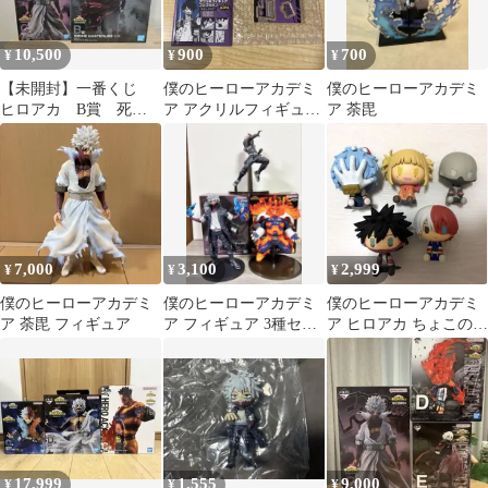
10,500
900
700
¥
¥
¥
【未開封】一番くじ
僕のヒーローアカデミ
僕のヒーローアカデミ
ヒロアカ B賞 死柄
ア アクリルフィギュア
ア 荼毘
木弔 C賞 荼毘 フ
コレクション 荼毘
ィギュア
7,000
3,100
2,999
¥
¥
¥
僕のヒーローアカデミ
僕のヒーローアカデミ
僕のヒーローアカデミ
ア 荼毘 フィギュア
ア フィギュア 3種セッ
ア ヒロアカ ちょこのっ
ト
こ セット
17,999
1,555
9,000
¥
¥
¥