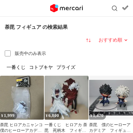
荼毘 フィギュア の検索結果
並び替え
販売中のみ表示
一番くじ
コトブキヤ
プライズ
1,999
6,800
1,470
¥
¥
¥
荼毘 ヒロアカニャンコ
一番くじ ヒロアカ 荼
荼毘 僕のヒーローア
僕のヒーローアカデミ
毘 死柄木 フィギュ
カデミア フィギュア2