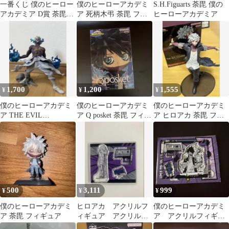
一番くじ 僕のヒーロー
僕のヒーローアカデミ
S.H.Figuarts 荼毘 僕の
アカデミア D賞 荼毘フ
ア 死柄木弔 荼毘 フィ
ヒーローアカデミア
ィギュア
ギュア パルバース
PalVerse
1,700
1,200
1,555
¥
¥
¥
僕のヒーローアカデミ
僕のヒーローアカデミ
僕のヒーローアカデミ
ア THE EVIL
ア Q posket 荼毘 フィギ
ア ヒロアカ 荼毘 フィ
VILLAINS DX 荼毘
ュア
ギュア
500
3,111
999
¥
¥
¥
僕のヒーローアカデミ
ヒロアカ アクリルフ
僕のヒーローアカデミ
ア 荼毘 フィギュア
ィギュア アクリルフ
ア アクリルフィギュ
ィギュアコレクショ
アコレクション 荼毘