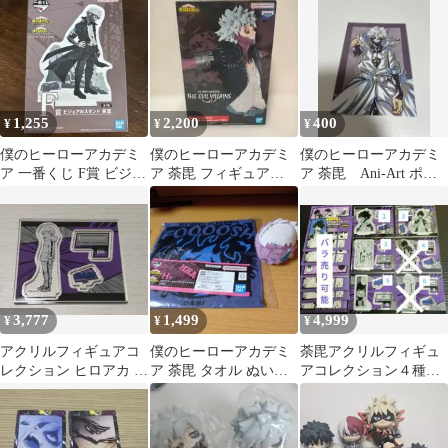
ギュア 荼毘
1,255
2,200
400
¥
¥
¥
僕のヒーローアカデミ
僕のヒーローアカデミ
僕のヒーローアカデミ
ア 一番くじ F賞 ビジュ
ア 荼毘 フィギュア
ア 荼毘 Ani-Art ポス
アルスタンド 荼毘
THE EVIL VILLAINS
トカード
3,777
1,499
4,999
¥
¥
¥
アクリルフィギュアコ
僕のヒーローアカデミ
荼毘アクリルフィギュ
レクション ヒロアカ 荼
ア 荼毘 タオル ぬいぐ
アコレクション４種セ
毘
るみセット【カードお
ット
まけ付き】