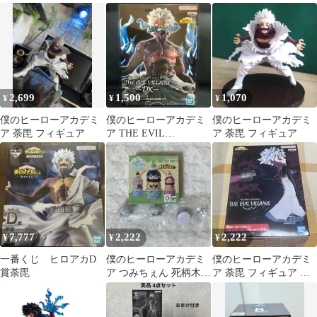
ア
ア Ｂ賞 C賞
点セット
2,699
1,500
1,070
¥
¥
¥
僕のヒーローアカデミ
僕のヒーローアカデミ
僕のヒーローアカデミ
ア 荼毘 フィギュア
ア THE EVIL
ア 荼毘 フィギュア
VILLAINS-DX 荼毘
7,777
2,222
2,222
¥
¥
¥
一番くじ ヒロアカD
僕のヒーローアカデミ
僕のヒーローアカデミ
賞荼毘
ア つみちぇん 死柄木弔
ア 荼毘 フィギュア 新
荼毘
品未開封 プライズ品