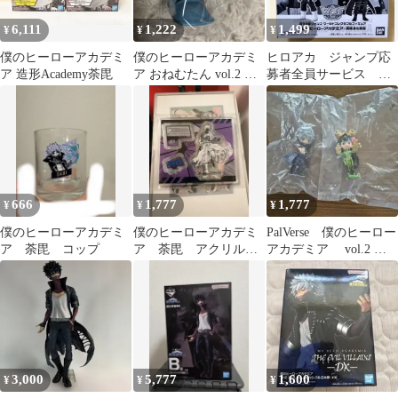
6,111
1,222
1,499
¥
¥
¥
僕のヒーローアカデミ
僕のヒーローアカデミ
ヒロアカ ジャンプ応
ア 造形Academy荼毘
ア おねむたん vol.2 荼
募者全員サービス ワ
毘
ーコレ フィギュア
轟焦凍 荼毘
666
1,777
1,777
¥
¥
¥
僕のヒーローアカデミ
僕のヒーローアカデミ
PalVerse 僕のヒーロー
ア 荼毘 コップ
ア 荼毘 アクリルフ
アカデミア vol.2 荼
ィギュアコレクション
毘 蛙吹梅雨
3,000
5,777
1,600
¥
¥
¥