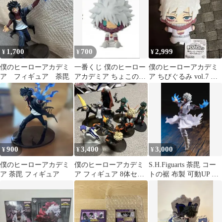
1,700
700
2,999
¥
¥
¥
僕のヒーローアカデミ
一番くじ 僕のヒーロー
僕のヒーローアカデミ
ア フィギュア 荼毘
アカデミア ちょこのっ
ア ちびぐるみ vol.7 荼
こフィギュア 荼毘
毘 ちびぐるみ
900
3,400
3,000
¥
¥
¥
僕のヒーローアカデミ
僕のヒーローアカデミ
S.H.Figuarts 荼毘 コー
ア 荼毘 フィギュア
ア フィギュア 8体セッ
トの裾 布製 可動UP 本
ト
体なし