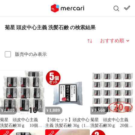
菊星 頭皮中心主義 洗髪石鹸 の検索結果
並び替え
販売中のみ表示
1,880
1,089
3,560
¥
¥
¥
菊星 頭皮中心主義
【5個セット】頭皮中心
菊星 頭皮中心主義
洗髪石鹸30ｇ 10個
主義 洗髪石鹸 30g（1個
洗髪石鹸30ｇ 20個
30ｇ
あたり約1ヶ月分）
30ｇ