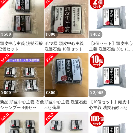
【CL】
500
800
482
¥
¥
¥
頭皮中心主義 洗髪石鹸
ポ*ฅ様 頭皮中心主義
【2個セット】頭皮中心
2個セット
洗髪石鹸 10個セット
主義 洗髪石鹸 30g（1個
あたり約1ヶ月分）
【TG】
800
300
2,065
¥
¥
¥
新品 頭皮中心主義 石鹸
頭皮中心主義 洗髪石鹸
【10個セット】頭皮中
シャンプー 4個セット
30g 菊星
心主義 洗髪石鹸 30g（1
まとめ売り
個あたり約1ヶ月分）
【CL】