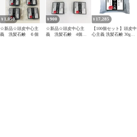
1,050
900
17,285
¥
¥
¥
☆新品☆頭皮中心主
☆新品☆頭皮中心主
【100個セット】頭皮中
義 洗髪石鹸 ６個
義 洗髪石鹸 4個
心主義 洗髪石鹸 30g（1
「8083
個あたり約1ヶ月分）炭
海泥 せっけん シャンプ
ー 頭皮 スカルプ