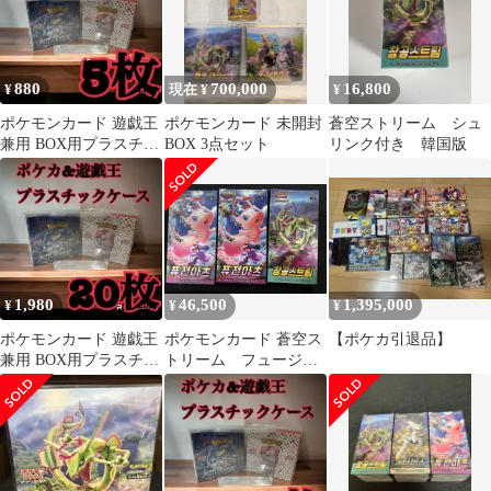
ルド
880
700,000
16,800
¥
現在 ¥
¥
ポケモンカード 遊戯王
ポケモンカード 未開封
蒼空ストリーム シュ
兼用 BOX用プラスチッ
BOX 3点セット
リンク付き 韓国版
クケース ボックスロ
ーダー21
1,980
46,500
1,395,000
¥
¥
¥
ポケモンカード 遊戯王
ポケモンカード 蒼空ス
【ポケカ引退品】
兼用 BOX用プラスチッ
トリーム フュージョ
クケース ボックスロ
ンアーツ シュリンク付
ーダー60
き 韓国版