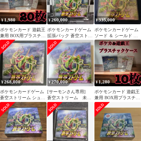
105/100 9-card set
Pokémon Card
1,980
260,000
335,000
¥
¥
¥
ポケモンカード 遊戯王
ポケモンカードゲーム
ポケモンカードゲーム
兼用 BOX用プラスチッ
拡張パック 蒼空ストリ
ソード ＆ シールド 拡
クケース ボックスロ
ーム BOX 硬質ローダ
張パック 蒼空ストリー
ーダー23
ー付き
ム ボックス
268,000
270,000
1,280
¥
¥
¥
ポケモンカードゲーム
[サーモンさん専用]
ポケモンカード 遊戯王
蒼空ストリーム シュリ
蒼空ストリーム 未開
兼用 BOX用プラスチッ
ンク付きBOX
封シュリンク付きBOX
クケース ボックスロ
ーダー12