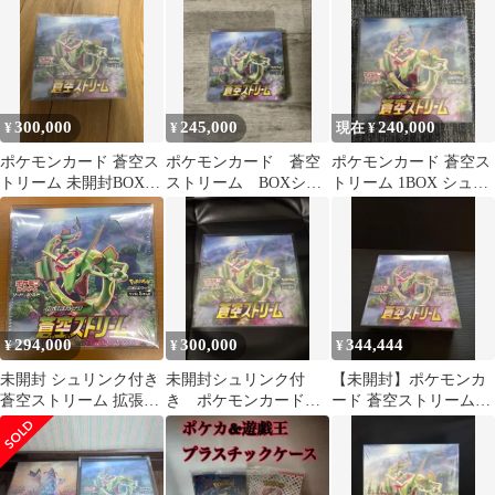
キラ …
リンクあり
300,000
245,000
240,000
¥
¥
現在 ¥
ポケモンカード 蒼空ス
ポケモンカード 蒼空
ポケモンカード 蒼空ス
トリーム 未開封BOX
ストリーム BOXシュ
トリーム 1BOX シュリ
シュリンク付き
リンク付き
ンク付き
294,000
300,000
344,444
¥
¥
¥
未開封 シュリンク付き
未開封シュリンク付
【未開封】ポケモンカ
蒼空ストリーム 拡張パ
き ポケモンカード
ード 蒼空ストリーム
ック box ポケカ ポケモ
蒼空ストリーム 1BOX
BOX
ン ポケモンカード ソー
ド&シールド