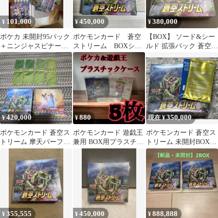
101,000
450,000
380,000
¥
¥
¥
ポケカ 未開封95パック
ポケモンカード 蒼空
【BOX】 ソード&シー
＋ニンジャスピナー未
ストリーム BOXシュ
ルド 拡張パック 蒼空ス
開封ボックスシュリン
リンク付き
トリーム
ク付き
420,000
880
350,000
¥
¥
現在 ¥
ポケモンカード 蒼空ス
ポケモンカード 遊戯王
ポケモンカード 蒼空ス
トリーム 摩天パーフェ
兼用 BOX用プラスチッ
トリーム 未開封BOX
クト BOXセット プロ
クケース ボックスロ
プロモカード2種付き
モカード付き
ーダー31
355,555
450,000
888,888
¥
¥
¥