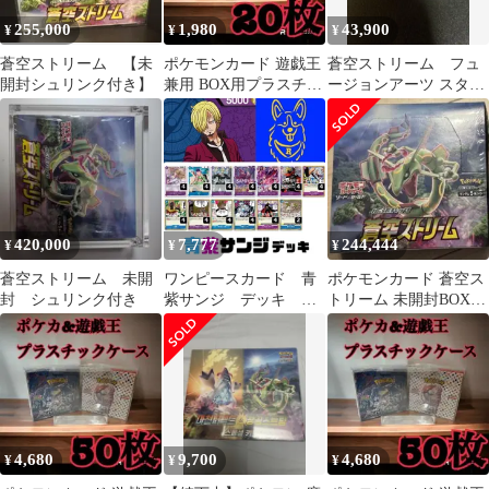
255,000
1,980
43,900
¥
¥
¥
蒼空ストリーム 【未
ポケモンカード 遊戯王
蒼空ストリーム フュ
開封シュリンク付き】
兼用 BOX用プラスチッ
ージョンアーツ スター
クケース ボックスロ
バース box 韓国版
ーダー2
420,000
7,777
244,444
¥
¥
¥
蒼空ストリーム 未開
ワンピースカード 青
ポケモンカード 蒼空ス
封 シュリンク付き
紫サンジ デッキ 構
トリーム 未開封BOXセ
築済み
ットシュリンク付き
4,680
9,700
4,680
¥
¥
¥