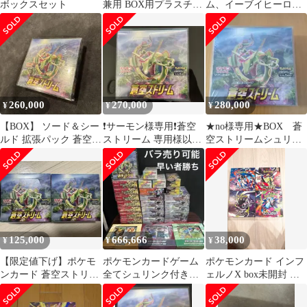
ボックスセット
兼用 BOX用プラスチッ
ム、イーブイヒーロー
クケース ボックスロ
ズ未開封シュリンク付
ーダー1
きBOXセット
260,000
270,000
280,000
¥
¥
¥
【BOX】 ソード＆シー
❗️サーモン様専用❗️蒼空
★no様専用★BOX 蒼
ルド 拡張パック 蒼空ス
ストリーム 専用様以外
空ストリームシュリン
トリーム
購入厳禁
ク付き未開封 プロモ
カード付き
125,000
666,666
38,000
¥
¥
¥
【限定値下げ】ポケモ
ポケモンカードゲーム
ポケモンカード インフ
ンカード 蒼空ストリー
全てシュリンク付き未
ェルノX box未開封 他
ム BOX おまけ付き
開封BOX
セット