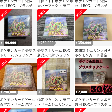
ポケモンカード 遊戯王
【値下中】ポケモン 摩
ポケモンカード 遊戯王
兼用 BOX用プラスチッ
天パーフェクト 蒼空ス
兼用 BOX用プラスチッ
クケース ボックスロ
トリーム スペシャル 韓
クケース ボックスロ
ーダー35
国版 未開封
ーダー25
190,000
250,000
350,000
¥
¥
¥
ポケモンカード 蒼空ス
蒼空ストリーム BOX
未開封 シュリンク付き
トリーム シュリンク付
新品未開封 シュリンク
ポケモンカード 蒼空ス
き1BOX
付き
トリーム 1BOX
290,000
285,000
2,880
¥
¥
¥
ポケモンカードゲーム
鑑定済み ポケカ蒼空ス
ポケモンカード 遊戯王
蒼空ストリーム 未開封
トリームシュリンク付
兼用 BOX用プラスチッ
BOX
未開封TOYGERローダ
クケース ボックスロ