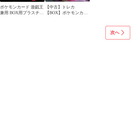
ポケモンカード 遊戯王
【中古】トレカ
兼用 BOX用プラスチッ
【BOX】ポケモンカー
クケース ボックスロ
ドゲーム ソード＆シー
ーダー
ルド 拡張パック 蒼空ス
トリーム
次へ