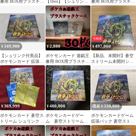
兼用 BOX用プラスチッ
【1box】【シュリンク
兼用 BOX用プラスチッ
クケース ボックスロ
なし・ペリペリあり】
クケース ボックスロ
ーダー52
ストームエメラルダ
ーダー51
SALE
349,900
2,880
497,000
¥
¥
¥
【シュリンク付美品】
ポケモンカード 遊戯王
【新品、未開封】蒼空
ポケモンカード 拡張パ
兼用 BOX用プラスチッ
ストリーム未開封シュ
ック 蒼空ストリーム
クケース ボックスロ
リンク付き
BOX
ーダー54
369,999
400,000
330,000
¥
¥
現在 ¥
ポケモンカード 蒼空ス
ポケモンカードゲー
ポケモンカードゲーム
トリーム シュリンク付
ム 蒼空ストリーム
拡張パック 蒼空ストリ
BOX 未開封 プロモカ
未開封シュリンク付き
ーム
ード付
BOX