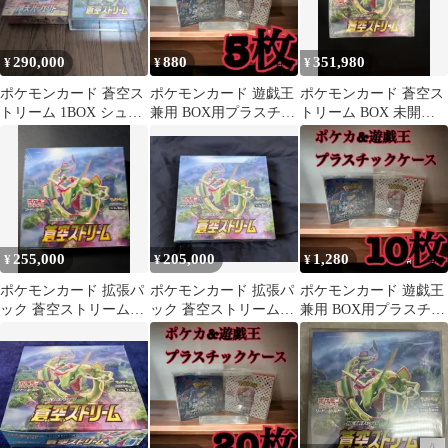
290,000
880
351,980
¥
¥
¥
ポケモンカード 蒼空ス
ポケモンカード 遊戯王
ポケモンカード 蒼空ス
トリーム 1BOX シュリ
兼用 BOX用プラスチッ
トリーム BOX 未開封
ンク付き BOXローダー
クケース ボックスロ
シュリンク有
付き
ーダー41
255,000
205,000
1,280
¥
¥
¥
ポケモンカード 拡張パ
ポケモンカード 拡張パ
ポケモンカード 遊戯王
ック 蒼空ストリーム
ック 蒼空ストリーム
兼用 BOX用プラスチッ
BOX
BOX
クケース ボックスロ
ーダー42