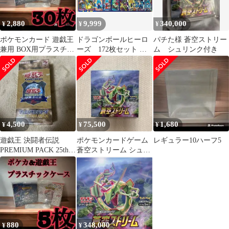
2,880
9,999
340,000
¥
¥
¥
ポケモンカード 遊戯王
ドラゴンボールヒーロ
パチた様 蒼空ストリー
兼用 BOX用プラスチッ
ーズ 172枚セット ベ
ム シュリンク付き
クケース ボックスロ
ジット 孫悟空 フリーザ
ーダー24
ベジータ トランク
ス セル クウラ ジ
ャネンバ トランクス:
未来 孫悟空:GT ゴ
クウブラック ブロリ
ー ゴテンクス ゴジ
4,500
75,500
1,680
¥
¥
¥
ータ 人造人間18号
五星龍 ピッコロ ゴ
遊戯王 決闘者伝説
ポケモンカードゲーム
レギュラー10ハーフ5
ールデンフリーザ
PREMIUM PACK 25th
蒼空ストリーム シュリ
シュリンク付き
ンク無しBOX
880
348,000
¥
¥