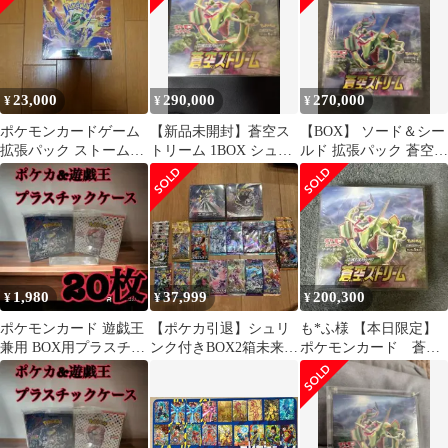
23,000
290,000
270,000
¥
¥
¥
ポケモンカードゲーム
【新品未開封】蒼空ス
【BOX】 ソード＆シー
拡張パック ストームエ
トリーム 1BOX シュリ
ルド 拡張パック 蒼空ス
メラルダ BOX シュリ
ンク付 当選品
トリーム
ンク付き
1,980
37,999
200,300
¥
¥
¥
ポケモンカード 遊戯王
【ポケカ引退】シュリ
も*ふ様 【本日限定】
兼用 BOX用プラスチッ
ンク付きBOX2箱未来の
ポケモンカード 蒼空
クケース ボックスロ
一閃、アビスアイ パ
ストリーム シュリンク
ーダー63
ックまとめ売り
付き 新品未開封