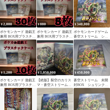
2,880
880
340,000
¥
¥
¥
ポケモンカード 遊戯王
ポケモンカード 遊戯王
ポケモンカードゲーム
兼用 BOX用プラスチッ
兼用 BOX用プラスチッ
蒼空ストリーム シュ
クケース ボックスロ
クケース ボックスロ
リンク付き
ーダー44
ーダー11
1,280
1,050,000
450,000
¥
¥
¥
ポケモンカード 遊戯王
【絶版】裂空のカリス
蒼空ストリーム 未開
兼用 BOX用プラスチッ
マ・蒼空ストリーム・
封BOX シュリンク付
クケース ボックスロ
ストームエメラルダ未
き
ーダー32
開封BOXセット