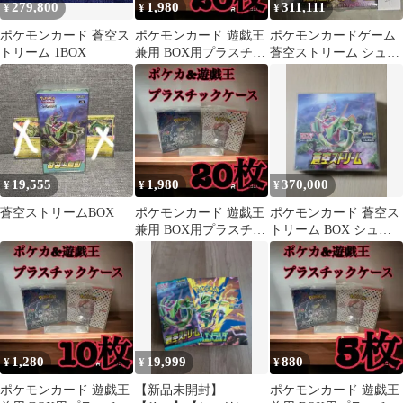
279,800
1,980
311,111
¥
¥
¥
ポケモンカード 蒼空ス
ポケモンカード 遊戯王
ポケモンカードゲーム
トリーム 1BOX
兼用 BOX用プラスチッ
蒼空ストリーム シュリ
クケース ボックスロ
ンク付きBOX
ーダー43
19,555
1,980
370,000
¥
¥
¥
蒼空ストリームBOX
ポケモンカード 遊戯王
ポケモンカード 蒼空ス
兼用 BOX用プラスチッ
トリーム BOX シュリ
クケース ボックスロ
ンク付き
ーダー53
1,280
19,999
880
¥
¥
¥
ポケモンカード 遊戯王
【新品未開封】
ポケモンカード 遊戯王