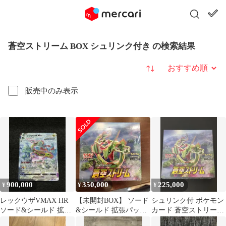
蒼空ストリーム BOX シュリンク付き の検索結果
並び替え
販売中のみ表示
900,000
350,000
225,000
¥
¥
¥
レックウザVMAX HR
【未開封BOX】 ソード
シュリンク付 ポケモン
ソード&シールド 拡張
&シールド 拡張パック
カード 蒼空ストリーム
パック 蒼空ストリーム
蒼空ストリーム シュ
1BOX