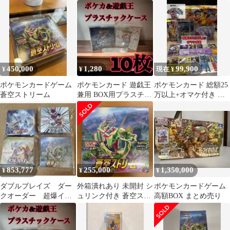
トリーム
未開封シュリンク付き
ト
BOX
450,000
1,280
99,900
¥
¥
現在 ¥
ポケモンカードゲーム
ポケモンカード 遊戯王
ポケモンカード 総額25
蒼空ストリーム
兼用 BOX用プラスチッ
万以上+オマケ付き ゲ
クケース ボックスロ
ンガー 未開封box等 希
ーダー22
少品多
853,777
255,000
1,350,000
¥
¥
¥
ダブルブレイズ ダー
外箱潰れあり 未開封 シ
ポケモンカードゲーム
クオーダー 超爆イン
ュリンク付き 蒼空スト
高額BOX まとめ売り
パクト 蒼空ストリー
リーム 拡張パック box
ム 計4BOX
ポケカ ポケモン ポケモ
ンカード ソード&シー