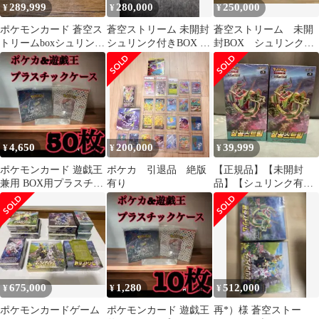
289,999
280,000
250,000
¥
¥
¥
ポケモンカード 蒼空ス
蒼空ストリーム 未開封
蒼空ストリーム 未開
トリームboxシュリンク
シュリンク付きBOX ボ
封BOX シュリンク付
付き
ックスローダー入
き
4,650
200,000
39,999
¥
¥
¥
ポケモンカード 遊戯王
ポケカ 引退品 絶版
【正規品】【未開封
兼用 BOX用プラスチッ
有り
品】【シュリンク有
クケース ボックスロ
り】ポケモンカード
ーダー15
蒼空ストリーム 2BOX
675,000
1,280
512,000
¥
¥
¥
ポケモンカードゲーム
ポケモンカード 遊戯王
再*）様 蒼空ストー