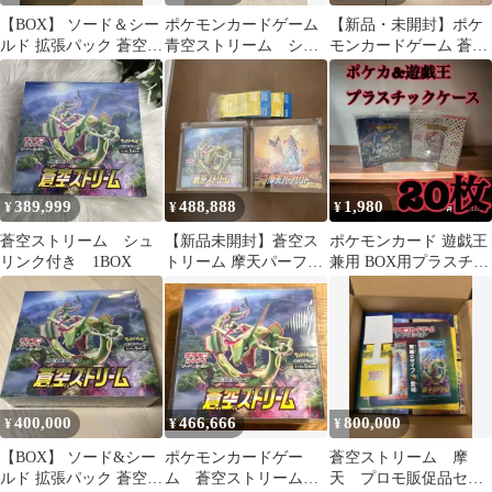
【BOX】 ソード＆シー
ポケモンカードゲーム
【新品・未開封】ポケ
ルド 拡張パック 蒼空ス
青空ストリーム シュ
モンカードゲーム 蒼空
トリーム
リンク付き
ストリーム2BOX シュ
リンク付き
389,999
488,888
1,980
¥
¥
¥
蒼空ストリーム シュ
【新品未開封】蒼空ス
ポケモンカード 遊戯王
リンク付き 1BOX
トリーム 摩天パーフェ
兼用 BOX用プラスチッ
クトBOXシュリンク付
クケース ボックスロ
きプロモ2種付き
ーダー33
400,000
466,666
800,000
¥
¥
¥
【BOX】 ソード&シー
ポケモンカードゲー
蒼空ストリーム 摩
ルド 拡張パック 蒼空ス
ム 蒼空ストリーム
天 プロモ販促品セッ