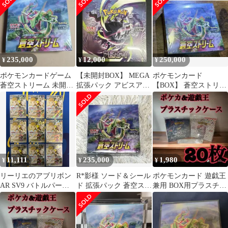
ー付き
ーダー34
235,000
12,000
250,000
¥
¥
¥
ポケモンカードゲーム
【未開封BOX】 MEGA
ポケモンカード
蒼空ストリーム 未開封
拡張パック アビスアイ
【BOX】 蒼空ストリー
BOX
シュリンク付き
ム
11,111
235,000
1,980
¥
¥
¥
リーリエのアブリボン
R*影様 ソード＆シール
ポケモンカード 遊戯王
AR SV9 バトルパート
ド 拡張パック 蒼空スト
兼用 BOX用プラスチッ
ナーズ 105/100 9枚セ
リーム シュリンク付
クケース ボックスロ
ット ポケモンカード
BOX
ーダー13
Lillie's Ribombee AR
SV9 Battle Partners