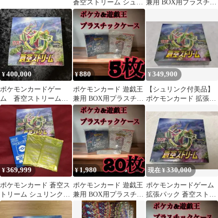
蒼空ストリーム シュリ
兼用 BOX用プラスチッ
ンク付きBOX
クケース ボックスロ
ーダー34
400,000
880
349,900
¥
¥
¥
ポケモンカードゲー
ポケモンカード 遊戯王
【シュリンク付美品】
ム 蒼空ストリーム
兼用 BOX用プラスチッ
ポケモンカード 拡張パ
未開封シュリンク付き
クケース ボックスロ
ック 蒼空ストリーム
BOX
ーダー21
BOX
369,999
1,980
330,000
¥
¥
現在 ¥
ポケモンカード 蒼空ス
ポケモンカード 遊戯王
ポケモンカードゲーム
トリーム シュリンク付
兼用 BOX用プラスチッ
拡張パック 蒼空ストリ
BOX 未開封 プロモカ
クケース ボックスロ
ーム
ード付
ーダー13