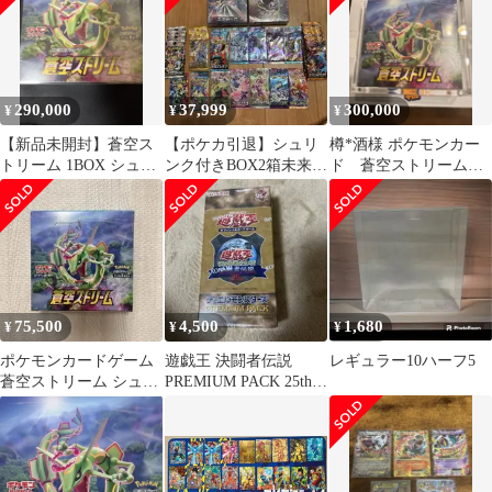
290,000
37,999
300,000
¥
¥
¥
【新品未開封】蒼空ス
【ポケカ引退】シュリ
樽*酒様 ポケモンカー
トリーム 1BOX シュリ
ンク付きBOX2箱未来の
ド 蒼空ストリーム
ンク付 当選品
一閃、アビスアイ パ
シュリンク付き
ックまとめ売り
75,500
4,500
1,680
¥
¥
¥
ポケモンカードゲーム
遊戯王 決闘者伝説
レギュラー10ハーフ5
蒼空ストリーム シュリ
PREMIUM PACK 25th
ンク無しBOX
シュリンク付き