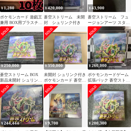
1,280
420,000
43,900
¥
¥
¥
ポケモンカード 遊戯王
蒼空ストリーム 未開
蒼空ストリーム フュ
兼用 BOX用プラスチッ
封 シュリンク付き
ージョンアーツ スター
クケース ボックスロ
バース box 韓国版
ーダー1
250,000
350,000
260,000
¥
¥
¥
蒼空ストリーム BOX
未開封 シュリンク付き
ポケモンカードゲーム
新品未開封 シュリンク
ポケモンカード 蒼空ス
拡張パック 蒼空ストリ
付き
トリーム 1BOX
ーム BOX 硬質ローダ
ー付き
244,444
9,700
200,300
¥
¥
¥