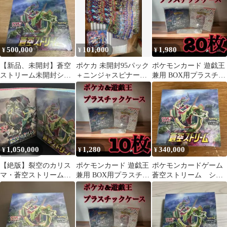
500,000
101,000
1,980
¥
¥
¥
【新品、未開封】蒼空
ポケカ 未開封95パック
ポケモンカード 遊戯王
ストリーム未開封シュ
＋ニンジャスピナー未
兼用 BOX用プラスチッ
リンク付き
開封ボックスシュリン
クケース ボックスロ
ク付き
ーダー23
1,050,000
1,280
340,000
¥
¥
¥
【絶版】裂空のカリス
ポケモンカード 遊戯王
ポケモンカードゲーム
マ・蒼空ストリーム・
兼用 BOX用プラスチッ
蒼空ストリーム シュ
ストームエメラルダ未
クケース ボックスロ
リンク付き
開封BOXセット
ーダー12