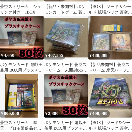
蒼空ストリーム シュ
【新品・未開封】ポケ
【BOX】 ソード＆シー
リンク付き 1BOX
モンカードゲーム 蒼空
ルド 拡張パック 蒼空ス
ストリーム2BOX シュ
トリーム
リンク付き
4,650
407,555
488,888
¥
¥
¥
ポケモンカード 遊戯王
ポケモンカード 蒼空ス
【新品未開封】蒼空ス
兼用 BOX用プラスチッ
トリーム 未開封box
トリーム 摩天パーフェ
クケース ボックスロ
1箱 2BOX出品も可能
クトBOXシュリンク付
ーダー15
きプロモ2種付き
800,000
2,880
400,000
¥
¥
¥
蒼空ストリーム 摩
ポケモンカード 遊戯王
【BOX】 ソード&シー
天 プロモ販促品セッ
兼用 BOX用プラスチッ
ルド 拡張パック 蒼空ス