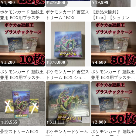
1,980
279,800
19,999
¥
¥
¥
ポケモンカード 遊戯王
ポケモンカード 蒼空ス
【新品未開封】
兼用 BOX用プラスチッ
トリーム 1BOX
【1box】【シュリンク
クケース ボックスロ
なし・ペリペリあり】
ーダー33
ストームエメラルダ
1,280
370,000
4,680
¥
¥
¥
ポケモンカード 遊戯王
ポケモンカード 蒼空ス
ポケモンカード 遊戯王
兼用 BOX用プラスチッ
トリーム BOX シュリ
兼用 BOX用プラスチッ
クケース ボックスロ
ンク付き
クケース ボックスロ
ーダー22
ーダー35
19,555
311,111
2,880
¥
¥
¥
蒼空ストリームBOX
ポケモンカードゲーム
ポケモンカード 遊戯王