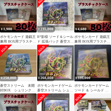
1,980
235,000
4,680
¥
¥
¥
ポケモンカード 遊戯王
R*影様 ソード＆シール
ポケモンカード 遊戯王
兼用 BOX用プラスチッ
ド 拡張パック 蒼空スト
兼用 BOX用プラスチッ
クケース ボックスロ
リーム シュリンク付
クケース ボックスロ
ーダー63
BOX
ーダー5
250,000
268,000
335,000
¥
¥
¥
蒼空ストリーム 未開
ポケモンカードゲーム
ポケモンカードゲーム
封BOX シュリンク付
蒼空ストリーム シュリ
ソード ＆ シールド 拡
き
ンク付きBOX
張パック 蒼空ストリー
ム ボックス