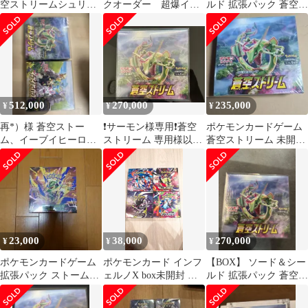
空ストリームシュリン
クオーダー 超爆イン
ルド 拡張パック 蒼空ス
ク付き未開封 プロモ
パクト 蒼空ストリー
トリーム
カード付き
ム 計4BOX
512,000
270,000
235,000
¥
¥
¥
再*）様 蒼空ストー
❗️サーモン様専用❗️蒼空
ポケモンカードゲーム
ム、イーブイヒーロー
ストリーム 専用様以外
蒼空ストリーム 未開封
ズ未開封シュリンク付
購入厳禁
BOX
きBOXセット
23,000
38,000
270,000
¥
¥
¥
ポケモンカードゲーム
ポケモンカード インフ
【BOX】 ソード＆シー
拡張パック ストームエ
ェルノX box未開封 他
ルド 拡張パック 蒼空ス
メラルダ BOX シュリ
セット
トリーム
ンク付き