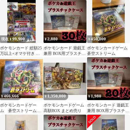
ト
クケース ボックスロ
トリーム
ーダー24
99,900
2,880
450,000
現在 ¥
¥
¥
ポケモンカード 総額25
ポケモンカード 遊戯王
ポケモンカードゲーム
万以上+オマケ付き ゲ
兼用 BOX用プラスチッ
蒼空ストリーム
ンガー 未開封box等 希
クケース ボックスロ
少品多
ーダー14
466,666
1,350,000
1,980
¥
¥
¥
ポケモンカードゲー
ポケモンカードゲーム
ポケモンカード 遊戯王
ム 蒼空ストリーム
高額BOX まとめ売り
兼用 BOX用プラスチッ
未開封シュリンク付き
クケース ボックスロ
BOX
ーダー2