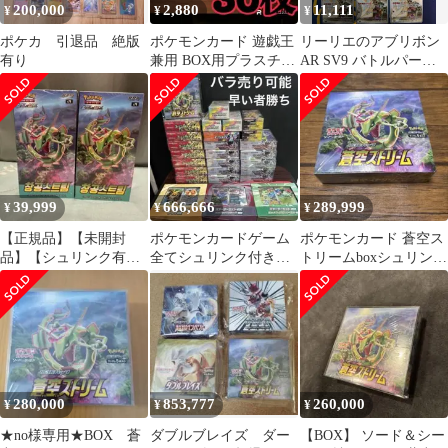
200,000
2,880
11,111
¥
¥
¥
ポケカ 引退品 絶版
ポケモンカード 遊戯王
リーリエのアブリボン
有り
兼用 BOX用プラスチッ
AR SV9 バトルパート
クケース ボックスロ
ナーズ 105/100 9枚セ
ーダー3
ット ポケモンカード
Lillie's Ribombee AR
SV9 Battle Partners
105/100 9-card set
Pokémon Card
39,999
666,666
289,999
¥
¥
¥
【正規品】【未開封
ポケモンカードゲーム
ポケモンカード 蒼空ス
品】【シュリンク有
全てシュリンク付き未
トリームboxシュリンク
り】ポケモンカード
開封BOX
付き
蒼空ストリーム 2BOX
280,000
853,777
260,000
¥
¥
¥
★no様専用★BOX 蒼
ダブルブレイズ ダー
【BOX】 ソード＆シー