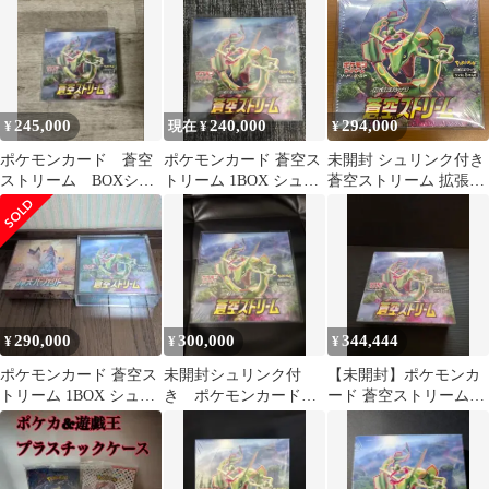
キラ …
リンクあり
245,000
240,000
294,000
¥
現在 ¥
¥
ポケモンカード 蒼空
ポケモンカード 蒼空ス
未開封 シュリンク付き
ストリーム BOXシュ
トリーム 1BOX シュリ
蒼空ストリーム 拡張パ
リンク付き
ンク付き
ック box ポケカ ポケモ
ン ポケモンカード ソー
ド&シールド
290,000
300,000
344,444
¥
¥
¥
ポケモンカード 蒼空ス
未開封シュリンク付
【未開封】ポケモンカ
トリーム 1BOX シュリ
き ポケモンカード
ード 蒼空ストリーム
ンク付き BOXローダー
蒼空ストリーム 1BOX
BOX
付き