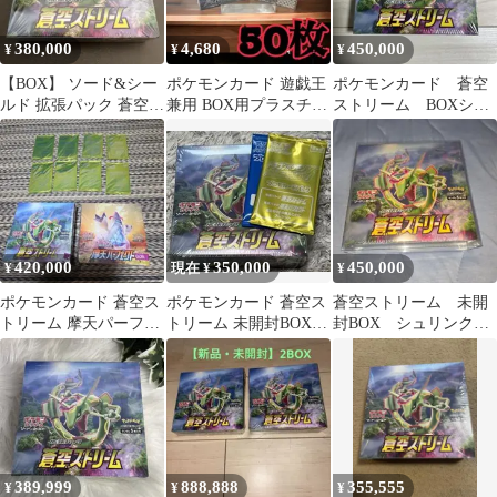
380,000
4,680
450,000
¥
¥
¥
【BOX】 ソード&シー
ポケモンカード 遊戯王
ポケモンカード 蒼空
ルド 拡張パック 蒼空ス
兼用 BOX用プラスチッ
ストリーム BOXシュ
トリーム
クケース ボックスロ
リンク付き
ーダー25
420,000
350,000
450,000
¥
現在 ¥
¥
ポケモンカード 蒼空ス
ポケモンカード 蒼空ス
蒼空ストリーム 未開
トリーム 摩天パーフェ
トリーム 未開封BOX
封BOX シュリンク付
クト BOXセット プロ
プロモカード2種付き
き
モカード付き
389,999
888,888
355,555
¥
¥
¥