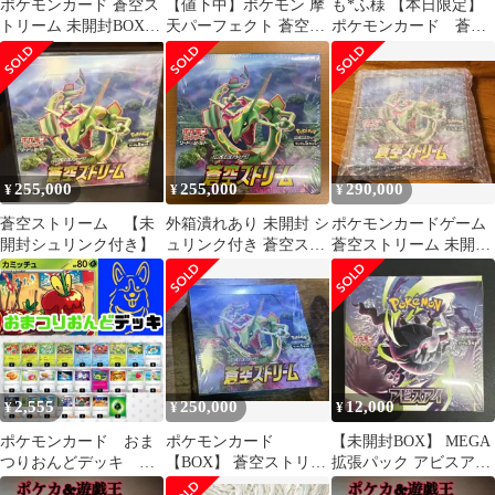
ポケモンカード 蒼空ス
【値下中】ポケモン 摩
も*ふ様 【本日限定】
トリーム 未開封BOXセ
天パーフェクト 蒼空ス
ポケモンカード 蒼空
ットシュリンク付き
トリーム スペシャル 韓
ストリーム シュリンク
国版 未開封
付き 新品未開封
255,000
255,000
290,000
¥
¥
¥
蒼空ストリーム 【未
外箱潰れあり 未開封 シ
ポケモンカードゲーム
開封シュリンク付き】
ュリンク付き 蒼空スト
蒼空ストリーム 未開封
リーム 拡張パック box
BOX
ポケカ ポケモン ポケモ
ンカード ソード&シー
ルド
2,555
250,000
12,000
¥
¥
¥
ポケモンカード おま
ポケモンカード
【未開封BOX】 MEGA
つりおんどデッキ 構
【BOX】 蒼空ストリー
拡張パック アビスアイ
築済み
ム
シュリンク付き