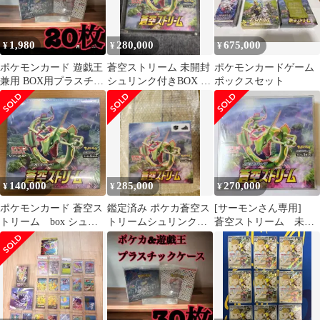
1,980
280,000
675,000
¥
¥
¥
ポケモンカード 遊戯王
蒼空ストリーム 未開封
ポケモンカードゲーム
兼用 BOX用プラスチッ
シュリンク付きBOX ボ
ボックスセット
クケース ボックスロ
ックスローダー入
ーダー99
140,000
285,000
270,000
¥
¥
¥
ポケモンカード 蒼空ス
鑑定済み ポケカ蒼空ス
[サーモンさん専用]
トリーム box シュリ
トリームシュリンク付
蒼空ストリーム 未開
ンク付き
未開封TOYGERローダ
封シュリンク付きBOX
ー付き