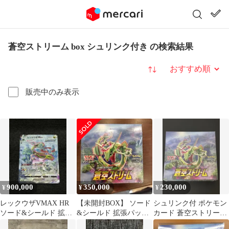
蒼空ストリーム box シュリンク付き の検索結果
並び替え
販売中のみ表示
900,000
350,000
230,000
¥
¥
¥
レックウザVMAX HR
【未開封BOX】 ソード
シュリンク付 ポケモン
ソード&シールド 拡張
&シールド 拡張パック
カード 蒼空ストリーム
パック 蒼空ストリーム
蒼空ストリーム シュ
1BOX