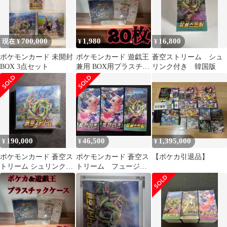
700,000
1,980
16,800
現在 ¥
¥
¥
ポケモンカード 未開封
ポケモンカード 遊戯王
蒼空ストリーム シュ
BOX 3点セット
兼用 BOX用プラスチッ
リンク付き 韓国版
クケース ボックスロ
ーダー60
190,000
46,500
1,395,000
¥
¥
¥
ポケモンカード 蒼空ス
ポケモンカード 蒼空ス
【ポケカ引退品】
トリーム シュリンク付
トリーム フュージョ
き1BOX
ンアーツ シュリンク付
き 韓国版