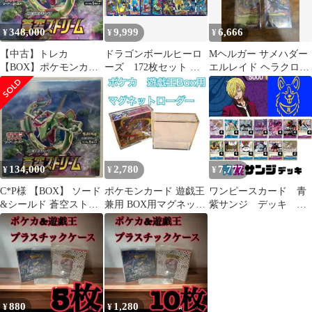
348,000
9,999
6,666
¥
¥
¥
【中古】トレカ
ドラゴンボールヒーロ
Mヘルガー サメハダー
【BOX】ポケモンカー
ーズ 172枚セット ベ
エルレイド ヘラクロス
ドゲーム ソード＆シー
ジット 孫悟空 フリーザ
ボスゴドラ ex rr xy
ルド 拡張パック 蒼空ス
ベジータ トランク
トリーム
ス セル クウラ ジ
ャネンバ トランクス:
未来 孫悟空:GT ゴ
クウブラック ブロリ
ー ゴテンクス ゴジ
134,000
2,780
7,777
¥
¥
¥
ータ 人造人間18号
五星龍 ピッコロ ゴ
C*P様 【BOX】 ソード
ポケモンカード 遊戯王
ワンピースカード 青
ールデンフリーザ
&シールド 蒼空ストリ
兼用 BOX用マグネット
紫サンジ デッキ 構
ーム 未開封 シュリ
ローダー ボックスロー
築済み
ンク
ダー3
880
1,280
¥
¥