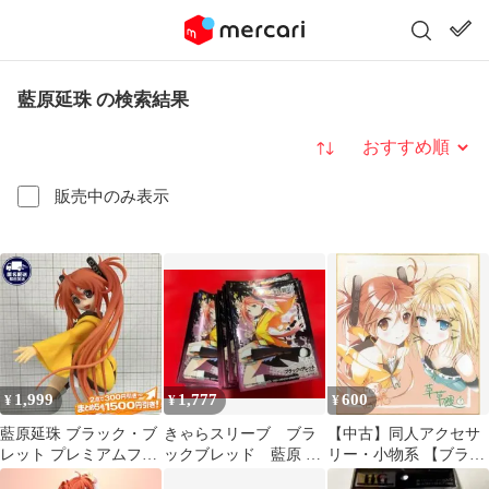
藍原延珠 の検索結果
並び替え
販売中のみ表示
1,999
1,777
600
¥
¥
¥
藍原延珠 ブラック・ブ
きゃらスリーブ ブラ
【中古】同人アクセサ
レット プレミアムフィ
ックブレッド 藍原 延
リー・小物系 【ブラッ
ギュア 2015年当時品
珠 65枚
ク・ブレット】複製サ