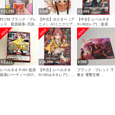
11,330
550
3,000
¥
¥
¥
PLUM ブラック・ブレ
【中古】ポスター（ア
【中古】レベルネオ
ッド 藍原延珠~天誅ガ
ニメ） A3ミニクリアポ
S1-002[レア]：藍原 延
ールズVer~ PVC
スター A.藍原延珠 「ブ
珠(日高里菜銀箔押しサ
ラック・ブレット」
イン入り)
2,222
26,000
599
¥
¥
¥
レベルネオ P-001 藍原
【中古】レベルネオ
ブラック・ブレット 下
延珠(パーティー2015
01-001a[ネオレア]：藍
敷き 電撃文庫
1st win箔押)
原 延珠(日高里菜金箔
MAGAZINE 付録
押しサイン入り)