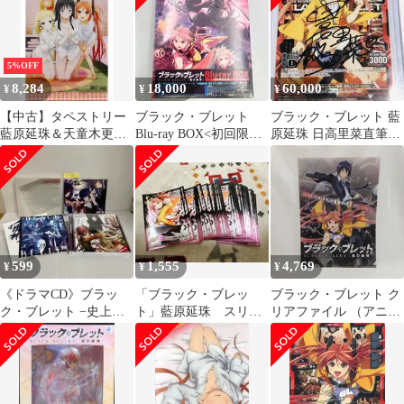
5%OFF
8,284
18,000
60,000
¥
¥
¥
【中古】タペストリー
ブラック・ブレット
ブラック・ブレット 藍
藍原延珠＆天童木更＆
Blu-ray BOX<初回限定
原延珠 日高里菜直筆サ
ティナ・スプラウト 描
生産>
インカード レベルネ
き下ろしA3タペストリ
オ
ー 「Blu-ray/DVD ブラ
ック・ブレット」 とら
のあな全巻連動購入特
典
599
1,555
4,769
¥
¥
¥
《ドラマCD》ブラッ
「ブラック・ブレッ
ブラック・ブレット ク
ク・ブレット −史上最
ト」藍原延珠 スリー
リアファイル （アニメ
低の作戦−
ブ 50枚
化告知・原作デザイ
ン）