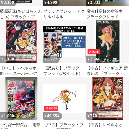
3,100
4,999
3,333
¥
¥
¥
藍原延珠(あいはらえん
ブラックブレット アク
魔法科高校の劣等生 ・
じゅ) ブラック・ブレ
リルパネル
ブラックブレッド
ット プレミアムフィギ
2014年 スターターブ
ュア『藍原延珠』 プラ
ック 非売品
イズ(1010726) セガ
5%OFF
1,100
1,727
2,660
¥
¥
¥
【中古】レベルネオ
【訳あり】ブラック・
【中古】フィギュア 藍
01-008[スーパーレア]：
ブレット(7枚セット)第
原延珠 「ブラック・ブ
里見 蓮太郎＆藍原 延珠
1話～第13話 最終 ※デ
レット」 プレミアムフ
ィスクのみ【全巻セッ
ィギュア“藍原延珠”
ト アニメ 中古 DVD】
レンタル落ち
10%OFF
1,000
49,554
770
¥
¥
¥
※付録一部欠品 電撃
【中古】ブラック・ブ
【中古】レベルネオ