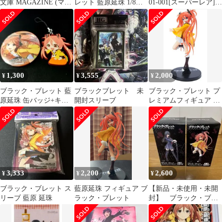
文庫 MAGAZINE (マガ
レット 藍原延珠 1/8ス
01-001[スーパーレア]：
ジン) 2014年 7月号
ケール PVC製塗装済み
藍原 延珠
Vol.38 [雑誌]
完成品
1,300
3,555
2,000
¥
¥
¥
ブラック・ブレット 藍
ブラックブレット 未
ブラック・ブレット プ
原延珠 缶バッジ+キー
開封スリーブ
レミアムフィギュア 藍
ホルダー
原延珠(箱付き)
3,333
2,200
2,600
¥
¥
¥
ブラック・ブレット ス
藍原延珠 フィギュア ブ
【新品・未使用・未開
リーブ 藍原 延珠
ラック・ブレット
封】 ブラック・ブレ
ット フィギュア 天
童木更 藍原延珠