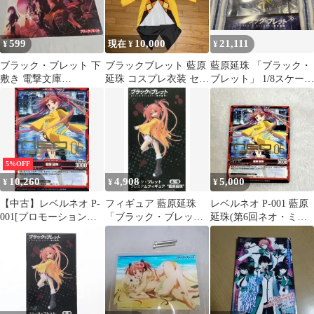
599
10,000
21,111
¥
現在 ¥
¥
ブラック・ブレット 下
ブラックブレット 藍原
藍原延珠 「ブラック・
敷き 電撃文庫
延珠 コスプレ衣装 セッ
ブレット」 1/8スケール
MAGAZINE 付録
ト パーカー ワンピース
フィギュア 完成品
美少女
5%OFF
10,260
4,908
5,000
¥
¥
¥
【中古】レベルネオ P-
フィギュア 藍原延珠
レベルネオ P-001 藍原
001[プロモーションカ
「ブラック・ブレッ
延珠(第6回ネオ・ミー
ード]：藍原 延珠(第6回
ト」 プレミアムフィギ
ティング箔押し仕様)
ネオ・ミーティング箔
ュア“藍原延珠”【14日
押し仕様)
以内発送】