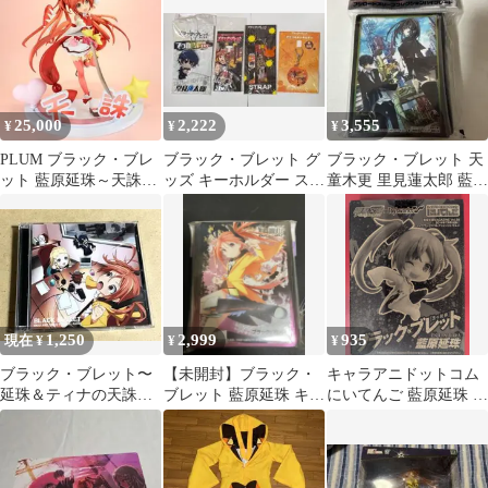
イン入り色紙 藍原延珠
＆ティナ・スプラウト
(花花捲＆草草饅)
C86/Twin Box
25,000
2,222
3,555
¥
¥
¥
PLUM ブラック・ブレ
ブラック・ブレット グ
ブラック・ブレット 天
ット 藍原延珠～天誅ガ
ッズ キーホルダー スト
童木更 里見蓮太郎 藍原
ールズVer.～1/7
ラップ
延珠 スリーブ
1,250
2,999
935
現在 ¥
¥
¥
ブラック・ブレット〜
【未開封】ブラック・
キャラアニドットコム
延珠＆ティナの天誅ラ
ブレット 藍原延珠 キャ
にいてんご 藍原延珠 附
ジオ〜 vol.1 ラジオ
ラスリーブ
録
CD