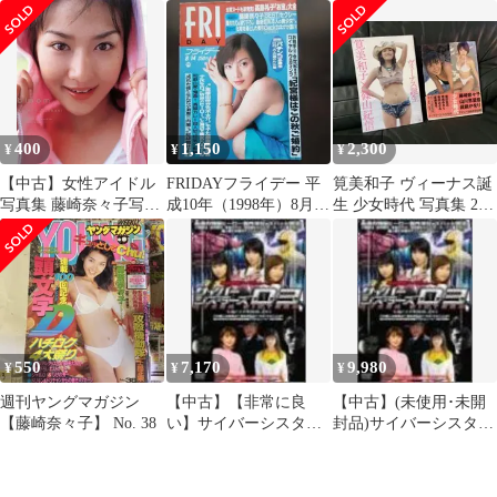
ーグ [DVD]
子 初版帯付
トロ 1996年 1997
年 3
400
1,150
2,300
¥
¥
¥
【中古】女性アイドル
FRIDAYフライデー 平
筧美和子 ヴィーナス誕
写真集 藤崎奈々子写真
成10年（1998年）8月14
生 少女時代 写真集 2冊
集 ブルーム
日号 表紙 加藤あい
セット
550
7,170
9,980
¥
¥
¥
週刊ヤングマガジン
【中古】【非常に良
【中古】(未使用･未開
【藤崎奈々子】 No. 38
い】サイバーシスター
封品)サイバーシスター
ズ version1 プロローグ
ズ version1 プロローグ
[DVD]
[DVD]