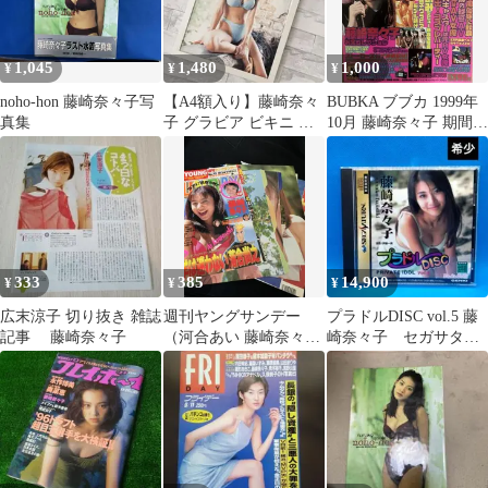
1,045
1,480
1,000
¥
¥
¥
noho‐hon 藤崎奈々子写
【A4額入り】藤崎奈々
BUBKA ブブカ 1999年
真集
子 グラビア ビキニ 水
10月 藤崎奈々子 期間限
着 切り抜き ポスター風
定価格
333
385
14,900
¥
¥
¥
広末涼子 切り抜き 雑誌
週刊ヤングサンデー
プラドルDISC vol.5 藤
記事 藤崎奈々子
（河合あい 藤崎奈々子
崎奈々子 セガサター
掲載）表紙などのスク
ン
ラップ 週刊ヤングサン
デー No.42 10/3 河合あ
い 藤崎奈々子