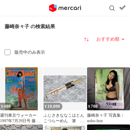
藤崎奈々子 の検索結果
並び替え
販売中のみ表示
480
10,000
700
¥
¥
¥
週刊東京ウォーカー
ふじさきななこはとん
藤崎奈々子 写真集 /
1997年7月29日号 藤崎
こつらーめん 箸 藤
noho-hon
奈々子表紙
崎奈々子 ナナぶー