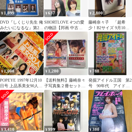
1,899
637
2,800
¥
¥
¥
DVD『しくじり先生 俺
SHORTLOVE 4つの愛
藤崎奈々子 「超希
みたいになるな』第2巻
の物語【邦画 中古
少！B2サイズ 9月10月
【全編ディレクターズ
DVD】レンタル落ち
カレンダーポスター」
カット完全版】
1,000
1,280
780
¥
¥
¥
POPEYE 1997年12月10
【送料無料】藤崎奈々
発掘アイドル王国 第2
日号 上品系美女90人大
子写真集２冊セット
号 90年代 アイド
告白 古本ポパイ
「Marionette」「フジサ
ル 広末涼子
キナナコ」
SPEED 他
3,410
999
380
¥
¥
¥