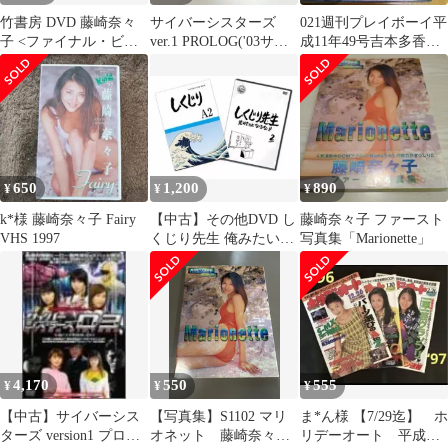
竹書房 DVD 藤崎奈々
サイバーシスターズ
021週刊プレイボーイ平
子 <ファイナル・ビュ
ver.1 PROLOG('03サイ
成11年49号吉本多香美/
ーティー> 藤崎奈々子
バーシスターズ製作委
平愛梨/みれいゆ/江川有
員…
未
650
1,200
890
¥
¥
¥
k*様 藤崎奈々子 Fairy
【中古】その他DVD し
藤崎奈々子 ファースト
VHS 1997
くじり先生 俺みたいに
写真集「Marionette」
なるな!! 第2巻 [特別版]
4,170
550
555
¥
¥
¥
【中古】サイバーシス
【写真集】S1102 マリ
ま*ん様 【7/29迄】 ホ
ターズ version1 プロロ
オネット 藤崎奈々
リデーオート 平成レ