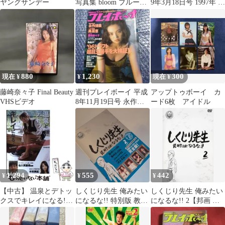
ヤングサンデー
写真集 bloom ブルーム
9年3月18日号 1997年 今
ぶんか社
村理恵
880
1,230
300
現在 ¥
¥
現在 ¥
藤崎奈々子 Final Beauty
週刊プレイボーイ 平成
アップトゥボーイ カ
VHSビデオ
8年11月19日号 永作博
ード6枚 アイドル
美さん特集号 奥菜恵 他
連載
1,294
555
442
¥
¥
¥
【中古】 温泉とデトッ
しくじり先生 俺みたい
しくじり先生 俺みたい
クスでキレイになる! /
になるな!! 特別版 教科
になるな!! 2【邦画 中
佐久間重信 藤崎奈々子
書付 第2巻
古 DVD】レンタル落ち
木村美紀 / 表参道出版