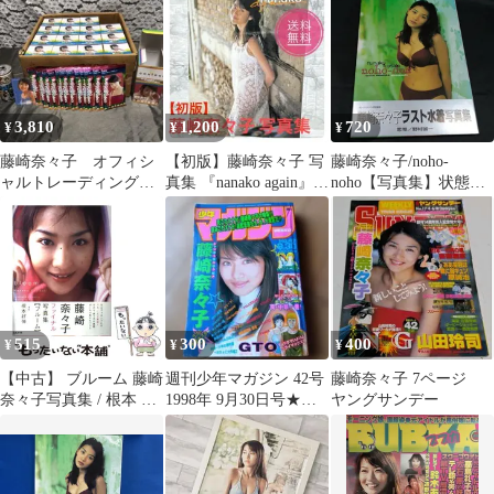
3,810
1,200
720
¥
¥
¥
藤崎奈々子 オフィシ
【初版】藤崎奈々子 写
藤崎奈々子/noho-
ャルトレーディングカ
真集 『nanako again』
noho【写真集】状態：
ード 10枚入り✖️12パ
※生写真付き
非良
ック 16箱
515
300
400
¥
¥
¥
【中古】 ブルーム 藤崎
週刊少年マガジン 42号
藤崎奈々子 7ページ
奈々子写真集 / 根本 好
1998年 9月30日号★表
ヤングサンデー
伸 / ぶんか社
紙・藤崎奈々子★