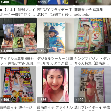
400
999
550
¥
¥
¥
■ 【古本】 週刊プレイ
FRIDAY フライデー 平
藤崎奈々子 写真集
ボーイ 平成8年47号 永
成10年（1998年）9月11
noho-noho
作博美 奥菜恵 藤崎奈々
日号 表紙 秋本祐希
子
3,000
300
450
¥
¥
¥
アイドル写真集 6冊セ
デジタルツーカー 1998
ヤングマガジン ・デカ
ット 仲根かすみ 原田ゆ
年8月号 カタログ 藤崎
ちゃん特集【藤崎奈々
うか 藤崎奈々子
奈々子
子ミニ写真集】
400
886
400
¥
¥
¥
藤崎奈々子 10ページ
藤崎奈々子 ファイナル
週刊プレイボーイ 平成