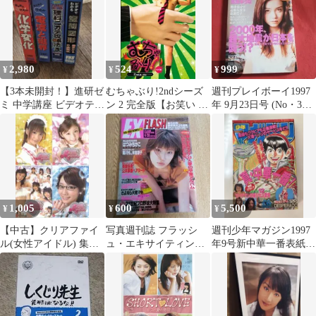
2,980
524
999
¥
¥
¥
【3本未開封！】進研ゼ
むちゃぶり!2ndシーズ
週刊プレイボーイ1997
ミ 中学講座 ビデオテー
ン 2 完全版【お笑い 中
年 9月23日号 (No・39)
プ VHS 4本セット 理科
古 DVD】レンタル落ち
表紙・夏生ゆうな
数学
1,005
600
5,500
¥
¥
¥
【中古】クリアファイ
写真週刊誌 フラッシ
週刊少年マガジン1997
ル(女性アイドル) 集合
ュ・エキサイティング
年9号新中華一番表紙、
A4クリアファイル(4枚
2001年4月28日増刊号
佐藤珠緒・藤崎奈々
組) 「CRぱちんこアバ
子・金澤あかね
ンギャルド」