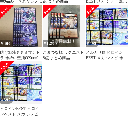
009um0/「それがシノビ
点 まとめ商品
BEST メカ シノビ 蛛紙
のサダメ…」
の聖沌009um0 等
300
1,200
499
¥
¥
¥
防ぐ混沌タタミマント
こまつな様 リクエスト
メルカリ便 ヒロイン
ラ 蛛紙の聖沌009um0
8点 まとめ商品
BEST メカ シノビ 蛛紙
各4枚セット
の聖沌009um0 等
399
¥
ヒロインBEST ヒロイ
ンベスト メカ シノビ
蛛紙の聖沌009um0 等