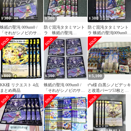
シマントラ
300
300
300
¥
¥
¥
蛛紙の聖沌 009um0 /
防ぐ混沌タタミマント
防ぐ混沌タタミマント
「それがシノビのサダ
ラ 蛛紙の聖沌
ラ 蛛紙の聖沌009um0
メ…」 オオグモ 4枚
009um0 各4枚
各4枚
800
300
5,100
¥
¥
¥
KK様 リクエスト 4点
蛛紙の聖沌 009um0 /
t*u様 白黒シノビデッキ
まとめ商品
「それがシノビのサダ
と改造パーツ53枚とス
メ…」 オオグモ 4枚
リーブ64枚セット