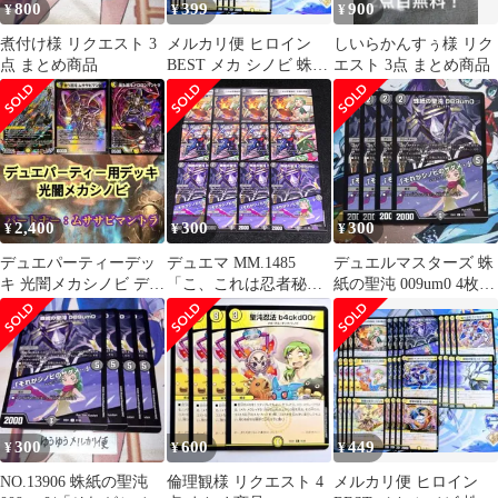
800
399
900
¥
¥
¥
煮付け様 リクエスト 3
メルカリ便 ヒロイン
しいらかんすぅ様 リク
点 まとめ商品
BEST メカ シノビ 蛛紙
エスト 3点 まとめ商品
の聖沌009um0 等
2,400
300
300
¥
¥
¥
デュエパーティーデッ
デュエマ MM.1485
デュエルマスターズ 蛛
キ 光闇メカシノビ デュ
「こ、これは忍者秘
紙の聖沌 009um0 4枚セ
エマ デュエルマスター
伝、火遁の術よ!!」 防
ット
ズ
ぐ混沌 タタミマントラ
「ここは行かせませ
ん!」 蛛紙の聖沌
009um0 「それがシノビ
のサダメ…」
300
600
449
¥
¥
¥
NO.13906 蛛紙の聖沌
倫理観様 リクエスト 4
メルカリ便 ヒロイン