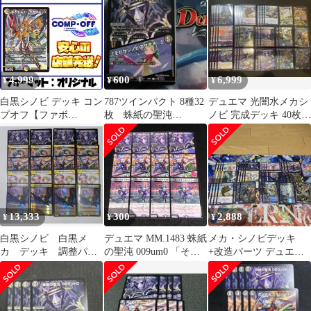
4,999
600
6,999
¥
¥
¥
白黒シノビ デッキ コン
787ツインパクト 8種32
デュエマ 光闇水メカシ
プオフ【ファボ
枚 蛛紙の聖沌
ノビ 完成デッキ 40枚
DM1211】
009um0/「それがシノビ
二重スリーブ ドロマー
のサダメ
メカシノビ
13,333
300
2,888
¥
¥
¥
白黒シノビ 白黒メ
デュエマ MM.1483 蛛紙
メカ・シノビデッキ
カ デッキ 調整パー
の聖沌 009um0 「それ
+改造パーツ デュエマ
ツ デュエマ デュエ
がシノビのサダメ…」
デュエルマスターズ
ルマスターズ
防ぐ混沌 タタミマント
ラ 「ここは行かせませ
ん!」 走る混沌 マキビ