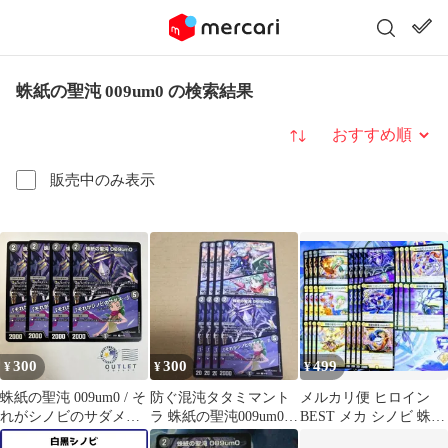
蛛紙の聖沌 009um0 の検索結果
並び替え
販売中のみ表示
300
300
499
¥
¥
¥
蛛紙の聖沌 009um0 / そ
防ぐ混沌タタミマント
メルカリ便 ヒロイン
れがシノビのサダメ…
ラ 蛛紙の聖沌009um0
BEST メカ シノビ 蛛紙
4枚 [DM25EX1]
各4枚セット
の聖沌009um0 等