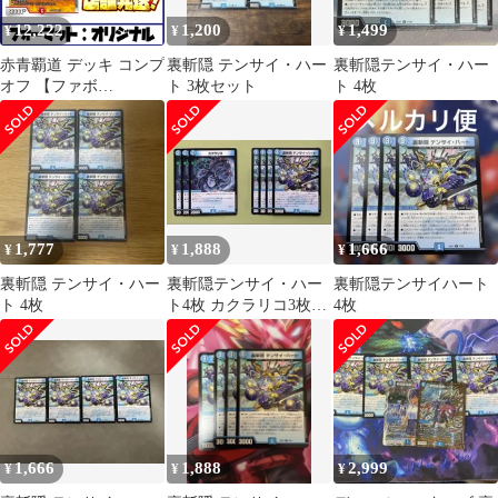
12,222
1,200
1,499
¥
¥
¥
赤青覇道 デッキ コンプ
裏斬隠 テンサイ・ハー
裏斬隠テンサイ・ハー
オフ 【ファボ
ト 3枚セット
ト 4枚
DM1175】
1,777
1,888
1,666
¥
¥
¥
裏斬隠 テンサイ・ハー
裏斬隠テンサイ・ハー
裏斬隠テンサイハート
ト 4枚
ト4枚 カクラリコ3枚セ
4枚
ット
1,666
1,888
2,999
¥
¥
¥