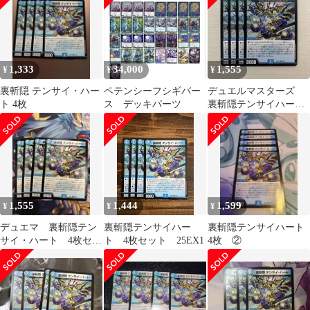
1,333
34,000
1,555
¥
¥
¥
裏斬隠 テンサイ・ハー
ペテンシーフシギバー
デュエルマスターズ
ト 4枚
ス デッキパーツ
裏斬隠テンサイハート
4枚 ②
1,555
1,444
1,599
¥
¥
¥
デュエマ 裏斬隠テン
裏斬隠テンサイハー
裏斬隠テンサイハート
サイ・ハート 4枚セッ
ト 4枚セット 25EX1
4枚 ②
ト