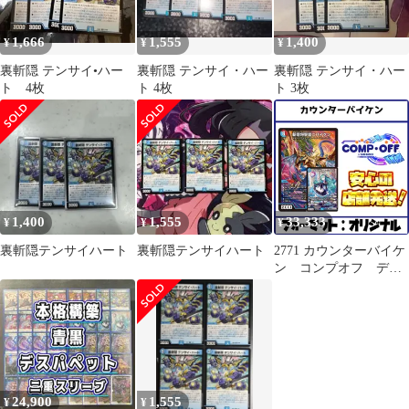
1,666
1,555
1,400
¥
¥
¥
裏斬隠 テンサイ•ハー
裏斬隠 テンサイ・ハー
裏斬隠 テンサイ・ハー
ト 4枚
ト 4枚
ト 3枚
1,400
1,555
33,333
¥
¥
¥
裏斬隠テンサイハート
裏斬隠テンサイハート
2771 カウンターバイケ
ン コンプオフ デュ
エマ デッキ
24,900
1,555
¥
¥