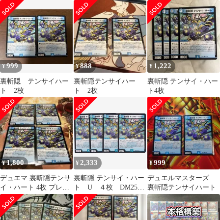
999
888
1,222
¥
¥
¥
裏斬隠 テンサイハー
裏斬隠テンサイハー
裏斬隠 テンサイ・ハー
ト 2枚
ト 2枚
ト4枚
1,800
2,333
999
¥
¥
¥
デュエマ 裏斬隠テンサ
裏斬隠 テンサイ・ハー
デュエルマスターズ
イ・ハート 4枚 プレイ
ト U ４枚 DM25-
裏斬隠テンサイハート
用
EX1 愛感謝祭 ヒロイ
ンBEST ちゅうてつ
57