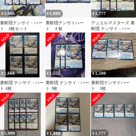
1,666
1,888
1,777
¥
¥
¥
裏斬隠テンサイ・ハー
裏斬隠テンサイハー
デュエルマスターズ 裏
ト 4枚セット
ト ４枚
斬隠 テンサイ・ハート
4枚セット
1,666
1,555
1,500
¥
¥
¥
裏斬隠 テンサイ・ハー
裏斬隠 テンサイ・ハー
裏斬隠テンサイハー
ト 4枚
ト 3枚
ト 3枚
5,999
1,888
1,777
¥
¥
¥