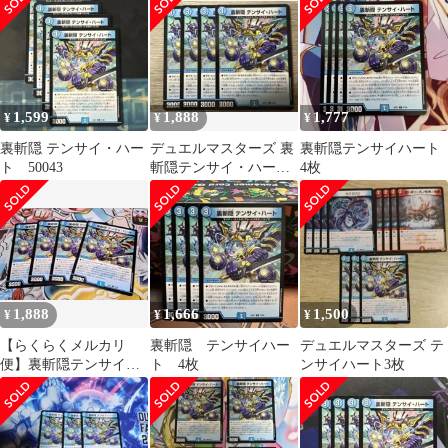
1,599
1,888
1,777
¥
¥
¥
裏斬隠 テンサイ・ハー
デュエルマスターズ 裏
裏斬隠テンサイハート
ト 50043
斬隠テンサイ・ハート
4枚
４枚
1,888
1,666
1,500
¥
¥
¥
【らくらくメルカリ
裏斬隠 テンサイハー
デュエルマスターズ テ
便】裏斬隠テンサイ・
ト 4枚
ンサイハート3枚
ハート4枚