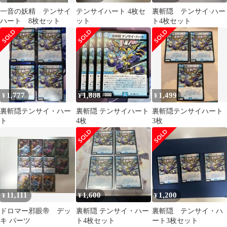
一音の妖精 テンサイ
テンサイハート 4枚セ
裏斬隠 テンサイ·ハー
ハート 8枚セット
ット
ト4枚セット
1,777
1,888
1,499
¥
¥
¥
裏斬隠テンサイ・ハー
裏斬隠 テンサイハート
裏斬隠テンサイハート
ト
4枚
3枚
11,111
1,600
1,200
¥
¥
¥
ドロマー邪眼帝 デッ
裏斬隠 テンサイ・ハー
裏斬隠 テンサイ・ハ
キ パーツ
ト4枚セット
ート3枚セット