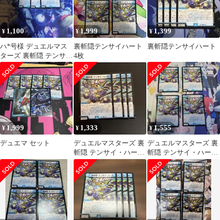
1,100
1,999
1,399
¥
¥
¥
ハ*号様 デュエルマス
裏斬隠テンサイハート
裏斬隠テンサイハート
ターズ 裏斬隠 テンサ
4枚
イ・ハート 3枚セット
1,999
1,333
1,555
¥
¥
¥
デュエマ セット
デュエルマスターズ 裏
デュエルマスターズ 裏
斬隠 テンサイ・ハート
斬隠 テンサイ・ハート
4枚
4枚セット