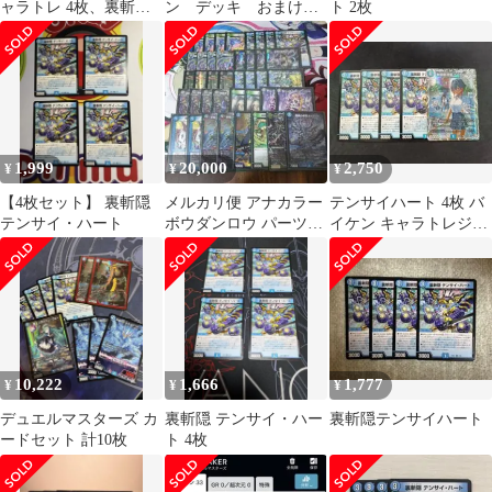
ャラトレ 4枚、裏斬隠
ン デッキ おまけ付
ト 2枚
テンサイ・ハート 4枚
き
1,999
20,000
2,750
¥
¥
¥
【4枚セット】 裏斬隠
メルカリ便 アナカラー
テンサイハート 4枚 バ
テンサイ・ハート
ボウダンロウ パーツ付
イケン キャラトレジャ
き
ー 1枚
10,222
1,666
1,777
¥
¥
¥
デュエルマスターズ カ
裏斬隠 テンサイ・ハー
裏斬隠テンサイハート
ードセット 計10枚
ト 4枚