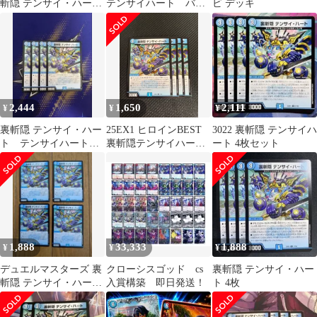
斬隠 テンサイ・ハート
テンサイハート バイ
ビ デッキ
4枚
ケン ニバイケン 聖
カオスマントラ
2,444
1,650
2,111
¥
¥
¥
裏斬隠 テンサイ・ハー
25EX1 ヒロインBEST
3022 裏斬隠 テンサイハ
ト テンサイハート
裏斬隠テンサイハート
ート 4枚セット
デュエマ
４枚
1,888
33,333
1,888
¥
¥
¥
デュエルマスターズ 裏
クローシスゴッド cs
裏斬隠 テンサイ・ハー
斬隠 テンサイ・ハート
入賞構築 即日発送！
ト 4枚
4枚セット