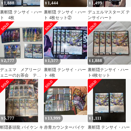
1,888
1,444
1,499
¥
¥
¥
裏斬隠 テンサイ・ハー
裏斬隠 テンサイ・ハー
デュエルマスターズ テ
ト 4枚
ト 4枚セット②
ンサイハート
2,777
1,577
1,888
¥
¥
¥
デュエマ メアリージ
裏斬隠 テンサイ・ハー
裏斬隠テンサイ・ハー
ェニーのお茶会 テン
ト 4枚
ト4枚セット
サイハート など
5,777
13,999
1,111
¥
¥
¥
斬隠蒼頭龍 バイケン キ
赤青カウンターバイケ
裏斬隠 テンサイ・ハー