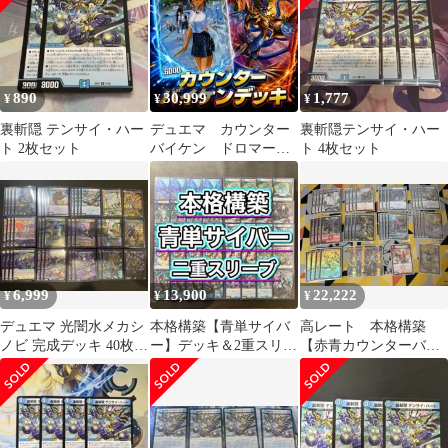
890
30,999
1,777
¥
¥
¥
裏斬隠 テンサイ・ハー
デュエマ カウンター
裏斬隠テンサイ・ハー
ト 2枚セット
バイケン ドロマーバ
ト 4枚セット
イケ デッキ
6,999
13,900
22,222
¥
¥
¥
デュエマ 光闇水メカシ
本格構築【青単サイバ
高レート 本格構築
ノビ 完成デッキ 40枚
ー】デッキ＆2重スリー
【赤青カウンターバイ
二重スリーブ ドロマー
ブ
ケン】 デッキ 赤青バ
メカシノビ
スター