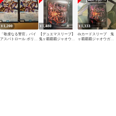
1,200
1,480
1,333
¥
¥
¥
「敬虔なる警官」パイ
【デュエマスリーブ】
dxカードスリーブ 鬼
アスパトロール·ポリ
鬼ヶ覇覇覇ジャオウ
ヶ覇覇覇ジャオウガ
ス 2枚
ガ 未開封
64枚入り