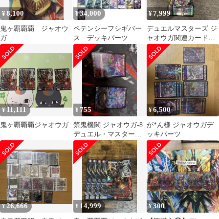
8,100
34,000
7,999
¥
¥
¥
鬼ヶ覇覇覇 ジャオウ
ペテンシーフシギバー
デュエルマスターズ ジ
ガ
ス デッキパーツ
ャオウガ関連カードセ
ット
11,111
755
6,500
¥
¥
¥
鬼ヶ覇覇覇ジャオウガ
禁鬼機関 ジャオウガ-8
が*ん様 ジャオウガデ
デュエル・マスターズ
ッキパーツ
おまけつき
26,666
14,999
300
¥
¥
¥