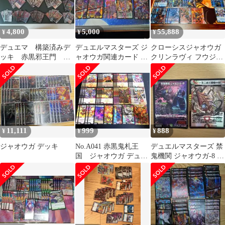
4,800
5,000
55,888
¥
¥
¥
デュエマ 構築済みデ
デュエルマスターズ ジ
クローシスジャオウガ
ッキ 赤黒邪王門 VS
ャオウガ関連カード
クリンラヴィ フウジン
ジャオウガ3投
鬼黒皇グレイテスト・
天&ライジン天 敬虔な
ジャオウガ含む
る警官
11,111
999
888
¥
¥
¥
ジャオウガ デッキ
No.A041 赤黒鬼札王
デュエルマスターズ 禁
国 ジャオウガ デュエ
鬼機関 ジャオウガ-8 他
マ 格安デッキ デュエマ
1枚セット
デッキ