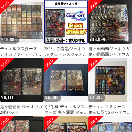
ガ 1枚
18,888
59,999
13,999
¥
¥
¥
デュエルマスターズ
2825 赤青黒ジャオウ
鬼ヶ覇覇覇ジャオウガ
デイガファイアーバー
ガ(クローシスジャオウ
鬼が覇覇覇ジャオウガ
ド
ガ) コンプオフ デュ
エマ デッキ
8,111
6,200
4,222
¥
¥
¥
鬼ヶ覇覇覇 ジャオウガ
う*る様 デュエルマス
デュエルマスターズ
2枚セット
ターズ 鬼ヶ覇覇 ジャオ
鬼ヶ伝双VSジャオウ
ウガ 2枚セット
ガ セット