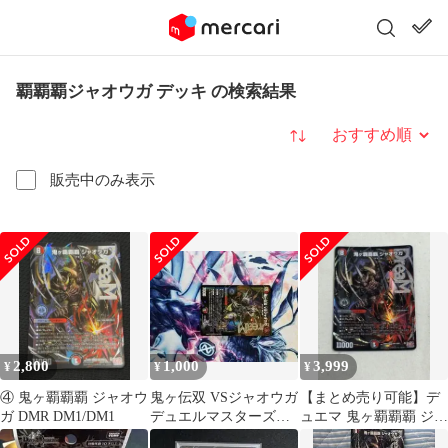
覇覇覇ジャオウガ デッキ の検索結果
並び替え
販売中のみ表示
2,800
1,000
3,999
¥
¥
¥
④ 鬼ヶ覇覇覇 ジャオウ
鬼ヶ伝双 VSジャオウガ
【まとめ売り可能】デ
ガ DMR DM1/DM1
デュエルマスターズ
ュエマ 鬼ヶ覇覇覇 ジャ
バーサスジャオウガ
オウガ