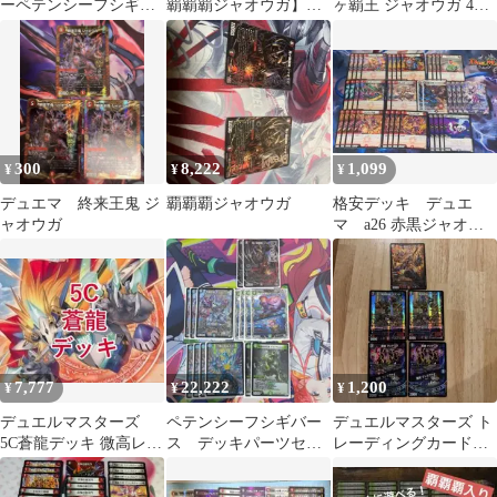
ーペテンシーフシギバ
覇覇覇ジャオウガ】デ
ヶ覇王 ジャオウガ 4枚
ースデッキ＋調整パー
ッキ＆二重スリーブ
セット
ツ 3重スリーブ
300
8,222
1,099
¥
¥
¥
デュエマ 終来王鬼 ジ
覇覇覇ジャオウガ
格安デッキ デュエ
ャオウガ
マ a26 赤黒ジャオウ
ガ
7,777
22,222
1,200
¥
¥
¥
デュエルマスターズ
ペテンシーフシギバー
デュエルマスターズ ト
5C蒼龍デッキ 微高レー
ス デッキパーツセッ
レーディングカードセ
ト
ト
ット ジャオウガ