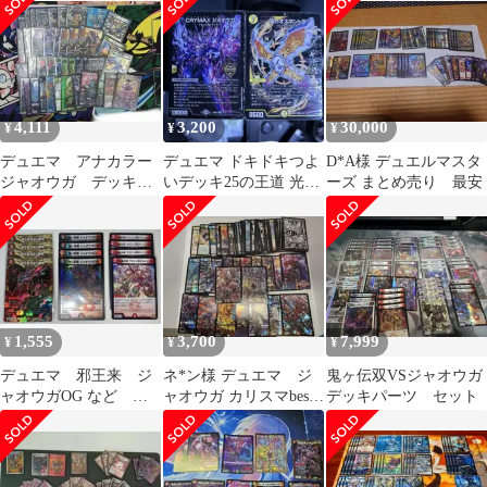
他 ま
4,111
3,200
30,000
¥
¥
¥
デュエマ アナカラー
デュエマ ドキドキつよ
D*A様 デュエルマスタ
ジャオウガ デッキ販
いデッキ25の王道 光闇
ーズ まとめ売り 最安
売
メカ&シノビデッキ未
開封ジャオウガ
1,555
3,700
7,999
¥
¥
¥
デュエマ 邪王来 ジ
ネ*ン様 デュエマ ジ
鬼ヶ伝双VSジャオウガ
ャオウガOG など セ
ャオウガ カリスマbest
デッキパーツ セット
ット
デッキパーツ まとめ