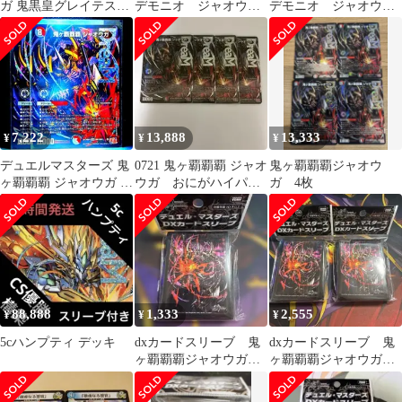
ガ 鬼黒皇グレイテス
デモニオ ジャオウガ
デモニオ ジャオウ
ト・ジャオウガ デモニ
デッキ パーツまとめ
ガ デッキパーツまと
オデッキ
売り
め
7,222
13,888
13,333
¥
¥
¥
デュエルマスターズ 鬼
0721 鬼ヶ覇覇覇 ジャオ
鬼ヶ覇覇覇ジャオウ
ヶ覇覇覇 ジャオウガ お
ウガ おにがハイパー
ガ 4枚
にがハイパージャオウ
ジャオウガ 4枚
ガ
88,888
1,333
2,555
¥
¥
¥
5cハンプティ デッキ
dxカードスリーブ 鬼
dxカードスリーブ 鬼
ヶ覇覇覇ジャオウガ
ヶ覇覇覇ジャオウガ
64枚入り
64枚入り 2個