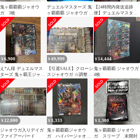
鬼ヶ覇覇覇ジャオウ
デュエルマスターズ 鬼
【24時間内発送追跡
ガ 3枚
ヶ覇覇覇 ジャオウガ オ
便】デュエルマスター
ニガハイパージャオウ
ズ 闇自然ケンジキン
ガ
グダムデッキ
6,900
49,999
14,444
¥
¥
¥
え*ん様 デュエルマス
【引退SALE】クローシ
鬼ヶ覇覇覇 ジャオウガ
ターズ 鬼ヶ覇王ジャオ
スジャオウガ ☆調整パ
4枚
ウガ 2枚セット ※傷
ーツ付き☆
汚れあり
22,000
3,333
1,300
¥
¥
¥
ジャオウガ入りデイガ
鬼ヶ覇覇覇ジャオウ
鬼ヶ覇覇覇 ジャオウ
ファイアーバード
ガ ハイパージャオウ
ガ スリーブ 未開封