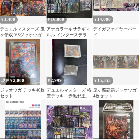
1,480
16,800
14,000
¥
¥
¥
デュエルマスターズ 鬼
アナカラーキサラギマ
デイガファイヤーバー
ヶ伝双 VSジャオウガ
ルル インターステラ ジ
ド
その他 まとめ売り
ャオウガ デッキ アドバ
ンス
2,000
2,999
15,555
現在 ¥
¥
¥
ジャオウガ デッキ40枚
デュエルマスターズ 格
鬼ヶ覇覇覇ジャオウガ
セット
安デッキ 赤黒邪王門
4枚セット
デッキ 鬼ヶ伝双VSジ
ャオウガ セット