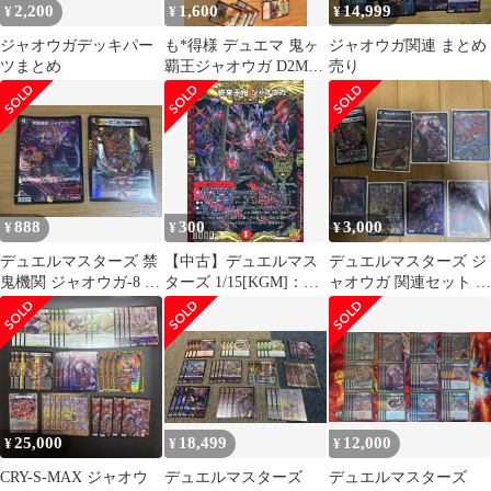
2,200
1,600
14,999
¥
¥
¥
ジャオウガデッキパー
も*得様 デュエマ 鬼ヶ
ジャオウガ関連 まとめ
ツまとめ
覇王ジャオウガ D2M2
売り
ドグライーター デッキ
パーツ
888
300
3,000
¥
¥
¥
デュエルマスターズ 禁
【中古】デュエルマス
デュエルマスターズ ジ
鬼機関 ジャオウガ-8 他
ターズ 1/15[KGM]：終
ャオウガ 関連セット カ
1枚セット
来王鬼 ジャオウガ
リスマBEST 本日まで
この値段
25,000
18,499
12,000
¥
¥
¥
CRY-S-MAX ジャオウ
デュエルマスターズ
デュエルマスターズ