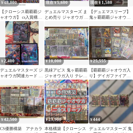
48,000
5,600
1,580
¥
現在 ¥
現在 ¥
【クローシス覇覇覇ジ
デュエルマスターズ ま
【デュエマスリーブ】
ャオウガ】 cs入賞構築
とめ売り ジャオウガ デ
鬼ヶ覇覇覇ジャオウ
デュエマ 3重スリーブ
ッキパーツ デモニオ
ガ 未開封
2,400
10,000
25,555
¥
¥
¥
デュエルマスターズ ジ
黒緑アビス 鬼ヶ覇覇覇
【覇覇覇ジャオウガ入
ャオウガ関連カード 3
ジャオウガ入り テレス
り】デイガファイアー
枚セット
コAシク 微レート高め
バード 翌日発送
42,500
23,900
444
¥
¥
¥
CS優勝構築 アナカラ
本格構築【クローシス
デュエルマスターズ 鬼