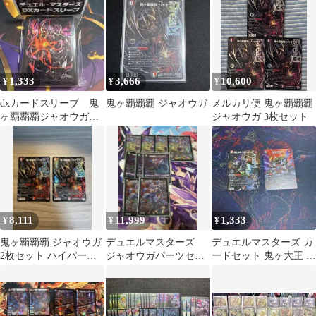
1,333
3,666
10,600
¥
¥
¥
dxカードスリーブ 鬼
鬼ヶ覇覇覇 ジャオウガ
メルカリ便 鬼ヶ覇覇覇
ヶ覇覇覇ジャオウガ
ジャオウガ 3枚セット
64枚入り
8,111
11,999
1,333
¥
¥
¥
鬼ヶ覇覇覇 ジャオウガ
デュエルマスターズ
デュエルマスターズ カ
2枚セット ハイパージ
ジャオウガパーツセッ
ードセット 鬼ヶ大王 ジ
ャオウガ
ト
ャオウガ 邪王門