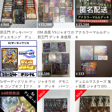
900
15,300
15,500
¥
¥
¥
邪王門 デッキパーツ
DM 赤黒 VSジャオウガ
アナカラーマルルデッ
デュエキング デュエ
邪王門 デッキ 未使用
キ
ルマスターズ ジャオ
セット メルカリ便
ウガ
7,777
4,599
333
¥
¥
¥
5cザーディクリカ デッ
ジャオウガ デモニ
デュエルマスターズ 鬼
キ コンプオフ【ファボ
オ デッキ パーツ
ヶ英悪 ジャオウガOG
DM1160】
まとめ売り
他セット