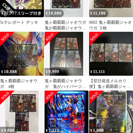
77,777
10,888
11,100
¥
¥
¥
5cテレポート デッキ
鬼ヶ覇覇覇ジャオウガ
0602 鬼ヶ覇覇覇ジャオ
鬼が覇覇覇ジャオウ
ウガ ３枚
ガ 匿名配送 3枚
10,888
9,999
11,111
¥
¥
¥
鬼ヶ覇覇覇ジャオウ
鬼ヶ覇覇覇ジャオウ
【翌日発送メルカリ
ガ 4枚
ガ 鬼がハイパージャ
便】鬼ヶ覇覇覇ジャオ
オウガ ４枚
ウガ 鬼が覇覇覇ジャ
オウガ 3枚
9,000
7,222
1,888
¥
¥
¥