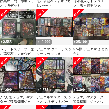
赤黒邪王門 赤黒ジャ
鬼ヶ覇覇覇ジャオウガ
【即購入⭕️】デュエ
オウガデッキ
4枚セット
マ 鬼ヶ覇王ジャオウ
ガ シークレットセッ
ト 5枚
2,555
40,000
25,100
¥
¥
¥
dxカードスリーブ 鬼
デュエマ クローシスジ
G*o様 デュエマ まとめ
ヶ覇覇覇ジャオウガ
ャオウガ デッキ
売り
64枚入り 2個
1,600
9,555
3,800
¥
¥
¥
き*ん様 デュエルマス
デュエルマスターズ ジ
デュエルマスターズ
ターズ禁鬼機関ジャオ
ャオウガ デッキパーツ
禁鬼機関 ジャオウガ–
ウガ-8 飛翔龍 5000VT
セット
8 ジャオウガエイト