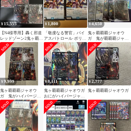
15,555
1,800
4,650
¥
¥
¥
【N4様専用】轟く邪道
「敬虔なる警官」パイ
鬼ヶ覇覇覇ジャオウ
レッドゾーン2鬼ヶ覇覇
アスパトロール·ポリ
ガ 鬼が覇覇覇ジャオ
覇ジャオウガ2
ス 2枚
ウガ クローシスジャ
オウガ デッキパーツ
9,999
8,111
2,777
¥
¥
¥
鬼ヶ覇覇覇ジャオウ
鬼ヶ覇覇覇ジャオウガ
鬼ヶ覇覇覇ジャオウガ
ガ 鬼がハイパージャ
おにがハイパージャオ
オウガ ４枚
ウガ