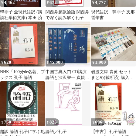
4,462
672
4,777
¥
¥
¥
韓非子 全現代語訳 (講
関西弁超訳論語 関西弁
現代語訳 韓非子 支那
談社学術文庫) 本田 済
で深く読み解く孔子の
哲學書
思想/ア-ルズ出版/孔子
と弟子たち（単行本
（ソフトカバー））
620
45,000
1,900
¥
¥
¥
NHK「100分de名著」ブ
中国古典入門 CD講演
岩波文庫 青黄 セット
ックス 孔子 論語
論語と渋沢栄一 貞観政
まとめ(裁断済) 購入希
要 韓非子 菜根譚 定価
望・価格はコメントで
9.4万
岩波書店
750
825
606
¥
¥
¥
超訳 論語 孔子に学ぶ処
論語／孔子
【中古】 孔子論語