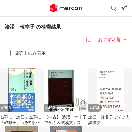
論語 韓非子 の検索結果
並び替え
販売中のみ表示
706
462
464
¥
¥
¥
右手に「論語」左手に
【中古】 論語・韓非子
論語・韓非子で学ぶ入
「韓非子」: 現代をバラ
で学ぶ入試漢文 / 高橋
試漢文
ンスよく生き抜くため
浩樹 / 学研プラス