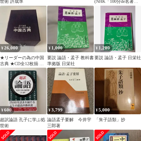
世術 許成準
(NHK「100分de名著」
ブックス) / 佐久協 / Ｎ
ＨＫ出版
26,000
1,000
1,200
¥
¥
¥
★リーダーの為の中国
要説 論語・孟子 教科書
要説 論語・孟子 日栄社
古典 ★CD全12枚揃 解
準拠版 日栄社
説書付 守屋洋監修
江守徹朗読
600
3,799
5,000
¥
¥
¥
超訳論語 孔子に学ぶ処
論語孟子要解 今井宇
「朱子語類」抄
世術
三郎著