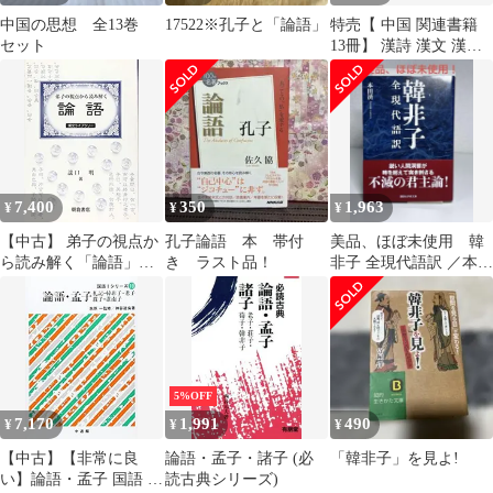
中国の思想 全13巻
17522※孔子と「論語」
特売【 中国 関連書籍
セット
13冊】 漢詩 漢文 漢語
漢字 故事成語 中国史
他
7,400
350
1,963
¥
¥
¥
【中古】 弟子の視点か
孔子論語 本 帯付
美品、ほぼ未使用 韓
ら読み解く「論語」
き ラスト品！
非子 全現代語訳 ／本田
(漢文ライブラリー)
済
5%OFF
7,170
1,991
490
¥
¥
¥
【中古】【非常に良
論語・孟子・諸子 (必
「韓非子」を見よ!
い】論語・孟子 国語 I
読古典シリーズ)