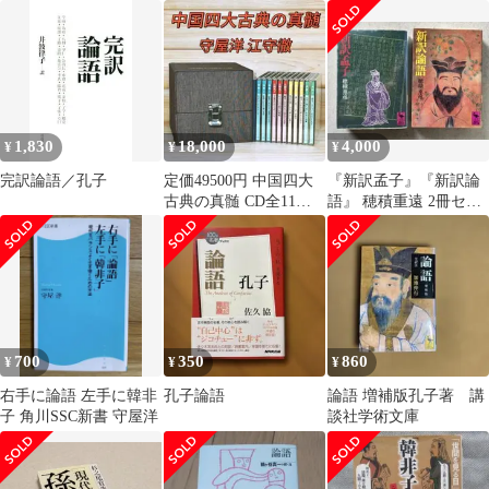
シリーズ10 (国語Iシリ
ーズ)
1,830
18,000
4,000
¥
¥
¥
完訳論語／孔子
定価49500円 中国四大
『新訳孟子』『新訳論
古典の真髄 CD全11枚
語』 穂積重遠 2冊セッ
守屋洋 江守徹 講演CD
ト 講談社学術文庫
700
350
860
¥
¥
¥
右手に論語 左手に韓非
孔子論語
論語 増補版孔子著 講
子 角川SSC新書 守屋洋
談社学術文庫