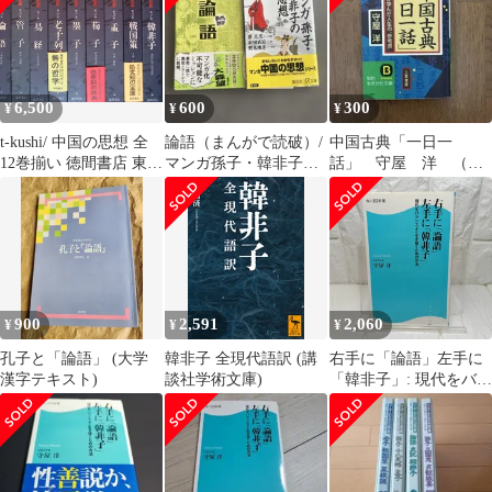
6,500
600
300
¥
¥
¥
t-kushi/ 中国の思想 全
論語（まんがで読破）/
中国古典「一日一
12巻揃い 徳間書店 東洋
マンガ孫子・韓非子の
話」 守屋 洋 （三
思想全集 韓非子 論語
思想
笠書房）
孫子 老子 荘子
900
2,591
2,060
¥
¥
¥
孔子と「論語」 (大学
韓非子 全現代語訳 (講
右手に「論語」左手に
漢字テキスト)
談社学術文庫)
「韓非子」: 現代をバラ
ンスよく生き抜くため
の方法 (角川SSC新書
25) 守屋 洋