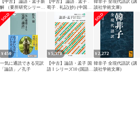
【中古】 論語・孟子新
【中古】 論語 . 孟子 .
韓非子 全現代語訳 (講
解 （要所研究シリー
荀子 . 礼記(抄) (中国古
談社学術文庫)
ズ） / 妹尾勇 / 新塔社
典文学大系 第3巻) / 木
村英一、鈴木喜一訳 .
藤堂明保 / 平凡社
450
5,370
2,272
¥
¥
¥
一気に通読できる完訳
【中古】論語・孟子 国
韓非子 全現代語訳 (講
「論語」／孔子
語 I シリーズ10 (国語I
談社学術文庫)
シリーズ)