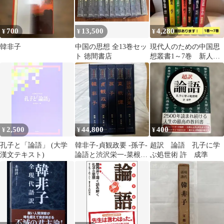
700
13,500
4,280
¥
¥
¥
韓非子
中国の思想 全13巻セッ
現代人のための中国思
ト 徳間書店
想叢書1～7巻 新人物
往来社 8巻は無し！
★蔵書印切取有
2,500
44,800
400
¥
¥
¥
孔子と「論語」 (大学
韓非子-貞観政要 -孫子-
超訳 論語 孔子に学
漢文テキスト)
論語と渋沢栄一-菜根
ぶ処世術 許 成準
譚 解説書 CDセット