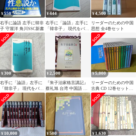
550
444
4,500
¥
¥
¥
右手に論語 左手に韓非
右手に「論語」左手に
リーダーのための中国
子 守屋洋 角川SSC新書
「韓非子」 現代をバラ
思想 全4巻セット
ンスよく生き抜くため
の方法
300
2,500
5,000
¥
¥
¥
右手に「論語」左手に
『朱子治家格言講記』
リーダーのための中国
「韓非子」 現代をバラ
蔡礼旭 台湾 中国語 儒
古典 CD 12巻セット
ンスよく生き抜くため
教 倫理 家庭教育 伝統
PHP研究所
の方法
文化
10,000
500
1,630
¥
¥
¥