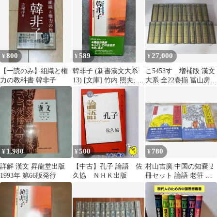
の方法 (角川SSC新書
25)
800
589
27,000
¥
¥
¥
【一読のみ】組織と権
韓非子 (新書漢文大系
こ5453す 増補版 漢文
力の教科書 韓非子
13) [文庫] 竹内 照夫; 篠
大系 全22巻揃 冨山房
田 幸夫
大学/論語/孔子/孟子/十
八史略/史記/列子/韓非
子/老子/荘子/詩経/書経/
荀子/易経/礼記
1,980
500
780
¥
¥
¥
詳解 漢文 昇龍堂出版
【中古】孔子 論語 佐
村山吉廣 中国の知嚢 2
1993年 第66版発行
久協 ＮＨＫ出版
冊セット 論語 老荘 史
記 孫子の兵法