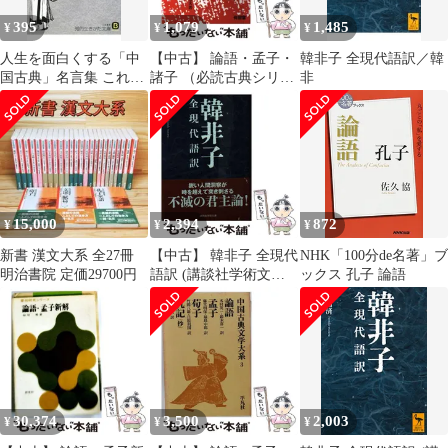
395
1,079
1,485
¥
¥
¥
人生を面白くする「中
【中古】 論語・孟子・
韓非子 全現代語訳／韓
国古典」名言集 これは
諸子 （必読古典シリー
非
役立つ!『三国志』から
ズ） / 西谷元夫 / 有朋
『老荘』『韓非子』
堂
『論語』まで／守屋洋
15,000
2,394
872
¥
¥
¥
新書 漢文大系 全27冊
【中古】 韓非子 全現代
NHK「100分de名著」ブ
明治書院 定価29700円
語訳 (講談社学術文庫) /
ックス 孔子 論語
本田 済 / 講談社
30,374
3,500
2,003
¥
¥
¥