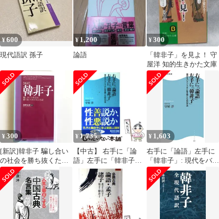
600
1,200
300
¥
¥
¥
現代語訳 孫子
論語
「韓非子」を見よ！ 守
屋洋 知的生きかた文庫
300
1,735
1,603
¥
¥
¥
[新訳]韓非子 騙し合い
【中古】 右手に「論
右手に「論語」左手に
の社会を勝ち抜くため
語」左手に「韓非子」
「韓非子」: 現代をバラ
の百言百話
現代をバランスよく生
ンスよく生き抜くため
き抜くための方法 （角
の方法 (角川SSC新書
川SSC新書） / 守屋 洋 /
25)
角川マガジンズ