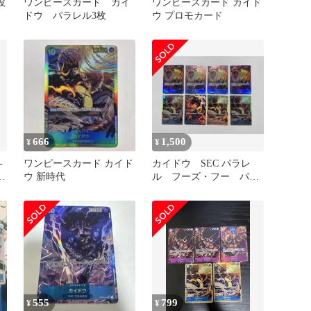
役
ワンピースカード カイ
ワンピースカード カイド
ドウ パラレル3枚
ウ プロモカード
666
1,500
¥
¥
-
ワンピースカード カイド
カイドウ SEC パラレ
タ
ウ 新時代
ル フーズ・フー パラ
レル 謀略の王国 新時
代の主役
555
799
¥
¥