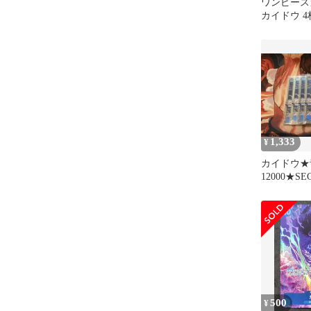
ワンピース
カイドウ 
1,333
¥
カイドウ★
12000★
★シークレ
の主役
500
¥