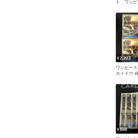
ト ワンピ
ーム 謀略
2,222
¥
ワンピース
カイドウ 
800
¥