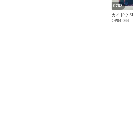
788
¥
カイドウ S
OP04-044