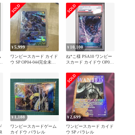
5,999
10,100
¥
¥
ム
ワンピースカード カイド
ね*こ様 PSA10 ワンピー
-
ウ SP OP04-044完全未使
スカード カイドウ OP04-
用
044 SR パラレ
1,188
2,699
¥
¥
ド
ワンピースカードゲーム
ワンピースカード カイド
R
カイドウ パラレル
ウ SP パラレル