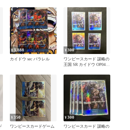
3,888
300
¥
¥
カイドウ sec パラレル
ワンピースカード 謀略の
王国 SR カイドウ OP04-
044
350
300
¥
¥
ド
ワンピースカードゲーム
ワンピースカード 謀略の