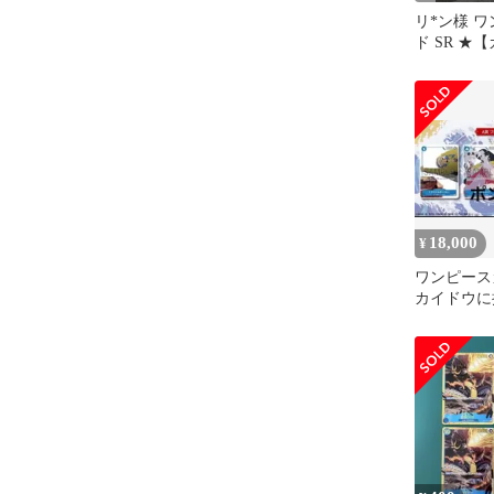
リ*ン様 
ド SR ★
レル OP04-
18,000
¥
ワンピース
カイドウに
限定プロモ
ット