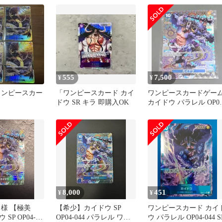
555
7,500
¥
¥
ワンピースカー
「ワンピースカード カイ
ワンピースカードゲー
ドウ SR キラ 即購入OK
カイドウ パラレル OP04
044
8,000
451
¥
¥
*ト様 【極美
【希少】カイドウ SP
ワンピースカード カイ
SP OP04-
OP04-044 パラレル ワン
ウ パラレル OP04-044 S