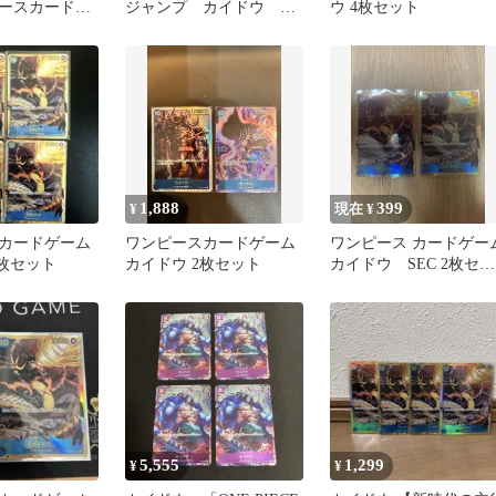
ースカードゲ
ジャンプ カイドウ プ
ウ 4枚セット
の王国
ロモ4枚
1,888
399
¥
現在 ¥
カードゲーム
ワンピースカードゲーム
ワンピース カードゲー
4枚セット
カイドウ 2枚セット
カイドウ SEC 2枚セッ
ト
5,555
1,299
¥
¥