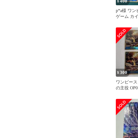
400
¥
p*a様 ワ
ゲーム カイ
ト
300
¥
ワンピース
の主役 OP0
ウ SEC 4枚