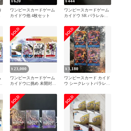
620
444
¥
¥
時
ワンピースカードゲーム
ワンピースカードゲーム
カイドウ他 4枚セット
カイドウ SR パラレルな
ど 3枚セット
23,000
3,180
¥
¥
ム
ワンピースカードゲーム
ワンピースカード カイド
封
カイドウに挑め 未開封
ウ シークレットパラレル
限定プロモカード4枚セ
4枚 op05 新時代の主役
ット