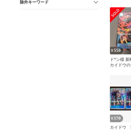
除外キーワード
044 SR 
550
¥
ド*ン様 
カイドウの
レア（SE
OP05-
570
¥
カイドウ 