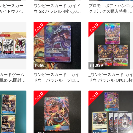
ワンピースカー
ワンピースカード カイド
プロモ ボア・ハンコ
【カイドウ パラ
ウ SR パラレル 4枚 op04
ク ボックス購入特典 頂
044】
謀略の王国
上決戦 2枚セット
666
1,999
¥
¥
カードゲーム
ワンピースカード カイ
_ワンピースカード カ
挑め 未開封
ドウ パラレル プロモ
ドウ パラレル OP01 3枚
カード4枚セ
ーションパック ex vol2