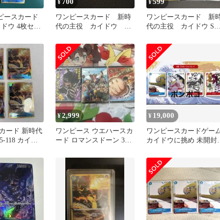
700
599
¥
¥
ンピースカード
ワンピースカード 新時
ワンピースカード 新
ドウ 4枚セッ
代の主役 カイドウ シ
代の主役 カイドウ SR
ークレットパラレル
パラレル
2,999
19,000
¥
¥
カード 新時代
ワンピース ウエハースカ
ワンピースカードゲー
5-118 カイド
ード ロマンスドーン 3枚
カイドウに挑め 未開
セット
限定プロモカード4枚セ
ット