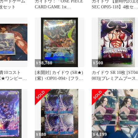
カードゲーム
カイドウ：「ONE PIECE
カイドウ 【新時代の主
4枚セット
CARD GAME 1st
SEC OP05-118】4枚セッ
ANNIVERSA…
ト
98,780
500
¥
¥
青10コスト
[未開封] カイドウ (SR★)
カイドウ SR 10枚 [ST04
SEC★ワンピース
{紫} <OP01-094> [フラッ
003](プレミアムブース
ット★新時代
グシップバトルwave4 ]
ー「ONE PIECE CARD
プロモ
THE BEST」) Kaido SR
10 cards [ST04-003]
Premium Booster "One
Piece Card The Best"
880
4,199
¥
¥