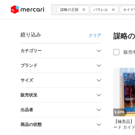
ンツにスキップ
謀略の王国
パラレル
カイド
絞り込み
謀略の
クリア
カテゴリー
販売
ブランド
サイズ
販売状況
出品者
400
¥
【極美品】
商品の状態
ード カイド
ル 謀略の