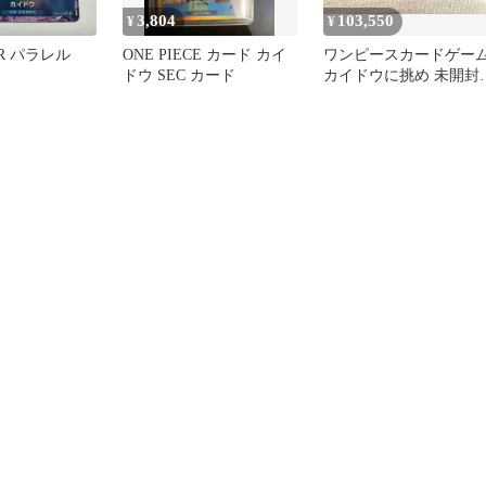
3,804
103,550
¥
¥
R パラレル
ONE PIECE カード カイ
ワンピースカードゲー
ドウ SEC カード
カイドウに挑め 未開
限定プロモカード 3個
セット