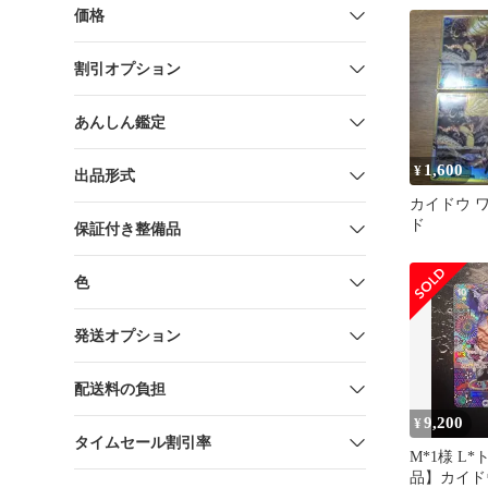
価格
割引オプション
あんしん鑑定
1,600
¥
出品形式
カイドウ 
ド
保証付き整備品
色
発送オプション
配送料の負担
9,200
¥
タイムセール割引率
M*1様 L
品】カイドウ 