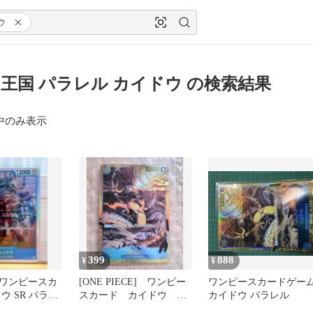
ウ
王国 パラレル カイドウ の検索結果
中のみ表示
399
888
¥
¥
ワンピースカ
[ONE PIECE] ワンピー
ワンピースカードゲー
ウ SR パラレ
スカード カイドウ
カイドウ パラレル
王国
SEC 新時代の主役