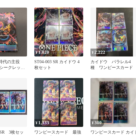
パラレル
ピースカード
1,020
2,222
¥
¥
新時代の主役
ST04-003 SR カイドウ 4
カイドウ パラレル4
シークレット
枚セット
種 ワンピースカード
C）パラレル版
1,333
300
¥
¥
SR 3枚セッ
ワンピースカード 最強
ワンピースカード カイ