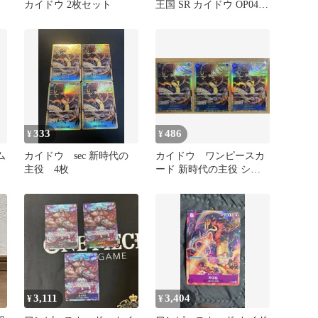
カイドウ 2枚セット
王国 SR カイドウ OP04-
044 4枚
333
486
¥
¥
ム
カイドウ sec 新時代の
カイドウ ワンピースカ
主役 4枚
ード 新時代の主役 シー
クレットレア 3枚セッ
ト
3,111
3,404
¥
¥