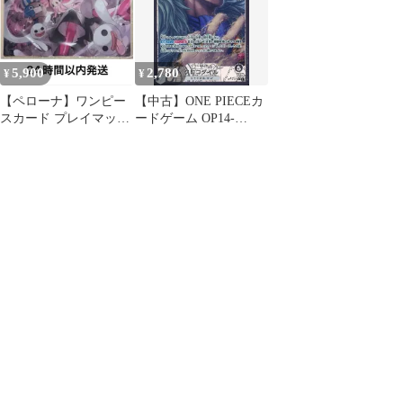
5,900
2,780
¥
¥
【ペローナ】ワンピー
【中古】ONE PIECEカ
スカード プレイマット
ードゲーム OP14-
プレマ ワンピカード 緑
079[L]：(パラレル)クロ
黒 リーパラ
コダイル