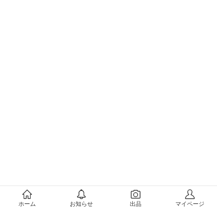
メルカリについて
ホーム
お知らせ
出品
マイページ
会社概要（運営会社）