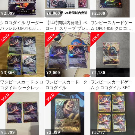
2,399
6,900
2,100
¥
¥
¥
クロコダイル リーダー
【24時間以内発送】ペ
ワンピースカードゲー
パラレル OP04-058 ワ
ローナ スリーブ プレマ
ム OP04-058 クロコダ
ンピースカード
プレイマット ワンピー
イル リーダーパラレル
ス カード
3,666
2,000
2,180
¥
¥
¥
ワンピースカード クロ
ワンピースカード ク
ワンピースカードゲー
コダイル シークレッ
ロコダイル
ム クロコダイル SEC
ト 4枚セット
1,799
2,399
3,777
¥
¥
¥