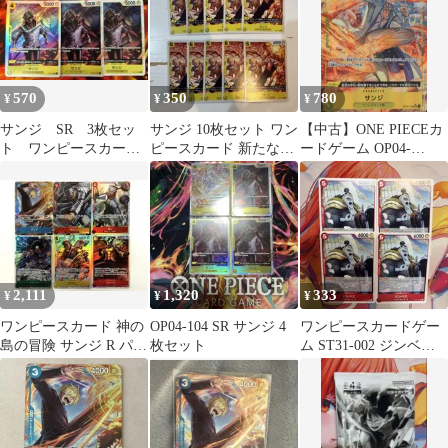
570
350
780
¥
¥
¥
サンジ SR 3枚セッ
サンジ 10枚セット ワン
【中古】ONE PIECEカ
ト ワンピースカード
ピースカード 新たなる
ードゲーム OP04-
ゲーム 謀略の王国
皇帝
104[SR]：(パラレル)サ
ンジ
2,111
1,320
333
¥
¥
¥
ワンピースカード 神の
OP04-104 SR サンジ 4
ワンピースカードゲー
島の冒険 サンジ R パラ
枚セット
ム ST31-002 ジンベエ 4
レル ギンSRパラレル
枚セット
他セット