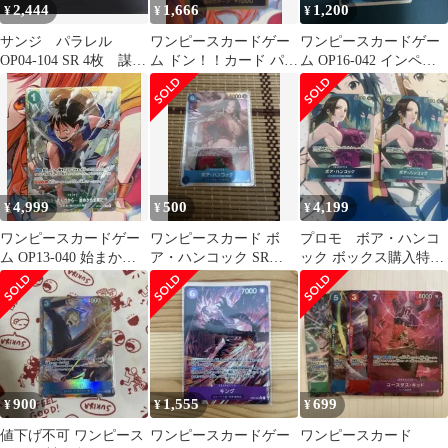
2,444
1,666
1,200
¥
¥
¥
サンジ パラレル
ワンピースカードゲー
ワンピースカードゲー
OP04-104 SR 4枚 謀略
ム ドン！！カード パラ
ム OP16-042 インペル
の王国
レル インペルダウン 脱
ダウンの囚人
獄
4,999
500
4,199
¥
¥
¥
ワンピースカードゲー
ワンピースカード ボ
プロモ ボア・ハンコ
ム OP13-040 始まから
ア・ハンコック SR
ック ボックス購入特典
全開だ!!! パラレル 限
OP07-051
頂上決戦 2枚セット
定品
900
1,555
699
¥
¥
¥
値下げ不可 ワンピース
ワンピースカードゲー
ワンピースカード