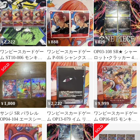
ー・チョッパー 4枚
ジ SPST14-003 SR
ド・ニューゲート パラ
スペシャルカード ブ
レル
ースターパック 王族の
血統【OP-10】[中古/ゆ
うパケット]
2,222
888
820
¥
¥
¥
ワンピースカードゲー
ワンピースカードゲー
OP03-108 SR★ シャー
ム ST10-006 モンキ
ム P-016 シャンクス 2
ロット•クラッカー 4枚
ー・D・ルフィ SR 4枚
枚セット
セット
セット
1,000
2,222
9,999
¥
¥
¥
サンジ SR パラレル
ワンピースカードゲー
ワンピースカードゲー
OP04-104 エースシーク
ム OP13-079 イム リー
ム OP16-015 モンキ
レットレア コアラSRパ
ダーパラレル
ー・D・ルフィ パラレ
ラ
ル