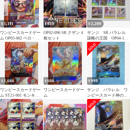
1,111
819
2,200
¥
¥
¥
ワンピースカードゲー
OP02-096 SR クザン 4
サンジ SR パラレル
ム OP05-002 ベロ・ベ
枚セット
謀略の王国 OP04-104
ティ リーダーパラレル
プリン プロモ おナ
ミ
1,666
666
999
¥
¥
¥
ワンピースカードゲー
ワンピースカードゲー
サンジ パラレル ワ
ム ST21-001 モンキ
ム
ンピースカード神の島
ー・D・ルフィ リーダ
の冒険
ー 限定品