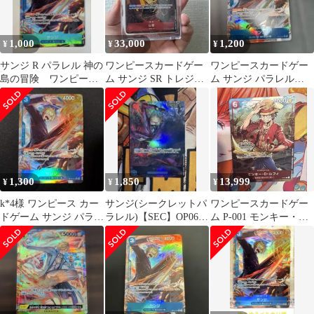
1,000
33,000
1,200
¥
¥
¥
サンジ R パラレル 神の
ワンピースカードゲー
ワンピースカードゲー
島の冒険 ワンピース
ム サンジ SR トレジャ
ム サンジ パラレル
カード OP15-047
ーレア
OP15-047 R 神の島
1,300
1,850
13,999
¥
¥
¥
k*4様 ワンピース カー
サンジ(シークレットパ
ワンピースカードゲー
ドゲーム サンジ パラレ
ラレル)【SEC】OP06-
ム P-001 モンキー・
ル R 神の島の冒険
119 双璧の覇者
D・ルフィ パラレル 限
定品