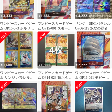
3,333
1,666
4,222
¥
¥
¥
ワンピースカードゲー
ワンピースカードゲー
サンジ SEC パラレル
ム OP16-073 ボルサリ
ム OP15-001 スモーカ
OP06-119 双璧の覇者
ーノ パラレル
ー リーダーパラレル
1,600
1,999
2,222
¥
¥
¥
ワンピースカードゲー
ワンピースカードゲー
ワンピースカードゲー
ム サンジ パラレル
ム OP14-023 菊之丞 プ
ム OP16-021 モビー・
OP15-047神の島の冒
ロモ 大会限定品
ディック号 パラレル
険 他3枚