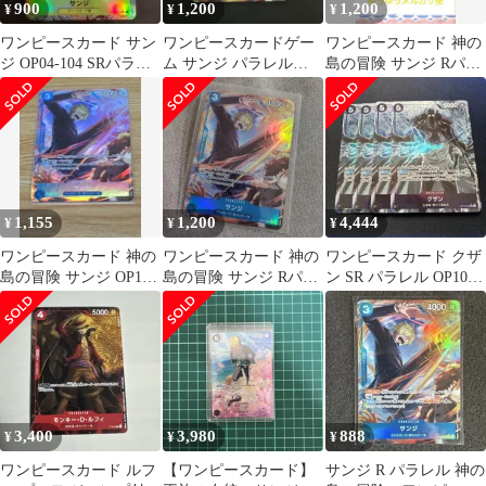
900
1,200
1,200
¥
¥
¥
ワンピースカード サン
ワンピースカードゲー
ワンピースカード 神の
ジ OP04-104 SRパラレ
ム サンジ パラレル
島の冒険 サンジ Rパラ
ル
OP15-047 R 神の島
レル OP15-047
1,155
1,200
4,444
¥
¥
¥
ワンピースカード 神の
ワンピースカード 神の
ワンピースカード クザ
島の冒険 サンジ OP15-
島の冒険 サンジ Rパラ
ン SR パラレル OP10-
47 レア R パラレル 1枚
レル OP15-047
082 4枚
3,400
3,980
888
¥
¥
¥
ワンピースカード ルフ
【ワンピースカード】
サンジ R パラレル 神の