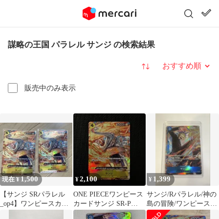
謀略の王国 パラレル サンジ の検索結果
並び替え
販売中のみ表示
1,500
2,100
1,399
現在 ¥
¥
¥
【サンジ SRパラレル
ONE PIECEワンピース
サンジ/Rパラレル/神の
_op4】ワンピースカー
カードサンジ SR-P
島の冒険/ワンピースカ
ド 美品2枚
OP04-104
ード