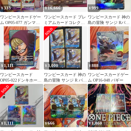
333
16,666
999
¥
¥
¥
ワンピースカードゲー
ワンピースカード プレ
ワンピースカード 神の
ム OP05-077 ガンマナ
ミアムカードコレクシ
島の冒険 サンジ Rパラ
イフ 4枚セット
ョン バロックワークス
レル ⭐︎OP15-047⭐︎ 美品
限定品 未開封
1,111
3,000
888
¥
¥
¥
ワンピースカード
ワンピースカード 神の
ワンピースカードゲー
OP05-022ドンキホー
島の冒険 サンジ R パラ
ム OP16-048 バギー
テ・ロシナンテ リーダ
レル OP15 4枚
ーパラレル
1,111
666
1,860
¥
¥
¥