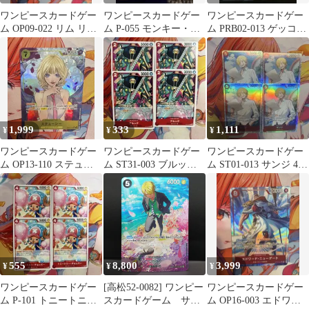
ワンピースカードゲー
ワンピースカードゲー
ワンピースカードゲー
ム OP09-022 リム リー
ム P-055 モンキー・
ム PRB02-013 ゲッコ
ダーパラレル
D・ルフィ パラレル プ
ー・モリア パラレル
ロモ
1,999
333
1,111
¥
¥
¥
ワンピースカードゲー
ワンピースカードゲー
ワンピースカードゲー
ム OP13-110 ステュー
ム ST31-003 ブルック 4
ム ST01-013 サンジ 4枚
シー パラレル
枚セット
セット
555
8,800
3,999
¥
¥
¥
ワンピースカードゲー
[高松52-0082] ワンピー
ワンピースカードゲー
ム P-101 トニートニ
スカードゲーム サン
ム OP16-003 エドワー