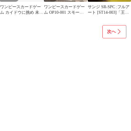
ワンピースカードゲー
ワンピースカードゲー
サンジ SR-SPC :フルア
ム カイドウに挑め 未開
ム OP10-001 スモーカ
ート [ST14-003]「王族
封 限定プロモカード4
ー リーダーパラレル
の血統」新品未使用
枚セット
次へ