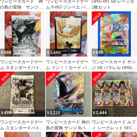
ワンピースカード 神
ワンピースカードゲー
OP05-091 SR レベッカ
の島の冒険 サンジ
ム P-063 ジンベエ パラ
2枚セット
【Rパラレル】オマケ
レル 2枚セット
SR2枚付
888
1,666
699
¥
¥
¥
ワンピースカードゲー
ワンピースカードゲー
ワンピースカード サン
ム スタンダードバトル
ム ドン！！カード パラ
ジ SR パラレル OP04-
パックVol.7 未開封品
レル エース
104 SR★ 謀略の王国
499
1,111
2,444
¥
¥
¥
ワンピースカードゲー
ワンピースカード 神の
ワンピースカード ルフ
ム スタンダードバトル
島の冒険 サンジ Rパラ
ィ シークレット SEC
パックVol.16 未開封 大
レル OP15-047
OP09-1193枚