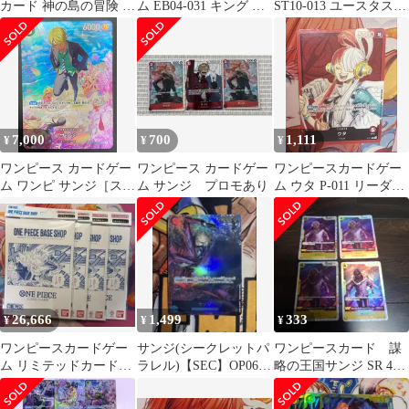
カード 神の島の冒険 R
ム EB04-031 キング パ
ST10-013 ユースタス・
サンジ パラレル
ラレル
キッド パラレル その他
パラレル
7,000
700
1,111
¥
¥
¥
ワンピース カードゲー
ワンピース カードゲー
ワンピースカードゲー
ム ワンピ サンジ［スペ
ム サンジ プロモあり
ム ウタ P-011 リーダー
シャル］（otton） SR
カード 限定品
ST14-003 ［OP10］ ブ
ースターパック 王族の
血統 トレカ TCG 208
26,666
1,499
333
¥
¥
¥
ワンピースカードゲー
サンジ(シークレットパ
ワンピースカード 謀
ム リミテッドカードコ
ラレル)【SEC】OP06-
略の王国サンジ SR 4
レクションvol.1
119 双璧の覇者
枚、黄色 R以下まと
め売り