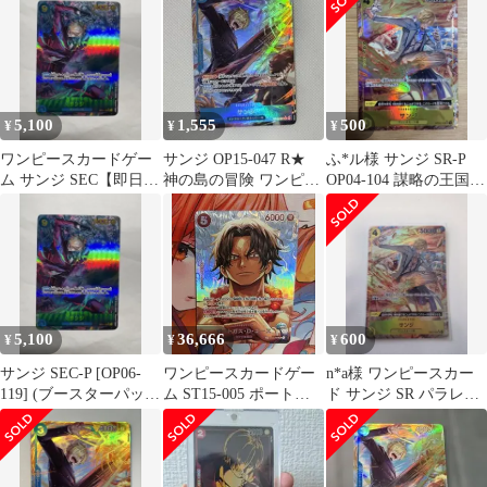
5,100
1,555
500
¥
¥
¥
ワンピースカードゲー
サンジ OP15-047 R★
ふ*ル様 サンジ SR-P
ム サンジ SEC【即日発
神の島の冒険 ワンピー
OP04-104 謀略の王国
送】
スカード
パラレル
5,100
36,666
600
¥
¥
¥
サンジ SEC-P [OP06-
ワンピースカードゲー
n*a様 ワンピースカー
119] (ブースターパック
ム ST15-005 ポートガ
ド サンジ SR パラレル
双璧の覇者)
ス・D・エース SP 極美
OP04-104 謀略の王国
品