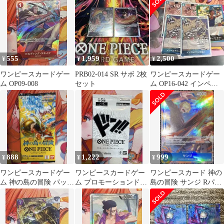
会限定品
555
1,959
2,500
¥
¥
¥
ワンピースカードゲー
PRB02-014 SR サボ 2枚
ワンピースカードゲー
ム OP09-008
セット
ム OP16-042 インペル
ダウンの囚人画像のも
の全て
888
1,222
999
¥
¥
¥
ワンピースカードゲー
ワンピースカードゲー
ワンピースカード 神の
ム 神の島の冒険 パック
ム プロモーションド
島の冒険 サンジ Rパラ
未開封品 未サーチ
ン！！カードパック
レル ⭐︎OP15-047⭐︎
vol.1