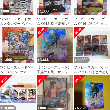
888
1,333
4,444
¥
¥
¥
ワンピースカードゲー
ワンピースカードゲー
ワンピースカードゲー
ムスタンダードバトル
ム OP13-82 五老星 パラ
ム OP16-108 シリュウ
パック Vol.15
レル
パラレル
1,666
3,888
14,999
¥
¥
¥
ワンピースカードゲー
【ワンピースカード】
ワンピースカードゲー
ム EB03-057 ヤマト パ
王族の血統 サンジ
ム パラレルまとめ売り
ラレル
ST14-003 SP スペシャ
ルカード
18,000
880
6,250
¥
¥
¥