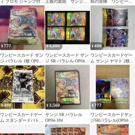
ィ プロモ ジャンプ付録
王族の血統 サンジ
島の冒険 ワンピース
P-007
ST14-003 SP スペシャ
カード OP15-047
ルカード
777
4,000
400
¥
¥
¥
ワンピースカード サン
ワンピースカード サン
ワンピースカードゲー
ジ パラレル 1枚 OP04-
ジ SR パラレル OP04-
ム サンジ ヤマト 2枚セ
104
104 謀略の王国 4枚
ット
499
3,500
777
¥
¥
¥
ワンピースカードゲー
サンジ SR パラレル
ワンピースカードサン
ム スタンダードバトル
OP04-104
ジSRパラレル(OP04-
パックVol.16 未開封 大
104)
会限定品