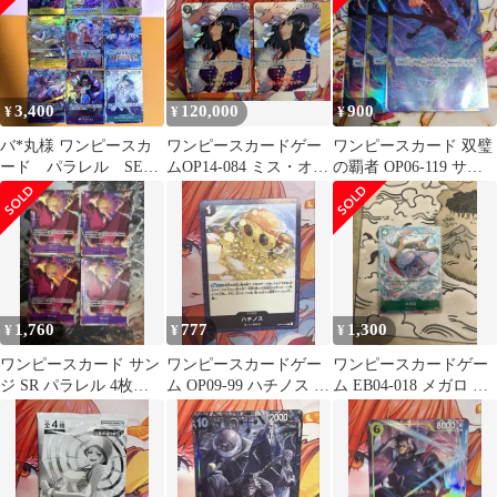
3,400
120,000
900
¥
¥
¥
バ*丸様 ワンピースカ
ワンピースカードゲー
ワンピースカード 双璧
ード パラレル SEC
ムOP14-084 ミス・オー
の覇者 OP06-119 サン
SR Rまとめ売り
ルサンデー SP 2枚セッ
ジ sec 3枚セット
ト
1,760
777
1,300
¥
¥
¥
ワンピースカード サン
ワンピースカードゲー
ワンピースカードゲー
ジ SR パラレル 4枚
ム OP09-99 ハチノス プ
ム EB04-018 メガロ パ
op09 新たなる皇帝
ロモ 大会限定品
ラレル