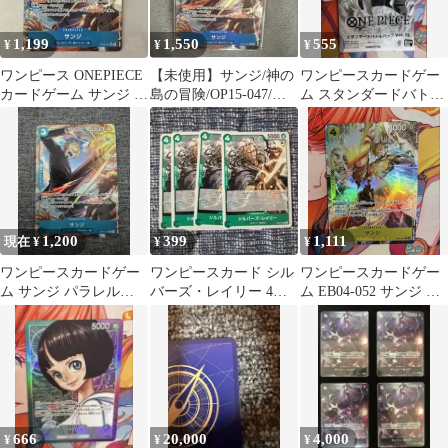
1,199
1,550
555
¥
¥
¥
ワンピース ONEPIECE
【未使用】サンジ/神の
ワンピースカードゲー
カードゲーム サンジ パ
島の冒険/OP15-047/ワ
ム スタンダードバトル
ラレル 神の島の冒険
ンピースカード
パックVol.16 未開封 大
会限定品
1,200
399
1,111
現在 ¥
¥
¥
ワンピースカードゲー
ワンピースカード シル
ワンピースカードゲー
ム サンジ パラレル
バーズ・レイリー 4枚
ム EB04-052 サンジ パ
OP15-047 R 神の島
セット ST32-004
ラレル
666
20,000
4,000
¥
¥
¥