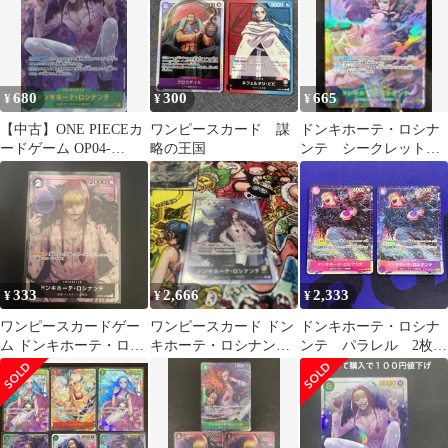
680
300
665
¥
¥
¥
【中古】ONE PIECEカ
ワンピースカード 謀
ドンキホーテ・ロシナ
ードゲーム OP04-
略の王国
ンテ シークレット
119[SEC]：(パラレル)
ワンピースカードゲー
ドンキホーテ・ロシナ
ム 謀略の王国
ンテ
333
2,666
2,333
¥
¥
¥
ワンピースカードゲー
ワンピースカード ドン
ドンキホーテ・ロシナ
ム ドンキホーテ・ロシ
キホーテ・ロシナンテ
ンテ パラレル 2枚セ
ナンテ プロモ C
リーダーパラレル
ット