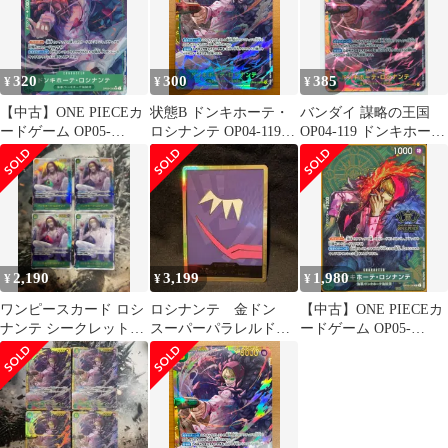
320
300
385
¥
¥
¥
【中古】ONE PIECEカ
状態B ドンキホーテ・
バンダイ 謀略の王国
ードゲーム OP05-
ロシナンテ OP04-119
OP04-119 ドンキホー
030[R]：(パラレル)ドン
SEC ★ ONE PIECE ワ
テ・ロシナンテ SEC
キホーテ・ロシナンテ
ンピースカードゲーム
(新規イラスト版)
2,190
3,199
1,980
¥
¥
¥
ワンピースカード ロシ
ロシナンテ 金ドン
【中古】ONE PIECEカ
ナンテ シークレットパ
スーパーパラレルドン
ードゲーム OP05-
ラレル 4枚 op04 謀略の
カード
030[R]：(パラレル)ドン
王国
キホーテ・ロシナンテ
(2nd anniversar ONE
PIECE CARD GAMEロ
ゴ入り)