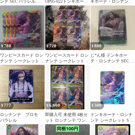
ンテ SEC パラレル
OP05-022ドンキホー
キホーテ・ロシナンテ
OP04-119
テ・ロシナンテ リーダ
4枚セット
ーパラレル
780
720
800
¥
¥
¥
ワンピースカード ロシ
ワンピースカード ロシ
じ*ん様 ドンキホー
ナンテ シークレット 4
ナンテ シークレット 4
テ・ロシナンテ SEC パ
枚 op04 謀略の王国
枚 op04 謀略の王国
ラレル OP04-119
777
6,600
300
¥
¥
¥
ロシナンテ プロモ
即購入可 未使用 4枚セ
ドンキホーテ・ロシナ
パラレル
ット ロシナンテ ワンピ
ンテ シークレット SEC
ースカード 英語版 プロ
op04 謀略の王国
モ