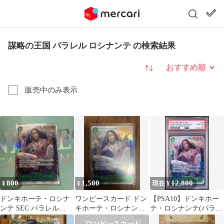
謀略の王国 パラレル ロシナンテ の検索結果
並び替え
販売中のみ表示
800
1,500
12,800
¥
¥
現在 ¥
ドンキホーテ・ロシナ
ワンピースカード ドン
【PSA10】ドンキホー
ンテ SEC パラレル
キホーテ・ロシナンテ
テ・ロシナンテ(パラレ
OP04-119
SEC パラレル
ル)【SEC/P】