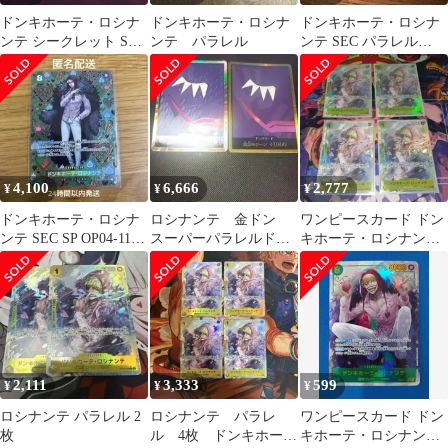
ドンキホーテ・ロシナ
ドンキホーテ・ロシナ
ドンキホーテ・ロシナ
ンテ シークレット SEC
ンテ パラレル
ンテ SEC パラレル
2枚 op04 謀略の王国①
OP04-119
4,100
6,666
2,777
¥
¥
¥
ドンキホーテ・ロシナ
ロシナンテ 金ドン
ワンピースカード ドン
ンテ SEC SP OP04-119
スーパーパラレルドン
キホーテ・ロシナンテ
シークレットパラレル
カード
パラレル4枚セット
2,111
3,333
599
¥
¥
¥
ロシナンテ パラレル 2
ロシナンテ パラレ
ワンピースカード ドン
枚
ル 4枚 ドンキホー
キホーテ・ロシナンテ