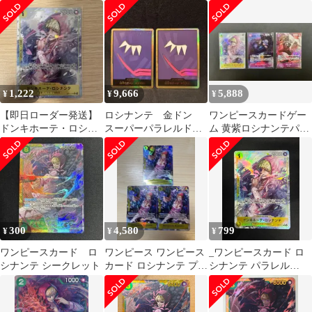
テ・ロシナンテ op12
SEC パラレル OP04-119
op-12
SEC★ 謀略の王国
1,222
9,666
5,888
¥
¥
¥
【即日ローダー発送】
ロシナンテ 金ドン
ワンピースカードゲー
ドンキホーテ・ロシナ
スーパーパラレルドン
ム 黄紫ロシナンテパラ
ンテ r パラレル
カード
レルパーツ 3枚セット
300
4,580
799
¥
¥
¥
ワンピースカード ロ
ワンピース ワンピース
_ワンピースカード ロ
シナンテ シークレット
カード ロシナンテ プロ
シナンテ パラレル
モ 英語 海外 3枚
OP12