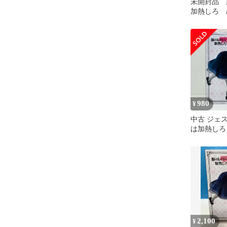
未開封品 
加熱しろ 
ッパーフィ
ス
980
¥
中古 ジェ
は加熱しろ
トッパーフ
ス-
2,100
¥