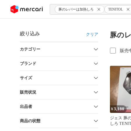
ンツにスキップ
豚のレバーは加熱しろ
TENITOL
絞り込み
豚のレ
クリア
カテゴリー
販売
ブランド
サイズ
販売状況
出品者
3,180
¥
ジェス 豚
商品の状態
しろ TENI