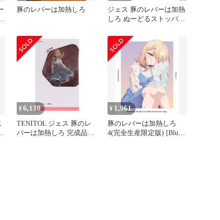
ー
豚のレバーは加熱しろ
ジェス 豚のレバーは加熱
-
しろ ぬーどるストッパー
フィギュア-ジェス- プラ
イズ(AMU-PRZ16147) フ
リュー
6,130
1,961
¥
¥
ニ
TENITOL ジェス 豚のレ
豚のレバーは加熱しろ
ろ
バーは加熱しろ 完成品
4(完全生産限定版) [Blu-
フィギュア フリュー
ray]