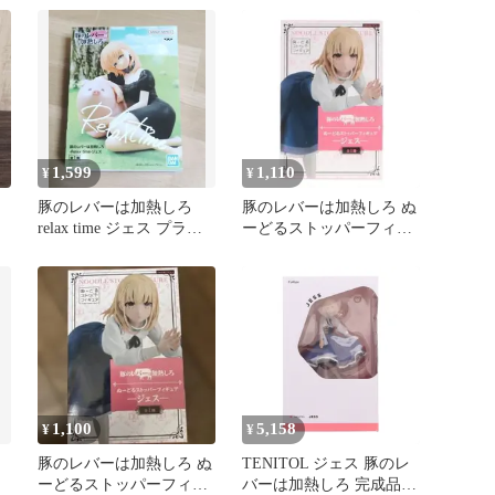
成
1,599
1,110
¥
¥
ろ
豚のレバーは加熱しろ
豚のレバーは加熱しろ ぬ
relax time ジェス プライ
ーどるストッパーフィギ
ズ
ュア ジェス ★
1,100
5,158
¥
¥
豚のレバーは加熱しろ ぬ
TENITOL ジェス 豚のレ
ーどるストッパーフィギ
バーは加熱しろ 完成品