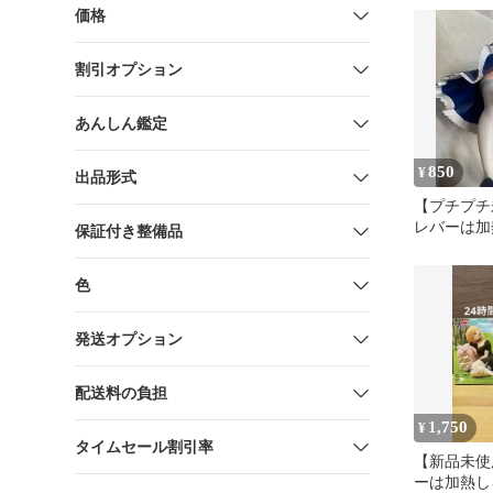
価格
割引オプション
あんしん鑑定
850
¥
出品形式
【プチプチ
レバーは加
保証付き整備品
ス ぬーど
ー フィギ
色
発送オプション
配送料の負担
1,750
¥
タイムセール割引率
【新品未使
ーは加熱し