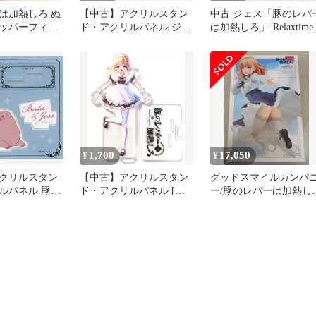
は加熱しろ ぬ
【中古】アクリルスタン
中古 ジェス「豚のレバ
ッパーフィギ
ド・アクリルパネル ジェ
は加熱しろ」-Relaxtime
ス-
ス＆豚 アクリルプレート
ジェス
「豚のレバーは加熱し
ろ」 KADOKAWA ライト
ノベルEXPO 2020(らのす
ぽ!)グッズ
1,700
17,050
¥
¥
クリルスタン
【中古】アクリルスタン
グッドスマイルカンパ
ルパネル 豚＆
ド・アクリルパネル [単
ー/豚のレバーは加熱し
オラマアクリル
品] ジェス 描き下ろし着
【ジェス PVC/jess】
「豚のレバーは
せ替えアクリルフィギュ
ア 「コミックス 豚のレ
バーは加熱しろ 7巻 ゲー
マーズ限定版」 同梱特典