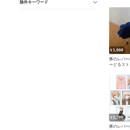
除外キーワード
ィギュア 
1,000
¥
豚のレバー
ーどるスト
ュア ジェ
1,300
¥
豚のレバ