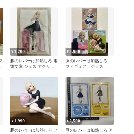
ュア ジェス
フィギュア フリュー
1,700
3,980
¥
¥
フ
豚のレバーは加熱しろ 電
豚のレバーは加熱しろ
ッ
撃文庫 ジェス アクリル
フィギュア ジェス 3
スタンド くじ引き堂
体セット
1,999
2,500
¥
¥
豚のレバーは加熱しろ フ
豚のレバーは加熱しろ ア