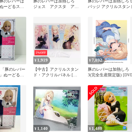
豚のレバーは
豚のレバーは加熱しろ
豚のレバーは加熱しろ 
ぬーどるスト
ジェス アクスタ アク
バッジ アクリルスタン
ギュア ジェ
リルスタンド
5%OFF
1,919
7,892
¥
¥
ス「豚のレバー
【中古】アクリルスタン
豚のレバーは加熱しろ
」ぬーどるス
ド・アクリルパネル [単
3(完全生産限定版) [DVD
ィギュア-ジェ
品] ジェス＆豚 アクリル
プレート 「ライトノベル
豚のレバーは加熱しろ 第
6巻 アクリルプレート付
きセット」 同梱特典
1,140
1,480
¥
¥