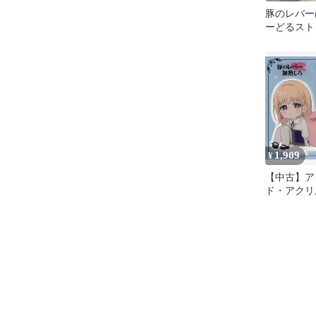
豚のレバー
ーどるスト
ュア -ジェ
1,909
¥
【中古】ア
ド・アクリ
ジェス ジ
スタンド 
加熱しろ」