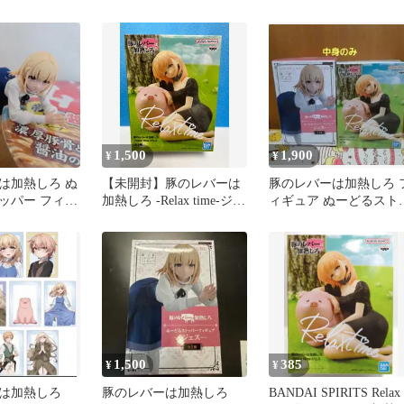
2点セット
1,500
1,900
¥
¥
は加熱しろ ぬ
【未開封】豚のレバーは
豚のレバーは加熱しろ 
ッパー フィギ
加熱しろ -Relax time-ジェ
ィギュア ぬーどるスト
ス
ス
パー フィギュア ジェス
1,500
385
¥
¥
ーは加熱しろ
豚のレバーは加熱しろ
BANDAI SPIRITS Relax