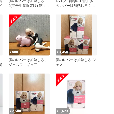
缶
豚のレバーは加熱しろ
DVD／【特典CD付】豚
ド
2(完全生産限定版) [Blu-
のレバーは加熱しろ 2 完
ray]
全生産限定版
800
3,450
¥
¥
豚のレバーは加熱しろ、
豚のレバーは加熱しろ ジ
]
ジェスフィギュア
ェス
2,500
1,623
¥
¥