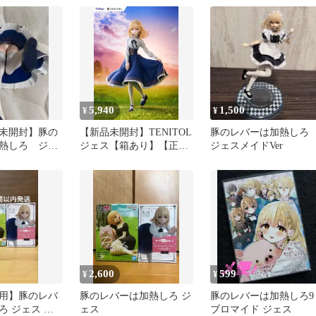
スチック製塗装済み完
品
5,940
1,500
¥
¥
未開封】豚の
【新品未開封】TENITOL
豚のレバーは加熱し
熱しろ ジェ
ジェス【箱あり】【正規
ジェスメイドVer
るストッパ
品】グッドスマイルカン
ュア
パニー グッスマ GSC
2,600
599
¥
¥
用】豚のレバ
豚のレバーは加熱しろ ジ
豚のレバーは加熱しろ9
ろ ジェス フ
ェス
ブロマイド ジェス