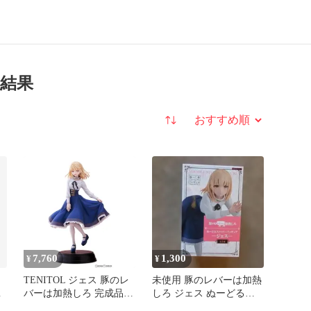
索結果
並び替え
7,760
1,300
¥
¥
TENITOL ジェス 豚のレ
未使用 豚のレバーは加熱
の
バーは加熱しろ 完成品
しろ ジェス ぬーどるス
ラ
フィギュア フリュー
トッパーフィギュア