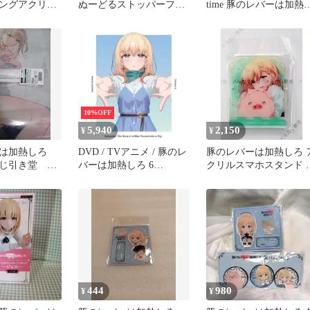
ングアクリル
ぬーどるストッパーフィ
time 豚のレバーは加熱
ェス
ギュア ジェス
ろ ジェス
10%OFF
5,940
2,150
¥
¥
ーは加熱しろ
DVD / TVアニメ / 豚のレ
豚のレバーは加熱しろ 
じ引き堂 豚
バーは加熱しろ 6
クリルスマホスタンド 
加熱しろ
(DVD+CD) (完全生産限定
ェス&豚
版)
444
980
¥
¥