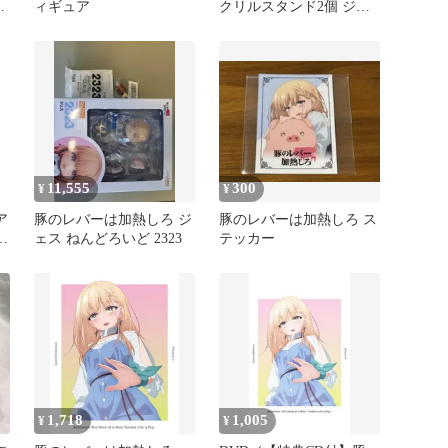
し
ィギュア
クリルスタンド2個 ジェ
ス セレス 豚レバ アニメ
11,555
300
¥
¥
ア
豚のレバーは加熱しろ ジ
豚のレバーは加熱しろ ス
ジ
ェス ねんどろいど 2323
テッカー
1,718
1,005
¥
¥