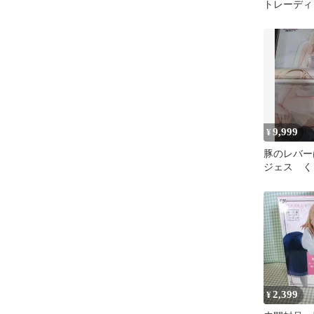
トレーディ
カード ジ
9,999
¥
豚のレバ
ジェス く
のレバーは
2,399
¥