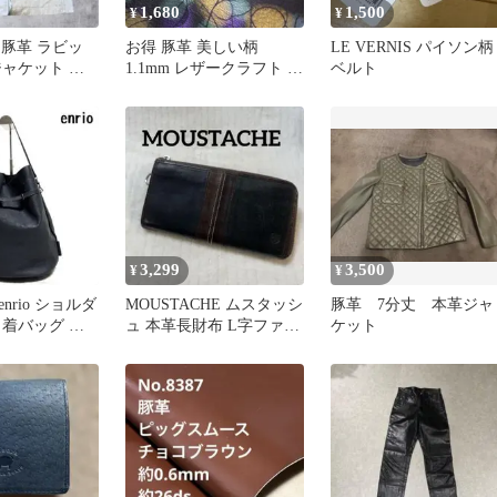
1,680
1,500
¥
¥
age 豚革 ラビッ
お得 豚革 美しい柄
LE VERNIS パイソン柄
ジャケット ア
1.1mm レザークラフト 金
ベルト
2K
紫緑
3,299
3,500
¥
¥
nrio ショルダ
MOUSTACHE ムスタッシ
豚革 7分丈 本革ジャ
巾着バッグ 黒
ュ 本革長財布 L字ファス
ケット
ナー 牛革×豚革