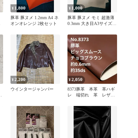
1,800
1,000
¥
¥
豚革 豚ヌメ 1.2mm A4 ネ
豚革 豚ヌメ モミ 超激薄
ー
オンオレンジ 2枚セット
0.3mm 大き目A3サイズ
ナチュラル 2枚セット
2,200
2,050
¥
¥
ウインタージャンパー
8373豚革 本革 革ハギ
双
レ 端切れ 革 レザー
クラフト 生地