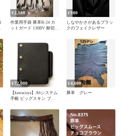
2,180
980
¥
¥
N
作業用手袋 豚革R-24 カ
しなやかさがあるブラッ
ク
ットガード 130BV 耐切創
クのフェイクレザー
まとめ M L
72,000
4,600
¥
¥
【kawacoya】A6システム
豚革 グレー
手帳 ピッグスキン ブラ
ック