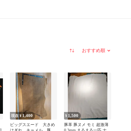
並び替え
1,400
1,500
現在 ¥
¥
袋
ピッグスエード 大きめ
豚革 豚ヌメ モミ 超激薄
L
はぎれ キャメル 豚
0.3mm まるまる一匹 ナチ