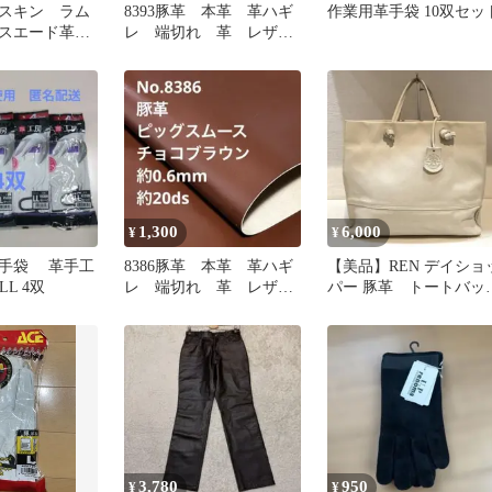
スキン ラム
8393豚革 本革 革ハギ
作業用革手袋 10双セッ
スエード革、
レ 端切れ 革 レザー
口 羊革 ブ
クラフト 生地
枚
1,300
6,000
¥
¥
手袋 革手工
8386豚革 本革 革ハギ
【美品】REN デイショ
LL 4双
レ 端切れ 革 レザー
パー 豚革 トートバッ
クラフト 生地
グ ベージュ
3,780
950
¥
¥