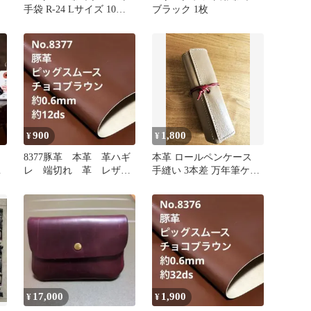
手袋 R-24 Lサイズ 10双
ブラック 1枚
セット
900
1,800
¥
¥
8377豚革 本革 革ハギ
本革 ロールペンケース
ベ
レ 端切れ 革 レザー
手縫い 3本差 万年筆ケー
クラフト 生地
ス 牛革×豚革 濃ベー
ジュ
17,000
1,900
¥
¥