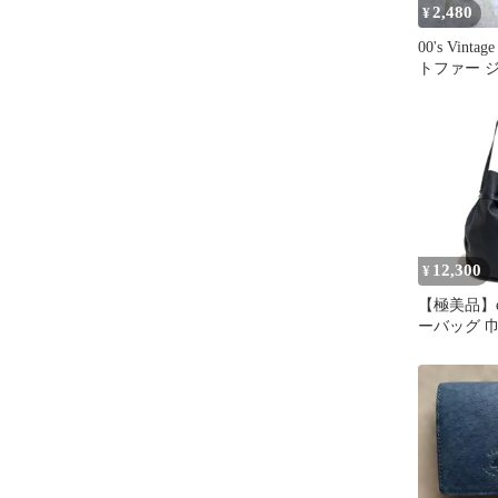
2,480
¥
00's Vint
トファー 
ーカイブ Y
12,300
¥
【極美品】e
ーバッグ 
豚革