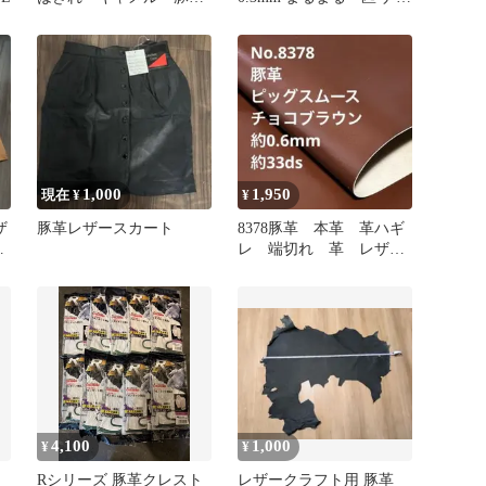
革 ピッグスキン
ュラル
1,000
1,950
現在 ¥
¥
ザ
豚革レザースカート
8378豚革 本革 革ハギ
レ 端切れ 革 レザー
クラフト 生地
4,100
1,000
¥
¥
Rシリーズ 豚革クレスト
レザークラフト用 豚革