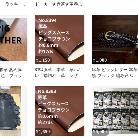
ト ラッキーワ
ドー★ ★赤茶★革巻★
ウトドア
ビリヤード★グリップ★
1,150
1,980
¥
¥
 豚革 あめ豚
8394豚革 本革 革ハギ
豚革 ピッグレザー 本革
め色、ブラック
レ 端切れ 革 レザー
黒 ブラック 編み込み 
張り強め宅急便
クラフト 生地
ルト 新品 メンズ
1,650
5,000
¥
¥