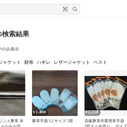
の検索結果
中のみ表示
ジャケット
財布
ハギレ
レザージャケット
ベスト
1,400
2,250
¥
¥
 プリント豚革 本
豚革手袋 LLサイズ 5双
高級豚革作業用革手
ィールをお読み
5双まとめ売り サイズ