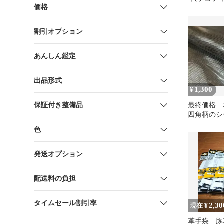
価格
ください
割引オプション
あんしん鑑定
出品形式
1,300
¥
保証付き整備品
最終価格
四角柄のシ
工 ハギ
色
黒 おまけ
発送オプション
配送料の負担
タイムセール割引率
2,30
現在 ¥
革手袋 豚