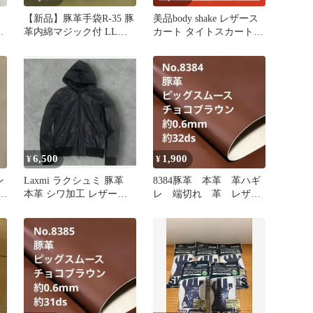
【新品】豚革手袋R-35 豚
美品body shake レザース
品
革内綿マジック付 LLサ
カート タイトスカート
イズ 2双セット
総丈53cm 豚革
6,500
1,900
¥
¥
ン
Laxmi ラクシュミ 豚革
8384豚革 本革 革ハギ
本革 シワ加工 レザーパ
レ 端切れ 革 レザー
ーカー 黒 38
クラフト 生地