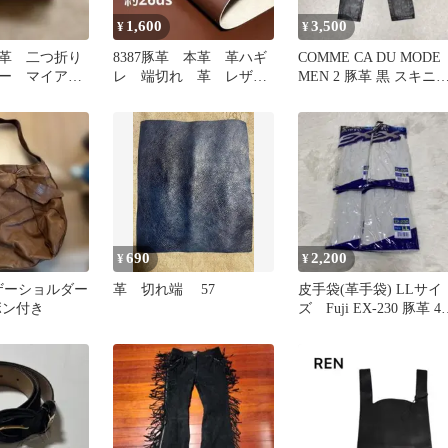
1,600
3,500
¥
¥
革 二つ折り
8387豚革 本革 革ハギ
COMME CA DU MODE
ー マイアー
レ 端切れ 革 レザー
MEN 2 豚革 黒 スキニ
レア
クラフト 生地
レザーパンツ
690
2,200
¥
¥
レザーショルダー
革 切れ端 57
皮手袋(革手袋) LLサイ
ボン付き
ズ Fuji EX-230 豚革 4
セット