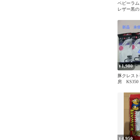
ベビーラム
レザー黒の
大きめ 薄
ラック 1
1,980
¥
豚クレスト
房 KS350 
4,950
¥