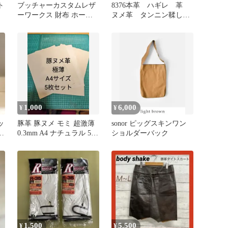
ト
ブッチャーカスタムレザ
8376本革 ハギレ 革
ーワークス 財布 ホーウ
ヌメ革 タンニン鞣し
ィンレザー
牛革 レザークラフト
生地
1,000
6,000
¥
¥
ッ
豚革 豚ヌメ モミ 超激薄
sonor ピッグスキンワン
0.3mm A4 ナチュラル 5枚
ショルダーバック
セット
1,500
5,500
¥
¥