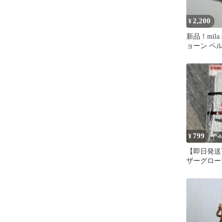
2,200
¥
新品！mila 
ョーン ベ
799
¥
【即日発送
ザーグロー
ズ 手袋