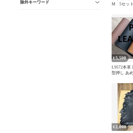
除外キーワード
М 5セッ
ーカー ア
5,500
¥
L9572本革
型押し あ
ブラウン 
2,000
¥