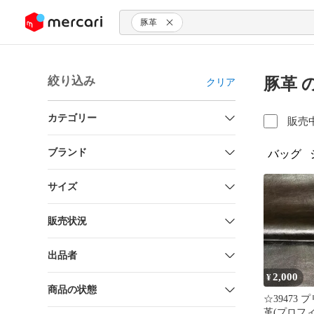
ンツにスキップ
豚革
絞り込み
豚革 
クリア
カテゴリー
販売
ブランド
バッグ
サイズ
販売状況
出品者
2,000
¥
商品の状態
☆39473
革(プロフ