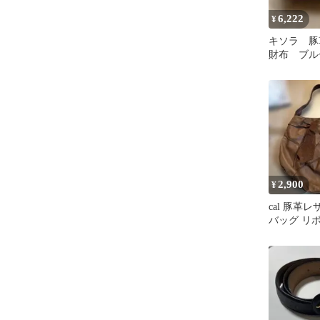
6,222
¥
キソラ 豚
財布 ブル
レ 廃盤 
2,900
¥
cal 豚革
バッグ リ