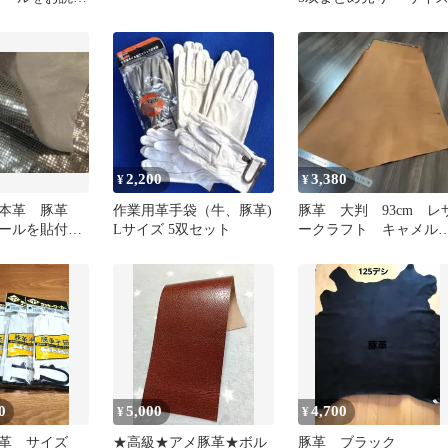
2,200
3,380
¥
¥
 本革 豚革
作業用革手袋（牛、豚革)
豚革 大判 93cm レ
ールを貼付加
Lサイズ 5双セット
ークラフト キャメル
レ ブラック
【匿名配送】
有
0
5,000
4,700
¥
¥
革 サイズ
★高級★アメ豚革★ボル
豚革 ブラック