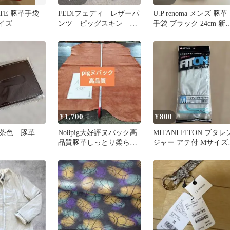
ATE 豚革手袋
FEDIフェディ レザーパ
U.P renoma メンズ 豚革
サイズ
ンツ ピッグスキン 豚
手袋 ブラック 24cm 新
革 ダークブラウン M
タグ付き
サイズ
1,700
800
¥
¥
 茶色 豚革
No8pig大好評ヌバック高
MITANI FITON ブタレ
品質豚革しっとり柔らか
ジャー アテ付 Mサイズ
い革手触り良いレザーク
革手袋
ラフト