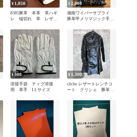
1,850
2,000
¥
¥
8385豚革 本革 革ハギ
湘南ワイパーサプライ
レ 端切れ 革 レザー
豚革甲メリマジック手
クラフト 生地
袋 Ｌサイズ 5双
980
1,300
¥
¥
溶接手袋 ティグ溶接
cliche レザートレンチコ
用 革手 LLサイズ
ート クリシェ 豚革
ロングコート ジャケッ
ト