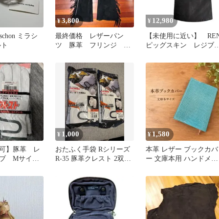
3,800
12,980
¥
¥
schon ミラシ
最終価格 レザーパン
【未使用に近い】 RE
ルト
ツ 豚革 フリンジ 鋲
ピッグスキン レジブ
付き
ロ ブラック
1,000
1,580
¥
¥
可】豚革 レ
おたふく手袋 Rシリーズ
本革 レザー ブックカバ
ブ Mサイ
R-35 豚革クレスト 2双セ
ー 文庫本用 ハンドメイ
ット
ド しおり付き 青