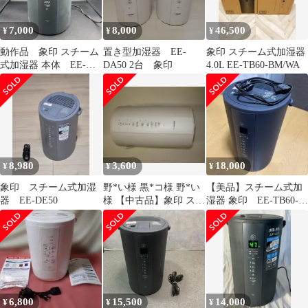
7,000
8,000
46,500
¥
¥
¥
動作品 象印 スチーム
置き型加湿器 EE-
象印 スチーム式加湿器
式加湿器 本体 EE-
DA50 2台 象印
4.0L EE-TB60-BM/WA
TA60 2024年製
8,980
3,600
18,000
¥
¥
¥
象印 スチーム式加湿
野*い様 黒*コ様 野*い
【美品】スチーム式加
器 EE-DE50
様 【中古品】象印 スチ
湿器 象印 EE-TB60-
ーム式加湿器 EE-DD50
BM 2025年製
6,800
15,500
14,000
¥
¥
¥