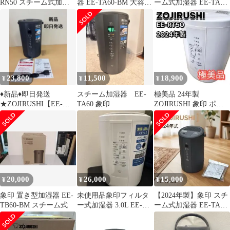
RN50 スチーム式加湿
器 EE-TA60-BM 大容量
ーム式加湿器 EE-TA60-
器 加湿器 フィルター不
4.0L
BM（ソフトブラック）
要 広口タンク チャイル
ドロック 90s vintage
23,800
11,500
18,900
¥
¥
¥
♦︎新品♦︎即日発送
スチーム加湿器 EE-
極美品 24年製
★ZOJIRUSHI【EE-
TA60 象印
ZOJIRUSHI 象印 ポッ
TB60-BM】スチーム式
ト型加湿器 EE-RT50 3L
加湿器
20,000
26,000
15,000
¥
¥
¥
象印 置き型加湿器 EE-
未使用品象印フィルタ
【2024年製】象印 スチ
TB60-BM スチーム式
ー式加湿器 3.0L EE-
ーム式加湿器 EE-TA60
RT50
ブラック