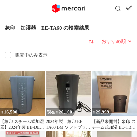
象印 加湿器 EE-TA60 の検索結果
並び替え
販売中のみ表示
16,500
20,100
29,999
¥
現在 ¥
¥
【象印 スチーム式加湿
2024年製 象印 EE-
【新品未開封】象印 ス
器】2024年製 EE-DE35
TA60 BM ソフトブラッ
チーム式加湿 EE-TB60-
グレー
ク
BM ソフトブラック