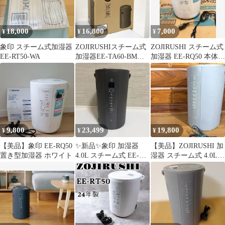
18,000
16,800
7,000
¥
¥
¥
象印 スチーム式加湿器
ZOJIRUSHIスチーム式
ZOJIRUSHI スチーム式
EE-RT50-WA
加湿器EE-TA60-BM
加湿器 EE-RQ50 本体
【Dランク】759
2020年
9,800
23,499
19,800
¥
¥
¥
【美品】象印 EE-RQ50
✨新品✨象印 加湿器
【美品】ZOJIRUSHI 加
置き型加湿器 ホワイト
4.0L スチーム式 EE-
湿器 スチーム式 4.0L
TA60-BM フィルター不
グレー EE-DF50
要