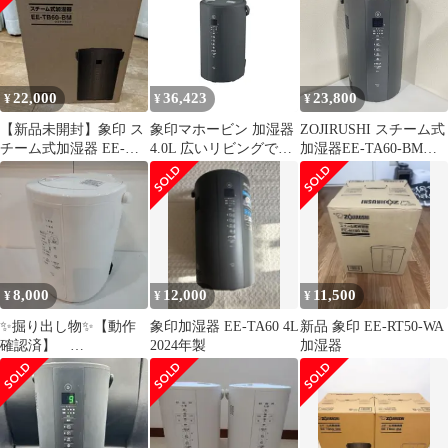
22,000
36,423
23,800
¥
¥
¥
【新品未開封】象印 ス
象印マホービン 加湿器
ZOJIRUSHI スチーム式
チーム式加湿器 EE-
4.0L 広いリビングでも
加湿器EE-TA60-BM
TB60-BM ソフトブラッ
使えるハイパワー加湿
【Aランク】707
ク
タイプ スチーム式 蒸気
式 フィルター不要 お手
入れ簡単 ソフトブラッ
ク EE-TA60-BM 1
8,000
12,000
11,500
¥
¥
¥
✨掘り出し物✨【動作
象印加湿器 EE-TA60 4L
新品 象印 EE-RT50-WA
確認済】
2024年製
加湿器
ZOJIRUSHI（象印マホ
ービン）・2024年製ス
チーム式加湿器 EE-
RT50／SK-0589M