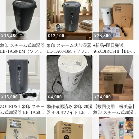
15,480
12,100
23,800
¥
¥
¥
象印 スチーム式加湿器
象印 スチーム式加湿器
♦︎新品♦︎即日発送
EE-TA60-BM（ソフト
EE-TA60-BM（ソフト
★ZOJIRUSHI【EE-
ブラック）
ブラック） 湘南台店
TB60-WA】スチーム式
加湿器
15,000
4,900
24,000
¥
¥
¥
ZOJIRUSH 象印 スチー
動作確認済み 象印 加湿
【数回使用・極美品】
ム式加湿器 EE-TA60
器 4.0Lホワイト EE-
象印 スチーム式加湿器
2024年製ソフトブラッ
DA50
EE-TA69-BM（箱・説
ク 動作確認ok
明書付）