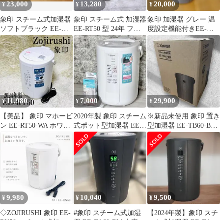
23,000
13,280
20,000
¥
¥
¥
象印 スチーム式加湿器
象印 スチーム式 加湿器
象印 加湿器 グレー 温
ソフトブラック EE-
EE-RT50 型 24年 フィ
度設定機能付きEE-
TB60-BM タンク4L
ルター不要 手入れ簡単
DF50-HA型 保証書付
11,980
7,000
29,900
¥
¥
¥
【美品】 象印 マホービ
2020年製 象印 スチーム
※新品未使用 象印 置き
ン EE-RT50-WA ホワイ
式ポット型加湿器 EE-
型加湿器 EE-TB60-BM
ト 加湿器 2024年製
RQ50
ソフトブラック
9,980
10,040
9,500
¥
¥
¥
◇ZOJIRUSHI 象印 EE-
#象印 スチーム式加湿
【2024年製】象印 スチ