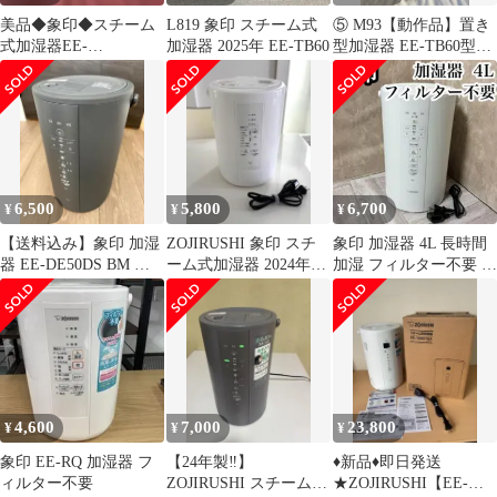
美品◆象印◆スチーム
L819 象印 スチーム式
⑤ M93【動作品】置き
式加湿器EE-
加湿器 2025年 EE-TB60
型加湿器 EE-TB60型
R50W◆2024年製◆クエ
600ml/h
ン酸洗浄剤付き
6,500
5,800
6,700
¥
¥
¥
【送料込み】象印 加湿
ZOJIRUSHI 象印 スチ
象印 加湿器 4L 長時間
器 EE-DE50DS BM 限
ーム式加湿器 2024年製
加湿 フィルター不要 ス
定カラー ソフトブラッ
EE-RT50型
チーム式 蒸気 EEDD50
ク
4,600
7,000
23,800
¥
¥
¥
象印 EE-RQ 加湿器 フ
【24年製‼️】
♦︎新品♦︎即日発送
ィルター不要
ZOJIRUSHI スチーム式
★ZOJIRUSHI【EE-