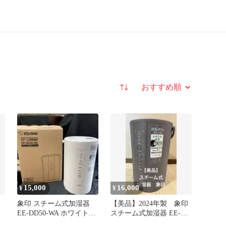
並び替え
15,000
16,000
¥
¥
象印 スチーム式加湿器
【美品】2024年製 象印
EE-DD50-WA ホワイト
スチーム式加湿器 EE-
ZOJIRUSHI
DD50-HA グレー