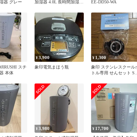
湿器 グレー
加湿器 4.0L 長時間加湿タ
EE-DD50-WA
イプ スチーム式 蒸気式
フィルター不要 お手入れ
簡単 ホワイト EE-DD50-
WA
3,900
1,300
¥
¥
JIRUSHI スチ
象印電気まほう瓶
象印 ステンレスクール
器 本体
トル専用 せんセット SD
SD02-AA
3,980
17,700
¥
¥