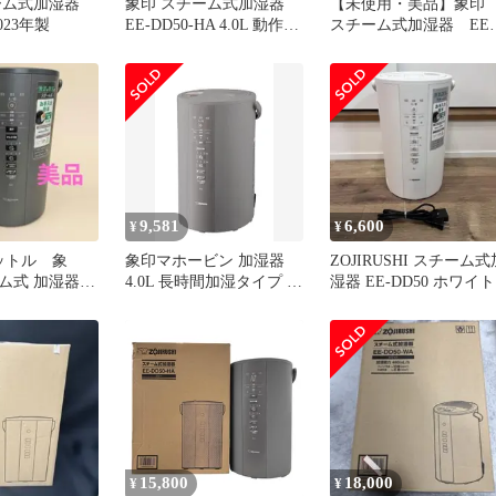
ーム式加湿器
象印 スチーム式加湿器
【未使用・美品】象
2023年製
EE-DD50-HA 4.0L 動作確
スチーム式加湿器 EE-
認済み
DD50-HA グレー
9,581
6,600
¥
¥
ットル 象
象印マホービン 加湿器
ZOJIRUSHI スチーム式
ム式 加湿器
4.0L 長時間加湿タイプ ス
湿器 EE-DD50 ホワイト
型 グレー
チーム式 蒸気式 フィル
ター不要 お手入れ簡単
グレー EE-DD
15,800
18,000
¥
¥