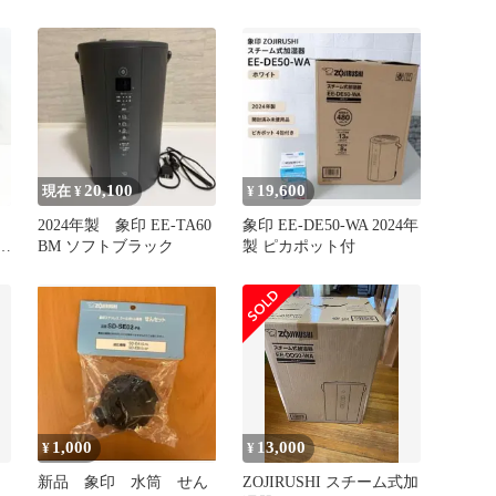
20,100
19,600
現在 ¥
¥
2024年製 象印 EE-TA60
象印 EE-DE50-WA 2024年
BM ソフトブラック
製 ピカポット付
1,000
13,000
¥
¥
新品 象印 水筒 せん
ZOJIRUSHI スチーム式加