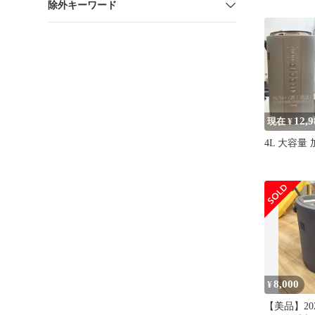
除外キーワード
WA
12,9
現在 ¥
4L 大容量
8,000
¥
【美品】20