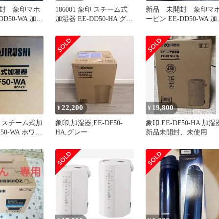
封 象印マホ
186001 象印 スチーム式
新品 未開封 象印マ
DD50-WA 加湿
加湿器 EE-DD50-HA グレ
ービン EE-DD50-WA 
ト
ー
器 ホワイト
22,200
19,800
¥
¥
HI スチーム式加
象印,加湿器,EE-DF50-
象印 EE-DF50-HA 加湿
F50-WA ホワイ
HA,グレー
新品未開封、未使用