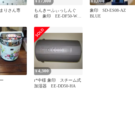
17,000
1,000
¥
¥
まりさん専
もんきーふぃっしんぐ
象印 SD-ES08-AZ
様 象印 EE-DF50-WA
BLUE
ホワイト
4,300
¥
ー
r*中様 象印 スチーム式
加湿器 EE-DD50-HA