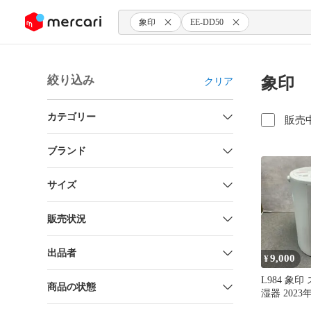
ンツにスキップ
象印
EE-DD50
絞り込み
象印 
クリア
カテゴリー
販売
ブランド
サイズ
販売状況
出品者
9,000
¥
L984 ​象
商品の状態
湿器 2023年