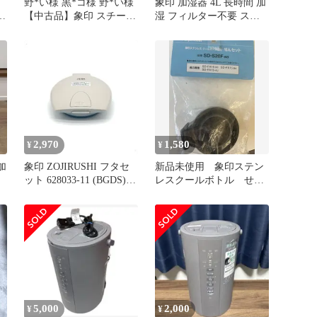
印
野*い様 黒*コ様 野*い様
象印 加湿器 4L 長時間 加
【中古品】象印 スチーム
湿 フィルター不要 スチ
式加湿器 EE-DD50
ーム式 蒸気 EEDD50
2,970
1,580
¥
¥
加
象印 ZOJIRUSHI フタセ
新品未使用 象印ステン
ット 628033-11 (BGDS)
レスクールボトル せん
電気まほうびん用 純正部
セット
品 交換 補修 電気ポット
5,000
2,000
¥
¥