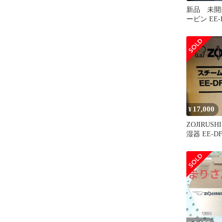
新品 未開
ービン EE-
器 ホワイ
17,000
¥
ZOJIRUS
湿器 EE-D
ト