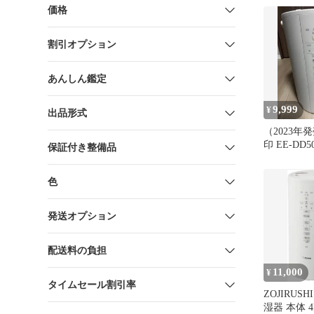
価格
割引オプション
あんしん鑑定
9,999
¥
出品形式
（2023年
印 EE-D
保証付き整備品
加湿器 ホ
色
発送オプション
配送料の負担
11,000
¥
タイムセール割引率
ZOJIRUS
湿器 本体 4L