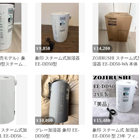
9,850
14,200
¥
¥
発売モデル）象
象印 スチーム式加湿器
ZOJIRUSHI スチーム式
D50型スチーム型
EE-DD50型
湿器 EE-DD50-WA 本体
ワイト
10,000
15,480
¥
¥
HI スチーム式加
グレー加湿器 象印 EE-
象印 スチーム式 加湿器
 EE-DD50-
DD50型
EE-DD50 型 23年 フィ