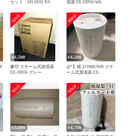
セット SD-SE02 PA
湿器 EE-DD50-WA
6,500
6,200
¥
¥
ボ
象印 スチーム式加湿器
@*】様 ZOJIRUSHI スチ
-
EE-DD50 グレー
ーム式加湿器 EE-
DD35/DD50 本体
3,600
6,700
¥
¥