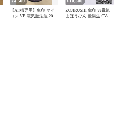
4,500
10,500
¥
¥
【Air様専用】象印 マイ
ZOJIRUSHI 象印 ve電気
コン VE 電気魔法瓶 2025
まほうびん 優湯生 CV-
年製
GB30-TA