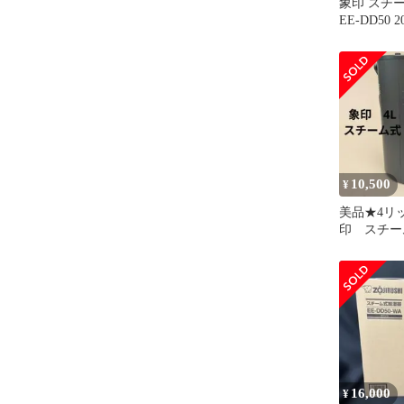
象印 スチ
EE-DD50 
10,500
¥
美品★4リ
印 スチー
EE-DD50
16,000
¥