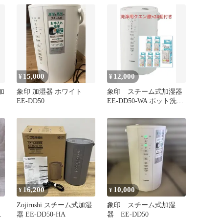
15,000
12,000
¥
¥
加
象印 加湿器 ホワイト
象印 スチーム式加湿器
EE-DD50
EE-DD50-WA ポット洗浄
クエン酸×24個付き
16,200
10,000
¥
¥
Zojirushi スチーム式加湿
象印 スチーム式加湿
ル
器 EE-DD50-HA
器 EE-DD50