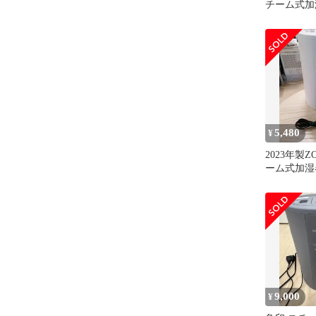
チーム式加
5,480
¥
2023年製ZO
ーム式加湿
9,000
¥