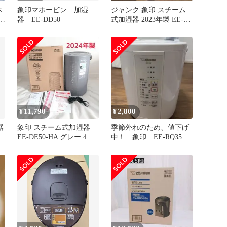
ホ
象印マホービン 加湿
ジャンク 象印 スチーム
加湿
器 EE-DD50
式加湿器 2023年製 EE-
DD50
11,790
2,800
¥
¥
器
象印 スチーム式加湿器
季節外れのため、値下げ
EE-DE50-HA グレー 4.0L
中！ 象印 EE-RQ35
訳あり