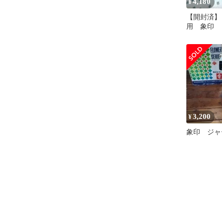
4,180
¥
【開封済】
用 象印
3,200
¥
象印 ジャ