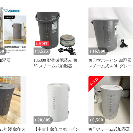
ター不要 手入れ簡単
11%OFF
80
9,525
16,980
¥
¥
 加湿器
186000 動作確認済み 象
象印マホービン 加湿器
印 スチーム式加湿器
スチーム式 4.0L グレー
2023年式 EE-DD50 グレ
EE-DD50-HA
ー
20,805
6,500
¥
¥
23年製 象印ス
【中古】象印マホービン
象印スチーム式加湿器