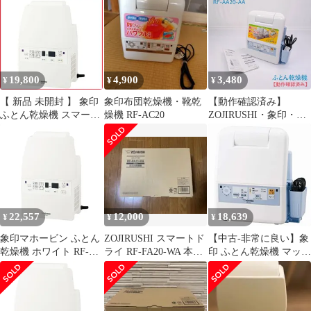
19,800
4,900
3,480
¥
¥
¥
【 新品 未開封 】 象印
象印布団乾燥機・靴乾
【動作確認済み】
ふとん乾燥機 スマート
燥機 RF-AC20
ZOJIRUSHI・象印・ゾ
ドライ [マット無タイ
ウジルシ・RF-AA20-
プ /ダニ対策モード搭
AA・ふとん乾燥機・靴
載] ホワイト RF-FB20
乾燥・衣類乾燥・ダニ
未使用 送料無料
対策
22,557
12,000
18,639
¥
¥
¥
象印マホービン ふとん
ZOJIRUSHI スマートド
【中古-非常に良い】象
乾燥機 ホワイト RF-
ライ RF-FA20-WA 本体
印 ふとん乾燥機 マット
FB20-WA 0
未使用品
&ホース不要 ブルー
RF-AA20-AA