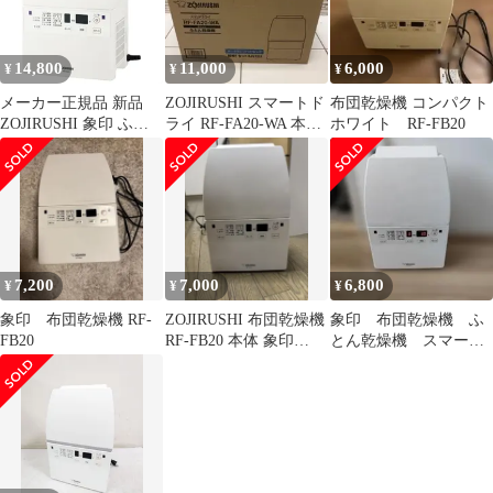
14,800
11,000
6,000
¥
¥
¥
メーカー正規品 新品
ZOJIRUSHI スマートド
布団乾燥機 コンパクト
ZOJIRUSHI 象印 ふと
ライ RF-FA20-WA 本
ホワイト RF-FB20
ん乾燥機 RF-FB20-WA
体 未使用品
ホワイト ツインファン
マット不要 ホース不要
スピード乾燥
7,200
7,000
6,800
¥
¥
¥
象印 布団乾燥機 RF-
ZOJIRUSHI 布団乾燥機
象印 布団乾燥機 ふ
FB20
RF-FB20 本体 象印
とん乾燥機 スマート
2024年製
ドライ RF-FB20