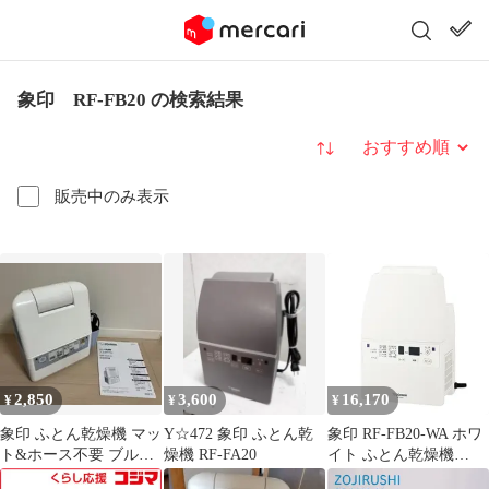
象印 RF-FB20 の検索結果
並び替え
販売中のみ表示
2,850
3,600
16,170
¥
¥
¥
象印 ふとん乾燥機 マッ
Y☆472 象印 ふとん乾
象印 RF-FB20-WA ホワ
ト&ホース不要 ブルー
燥機 RF-FA20
イト ふとん乾燥機
RF-AA20
RFFB20WA