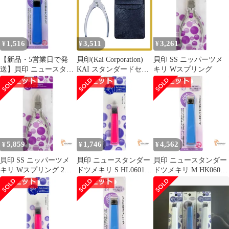
1,516
3,511
3,261
¥
¥
¥
【新品・5営業日で発
貝印(Kai Corporation)
貝印 SS ニッパーツメ
送】貝印 ニュースタン
KAI スタンダードセレ
キリ Wスプリング
ダードツメキリM
クション ニッパー 爪切
り S 収納ポーチ付 爪切
り 0
5,859
1,746
4,562
¥
¥
¥
貝印 SS ニッパーツメ
貝印 ニュースタンダー
貝印 ニュースタンダー
キリ Wスプリング 2個
ドツメキリ S HL0601 3
ドツメキリ M HK0602
セット まとめ売り
個セット まとめ売り
9個セット まとめ売り