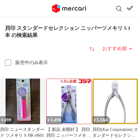
貝印 スタンダードセレクション ニッパーツメキリ S 1
本 の検索結果
並び替え
販売中のみ表示
499
3,490
3,584
¥
¥
¥
貝印 ニュースタンダー
【 新品 未開封 】 貝印
貝印(Kai Corporation) ス
ド ツメキリ S HK-0601
貝印 ニッパーツメキリ
タンダードセレクショ