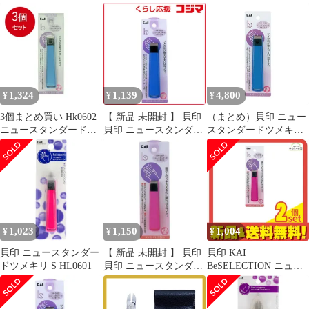
未使用 送料無料
ン ニッパー爪切り S 1
本 0
1,324
1,139
4,800
¥
¥
¥
3個まとめ買い Hk0602
【 新品 未開封 】 貝印
（まとめ）貝印 ニュー
ニュースタンダードツ
貝印 ニュースタンダー
スタンダードツメキリ
メキリM メール便送料
ドツメキリM 未使用 送
M HK-0602 1個 〔×5セ
無料 × 3個セット
料無料
ット〕
1,023
1,150
1,004
¥
¥
¥
貝印 ニュースタンダー
【 新品 未開封 】 貝印
貝印 KAI
ドツメキリ S HL0601
貝印 ニュースタンダー
BeSELECTION ニュー
ドツメキリS 未使用 送
スタンダード ツメキリ
料無料
Sサイズ HK0601 1個 2
個セット まとめ売り